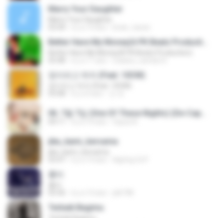
Marry Your Daughter
Marry Your Daughter
03:44
il y a 14 ans
brian_tazze
Better Have My Money(A PK Beatz Production)
Better Have My Money(A PK Beatz Production)
03:48
il y a 11 ans
maiara_camila16
정이라고 하자 (Feat. 10CM)
정이라고 하자 (Feat. 10CM)
03:08
il y a 4 ans
건 유.
06. 7월 7일 (One Of These Nights) (De-Capo Ver.).mp3
04:11
il y a 10 ans
fayza A.
jika_kami_bersama
jika_kami_bersama
03:47
il y a 14 ans
AgUng Cii P.
흉터
흉터
03:36
il y a 14 ans
plk748
Terbaik Bagimu