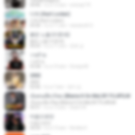
Terbaik Bagimu
04:06
il y a 12 ans
sotong174
다쳐 (Hurt Locker)
다쳐 (Hurt Locker)
03:26
il y a 11 ans
warawuth S.
붉은 노을 (이문세)
붉은 노을 (이문세)
04:25
il y a 11 ans
준호 심.
วายร้าย
วายร้าย
03:28
il y a 10 ans
Soraya M.
2002
2002
02:06
il y a 7 ans
정미 김.
เจ็บคนเดียวก็พอ (Blame It On Me) BY FUJIFILM
เจ็บคนเดียวก็พอ (Blame It On Me) BY FUJIFILM
03:31
il y a 13 ans
Aukrit W.
마음으로만
마음으로만
04:24
il y a 13 ans
Annika H.