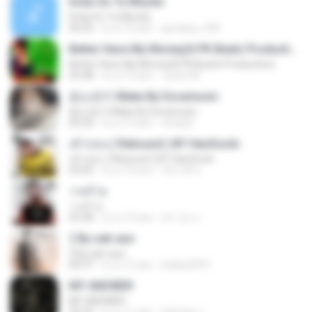
Estar En Tu Mundo
Estar En Tu Mundo
04:29
il y a 16 ans
gordany_590
Better Have My Money(A PK Beatz Production)
Better Have My Money(A PK Beatz Production)
03:48
il y a 12 ans
Justin M.
듣는편지 Make By Doramusic
듣는편지 Make By Doramusic
03:24
il y a 14 ans
chobyh
เค้าก่อน ( Rebound ) BY HanSooIn
เค้าก่อน ( Rebound ) BY HanSooIn
03:05
il y a 10 ans
ภัทรวดี ช.
วายร้าย
วายร้าย
03:28
il y a 10 ans
ศราวุธ ล.
รู้ By sek-aun
รู้ By sek-aun
04:37
il y a 12 ans
kukkai3031
MY ANSWER
MY ANSWER