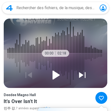
00:00
02:18
Deedee Magno Hall
It's Over Isn't It
민주 강.
7 années auparavant
plus...