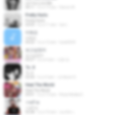
Let You Love Me
04:11
il y a 13 ans
Darren W.
Pretty Hurts
Pretty Hurts
03:03
il y a 11 ans
tee L.
미워요
미워요
03:22
il y a 12 ans
hyuk2634
보고싶었어
보고싶었어
03:27
il y a 4 ans
선동 정.
To. X
To. X
02:50
il y a 3 ans
Ju Hyeon S.
Heal The World
Heal The World
04:41
il y a 13 ans
Rizqi hiktaka E.
วายร้าย
วายร้าย
03:28
il y a 10 ans
ณนภัทร เ.