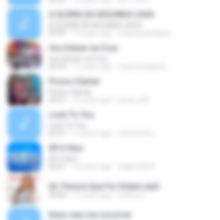
A GLÓRIA DA SEGUNDA CASA
A GLÓRIA DA SEGUNDA CASA
04:49
14 years ago
chaysuedeaguiar
Vou Deixar na Cruz
Vou Deixar na Cruz
04:39
11 years ago
mauriciodias22
Posso Clamar
Posso Clamar
04:21
13 years ago
jesse_will
Look To You
Look To You
05:21
12 years ago
edumineiro_
09 O Hino
09 O Hino
05:47
14 years ago
lukgon2009
02. Parece Que Foi Ontem.mp3
04:50
11 years ago
andrea C.
Deus vem me socorrer