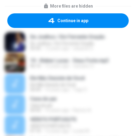
More files are hidden
Continue in app
De Joelhos / Em Fervente Oração
De Joelhos / Em Fervente Oração
05:43
12 years ago
eduardo S.
19 - Kleber Lucas - Deus Forte.mp3
06:10
12 years ago
cassiano S.
Ele Não Desiste de Você
Ele Não Desiste de Você
04:49
14 years ago
Yago S.
Casa do pai
Casa do pai
04:43
14 years ago
Ramon A.
VERS?O PORTUGU?S
VERS?O PORTUGU?S
07:10
12 years ago
Lucas M.