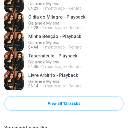
Gislaine e Mylena
04:29
1 month ago
Renato
O dia do Milagre - Playback
Gislaine e Mylena
04:28
1 month ago
Renato
Minha Bênção - Playback
Gislaine e Mylena
04:44
1 month ago
Renato
Tabernáculo - Playback
Gislaine e Mylena
04:36
1 month ago
Renato
Livre Arbítrio - Playback
Gislaine e Mylena
06:14
1 month ago
Renato
View all 12 tracks
You might also like