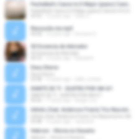
Pachelbel's Canon In D Major (piano) Cannon In D, Kanon In
Pachelbel's Canon In D Major (piano) Cannon In D, Kanon In
03:52
12 years ago
fatan Z.
Ressucita me.mp3
04:58
12 years ago
Hevinem S.
02 Essencia de Adorador
02 Essencia de Adorador
04:10
14 years ago
Daniela N.
Deus Eterno
Deus Eterno
03:38
15 years ago
adilio_sufasa
DIANTE DE TI - QUATRO POR UM 4/1
DIANTE DE TI - QUATRO POR UM 4/1
04:26
17 years ago
thiago.o.d.s
Infinito (feat. Anderson Freire) Trio Nascimento ( Michelle Nascimento, Wilian Nascimento e Gisele
Infinito (feat. Anderson Freire) Trio Nascimento ( Michelle Nascimento, Wilian Nascimento e Gisele
03:48
12 years ago
Jessica A.
Hebrom - Vitoria no Deserto
Hebrom - Vitoria no Deserto