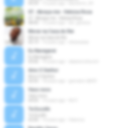
04:39
15 years ago
kikoterror_69
07.. Abraça-me - Heloisa Rosa
07.. Abraça-me - Heloisa Rosa
08:40
12 years ago
lari_gessica
Morar na Casa do Rei
Morar na Casa do Rei
05:19
14 years ago
elizacaxias
Eu Navegarei
Eu Navegarei
03:06
14 years ago
daianerocha.icm
Amo O Senhor
Amo O Senhor
03:55
18 years ago
geovane-tdb93
Vaso novo
Vaso novo
04:05
14 years ago
Ad V.
Te Escolhi
Te Escolhi
03:00
14 years ago
felixmvz