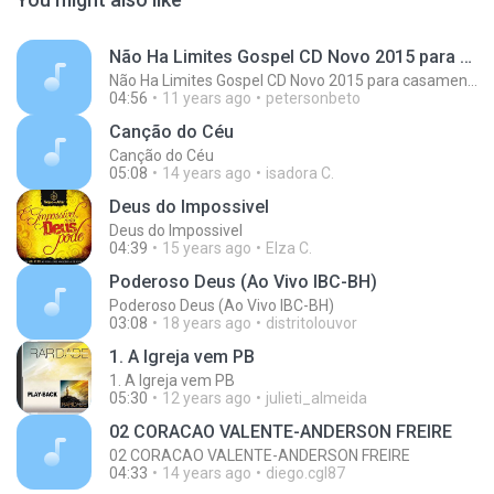
Não Ha Limites Gospel CD Novo 2015 para casamento casal musica romantica
Não Ha Limites Gospel CD Novo 2015 para casamento casal musica romantica
04:56
11 years ago
petersonbeto
Canção do Céu
Canção do Céu
05:08
14 years ago
isadora C.
Deus do Impossivel
Deus do Impossivel
04:39
15 years ago
Elza C.
Poderoso Deus (Ao Vivo IBC-BH)
Poderoso Deus (Ao Vivo IBC-BH)
03:08
18 years ago
distritolouvor
1. A Igreja vem PB
1. A Igreja vem PB
05:30
12 years ago
julieti_almeida
02 CORACAO VALENTE-ANDERSON FREIRE
02 CORACAO VALENTE-ANDERSON FREIRE
04:33
14 years ago
diego.cgl87