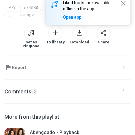
Liked tracks are available
MP3
3,743 KB
Gospel
honra - playback
offline in the app
gislaine e mylena
Open app
Set as
To library
Download
Share
ringtone
Report
Comments
0
More from this playlist
Abençoado - Playback