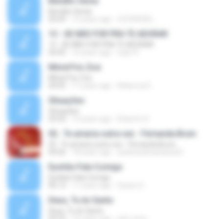
Bendito Seras
Bendito Seras
05:09
13 years ago
CLÉVISON L.
13 - SE NÃO FOR PRA TE ADORAR
13 - SE NÃO FOR PRA TE ADORAR
04:45
16 years ago
ludy19
Minist?rio Zoe
Minist?rio Zoe
04:05
11 years ago
Rebecca D.
Situações
Situações
03:50
12 years ago
Roberto D.
02.. Te amaria outra vez - Fernanda Brum
02.. Te amaria outra vez - Fernanda Brum
04:26
18 years ago
andressafsantana23
Eyshila-Fala Comigo
Eyshila-Fala Comigo
06:13
11 years ago
Geane S.
Deus, Tu és Santo
Deus, Tu és Santo
05:53
16 years ago
dml_lima