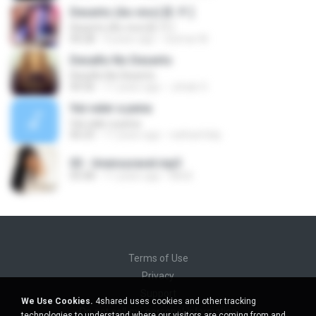
Deserto (Ao vivo) [E. P. ]
Deserto (Ao vivo) [E. P. ]
04:28
4 years ago
Guimar M.
Desafio No Deserto
Desafio No Deserto
04:36
11 years ago
Johab O.
Vai valer a pena
Vai valer a pena
06:25
11 years ago
nathanfelip
03 - Imensuravel.mp3
05:08
11 years ago
Miriã
Terms of Use
Privacy
Support
We Use Cookies.
4shared uses cookies and other tracking
Do not sell my personal information
technologies to understand where our visitors are coming from and