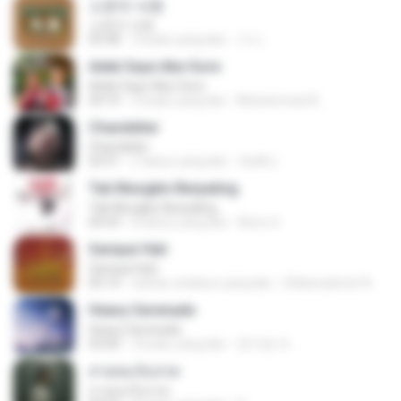
소문의 낙원
소문의 낙원
03:38
3 bulan yang lalu
가나.
Adek Saye Abe Sore
Adek Saye Abe Sore
04:10
3 bulan yang lalu
Muhammad A.
Chandelier
Chandelier
03:51
2 tahun yang lalu
สัมพัน์ เ.
Tak Mungkin Berpaling
Tak Mungkin Berpaling
04:54
8 tahun yang lalu
Bimo G.
Sampai Hati
Sampai Hati
05:14
sekitar setahun yang lalu
Shikenashraf A.
Heavy Serenade
Heavy Serenade
03:00
3 bulan yang lalu
문지영 여.
สายลมเจ็บปวด
สายลมเจ็บปวด