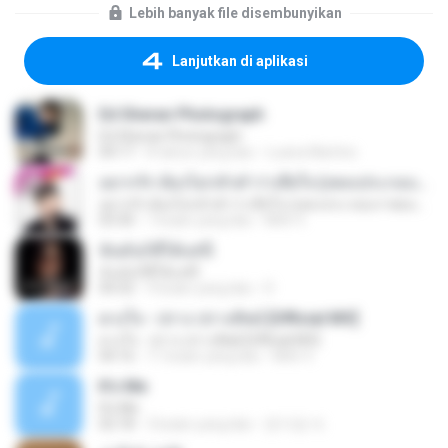
Lebih banyak file disembunyikan
Lanjutkan di aplikasi
Ed Sheran Photograph
Ed Sheran Photograph
04:17
8 tahun yang lalu
Luana Martins
อยากรัก ต้องไม่กลัวคำว่าเสียใจ (เพลงประกอบภาพยนตร์ รัก 7 ปี ดี 7 หน)
อยากรัก ต้องไม่กลัวคำว่าเสียใจ (เพลงประกอบภาพยนตร์ รัก 7 ปี ดี 7 หน)
03:30
7 bulan yang lalu
Mith 9.
ฉันมันก็ดีได้แค่นี้
ฉันมันก็ดีได้แค่นี้
04:32
9 bulan yang lalu
D
ดวงใจ - ปราง ปรางทิพย์ [Official MV]
ดวงใจ - ปราง ปรางทิพย์ [Official MV]
04:16
11 bulan yang lalu
Mith 9.
It′s Me
It′s Me
02:18
3 bulan yang lalu
문지영 여.