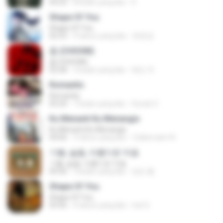
04:23
8 bulan yang lalu
D
Shape Of You
Shape Of You
02:53
9 tahun yang lalu
류효정
춤 (CHOOM)
춤 (CHOOM)
02:58
3 bulan yang lalu
혜진 주.
Romantis
Romantis
05:20
7 bulan yang lalu
Suriati Z.
Ku Menanti Ku Menangis
Ku Menanti Ku Menangis
04:06
3 tahun yang lalu
Zulkernaim N.
기쁨, 슬픔, 아름다운 마음
기쁨, 슬픔, 아름다운 마음
04:36
3 bulan yang lalu
정은 홍.
Shape Of You
Shape Of You
03:56
4 tahun yang lalu
Icel S.