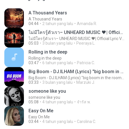
A Thousand Years
A Thousand Years
04:44
2 tahun yang lalu
Amanda R.
ไม่มีใครรู้ตัวเรา– UNHEARD MUSIC 🖤| Official Lyric Video | เพลงสู้ชีวิต
ไม่มีใครรู้ตัวเรา– UNHEARD MUSIC 🖤| Official Lyric Video | เพลงสู้ชีวิต
05:03
3 bulan yang lalu
Peeraya L.
Rolling in the deep
Rolling in the deep
03:47
6 tahun yang lalu
Patricia C.
Big Boom - DJ.ILHAM (Lyrics) "big boom in the room i go kaboom"
Big Boom - DJ.ILHAM (Lyrics) "big boom in the room i go kaboom"
03:33
3 bulan yang lalu
Marzuki J.
someone like you
someone like you
05:08
4 tahun yang lalu
จํารัส พ.
Easy On Me
Easy On Me
03:44
4 tahun yang lalu
Carolina C.