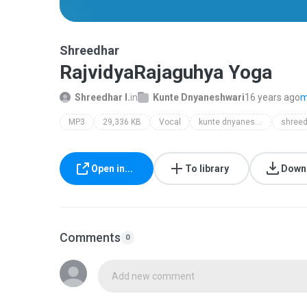
Shreedhar
RajvidyaRajaguhya Yoga
Shreedhar I.
in
Kunte Dnyaneshwari
16 years ago
m
MP3
29,336 KB
Vocal
kunte dnyaneshwari
shreed
Open in...
To library
Down
Comments
0
Add new comment