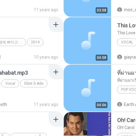
11 years ago
moo_
03:08
This Lo
This Love
K팝 스타 시즌4 '사랑에 빠지고 싶다'
2014
VOCAL
Vocal
Vocal
d
10 years ago
giayr
04:08
ahabat.mp3
ที่ผ่าน
ที่ผ่านมาเ
Vocal
Ebiet G Ade
POP VO
ที่ผ่านมา
ooth
11 years ago
Earth 
04:06
Oh! Car
Oh! Carol