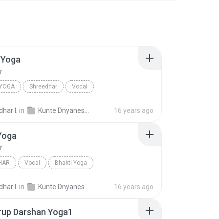
 Yoga
r
 YOGA
Shreedhar
Vocal
har I.
in
Kunte Dnyaneshwari
16 years ago
Yoga
r
HAR
Vocal
Bhakti Yoga
har I.
in
Kunte Dnyaneshwari
16 years ago
rup Darshan Yoga1