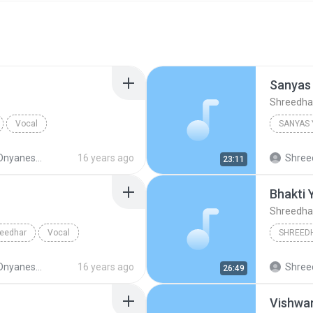
Sanyas
Shreedha
Vocal
SANYAS
yaneshwari
16 years ago
Shreed
23:11
Bhakti 
Shreedha
eedhar
Vocal
SHREED
yaneshwari
16 years ago
Shreed
26:49
Vishwa