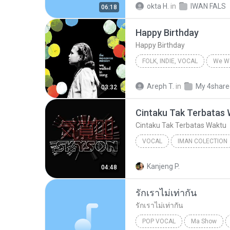
okta H.
in
IWAN FALS
06:18
Happy Birthday
Happy Birthday
FOLK, INDIE, VOCAL
We Wa
Happy Birthday
The Innoc
Areph T.
in
My 4share
03:32
Folk, Indie, Vocal
Cintaku Tak Terbatas
Cintaku Tak Terbatas Waktu
VOCAL
IMAN COLECTION
Cintaku Tak Terbatas Waktu
Kanjeng P.
04:48
รักเราไม่เท่ากัน
รักเราไม่เท่ากัน
POP VOCAL
Ma Show