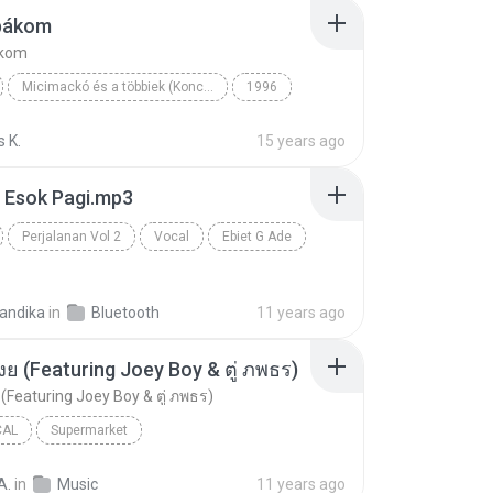
bákom
kom
Micimackó és a többiek (Koncert)
1996
udit
Vocal
Ákom-bákom
 K.
15 years ago
i Esok Pagi.mp3
Perjalanan Vol 2
Vocal
Ebiet G Ade
kandika
in
Bluetooth
11 years ago
ย (Featuring Joey Boy & ตู่ ภพธร)
(Featuring Joey Boy & ตู่ ภพธร)
CAL
Supermarket
โอมจงเงย (Featuring Joey Boy & ตู่ ภพธร)
แสตมป์ อภิวัชร์
A.
in
Music
11 years ago