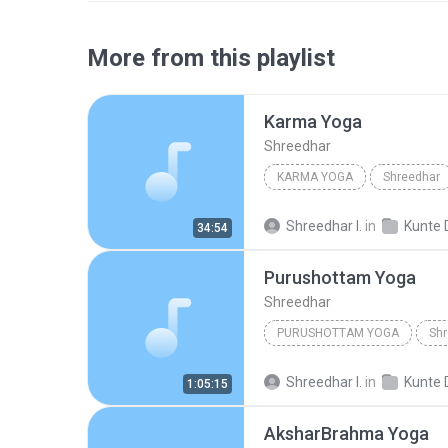
More from this playlist
Karma Yoga
Shreedhar
KARMA YOGA
Shreedhar
Shreedhar I.
in
Kunte Dn
34:54
Purushottam Yoga
Shreedhar
PURUSHOTTAM YOGA
Shr
Shreedhar I.
in
Kunte Dn
1:05:15
AksharBrahma Yoga