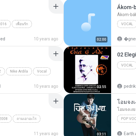
Ákom-
Ákom-bá
2016
เพื่อนรัก
VOCAL
Halász J
red
10 years ago
�gnes
02:00
02 Eleg
VOCAL
2
Nike Ardila
Vocal
d
10 years ago
pedri
03:55
โอมจงเง
โอมจงเงย 
2008
ถามเอาอะไร
POP VO
11 years ago
Earth 
03:11