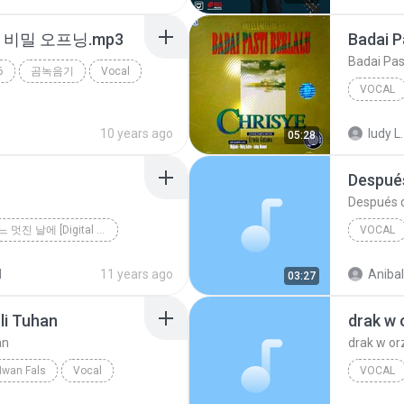
Pop Voca
비밀 오프닝.mp3
Badai P
Badai Pas
6
곰녹음기
Vocal
VOCAL
Badai Pa
10 years ago
ludy L.
05:28
Después
Después d
10월의 어느 멋진 날에 [Digital Single]
VOCAL
에
김동규
Julio Igl
d
11 years ago
Aniba
03:27
li Tuhan
drak w 
an
drak w or
Iwan Fals
Vocal
VOCAL
real