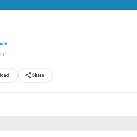
ore...
har
load
Share