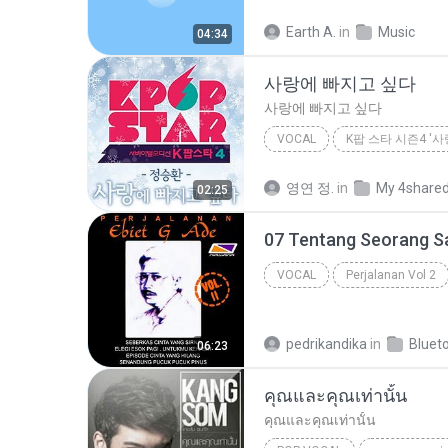
Pop Vocal
Earth A.
in
Music
04:34
사랑에 빠지고 싶다
사랑에 빠지고 싶다
VOCAL
정 승환
사랑에 빠지고 싶다
영연 정.
in
My 4share
02:25
07 Tentang Seorang S
VOCAL
Perjalanan Vol 2
pedrikandika
in
Bluet
06:23
คุณและคุณเท่านั้น
คุณและคุณเท่านั้น