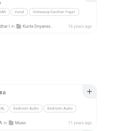
r
HAR
Vocal
Vishwarup Darshan Yoga1
har I.
in
Kunte Dnyaneshwari
16 years ago
เธอ
อ
CAL
Bedroom Audio
Bedroom Audio
อ
Pop Vocal
A.
in
Music
11 years ago