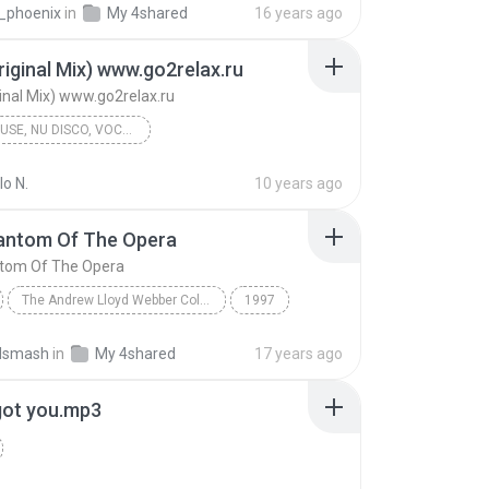
_phoenix
in
My 4shared
16 years ago
riginal Mix) www.go2relax.ru
ginal Mix) www.go2relax.ru
DEEP HOUSE, NU DISCO, VOCAL HOUSE, CLUB HOUSE
Go2Relax presents Special Disc - DEEP SESSION 2014 Part#1
2014
o N.
10 years ago
Lost (Original Mix) www.go2relax.ru
antom Of The Opera
Deep House, Nu Disco, Vocal House, Club House
17. Amine Edge DANCE
tom Of The Opera
The Andrew Lloyd Webber Collection
1997
Sarah Brightman & Antonio Banderas
Vocal
dsmash
in
My 4shared
17 years ago
ntom Of The Opera
 got you.mp3