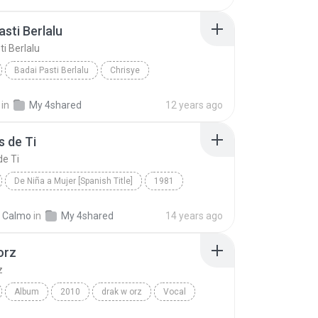
l
asti Berlalu
ti Berlalu
Badai Pasti Berlalu
Chrisye
sti Berlalu
Vocal
in
My 4shared
12 years ago
 de Ti
e Ti
De Niña a Mujer [Spanish Title]
1981
esias
Después de Ti
Vocal
l Calmo
in
My 4shared
14 years ago
orz
z
Album
2010
drak w orz
Vocal