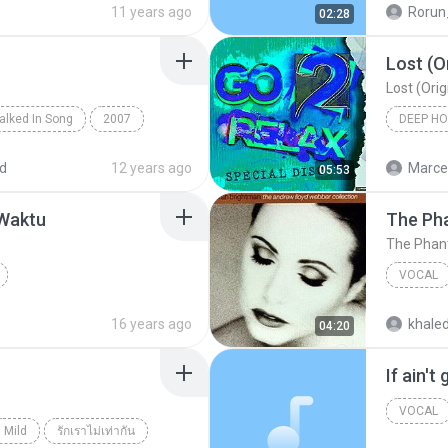
11 years ago
Rorun
02:28
Lost (O
Lost (Ori
lked In Song
2007
ence Mission
d
12 years ago
Marcel
05:53
 Waktu
The Ph
The Phan
VOCAL
Anie Carera
Vocal
16 years ago
khale
04:20
The Pha
If ain't
VOCAL
Mild
รักเราไม่เท่ากัน