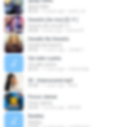
Igreja Velha
Igreja Velha
02:23
15 years ago
andre_lrb
Deserto (Ao vivo) [E. P. ]
Deserto (Ao vivo) [E. P. ]
04:28
4 years ago
Guimar M.
Desafio No Deserto
Desafio No Deserto
04:36
11 years ago
Johab O.
Vai valer a pena
Vai valer a pena
06:25
11 years ago
nathanfelip
03 - Imensuravel.mp3
05:08
11 years ago
Miriã
Posso clamar
Posso clamar
05:24
12 years ago
BRUNO
Restitui
Restitui
07:29
11 years ago
ronaldogom