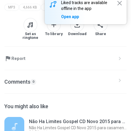
Liked tracks are available
MP3
4,666 KB
Gospel
verdadeiro amigo
erlon
offline in the app
Open app
Set as
To library
Download
Share
ringtone
Report
Comments
0
You might also like
Não Ha Limites Gospel CD Novo 2015 para casamento casal musica romantica
Não Ha Limites Gospel CD Novo 2015 para casamento casal musica romantica