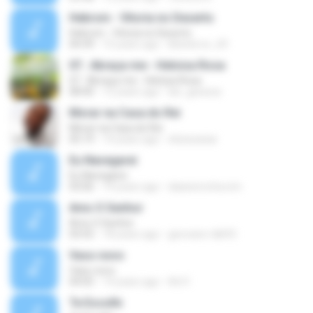
Hebrom - Vitoria no Deserto
Hebrom - Vitoria no Deserto
04:39
15 years ago
kikoterror_69
07.. Abraça-me - Heloisa Rosa
07.. Abraça-me - Heloisa Rosa
08:40
12 years ago
lari_gessica
Morar na Casa do Rei
Morar na Casa do Rei
05:19
14 years ago
elizacaxias
Eu Navegarei
Eu Navegarei
03:06
14 years ago
daianerocha.icm
Amo O Senhor
Amo O Senhor
03:55
18 years ago
geovane-tdb93
Vaso novo
Vaso novo
04:05
14 years ago
Ad V.
Te Escolhi