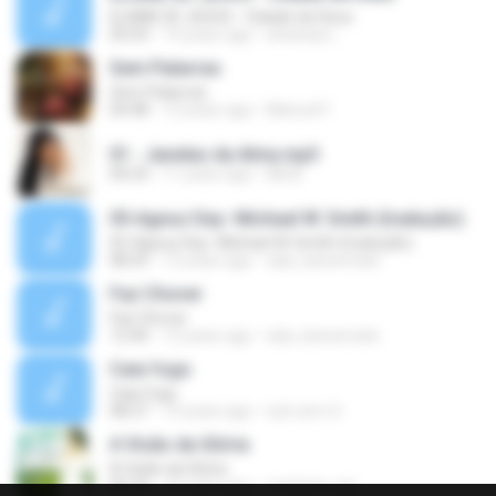
ELAINE DE JESUS - Cidade de Deus
05:03
14 years ago
silvanaa L.
Sem Palavras
Sem Palavras
04:48
13 years ago
Manoel F.
01 - Janelas da Alma.mp3
04:24
11 years ago
Miriã
05-Agnus Day- Michael W. Smith (tradução)
05-Agnus Day- Michael W. Smith (tradução)
08:25
12 years ago
ada_barsemate
Faz Chover
Faz Chover
12:40
12 years ago
ada_barsemate
Caia fogo
Caia fogo
08:27
10 years ago
sub zero G.
A Visão da Glória
A Visão da Glória
05:24
14 years ago
cristiane_wjj