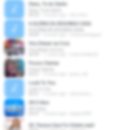
Deus, Tu és Santo
Deus, Tu és Santo
05:53
16 years ago
dml_lima
A GLÓRIA DA SEGUNDA CASA
A GLÓRIA DA SEGUNDA CASA
04:49
14 years ago
chaysuedeaguiar
Vou Deixar na Cruz
Vou Deixar na Cruz
04:39
11 years ago
mauriciodias22
Posso Clamar
Posso Clamar
04:21
13 years ago
jesse_will
Look To You
Look To You
05:21
12 years ago
edumineiro_
09 O Hino
09 O Hino
05:47
14 years ago
lukgon2009
02. Parece Que Foi Ontem.mp3