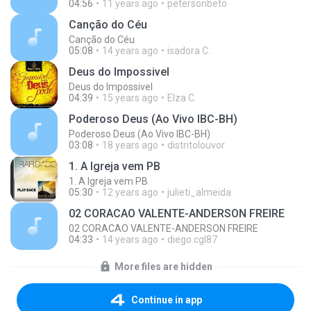
04:56
11 years ago
petersonbeto
Canção do Céu
Canção do Céu
05:08
14 years ago
isadora C.
Deus do Impossivel
Deus do Impossivel
04:39
15 years ago
Elza C.
Poderoso Deus (Ao Vivo IBC-BH)
Poderoso Deus (Ao Vivo IBC-BH)
03:08
18 years ago
distritolouvor
1. A Igreja vem PB
1. A Igreja vem PB
05:30
12 years ago
julieti_almeida
02 CORACAO VALENTE-ANDERSON FREIRE
02 CORACAO VALENTE-ANDERSON FREIRE
04:33
14 years ago
diego.cgl87
More files are hidden
Continue in app