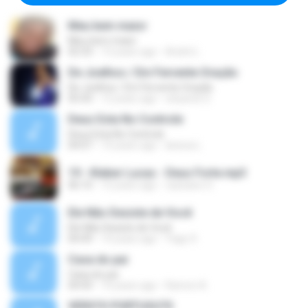
Meu bem maior
Meu bem maior
02:33
13 years ago
André L.
De Joelhos / Em Fervente Oração
De Joelhos / Em Fervente Oração
05:43
12 years ago
eduardo S.
Deus Esta No Controle
Deus Esta No Controle
04:07
14 years ago
larissa L.
19 - Kleber Lucas - Deus Forte.mp3
06:10
12 years ago
cassiano S.
Ele Não Desiste de Você
Ele Não Desiste de Você
04:49
14 years ago
Yago S.
Casa do pai
Casa do pai
04:43
14 years ago
Ramon A.
VERS?O PORTUGU?S