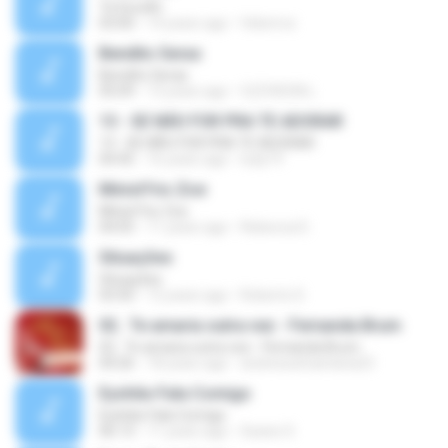
Te Escolhi
03:00
14 years ago
felixmvz
Bendito Seras
Bendito Seras
05:09
13 years ago
CLÉVISON L.
13 - SE NÃO FOR PRA TE ADORAR
13 - SE NÃO FOR PRA TE ADORAR
04:45
16 years ago
ludy19
Minist?rio Zoe
Minist?rio Zoe
04:05
11 years ago
Rebecca D.
Situações
Situações
03:50
12 years ago
Roberto D.
02.. Te amaria outra vez - Fernanda Brum
02.. Te amaria outra vez - Fernanda Brum
04:26
18 years ago
andressafsantana23
Eyshila-Fala Comigo
Eyshila-Fala Comigo
06:13
11 years ago
Geane S.