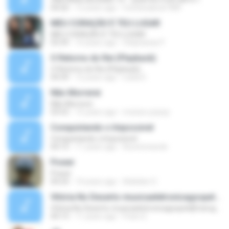
04:20
12 years ago
michelcabral1989
MEU CORAÇÃO É TEU LUGAR
MEU CORAÇÃO É TEU LUGAR
03:39
14 years ago
Stéphanas P.
O Retorno do Rei (Playback)
O Retorno do Rei (Playback)
04:39
12 years ago
Leiila D.
Não Morrerei
Não Morrerei
03:53
15 years ago
moises-popop
Conquistando o Impossivel
Conquistando o Impossivel
04:15
11 years ago
Aureniveavds
Power
Power
04:24
14 years ago
Adeleke O.
Vitória No Deserto-musicaeletronicagospeldjfrancgospel
Vitória No Deserto-musicaeletronicagospeldjfrancgospel
04:13
11 years ago
Franc E.