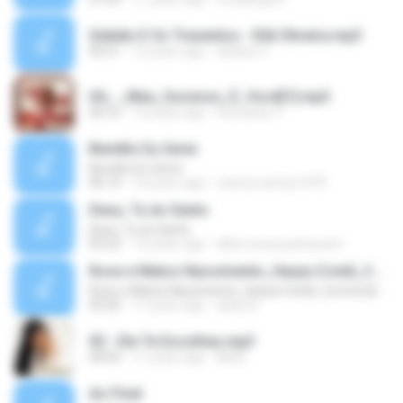
Gideão E Os Trezentos - Eliã Oliveira.mp3
05:51
12 years ago
tatiane V.
04_-_Meu_Sucesso_É_Você[1].mp3
04:16
12 years ago
Fernando V.
Bendito Eu Serei
Bendito Eu Serei
06:14
16 years ago
marcio.santos1979
Deus, Tu és Santo
Deus, Tu és Santo
05:53
14 years ago
elber.sousa.patraozim
Rose e Matos Nascimento_Harpa Cristã_Conversão - Mattos Nascimento
Rose e Matos Nascimento_Harpa Cristã_Conversão - Mattos Nascimento
03:20
17 years ago
asley N.
02 - Ele Te Escolheu.mp3
04:05
11 years ago
Miriã
Ao Final