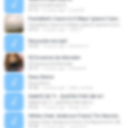
VERS?O PORTUGU?S
07:10
12 years ago
Lucas M.
Pachelbel's Canon In D Major (piano) Cannon In D, Kanon In
Pachelbel's Canon In D Major (piano) Cannon In D, Kanon In
03:52
12 years ago
fatan Z.
Ressucita me.mp3
04:58
12 years ago
Hevinem S.
02 Essencia de Adorador
02 Essencia de Adorador
04:10
14 years ago
Daniela N.
Deus Eterno
Deus Eterno
03:38
15 years ago
adilio_sufasa
DIANTE DE TI - QUATRO POR UM 4/1
DIANTE DE TI - QUATRO POR UM 4/1
04:26
17 years ago
thiago.o.d.s
Infinito (feat. Anderson Freire) Trio Nascimento ( Michelle Nascimento, Wilian Nascimento e Gisele
Infinito (feat. Anderson Freire) Trio Nascimento ( Michelle Nascimento, Wilian Nascimento e Gisele
03:48
12 years ago
Jessica A.