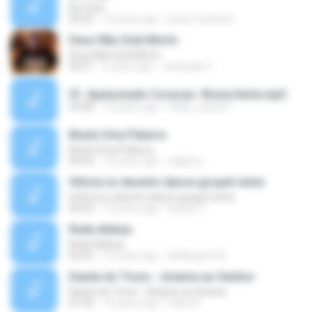
Ao Final
04:03
15 years ago
jeane.maninha
Deus Não Está Morto
Deus Não Está Morto
04:21
6 years ago
Jedivaldo C.
01. Apaixonado Coracao- Bruna Karla.mp3
04:08
12 years ago
felipe_suisso1
Basta Uma Palavra
Basta Uma Palavra
04:54
14 years ago
edijsilva
Vitória no deserto dance gospel remix
Vitória no deserto dance gospel remix
04:33
14 years ago
bausa17
Rede Aleluia
Rede Aleluia
02:52
15 years ago
Wellington M.
Diante do Trono - Aclame ao Senhor
Diante do Trono - Aclame ao Senhor
07:35
14 years ago
Fabio B.