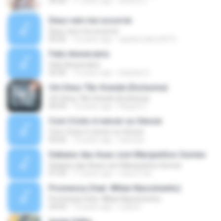
04:50
11 years ago
andrea C.
Deus vem me socorrer
Deus vem me socorrer
05:02
10 years ago
aquilesvalery2010
Feliz Aniversário
Feliz Aniversário
03:50
13 years ago
baladas D.
Um Deus Tão Grande (Exclusiva)
Um Deus Tão Grande (Exclusiva)
04:59
14 years ago
Raquel C.
Com Cristo é vencer ou Vencer
Com Cristo é vencer ou Vencer
04:26
14 years ago
starnize
Debaixo das Asas com Marquinhos Gomes
Debaixo das Asas com Marquinhos Gomes
07:29
17 years ago
mauro.fdo
Promessa (feat. Wilian Nascimento)
Promessa (feat. Wilian Nascimento)
04:54
12 years ago
Leiila D.