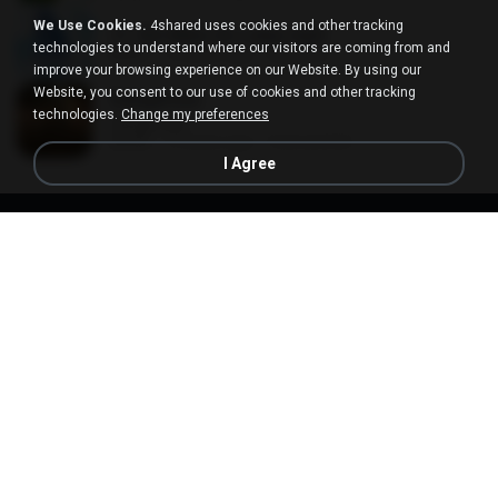
We Use Cookies.
4shared uses cookies and other tracking
11. Em Meio As Lutas.mp3
technologies to understand where our visitors are coming from and
04:21
12 years ago
daiana D.
improve your browsing experience on our Website. By using our
Website, you consent to our use of cookies and other tracking
Dangerous
technologies.
Change my preferences
Dangerous
03:45
14 years ago
franconistel
I Agree
Terms of Use
Privacy
Support
Do not sell my personal information
Do not share my personal information
English
Desktop version