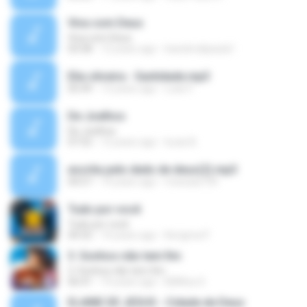
Viva com Deus
Viva com Deus
03:58
12 years ago
leandrodipaula1
Elia oliveira - Santidade.mp3
05:49
13 years ago
Luan F.
De Joelhos
De Joelhos
07:52
12 years ago
lucas B.
escrita pelo dedo de deus(2).mp3
04:57
14 years ago
messias734
Tudo por você
Tudo por você
04:32
14 years ago
Kerigma P.
3. Sonhos não tem fim
3. Sonhos não tem fim
06:41
14 years ago
BIANca S.
ELAINE DE JESUS - Cidade de Deus