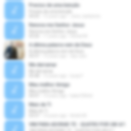
Preciso de uma benção
Preciso de uma benção
04:25
15 years ago
Joice_barberino
Renova-me Senhor Jesus
Renova-me Senhor Jesus
03:26
17 years ago
Rafael M.
A última palavra vem de Deus
A última palavra vem de Deus
05:37
12 years ago
day-zani
Me derramar
Me derramar
05:48
12 years ago
lucas F.
Meu melhor Amigo
Meu melhor Amigo
04:47
14 years ago
kaka100rbd
Mais de Ti
Mais de Ti
03:37
14 years ago
André M.
VIM PARA ADORAR-TE - QUATRO POR UM 4/1
VIM PARA ADORAR-TE - QUATRO POR UM 4/1