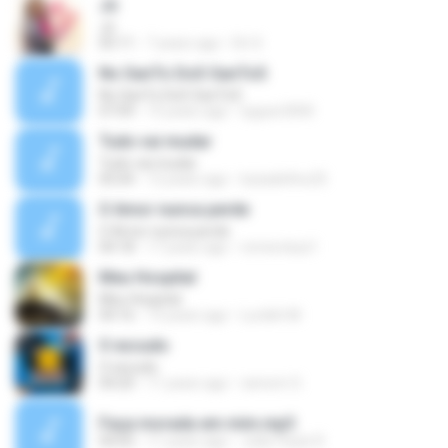
Jó
Jó
05:11
7 years ago
Dri S.
No SanTo DoS SanToS
No SanTo DoS SanToS
07:09
15 years ago
tyguer2000
Tudo vai mudar
Tudo vai mudar
05:04
12 years ago
luizadefino25
O Amor nunca perde
O Amor nunca perde
04:18
17 years ago
romeroluiz1
Meu Hospital
Meu Hospital
04:16
13 years ago
Lurdeh M.
O escudo
O escudo
04:20
11 years ago
ramom O.
Faça morada em mim.mp3
04:05
11 years ago
João Paulo R.