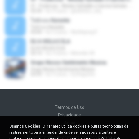
01 - Poderosa - Wesley Safadão e Garota Safada - Promocional Dezembro
02:34
há 10 anos
gisellefisio_cbq
ใจนักเลง Karaoke
ใจนักเลง Karaoke
03:04
há 12 anos
Wutthipong P.
EU A VIOLA E ELA
EU A VIOLA E ELA
03:14
há 14 anos
Meninão V8
Grupo Nosso Sentimento Musica
Grupo Nosso Sentimento Musica
03:59
há 15 anos
Dj Dhiguinho
Termos de Uso
Privacidade
Apoio
Usamos Cookies.
O 4shared utiliza cookies e outras tecnologias de
Não venda minhas informações pessoais
rastreamento para entender de onde vêm nossos visitantes e
Não compartilhe minhas informações pessoais
melhorar a sua experiência de navegação em nosso Website. Ao