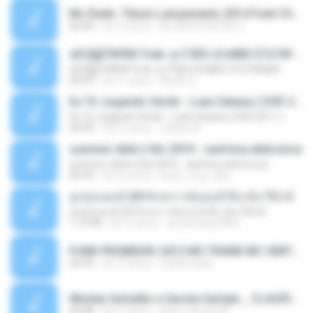
Mc Dede -Tibum Lançamento 2014 Funk Chique Produçoes .mp3
02:44
há 13 anos
ALLAN DOUGLAS C.
ѕЕС§§Т№Ё№ Feat. а»ТЗЕХ ѕГѕФБЕ-ЕТєТ№Щ№
ѕЕС§§Т№Ё№ Feat. а»ТЗЕХ ѕГѕФБЕ-ЕТєТ№Щ№
04:53
há 11 anos
MaxGi C.
Eu Tô Jogando Verde - Luan Satana ( DVD 2011 )
Eu Tô Jogando Verde - Luan Satana ( DVD 2011 )
03:09
há 12 anos
Juliana R.
summer eletro hits 2010 - sanfona eletronica
summer eletro hits 2010 - sanfona eletronica
06:35
há 16 anos
dudu_muy_loko
ลูกทุ่งแดนซ์ 2014 สงการต์แดนซ์ ดีเจ ต้น รีมิกซ์
ลูกทุ่งแดนซ์ 2014 สงการต์แดนซ์ ดีเจ ต้น รีมิกซ์
1:19:48
há 12 anos
powerbass2009
FUNK PROIBIDÃO 2012 MC FRANK MC SMITH MC LON MC DEDE MC DALESTE MC ROBA CENA MC K9 MC LUAN MC DINHO DA VP MC KELVINHO MC YOSHI MC DUHZINHO DA VR MC NOBRUH MC GALO SP - HINO PCC - PRIMEIRO COMANDO .mp3
03:33
há 12 anos
Castornidas
Wesley Safadão e Garota Safada _ CLAUDIA LEITE_REMIX_DJAMOROSO 2014.mp3
03:08
há 12 anos
flavio.oliveira78