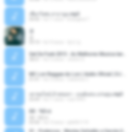
เชือกวิเศษ ลาบานูน.mp3
04:45
há 11 anos
kriangkrai T.
쿵
쿵
03:10
há 10 anos
동규 김.
Set De Funk 2015 - As Melhores Musica lançamentos ''Dj Jhóòm''.mp3
58:21
há 12 anos
Jhóòm S.
MC Lon Reggae do Lon ( Aúdio Oficial ) DJ Gui Beats.mp3
01:41
há 12 anos
Carlinhos C.
เขาขอไลน์ อ้ายขอลา - มนต์แคน แก่นคูน.mp3
03:49
há 11 anos
nuk19991
Äð - ¾Ö»ó
Äð - ¾Ö»ó
03:30
há 13 anos
pbk961119
01 - Poderosa - Wesley Safadão e Garota Safada - Promocional Dezembro