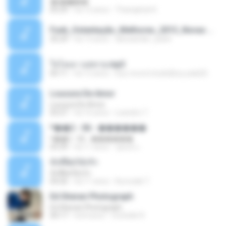
�ʧ�ѹ���
05:29
há 12 anos
Thanaphat K.
Funk_Ostentação_Melhores_2013_Novas MC GUIME, MC LON, MC RODOLFINHO, MC NEGUINHO DO KAXETA, MC Leo Da Baixada, MC Boy Do CHarmes.mp3
35:29
há 13 anos
alexsander_patel
ใจโลเล-วงสหาย.mp3
05:11
há 12 anos
boy record studio[boy pala] B.
Loucura De Amor
Loucura De Amor
03:27
há 16 anos
Leandro T.
ᴹ��2 - 06 - ������
ᴹ��2 - 06 - ������
03:39
há 11 anos
ชูพงษ์ แ.
ทั้งที่ผิดก็ยังรัก
ทั้งที่ผิดก็ยังรัก
04:26
há 11 anos
Kurozaki T.
Ed Sheran Photograph
Ed Sheran Photograph
04:17
há 8 anos
michelle R.