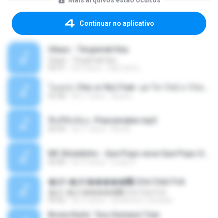
Mais arquivos estão ocultos
Continuar no aplicativo
Ukays - Tergamak Kau
Ukays - Tergamak Kau
04:31
há 5 anos
Hati Lara L.
โอเคป่ะ (Yes or No) Feat. นุช วิลาวัลย์ อาร์สยาม - Flame.mp3
03:48
há 11 anos
tsuora
พื้นที่ซับซ้อน -Peacemaker.mp3
04:44
há 11 anos
Ana N.
MC Boladinho - Que Popo esse Que Popo Gigante (DjWn) (áudio Oficial).mp3
02:40
há 12 anos
Lucas S.
�Ԫ �Ԫ�����԰ (Ost.Club Frid
�Ԫ �Ԫ�����԰ (Ost.Club Frid
04:42
há 12 anos
doraemon_bestdan
Bruna Karla ' Sou Humano' Faix