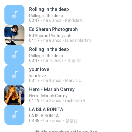
Rolling in the deep
Rolling in the deep
03:47
há 6 anos
Patricia C.
Ed Sheran Photograph
Ed Sheran Photograph
04:17
há 8 anos
Luana Martins
Rolling in the deep
Rolling in the deep
03:47
há 10 anos
희종 화.
your love
your love
03:17
há 9 anos
Marvio C.
Hero - Mariah Carrey
Hero - Mariah Carrey
04:19
há 2 anos
rachman B.
LA ISLA BONITA
LA ISLA BONITA
03:48
há 7 anos
장정선