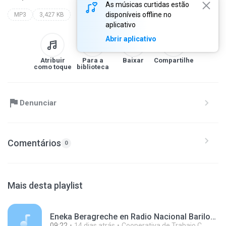
As músicas curtidas estão
disponíveis offline no
MP3
3,427 KB
aplicativo
Abrir aplicativo
Atribuir
Para a
Baixar
Compartilhe
como toque
biblioteca
Denunciar
Comentários
0
Mais desta playlist
Eneka Beragreche en Radio Nacional Bariloche 260722.mp3
09:22
14 dias atrás
Cooperativa de Trabajo C.