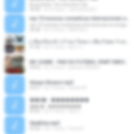
Bruna Karla ' Sou Humano' Faix
05:00
há 16 anos
carlosbizarelo1
top 10 musicas romanticas internacionais as antigas que faz seu coraçao bater mais forte remix
top 10 musicas romanticas internacionais as antigas que faz seu coraçao bater mais forte remix
36:28
há 12 anos
ANA ISIS L.
( เสียงเรียกเข้า ) ร้ายๆ-ใจหมา-เชือกวิเศษ-ว้าเหว่.mp3
01:46
há 11 anos
อัยการ เ.
MC GUIME - PAIS DO FUTEBOL (PART EMICIDA) 2014.mp3
03:03
há 13 anos
patrese100ideia
Always Bonjovi.mp3
03:07
há 13 anos
brando M.
��â� - ��������
��â� - ��������
04:50
há 12 anos
패턴 C.
Sky&Sea.mp3
05:26
há 11 anos
Ouma S.