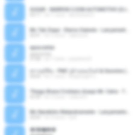
SUGAR - MARRON 5 SOM AUTOMOTIVO (DJ COTONETE BHZ).mp3
03:17
há 11 anos
DjCotonete D.
Mc Tati Zaqui - Eterno Daleste - Lançamento 2014.mp3
02:41
há 12 anos
Sabrina A.
apascentar
apascentar
07:08
há 17 anos
josysilver22
ตราบธุรีดิน - PMC ปู่จ๋านลองไมค์ & Sixonine ( Cover Version ).mp3
04:04
há 11 anos
KingSongCP แ.
Thiago Brava Cristiano Araujo Mr. Catra - Ta Soltinha.mp3
03:30
há 13 anos
rudiere07
Mc Nandinho Malandramente - Lançamento 2016.mp3
03:04
há 10 anos
Dj A.
�ʧ�ѹ���