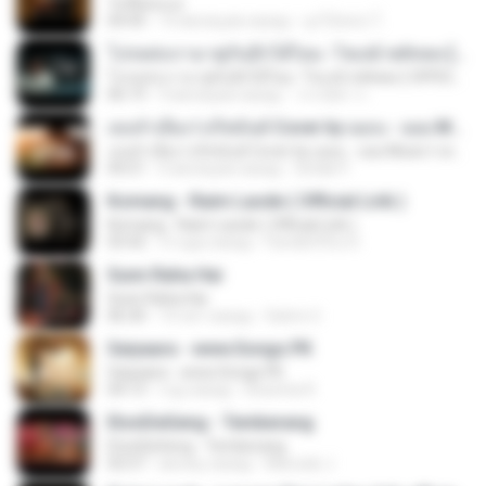
วันที่อ่อนแอ
04:45
10 месяцев назад
ลูกไม้หล่น ไ.
โปรดส่งเรามาคู่กันอีกได้ไหม -โชเล่ย์ ชคัทพล [ OFFICIAL MV ]
โปรดส่งเรามาคู่กันอีกได้ไหม -โชเล่ย์ ชคัทพล [ OFFICIAL MV ]
06:19
9 месяцев назад
วรรณิศา ก.
เธอลำเอียง I อริสมันต์ Cover by ฌอน - ฌฌ Music I เพลงยุค 90 I Rock Cover
เธอลำเอียง I อริสมันต์ Cover by ฌอน - ฌฌ Music I เพลงยุค 90 I Rock Cover
04:21
6 месяцев назад
Sirilak P.
Komang - Raim Laode ( Official Lirik )
Komang - Raim Laode ( Official Lirik )
03:42
3 года назад
Fare&#39;z D.
Sunn Raha Hai
Sunn Raha Hai
06:30
10 лет назад
Satrio U.
Saiyaara - www.Songs.PK
Saiyaara - www.Songs.PK
04:13
год назад
Dewinta R.
EtonDeGeng - Temberang
EtonDeGeng - Temberang
02:57
месяц назад
Marzuki J.