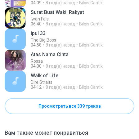
04:09
8 год(а) назад
Bilqis Cantik
Surat Buat Wakil Rakyat
Iwan Fals
06:40
8 год(а) назад
Bilqis Cantik
ipul 33
The Big Boss
04:58
8 год(а) назад
Bilqis Cantik
Atas Nama Cinta
Rossa
04:00
8 год(а) назад
Bilqis Cantik
Walk of Life
Dire Straits
04:12
8 год(а) назад
Bilqis Cantik
Просмотреть все 339 треков
Вам также может понравиться