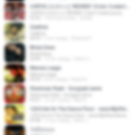
CORTIS (코르티스) 'REDRED' (Color Coded Lyrics)
CORTIS (코르티스) 'REDRED' (Color Coded Lyrics)
02:42
3 месяца назад
정예환
Zaalima
Zaalima
04:59
5 лет назад
Shahzeb F.
Bhula Dena
Bhula Dena
04:00
10 лет назад
Satrio U.
Manwa Laage
Manwa Laage
04:34
8 лет назад
Kopeh K.
Shanivaar Raati - Songspk.name
Shanivaar Raati - Songspk.name
04:21
12 лет назад
Abid H.
1234 Get On The Dance Floor - www.Mp3HunGama.IN
1234 Get On The Dance Floor - www.Mp3HunGama.IN
03:48
13 лет назад
Nithin J.
วันที่อ่อนแอ