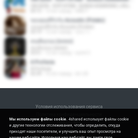
OM.SERA - KOPI HITAM - BUNGA ASMARANI ( official Music and Video by Danang Multimedia Entertaiment )
04:15
13 лет назад
DME P.
ขอบคุณที่รักกัน Acoustic (Potato)
ขอบคุณที่รักกัน Acoustic (Potato)
03:19
12 лет назад
รุสนา ร.
คนเดินถนน (พลพล)
คนเดินถนน (พลพล)
03:51
12 лет назад
sumit 3.
A Profecia
A Profecia
05:39
16 лет назад
drv-20
Условия использования сервиса
Политика конфиденциальности
Мы используем файлы cookie.
4shared использует файлы cookie
Поддержка
и другие технологии отслеживания, чтобы определить, откуда
Не продавать мои персональные данные
приходят наши посетители, и улучшить ваш опыт просмотра на
Не передавать мои персональные данные
нашем веб-сайте. Используя наш веб-сайт, вы даете свое