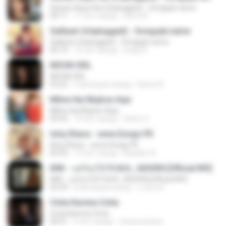
Sawan Aaya Hai (Unplugged) - Songspk.name
04:11
11 лет назад
Sarra A.
Galliyan (Unplugged) - Songspk.name
Galliyan (Unplugged) - Songspk.name
04:14
12 лет назад
swap N.
MOON VEIL
MOON VEIL
03:22
9 месяцев назад
Dania W.
Milne Hai Mujhse Aayi
Milne Hai Mujhse Aayi
04:55
10 лет назад
Satrio U.
Ishq Shava - www.Songs.PK
Ishq Shava - www.Songs.PK
04:32
12 лет назад
Mudasir A.
KRK - แค่ร้องไห้ Ft.N/A , AISXXN [Official MV]
KRK - แค่ร้องไห้ Ft.N/A , AISXXN [Official MV]
03:59
8 месяцев назад
นวมินทร์
Cinta Karena Cinta
Cinta Karena Cinta
04:01
6 лет назад
shaza johana