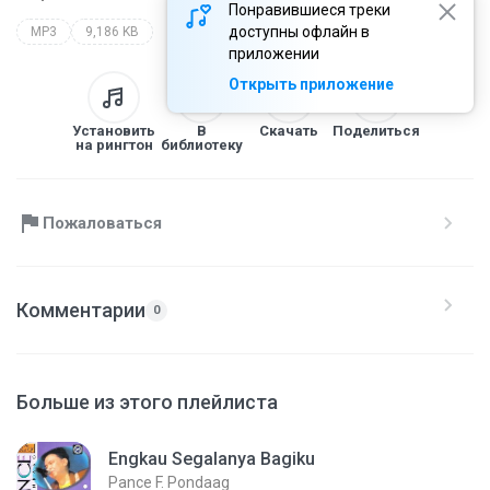
Понравившиеся треки
доступны офлайн в
MP3
9,186 KB
приложении
Открыть приложение
Установить
В
Скачать
Поделиться
на рингтон
библиотеку
Пожаловаться
Комментарии
0
Больше из этого плейлиста
Engkau Segalanya Bagiku
Pance F. Pondaag