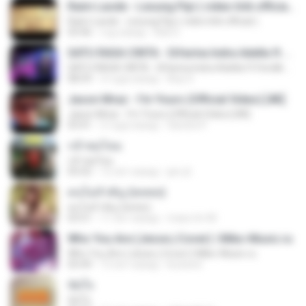
Raim Laode - Lesung Pipi ( video lirik official )
Raim Laode - Lesung Pipi ( video lirik official )
03:46
год назад
Adii S.
SATU RASA CINTA - Difarina Indra Adella ft Fendik Adella - OM ADELLA
SATU RASA CINTA - Difarina Indra Adella ft Fendik Adella - OM ADELLA
08:59
3 года назад
Arip S.
Jason Mraz - I'm Yours (Official Video) [4K]
Jason Mraz - I'm Yours (Official Video) [4K]
03:41
2 года назад
Sandra P.
กล้าพอไหม
กล้าพอไหม
05:02
12 лет назад
jan-jit
คนไม่สำคัญ (พลพล)
คนไม่สำคัญ (พลพล)
03:51
11 лет назад
mass.tm M.
Who You Are (Jesse j Cover) | Miko-Music.ru
Who You Are (Jesse j Cover) | Miko-Music.ru
03:49
13 лет назад
koizeed
ขัดใจ
ขัดใจ