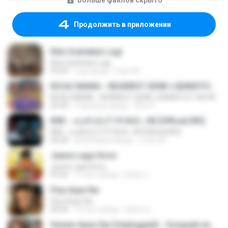
Больше файлов скрыто
Продолжить в приложении
Kita Usahakan Lagi
Kita Usahakan Lagi
03:54
год назад
Fazri M.
KICAU MANIA - NDARBOY GENK x BANDITOZ YAOW 86 (OFFICIAL LYRIC VIDEO) GAS POL NDANGAK
KICAU MANIA - NDARBOY GENK x BANDITOZ YAOW 86 (OFFICIAL LYRIC VIDEO) GAS POL NDANGAK
03:50
3 месяца назад
Rina P.
KRK - เธอทิ้งฉันไว้ Ft.N/A , HK [Official MV]
KRK - เธอทิ้งฉันไว้ Ft.N/A , HK [Official MV]
04:58
8 месяцев назад
นวมินทร์
Jeene Laga Hoon
Jeene Laga Hoon
03:56
11 лет назад
bindu J.
Piya Aaye Na
Piya Aaye Na
04:46
10 лет назад
Satrio U.
Sawan Aaya Hai (Unplugged) - Songspk.name