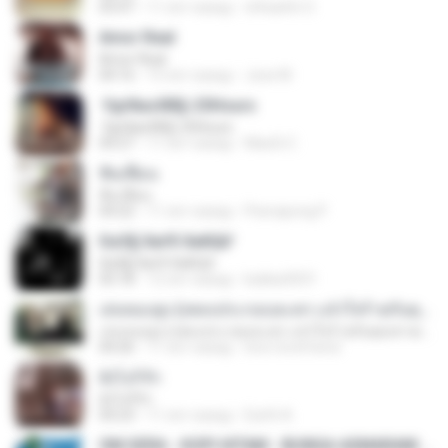
03:47
11 лет назад
ohhaehh O.
Amor Real
Amor Real
04:16
15 лет назад
Jose M.
·УдґйаѕХВ§-25Hours
·УдґйаѕХВ§-25Hours
04:27
11 лет назад
MaxGi C.
ฟั่นเฟือน
ฟั่นเฟือน
04:22
11 лет назад
Peerapong P.
ЄиЗ§·ХиґХ·ХиКШґ
ЄиЗ§·ХиґХ·ХиКШґ
05:18
12 лет назад
kukkai3031
เล่นของสูง (เพลงประกอบละคร แจ๋วใจร้ายกับคุณชายเทวดา)
เล่นของสูง (เพลงประกอบละคร แจ๋วใจร้ายกับคุณชายเทวดา)
04:26
11 лет назад
love-lovefriend
ยังไงก็รัก
ยังไงก็รัก
04:23
11 лет назад
Earth A.
OM.SERA - KOPI HITAM - BUNGA ASMARANI ( official Music and Video by Danang Multimedia Entertaiment )