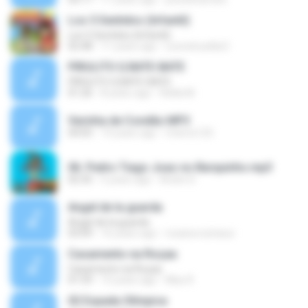
Los 5 Sentidos (Infantil)
Los 5 Sentidos (Infantil)
02:48
11 years ago
Leonelcuellar2
PIRULITO Q BATE-BATE
PIRULITO Q BATE-BATE
01:26
8 years ago
Reilla M.
Varinha de Condão.MP3
04:05
14 years ago
mtsms125
06. Pedro Tiago Joao no Barquinho.mp3
02:35
5 years ago
Andre D.
Angel de la guarda
Angel de la guarda
03:09
16 years ago
rosana.nutrasur
Casamento na Roçaa
Casamento na Roçaa
01:59
15 years ago
Mau R.
02 Espada Olímpica