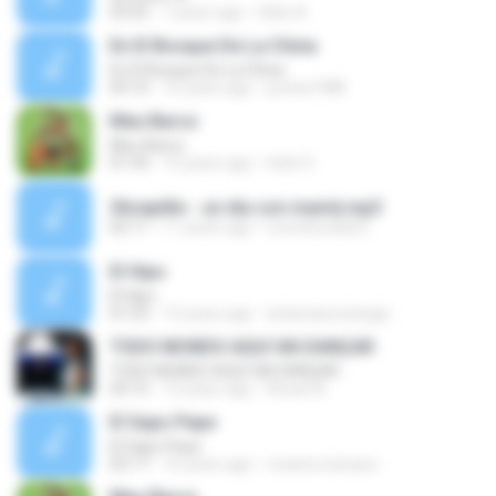
03:55
7 years ago
Hélio A.
En El Bosque De La China
En El Bosque De La China
03:10
16 years ago
pocha1988
Meu Barco
Meu Barco
01:54
10 years ago
helio S.
36cepillin - un dia con mamà.mp3
02:11
11 years ago
Leonelcuellar2
El Hipo
El Hipo
01:53
13 years ago
ariannasociologia
TODO MUNDO AQUI VAI DANÇAR
TODO MUNDO AQUI VAI DANÇAR
03:15
12 years ago
Renan B.
El Sapo Pepe
El Sapo Pepe
02:17
16 years ago
rosana.nutrasur