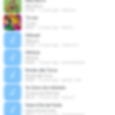
Meu Barco
Meu Barco
01:54
11 years ago
silvia.nei
Tic tac
Tic tac
03:01
12 years ago
Sara D.
SAmuel
SAmuel
01:53
12 years ago
Juberto O.
PIPOCA
PIPOCA
03:26
13 years ago
joelsonkkarlos
Rondo alla Turca
Rondo alla Turca
03:23
16 years ago
genius_club
Os Sons dos Animais
Os Sons dos Animais
02:13
14 years ago
isaura C.
Hoje é Dia de Festa
Hoje é Dia de Festa
03:17
11 years ago
joicesilvamelo