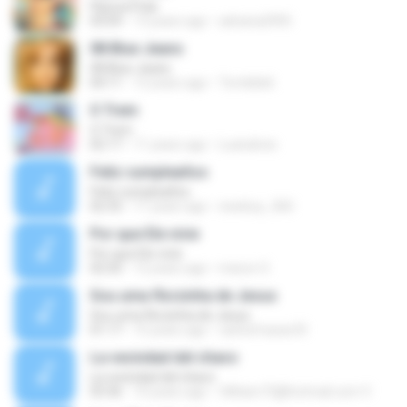
Pipoca Pula
03:09
13 years ago
adriana2905
08 Blue Jeans
08 Blue Jeans
04:11
12 years ago
Tombbb6
O Trem
O Trem
02:17
11 years ago
Luanalves
Feliz cumpleaños
Feliz cumpleaños
02:33
11 years ago
newboy_360
Por que Ele vivie
Por que Ele vivie
02:50
12 years ago
marzo O.
Sou uma florzinha de Jesus
Sou uma florzinha de Jesus
01:17
15 years ago
carlosfrazao33
La vecindad del chavo
La vecindad del chavo
03:36
10 years ago
Villitam72@hotmail.com V.