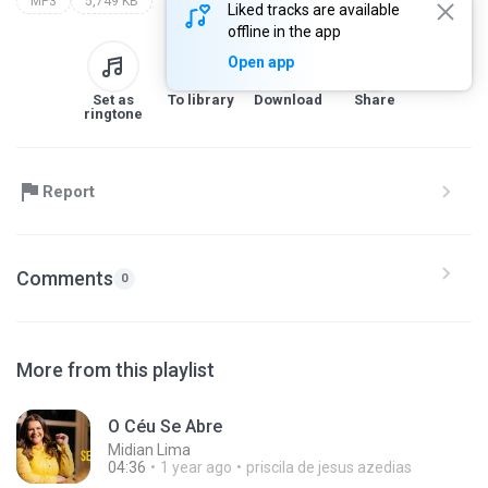
MP3
5,749 KB
Liked tracks are available
offline in the app
Open app
Set as
To library
Download
Share
ringtone
Report
Comments
0
More from this playlist
O Céu Se Abre
Midian Lima
04:36
1 year ago
priscila de jesus azedias