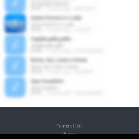
02 Espada Olímpica
02:47
18 years ago
dietcomvc
Quem Dorme é o Leão
Quem Dorme é o Leão
03:45
12 years ago
Lucas M.
Cepillin,pillin,pillin
Cepillin,pillin,pillin
02:28
11 years ago
Leonelcuellar2
Norte, Sul, Leste e Oeste
Norte, Sul, Leste e Oeste
02:49
12 years ago
GILVAN N.
Upa Cavalinho
Upa Cavalinho
02:04
14 years ago
estevaodaudt
Terms of Use
Privacy