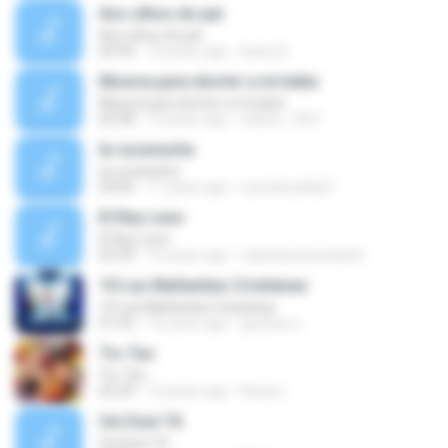
Aos olhos do pai
Aos olhos do pai
04:34
10 years ago
luana S.
Musica para dormir a mi bebe
Musica para dormir a mi bebe
02:28
14 years ago
wilsito_1907
la cucaracha
la cucaracha
04:06
11 years ago
Leonelcuellar2
El Rey Leon
El Rey Leon
02:39
15 years ago
valentina.benedetti
10 Las Mañanitas Cristianas
10 Las Mañanitas Cristianas
01:42
12 years ago
gustavo L.
Tic-Tac
Tic-Tac
02:29
12 years ago
flavia L.
Uni Duni Tê
Uni Duni Tê