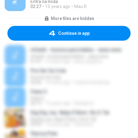
Entra na Roda
02:27
15 years ago
Mau R.
More files are hidden
Continue in app
infantil - musica para bebes - nana nene
infantil - musica para bebes - nana nene
01:47
14 years ago
alves.angelica
Pra Ver Se Cola
Pra Ver Se Cola
03:06
16 years ago
marlenecampinas
Faixa 5
Faixa 5
04:15
15 years ago
Ednaldo D.
Dig Dig Joy- Beijo É Bom- Etc E Tal
Dig Dig Joy- Beijo É Bom- Etc E Tal
04:35
12 years ago
Pâmela R.
Pipoca Pula