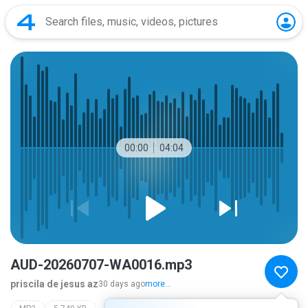
00:00
04:04
AUD-20260707-WA0016.mp3
priscila de jesus az
30 days ago
more...