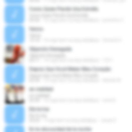
02:56
11 mga taon na ang nakalipas
michele_juliane2004
Como Quien Pierde Una Estrella
Como Quien Pierde Una Estrella
03:35
10 mga taon na ang nakalipas
juventino C.
Varios
Varios
13:14
16 mga taon na ang nakalipas
Gerardo H.
Objeción Denegada
Objeción Denegada
02:11
14 mga taon na ang nakalipas
123 1.
Depois Que Você Matar Meu Coração
Depois Que Você Matar Meu Coração
02:34
10 mga taon na ang nakalipas
Adriele M.
en realidad
en realidad
03:39
10 mga taon na ang nakalipas
erick A.
Ele te trai
Ele te trai
03:23
7 mga taon na ang nakalipas
Josias S.
En la obscuridad de la noche