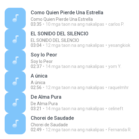
Como Quien Pierde Una Estrella
Como Quien Pierde Una Estrella
03:35
10 mga taon na ang nakalipas
carlos P.
EL SONIDO DEL SILENCIO
EL SONIDO DEL SILENCIO
03:04
12 mga taon na ang nakalipas
yesangkiok
Soy lo Peor
Soy lo Peor
02:37
14 mga taon na ang nakalipas
yom Y.
A única
A única
02:56
12 mga taon na ang nakalipas
raquelmhr
De Alma Pura
De Alma Pura
03:21
14 mga taon na ang nakalipas
celineft
Chorei de Saudade
Chorei de Saudade
02:49
12 mga taon na ang nakalipas
Fernanda R.