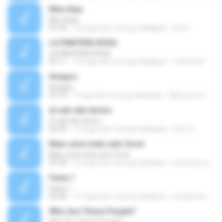
Meu Anjo
Meu Anjo
03:18
12 mga taon na ang nakalipas
De N.
LA PANTERA ROSA
LA PANTERA ROSA
03:11
12 mga taon na ang nakalipas
orlando M.
Amigos
Amigos
03:10
7 mga taon na ang nakalipas
Marcionei C.
el vals del obrero
el vals del obrero
04:39
13 mga taon na ang nakalipas
LOLO L.
Mais uma noite sem Você
Mais uma noite sem Você
03:18
16 mga taon na ang nakalipas
francisco.jose.12
Faixa 1
Faixa 1
02:40
17 mga taon na ang nakalipas
jonassonamoral
Who Are These People?