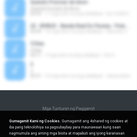
Quando Precisar de Amor
Quando Precisar de Amor
03:24
17 mga taon na ang nakalipas
leo-muller2006
22 - BONUS - Banda Real Do Parana - Pote De Creme.mp3
02:49
10 mga taon na ang nakalipas
Marcello S.
5 Dias
5 Dias
03:11
7 mga taon na ang nakalipas
Elio G.
3
3
02:31
15 mga taon na ang nakalipas
elianeweber
Mga Tuntunin ng Paggamit
Privacy
Gumagamit Kami ng Cookies.
Gumagamit ang 4shared ng cookies at
Suporta
iba pang teknolohiya sa pagsubaybay para maunawaan kung saan
Huwag ibenta ang aking personal na impormasyon
nagmumula ang aming mga bisita at mapabuti ang iyong karanasan