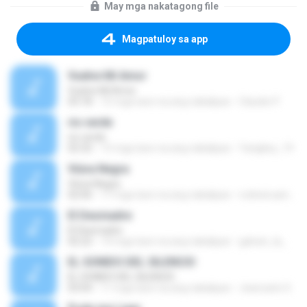
May mga nakatagong file
Magpatuloy sa app
Vuelve Mi Amor
Vuelve Mi Amor
03:18
15 mga taon na ang nakalipas
Claudio P.
rio verde
rio verde
02:32
15 mga taon na ang nakalipas
Yangkey_19
Viúva Negra
Viúva Negra
02:06
17 mga taon na ang nakalipas
rodneiruanito
El Desmadre
El Desmadre
02:22
14 mga taon na ang nakalipas
galvan_la_
EL SONIDO DEL SILENCIO
EL SONIDO DEL SILENCIO
03:04
11 mga taon na ang nakalipas
Jeancarlo S.