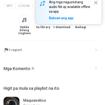
Ang mga nagustuhang
MP3
2,235 KB
bandas
dj amparito
......:::::::::::hugo y amparito producciones::::.........
audio file ay available offline
sa app
Buksan ang app
Itakda
Sa library
I-download
Ibahagi
bilang
ringtone
I-report
Mga Komento
0
Higit pa mula sa playlist na ito
Maquiavélico