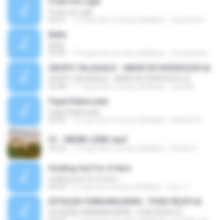
Pode me Ligar
Pode me Ligar
02:57
12 mga taon na ang nakalipas
raquelmhr
Bella
Bella
03:20
13 mga taon na ang nakalipas
leonardodani_dias
GRUPO TALAGAÇO - AMOR DE RODEIO(2014)
GRUPO TALAGAÇO - AMOR DE RODEIO(2014)
02:48
11 mga taon na ang nakalipas
saviobk
Papel Rabiscado
Papel Rabiscado
03:20
10 mga taon na ang nakalipas
Adriele M.
01 - MEINE LIEBE.mp3
03:32
12 mga taon na ang nakalipas
Binola V.
Holding Out For A Hero
Holding Out For A Hero
05:49
3 mga taon na ang nakalipas
대성 이.
ESTAÇÃO FANDANGUEIRA - PODE IR(2014)
ESTAÇÃO FANDANGUEIRA - PODE IR(2014)