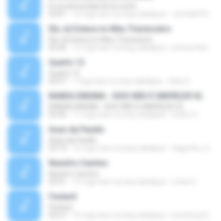
En la obscuridad de la noche
03:01
14 mga taon na ang nakalipas
camila091075
Ela Já Estava no Meu Travesseiro
Ela Já Estava no Meu Travesseiro
02:26
15 mga taon na ang nakalipas
joneslurdes
Quarto 12
Quarto 12
02:57
7 mga taon na ang nakalipas
Icléia S.
BANDA ENIGMA - ISSO NÃO É AMOR(2014)
BANDA ENIGMA - ISSO NÃO É AMOR(2014)
03:50
11 mga taon na ang nakalipas
ketlen S.
Asas da Paixão
Asas da Paixão
03:19
16 mga taon na ang nakalipas
tiaguinho_bailabaila
Nuestro Camino
Nuestro Camino
03:31
12 mga taon na ang nakalipas
maria C.
Festerê
Festerê
03:27
15 mga taon na ang nakalipas
leandroig16