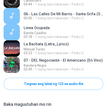
Canserbero
04:44
1 isang taon nakaraan
Pedro G.
06.- Las Calles De Mi Barrio - Santa Grifa (Santos Grifos VOL.1).m4a
00:00
1 isang taon nakaraan
Pedro G.
Linea Ocupada
Banda Cuisillos
03:18
1 isang taon nakaraan
Pedro G.
La Bachata (Letra_Lyrics)
Manuel Turizo
03:23
1 isang taon nakaraan
Pedro G.
07 - DEL Negociante - El Americano (En Vivo)
Bandera Negra
02:49
1 isang taon nakaraan
Pedro G.
Tingnan ang lahat ng 123 na audio file
Baka magustuhan mo rin