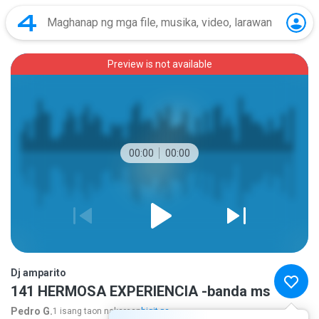
Preview is not available
00:00
00:00
Dj amparito
141 HERMOSA EXPERIENCIA -banda ms
Pedro G.
1 isang taon nakaraan
higit pa...