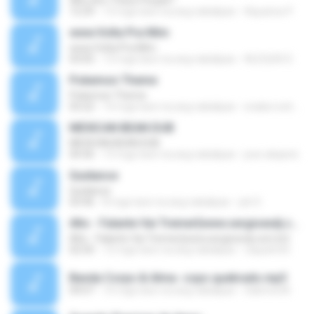
Who Are These People?
12:29
13 mga taon na ang nakalipas
Aquarius P.
www.Volta Pra Mim
www.Volta Pra Mim
03:05
13 mga taon na ang nakalipas
ALEQUIS D.
Pokemon Theme
Pokemon Theme
03:22
14 mga taon na ang nakalipas
snaker.extreme.15
MEXICAN BEAN DUB
MEXICAN BEAN DUB
04:36
13 mga taon na ang nakalipas
jose alejandro N.
Guidance
Guidance
03:46
8 mga taon na ang nakalipas
job S.
Alto - Falante Vai Tremer{www.sergioexdj.com.br}
Alto - Falante Vai Tremer{www.sergioexdj.com.br}
02:50
12 mga taon na ang nakalipas
raquelmhr
Banda Corpo & Alma- copo quebrado.mp3
04:07
10 mga taon na ang nakalipas
Sabrina M.