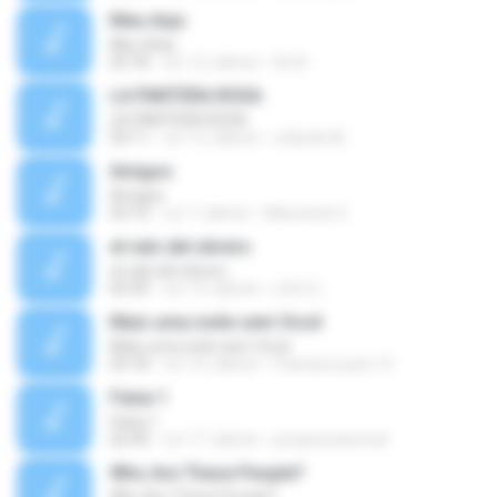
Meu Anjo
Meu Anjo
03:18
vor 12 Jahren
De N.
LA PANTERA ROSA
LA PANTERA ROSA
03:11
vor 12 Jahren
orlando M.
Amigos
Amigos
03:10
vor 7 Jahren
Marcionei C.
el vals del obrero
el vals del obrero
04:39
vor 13 Jahren
LOLO L.
Mais uma noite sem Você
Mais uma noite sem Você
03:18
vor 16 Jahren
francisco.jose.12
Faixa 1
Faixa 1
02:40
vor 17 Jahren
jonassonamoral
Who Are These People?