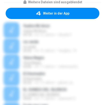
Weitere Dateien sind ausgeblendet
Weiter in der App
Vuelve Mi Amor
Vuelve Mi Amor
03:18
vor 15 Jahren
Claudio P.
rio verde
rio verde
02:32
vor 15 Jahren
Yangkey_19
Viúva Negra
Viúva Negra
02:06
vor 17 Jahren
rodneiruanito
El Desmadre
El Desmadre
02:22
vor 14 Jahren
galvan_la_
EL SONIDO DEL SILENCIO
EL SONIDO DEL SILENCIO
03:04
vor 11 Jahren
Jeancarlo S.