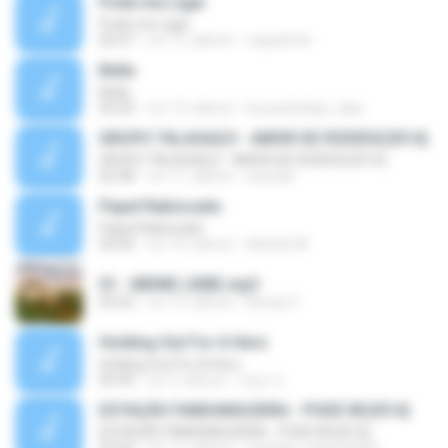
Pode me Ligar
Pode me Ligar
02:57
vor 12 Jahren
raquelmhr
Bella
Bella
03:20
vor 13 Jahren
leonardodani_dias
GRUPO TALAGAÇO - AMOR DE RODEIO(2014)
GRUPO TALAGAÇO - AMOR DE RODEIO(2014)
02:48
vor 11 Jahren
saviobk
Papel Rabiscado
Papel Rabiscado
03:20
vor 10 Jahren
Adriele M.
01 - MEINE LIEBE.mp3
03:32
vor 12 Jahren
Binola V.
Holding Out For A Hero
Holding Out For A Hero
05:49
vor 3 Jahren
대성 이.
ESTAÇÃO FANDANGUEIRA - PODE IR(2014)
ESTAÇÃO FANDANGUEIRA - PODE IR(2014)