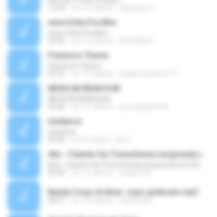
Who Are These People?
12:29
vor 13 Jahren
Aquarius P.
www.Volta Pra Mim
www.Volta Pra Mim
03:05
vor 13 Jahren
ALEQUIS D.
Pokemon Theme
Pokemon Theme
03:22
vor 14 Jahren
snaker.extreme.15
MEXICAN BEAN DUB
MEXICAN BEAN DUB
04:36
vor 13 Jahren
jose alejandro N.
Guidance
Guidance
03:46
vor 8 Jahren
job S.
Alto - Falante Vai Tremer{www.sergioexdj.com.br}
Alto - Falante Vai Tremer{www.sergioexdj.com.br}
02:50
vor 12 Jahren
raquelmhr
Banda Corpo & Alma- copo quebrado.mp3
04:07
vor 10 Jahren
Sabrina M.