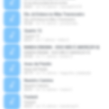
En la obscuridad de la noche
03:01
vor 14 Jahren
camila091075
Ela Já Estava no Meu Travesseiro
Ela Já Estava no Meu Travesseiro
02:26
vor 15 Jahren
joneslurdes
Quarto 12
Quarto 12
02:57
vor 7 Jahren
Icléia S.
BANDA ENIGMA - ISSO NÃO É AMOR(2014)
BANDA ENIGMA - ISSO NÃO É AMOR(2014)
03:50
vor 11 Jahren
ketlen S.
Asas da Paixão
Asas da Paixão
03:19
vor 16 Jahren
tiaguinho_bailabaila
Nuestro Camino
Nuestro Camino
03:31
vor 12 Jahren
maria C.
Festerê
Festerê
03:27
vor 15 Jahren
leandroig16