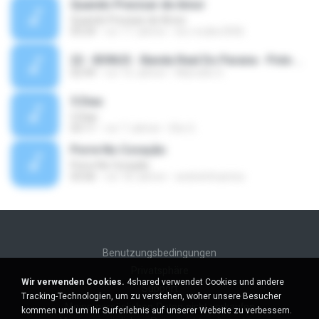
Quando Precisar de Amor
Quando Precisar de Amor
03:24
vor 17 Jahren
leo-muller2006
22 - BONUS - Banda Real Do Parana - Pote De Creme.mp3
02:49
vor 10 Jahren
Marcello S.
5 Dias
5 Dias
03:11
vor 7 Jahren
Elio G.
Porre No Coração
Porre No Coração
03:06
vor 18 Jahren
andrehifsantos
Benutzungsbedingungen
Privatsphäre
Wir verwenden Cookies.
4shared verwendet Cookies und andere
Support
Tracking-Technologien, um zu verstehen, woher unsere Besucher
Meine persönlichen Daten nicht verkaufen
kommen und um Ihr Surferlebnis auf unserer Website zu verbessern.