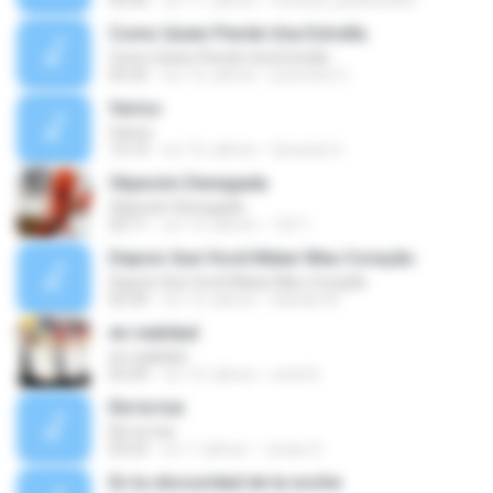
02:56
vor 11 Jahren
michele_juliane2004
Como Quien Pierde Una Estrella
Como Quien Pierde Una Estrella
03:35
vor 10 Jahren
juventino C.
Varios
Varios
13:14
vor 16 Jahren
Gerardo H.
Objeción Denegada
Objeción Denegada
02:11
vor 14 Jahren
123 1.
Depois Que Você Matar Meu Coração
Depois Que Você Matar Meu Coração
02:34
vor 10 Jahren
Adriele M.
en realidad
en realidad
03:39
vor 10 Jahren
erick A.
Ele te trai
Ele te trai
03:23
vor 7 Jahren
Josias S.
En la obscuridad de la noche