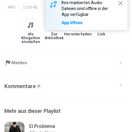
Ihre markierten Audio-
MP3
2,235 KB
bandas
dj amparito
......:::::::::::hugo y amparito producciones::::.........
Dateien sind offline in der
App verfügbar
App öffnen
Als
Zur
Herunterladen
Link
Klingelton
Bibliothek
einstellen
Melden
Kommentare
0
Mehr aus dieser Playlist
El Problema