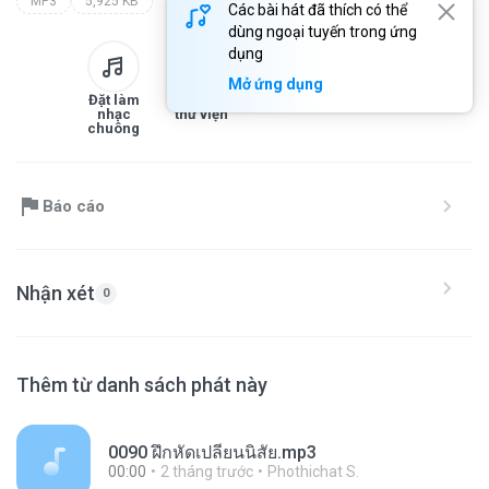
MP3
5,925 KB
Các bài hát đã thích có thể
dùng ngoại tuyến trong ứng
dụng
Mở ứng dụng
Đặt làm
Thêm vào
Tải xuống
Chia sẻ
nhạc
thư viện
chuông
Báo cáo
Nhận xét
0
Thêm từ danh sách phát này
0090 ฝึกหัดเปลี่ยนนิสัย.mp3
00:00
2 tháng trước
Phothichat S.