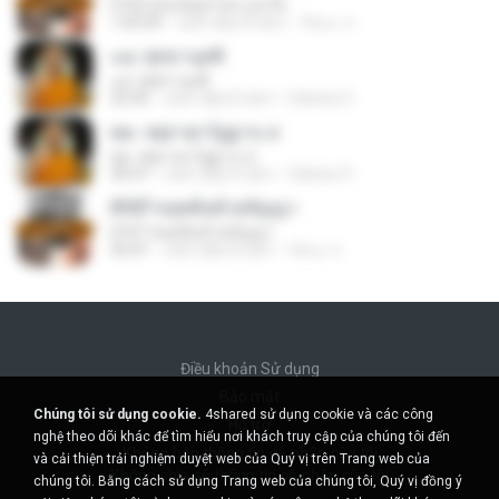
0102 ตอบปัญหาพระลูกวัด
1:05:09
cách đây 8 năm
รัตนะ ส.
๐๘. พุทธานุสติ
๐๘. พุทธานุสติ
32:45
cách đây 8 năm
Sahara 9.
๒๒. จตุธาตุววัฏฐาน ๔
๒๒. จตุธาตุววัฏฐาน ๔
30:47
cách đây 8 năm
Sahara 9.
0107 หลุดพ้นด้วยปัญญา
0107 หลุดพ้นด้วยปัญญา
56:01
cách đây 8 năm
รัตนะ ส.
Điều khoản Sử dụng
Bảo mật
Chúng tôi sử dụng cookie.
4shared sử dụng cookie và các công
Hỗ trợ
nghệ theo dõi khác để tìm hiểu nơi khách truy cập của chúng tôi đến
Không bán thông tin cá nhân của tôi
và cải thiện trải nghiệm duyệt web của Quý vị trên Trang web của
Không chia sẻ thông tin cá nhân của tôi
chúng tôi. Bằng cách sử dụng Trang web của chúng tôi, Quý vị đồng ý