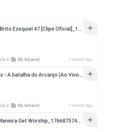
Thiago Brito Ezequiel 47 [Clipe Oficial]_1766875763742.mp3
 O.
in
My 4shared
1 month ago
Damares - A batalha do Arcanjo (Ao Vivo)_1766875820167.mp3
 O.
in
My 4shared
1 month ago
De Tal Maneira Get Worship_1766875745922.mp3