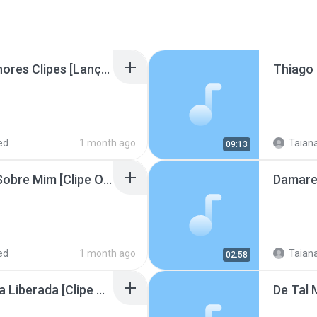
Dalete Hungria Os Melhores Clipes [Lança Sobre Mim]_1766875838819.mp3
ed
1 month ago
Taiana
09:13
Dalete Hungria Lança Sobre Mim [Clipe Oficial]_1766875836347.mp3
ed
1 month ago
Taiana
02:58
Abraão Alencar Palavra Liberada [Clipe Oficial]_1766875607409.mp3