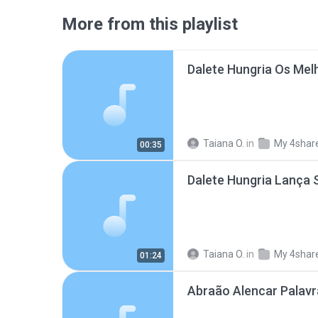
More from this playlist
Taiana O.
in
My 4shar
00:35
Taiana O.
in
My 4shar
01:24