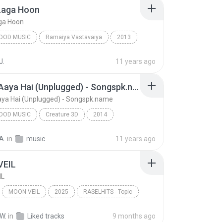
Laga Hoon
ga Hoon
OOD MUSIC
Ramaiya Vastavaiya
2013
am, Shreya Ghoshal
Bollywood Music
J.
11 years ago
aga Hoon
Sawan Aaya Hai (Unplugged) - Songspk.name
ya Hai (Unplugged) - Songspk.name
OOD MUSIC
Creature 3D
2014
od Music
Tony Kakkar
A.
in
music
11 years ago
Sawan Aaya Hai (Unplugged) - Songspk.name
VEIL
IL
MOON VEIL
2025
RASELHITS - Topic
IL
Music
W.
in
Liked tracks
9 months ago