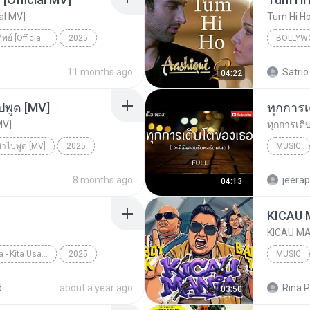
ial MV]
Tum Hi H
ดวงใจ - ปราง ปรางทิพย์ [Official MV]
2025
BOLLYW
ดวงใจ - ปราง ปรางทิพย์ [Official MV]
SONG RIDER
Arijit Si
11 months ago
Satrio
04:22
ปพูด [MV]
MV]
ย่าไปพูด [MV]
2025
MUSIC
่าไปพูด [MV]
Just tin
8 months ago
jeera
04:13
Top Chart Indonesia - Kita Usahakan Lagi
2025
MUSIC
Batas Senja
d
about a year ago
Rina P
03:50