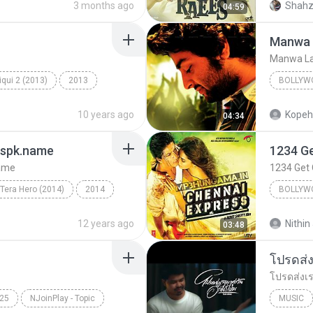
3 months ago
Shahz
04:59
Arijit S
Manwa 
Manwa L
qui 2 (2013)
2013
BOLLYW
d
Bollywood Music
2017
10 years ago
Kopeh
04:34
Manwa L
gspk.name
name
1234 Get
Tera Hero (2014)
2014
BOLLYW
ingh, Shalmali Kholgade
Bollywo
12 years ago
Nithin 
03:48
Vishal D
25
NJoinPlay - Topic
MUSIC