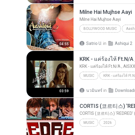
Shraddha Kapoor & Ankit Tiwari
Milne Hai Mujhse Aayi
Milne Hai Mujhse Aayi
BOLLYWOOD MUSIC
Aashi
Arijit Singh
Bollywood Mus
Satrio U.
in
Ashiqui 2
04:55
KRK - แค่ร้องไห้ Ft.N/A , AISXX
MUSIC
KRK - แค่ร้องไห้ Ft.N/A , AISXXN [Official MV]
นวมินทร์
in
Download
03:59
CORTIS (코르티스) 'REDRED' (C
MUSIC
2026