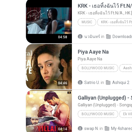
KRK - เธอทิ้งฉันไว้ Ft.N
KRK - เธอทิ้งฉันไว้ Ft.N/A , HK 
MUSIC
KRK Music
Music
นวมินทร์
in
Download
04:58
Piya Aaye Na
Piya Aaye Na
BOLLYWOOD MUSIC
Aashi
Bollywood Music
Piya Aa
Satrio U.
in
Ashiqui 2
04:46
Galliyan (Unplugged) 
Galliyan (Unplugged) - Song
BOLLYWOOD MUSIC
Ek Vi
Bollywood Music
swap N.
in
My 4share
04:14