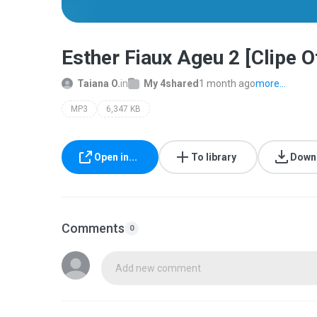
Esther Fiaux Ageu 2 [Clipe
Taiana O.
in
My 4shared
1 month ago
more...
MP3
6,347 KB
Open in...
To library
Down
Comments
0
Add new comment