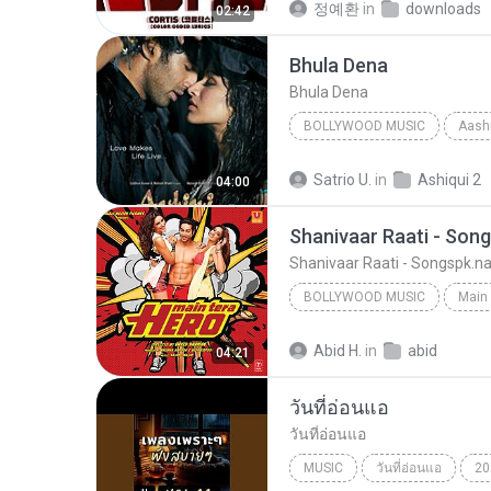
정예환
in
downloads
02:42
Bhula Dena
Bhula Dena
BOLLYWOOD MUSIC
Aashi
Bhula Dena
Mustafa Zahi
Satrio U.
in
Ashiqui 2
04:00
Shanivaar Raati - Son
Shanivaar Raati - Songspk.
BOLLYWOOD MUSIC
Main 
Bollywood Music
Arijit S
Abid H.
in
abid
04:21
Shanivaar Raati - Songspk.name
วันที่อ่อนแอ
วันที่อ่อนแอ
MUSIC
วันที่อ่อนแอ
20