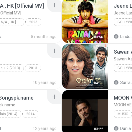
/A , HK [Official MV]
Jeene 
[Official MV]
Jeene La
KRK - เธอทิ้งฉันไว้ Ft.N/A , HK [Official MV]
2025
BOLLYW
KRK - เธอทิ้งฉันไว้ Ft.N/A , HK [Official MV]
Atif Asl
s
8 months ago
bindu 
03:56
Jeene L
Sawan Aa
qui 2 (2013)
2013
BOLLYW
ye Na
K.K. & Tulsi Kumar
Bollywo
10 years ago
Sarra 
04:11
- Songspk.name
MOON 
spk.name
MOON VE
llain (2014)
2014
MUSIC
Galliyan (Unplugged) - Songspk.name
MOON VE
d
12 years ago
Dania 
03:22