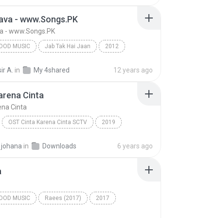
hava - www.Songs.PK
va - www.Songs.PK
OOD MUSIC
Jab Tak Hai Jaan
2012
od Music
Raghav Mathur & Shilpa Rao
ir A.
in
My 4shared
12 years ago
va - www.Songs.PK
arena Cinta
ena Cinta
OST Cinta Karena Cinta SCTV
2019
Cinta Karena Cinta
Music
 johana
in
Downloads
6 years ago
a
OOD MUSIC
Raees (2017)
2017
od Music
Zaalima