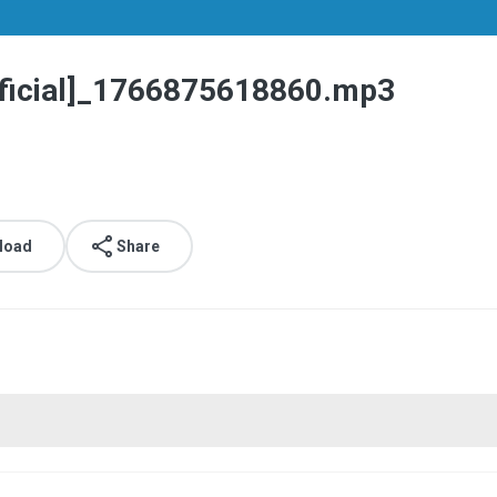
 Oficial]_1766875618860.mp3
load
Share