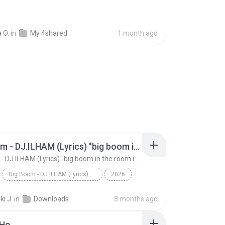
 O.
in
My 4shared
1 month ago
Big Boom - DJ.ILHAM (Lyrics) "big boom in the room i go kaboom"
Big Boom - DJ.ILHAM (Lyrics) "big boom in the room i go kaboom"
Big Boom - DJ.ILHAM (Lyrics) "big boom in the room i go kaboom"
2026
Big Boom - DJ.ILHAM (Lyrics) "big boom in the room...
VibesOnly
i J.
in
Downloads
3 months ago
 Ho