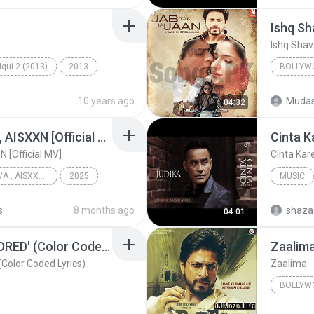
Ishq S
Ishq Sha
qui 2 (2013)
2013
BOLLYW
ic
Milne Hai Mujhse Aayi
Bollywo
10 years ago
Mudas
04:32
Ishq Sha
KRK - แค่ร้องไห้ Ft.N/A , AISXXN [Official MV]
Cinta K
N [Official MV]
Cinta Kar
KRK - แค่ร้องไห้ Ft.N/A , AISXXN [Official MV]
2025
MUSIC
KRK Music
Music
Judika
s
8 months ago
shaza
04:01
CORTIS (코르티스) 'REDRED' (Color Coded Lyrics)
Zaalim
olor Coded Lyrics)
Zaalima
BOLLYW
Bollywo