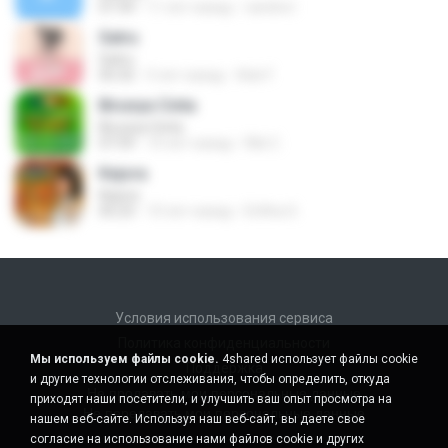
07:34
11 лет назад
candra I.
Satru
Satru
05:32
5 лет назад
Ade F.
Birunya Cinta
Birunya Cinta
07:59
10 лет назад
Riki C.
Kejora
Kejora
05:23
10 лет назад
Erlitha S.
Условия использования сервиса
Политика конфиденциальности
Мы используем файлы cookie.
4shared использует файлы cookie
Поддержка
и другие технологии отслеживания, чтобы определить, откуда
Не продавать мои персональные данные
приходят наши посетители, и улучшить ваш опыт просмотра на
Не передавать мои персональные данные
нашем веб-сайте. Используя наш веб-сайт, вы даете свое
согласие на использование нами файлов cookie и других