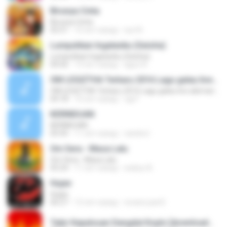
Birunya Cinta
Birunya Cinta
05:51
10 лет назад
sun N.
Lumpuhkan Ingatanku (Geisha)
Lumpuhkan Ingatanku (Geisha)
04:56
13 лет назад
aguz A.
OM LEGIZTHA Terbaru 2016 Lagu galau live abimanyu
OM LEGIZTHA Terbaru 2016 Lagu galau live abimanyu
04:18
10 лет назад
ogi F.
KERINDUAN
KERINDUAN
05:45
11 лет назад
candra I.
Om Sera - Masa Lalu
Om Sera - Masa Lalu
05:24
11 лет назад
wahyu A.
Hujan
Hujan
06:27
12 лет назад
revanz part2
Tabir Kepalsuan Dangdut Koplo [downloadmp3.terbaru.in] Sodiq Monata.mp3