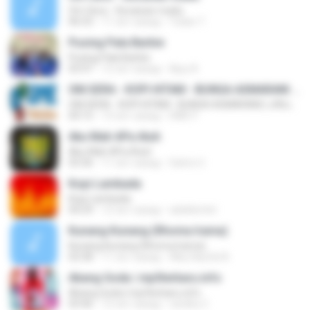
Om Sera - Secawan madu
06:53
11 лет назад
Yulian T.
Pusing Pala Barbie
Pusing Pala Barbie
03:47
12 лет назад
Ajuy A.
OM.SERA - KOPI HITAM - BUNGA ASMARANI ( official Music and Video by Danang Multimedia Entertaiment )
OM.SERA - KOPI HITAM - BUNGA ASMARANI ( official Music and Video by Danang Multimedia Entertaiment )
04:15
13 лет назад
DME P.
Aku Mah APa Atuh
Aku Mah APa Atuh
03:36
11 лет назад
Satrio U.
Kopi Lambada
Kopi Lambada
04:29
12 лет назад
adeklentet
Kunang Kunang (Rhoma Irama)
Kunang Kunang (Rhoma Irama)
02:58
11 лет назад
Alby Naufal A.
Abang Goda | mp3terbaru.info
Abang Goda | mp3terbaru.info
03:46
12 лет назад
randhy C.