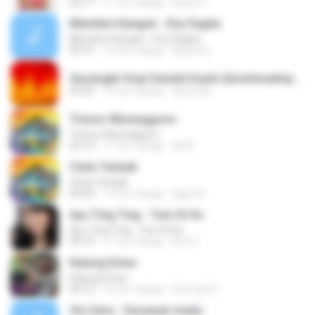
03:17
11 лет назад
Satrio U.
Mendem Kangen - Eny Sagita
Mendem Kangen - Eny Sagita
05:41
12 лет назад
Apastoe
Secangkir Kopi Dandut Koplo [downloadmp3.terbaru.in] - Sodiq - Monata.mp3
05:05
14 лет назад
devin.brs
Tresno Waranggono
Tresno Waranggono
05:13
11 лет назад
ali M.
Cinta Terbaik
Cinta Terbaik
04:04
13 лет назад
aguz A.
Ayu Ting Ting - Tum Hi Ho
Ayu Ting Ting - Tum Hi Ho
04:19
11 лет назад
Aris C.
Kalung Emas
Kalung Emas
04:12
10 лет назад
Vinouzie E.
Om Sera - Secawan madu