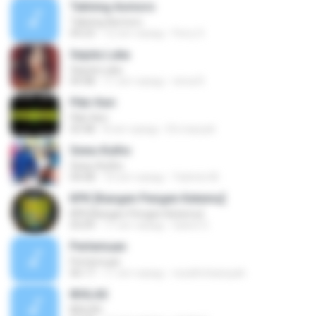
Talining Asmoro
Talining Asmoro
04:23
12 лет назад
Ferry S.
Sejuta Luka
Sejuta Luka
04:48
11 лет назад
nirna R.
Pikir Keri
Pikir Keri
03:48
8 лет назад
Eti maryati
Sewu Kutho
Sewu Kutho
04:08
10 лет назад
Yatimin M.
KPK [Kangen Pengen Ketemu]
KPK [Kangen Pengen Ketemu]
03:09
11 лет назад
Satrio U.
Pertemuan
Pertemuan
06:17
11 лет назад
rezafirchansyah
IKHLAS
IKHLAS