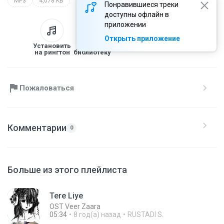
MP3
4,078 KB
Понравившиеся треки
доступны офлайн в
приложении
Открыть приложение
Установить
В
Скачать
Поделиться
на рингтон
библиотеку
Пожаловаться
Комментарии
0
Больше из этого плейлиста
Tere Liye
OST Veer Zaara
05:34
8 год(а) назад
RUSTADI S.