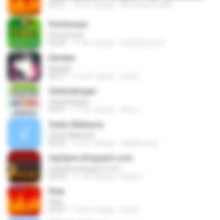
06:21
12 лет назад
ferdicasanova69
Pertemuan
Pertemuan
06:06
11 лет назад
Galy Kanzza R.
Kandas
Kandas
05:37
10 лет назад
randi I.
Gelandangan
Gelandangan
04:31
11 лет назад
lana J.
Gadis Malaysia
Gadis Malaysia
06:22
16 лет назад
cangkirseng
mp3qms.blogspot.com
mp3qms.blogspot.com
06:29
11 лет назад
Hady Q.
Rela
Rela
05:07
10 лет назад
Rini A.