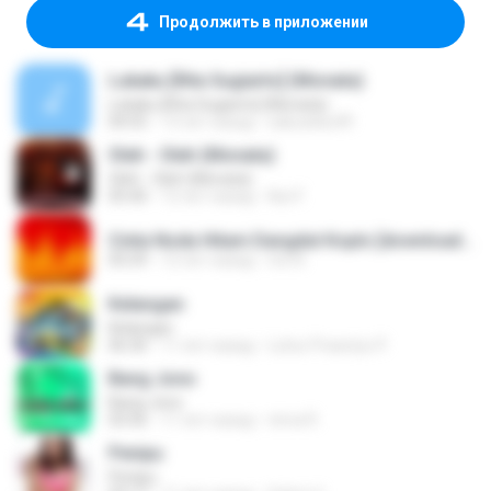
Продолжить в приложении
Lukaku [Rita Sugiarto] (Monata)
Lukaku [Rita Sugiarto] (Monata)
04:55
13 лет назад
sakudoku99
Oleh - Oleh (Monata)
Oleh - Oleh (Monata)
05:40
12 лет назад
Nọt F.
Cinta Noda Hitam Dangdut Koplo [downloadmp3.terbaru.in] Anjar Agustin Monata.mp3
05:59
12 лет назад
tris N.
Kelangan
Kelangan
06:36
11 лет назад
Luhur Prasetyo P.
Bang Jono
Bang Jono
03:56
11 лет назад
nirna R.
Penipu
Penipu