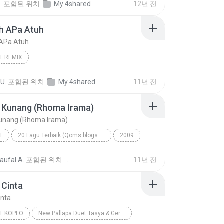
.
포함된 위치
My 4shared
12년 전
h APa Atuh
APa Atuh
T REMIX
 U.
포함된 위치
My 4shared
11년 전
 Kunang (Rhoma Irama)
unang (Rhoma Irama)
T
20 Lagu Terbaik (Qoms.blogspot.com / 081332016999 /08816350899)
2009
GIARTO
Dangdut
aufal A.
포함된 위치
11년 전
Kunang (Rhoma Irama)
 Cinta
inta
T KOPLO
New Pallapa Duet Tasya & Gerry 2014 joget-koplo.com