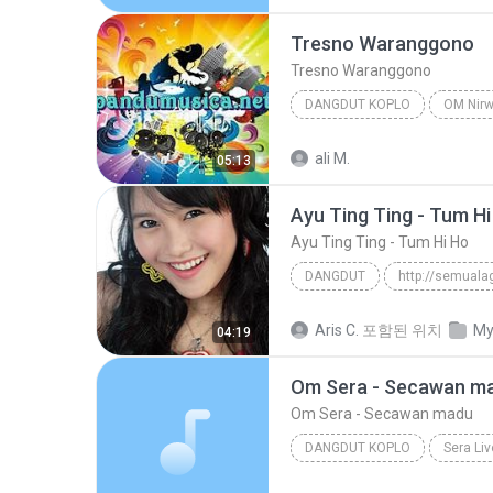
Mendem Kangen - Eny Sagita
Tresno Waranggono
Tresno Waranggono
DANGDUT KOPLO
2014
Tresno Waranggono
ali M.
05:13
Vivi Atika & Nurbayan
Ayu Ting Ting - Tum Hi
Ayu Ting Ting - Tum Hi Ho
DANGDUT
http://semualag
Ayu Ting Ting
Ayu Ting Ti
Aris C.
포함된 위치
My
04:19
Om Sera - Secawan m
Om Sera - Secawan madu
DANGDUT KOPLO
2012
Via vallen - Secaw