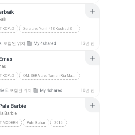
erbaik
baik
T KOPLO
Sera Live Yonif 413 Kostrad Solo 2013 pandumusica.net
Cinta Terbaik
Via Vallen
Dangdut Koplo
A.
포함된 위치
My 4shared
13년 전
 Emas
mas
T KOPLO
OM. SERA Live Taman Ria Maospati 2015
Kalung Emas
Dangdut Koplo
ie E.
포함된 위치
My 4shared
10년 전
Via Valen - Sera - dangdutan.mywapblog.com
Pala Barbie
la Barbie
T MODERN
Putri Bahar
2015
har
Dangdut Modern
Pusing Pala Barbie