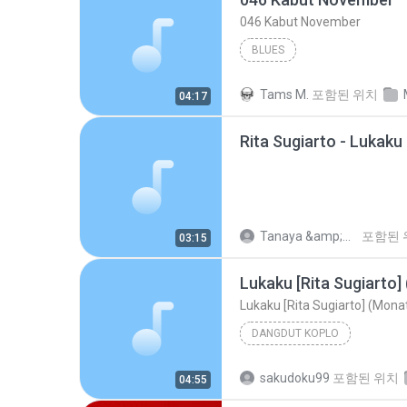
046 Kabut November
BLUES
Tams M.
포함된 위치
04:17
Rita Sugiarto - Lukak
Tanaya &amp;mamah R.
포함된 
03:15
Lukaku [Rita Sugiarto]
Lukaku [Rita Sugiarto] (Mona
DANGDUT KOPLO
sakudoku99
포함된 위치
04:55