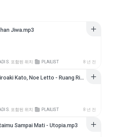
ahan Jiwa.mp3
DI S.
포함된 위치
PLAILIST
8 년 전
Letto Hiroaki Kato, Noe Letto - Ruang Rindu.mp3
DI S.
포함된 위치
PLAILIST
8 년 전
aimu Sampai Mati - Utopia.mp3