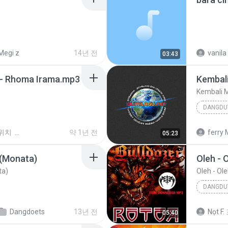
Megi z
14년 전
vanila
03:43
u - Rhoma Irama.mp3
Kembal
Kembali 
DANGDU
Kembali
위치
약 1년 전
ferry 
05:23
 (Monata)
Oleh - 
ta)
Oleh - Ol
DANGDU
Oleh - O
Dangdoets
13년 전
Nọt F.
05:40