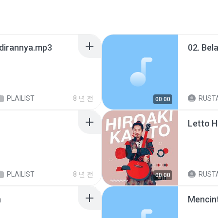
dirannya.mp3
02. Bel
PLAILIST
8 년 전
RUSTA
00:00
PLAILIST
8 년 전
RUSTA
00:00
n
Mencint