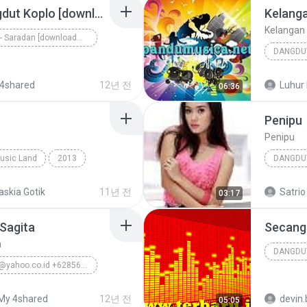
Cinta Noda Hitam Dangdut Koplo [downloadmp3.terbaru.in] Anjar Agustin Monata.mp3
Kelang
Kelangan
Monata - Saradan [downloadmp3.terbaru.in]
DANGDU
Artis Monata
2015
4shared
12년 전
Luhur 
06:36
Penipu
Penipu
usic Land
2013
DANGDU
Koplo Dangdut
Dangdut
askia Gotik
11년 전
Satrio
03:17
Sagita
a
DANGDU
ardhi_lx@yahoo.co.id +628563433234
2010
Dangdut Koplo
My 4shared
12년 전
devin.
05:05