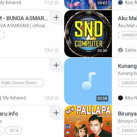
My 4shared
11년 전
Ajuy A
03:47
Dangdut Koplo
OM.SERA - KOPI HITAM - BUNGA ASMARANI ( official Music and Video by Danang Multimedia Entertaiment )
Aku Ma
OM.SERA - KOPI HITAM - BUNGA ASMARANI ( official Music and Video by Danang Multimedia Entertaiment )
Aku Mah 
DANGDU
2013
13년 전
Satrio
03:36
Kunang
Kunang K
Dangdut Koplo Classic [downloadmp3.terbaru.in]
DANGDU
Dangdut Koplo
RITA SU
My 4shared
12년 전
Alby N
02:58
Kunang 
ru.info
Birunya
fo
Birunya C
o
2014
DANGDU