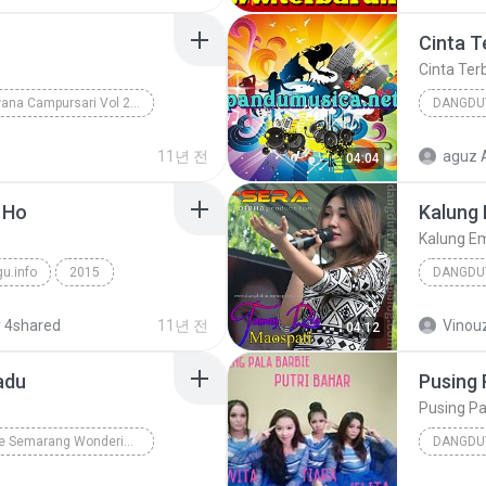
Cinta T
Cinta Ter
OM Nirwana Campursari Vol 2 2014 pandumusica.net
DANGDU
Dangdut Koplo
2013
11년 전
aguz 
04:04
 Ho
Kalung
Kalung E
u.info
2015
DANGDU
ng - Tum Hi Ho
dangdut
2015
 4shared
11년 전
Vinouz
04:12
adu
Pusing 
Pusing Pa
Sera Live Semarang Wonderia www.topkoplo.blogspot.com
DANGDU
an madu
Putri Ba