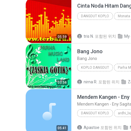
DANGDUT KOPLO
2009
Dangdut Koplo
tris N.
포함된 위치
My 
05:59
Bang Jono
Bang Jono
KOPLO DANGDUT
Parha M
Bang Jono
Zaskia Gotik
nirna R.
포함된 위치
Z
03:56
Mendem Kangen - Eny 
Mendem Kangen - Eny Sagit
DANGDUT KOPLO
2013
Dangdut Sagita
Apastoe
포함된 위치
05:41