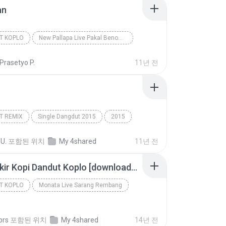
an
T KOPLO
New Pallapa Live Pakal Benowo 2015 pandumusica.net
Kelangan
Rena KDI
Dangdut Koplo
Prasetyo P.
11년 전
T REMIX
Single Dangdut 2015
2015
 Remix
Penipu
Cita Citata
 U.
포함된 위치
My 4shared
11년 전
Secangkir Kopi Dandut Koplo [downloadmp3.terbaru.in] - Sodiq - Monata.mp3
T KOPLO
Monata Live Sarang Rembang
Dangdut Koplo
brs
포함된 위치
My 4shared
14년 전