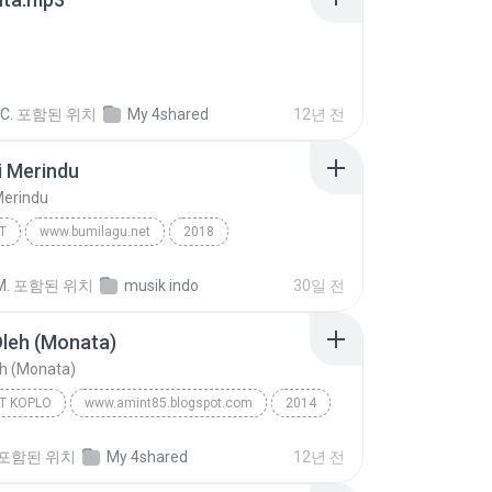
 C.
포함된 위치
My 4shared
12년 전
i Merindu
Merindu
T
www.bumilagu.net
2018
 Merindu
Dangdut
Slam
M.
포함된 위치
musik indo
30일 전
Oleh (Monata)
eh (Monata)
T KOPLO
www.amint85.blogspot.com
2014
leh (Monata)
Lilin Herlina
Dangdut Koplo
포함된 위치
My 4shared
12년 전