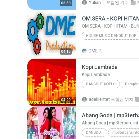
Yulian T.
포함된 위치
06:53
Om Sera - Secawan madu
HOUSE MUSIC DANGDUT KOPLO
OM.SERA LIVE SUNGGINGAN BOYOLALI ( official Music and Video by Danang Multimedia Entertaiment )
DME P.
04:15
BUNGA ASMARANI ( official Music and Video by Dana...
Kopi Lambada
OM.SERA - KOPI HITAM - BUNGA ASMARANI ( official ...
Kopi Lambada
HOUSE MUSIC DANGDUT KOPLO
DANGDUT KOPLO
2004
Kopi Lambada
adeklentet
포함된 위치
04:29
Abang Goda | mp3terba
Abang Goda | mp3terbaru.in
DANGDUT
mp3terbaru.inf