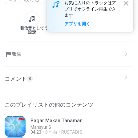
MP3
4,078 KB
お気に入りのトラックはア
プリでオフライン再生でき
ます
アプリを開く
着信音として
ライブラリへ
ダウンロード
共有
設定
報告
コメント
0
このプレイリストの他のコンテンツ
Pagar Makan Tanaman
Mansyur S
04:23
8 年前
RUSTADI S.