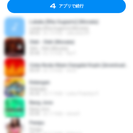
アプリで続行
Lukaku [Rita Sugiarto] (Monata)
Lukaku [Rita Sugiarto] (Monata)
04:55
約 13 年前
sakudoku99
Oleh - Oleh (Monata)
Oleh - Oleh (Monata)
05:40
約 12 年前
Nọt F.
Cinta Noda Hitam Dangdut Koplo [downloadmp3.terbaru.in] Anjar Agustin Monata.mp3
05:59
約 12 年前
tris N.
Kelangan
Kelangan
06:36
約 11 年前
Luhur Prasetyo P.
Bang Jono
Bang Jono
03:56
約 11 年前
nirna R.
Penipu
Penipu