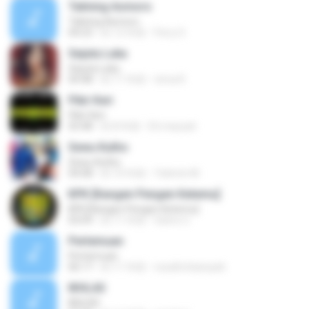
Talining Asmoro
Talining Asmoro
04:23
約 12 年前
Ferry S.
Sejuta Luka
Sejuta Luka
04:48
約 11 年前
nirna R.
Pikir Keri
Pikir Keri
03:48
約 8 年前
Eti maryati
Sewu Kutho
Sewu Kutho
04:08
約 10 年前
Yatimin M.
KPK [Kangen Pengen Ketemu]
KPK [Kangen Pengen Ketemu]
03:09
約 11 年前
Satrio U.
Pertemuan
Pertemuan
06:17
約 11 年前
rezafirchansyah
IKHLAS
IKHLAS