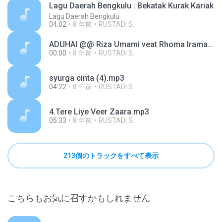
Lagu Daerah Bengkulu : Bekatak Kurak Kariak
Lagu Daerah Bengkulu
04:02
8 年前
RUSTADI S.
ADUHAI @@ Riza Umami veat Rhoma Irama.mp3
00:00
8 年前
RUSTADI S.
syurga cinta (4).mp3
04:22
8 年前
RUSTADI S.
4.Tere Liye Veer Zaara.mp3
05:33
8 年前
RUSTADI S.
213個のトラックをすべて表示
こちらもお気に召すかもしれません