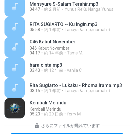
Mansyure S-Salam Terahir.mp3
04:47
約 2 月前
Yunus ReKu Nanga Yunus
RITA SUGIARTO ~ Ku Ingin.mp3
05:58
約 1 年前
Tanaya &amp;mamah R.
046 Kabut November
046 Kabut November
04:17
約 14 年前
Tams M.
bara cinta.mp3
03:43
約 12 年前
vanila C.
Rita Sugiarto - Lukaku - Rhoma Irama.mp3
03:15
約 1 年前
Tanaya &amp;mamah R.
Kembali Merindu
Kembali Merindu
05:23
約 29 日前
ferry M.
さらにファイルが隠れています