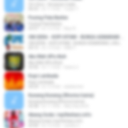
Om Sera - Secawan madu
06:53
約 11 年前
Yulian T.
Pusing Pala Barbie
Pusing Pala Barbie
03:47
約 12 年前
Ajuy A.
OM.SERA - KOPI HITAM - BUNGA ASMARANI ( official Music and Video by Danang Multimedia Entertaiment )
OM.SERA - KOPI HITAM - BUNGA ASMARANI ( official Music and Video by Danang Multimedia Entertaiment )
04:15
約 13 年前
DME P.
Aku Mah APa Atuh
Aku Mah APa Atuh
03:36
約 11 年前
Satrio U.
Kopi Lambada
Kopi Lambada
04:29
約 12 年前
adeklentet
Kunang Kunang (Rhoma Irama)
Kunang Kunang (Rhoma Irama)
02:58
約 11 年前
Alby Naufal A.
Abang Goda | mp3terbaru.info
Abang Goda | mp3terbaru.info
03:46
約 12 年前
randhy C.