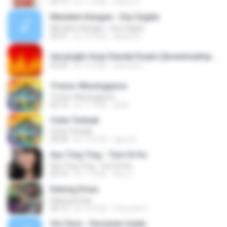
03:17
約 11 年前
Satrio U.
Mendem Kangen - Eny Sagita
Mendem Kangen - Eny Sagita
05:41
約 12 年前
Apastoe
Secangkir Kopi Dandut Koplo [downloadmp3.terbaru.in] - Sodiq - Monata.mp3
05:05
約 14 年前
devin.brs
Tresno Waranggono
Tresno Waranggono
05:13
約 11 年前
ali M.
Cinta Terbaik
Cinta Terbaik
04:04
約 13 年前
aguz A.
Ayu Ting Ting - Tum Hi Ho
Ayu Ting Ting - Tum Hi Ho
04:19
約 11 年前
Aris C.
Kalung Emas
Kalung Emas
04:12
約 10 年前
Vinouzie E.
Om Sera - Secawan madu