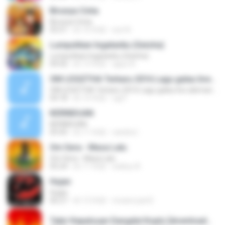
Birunya Cinta
Birunya Cinta
05:51
約 10 年前
sun N.
Lumpuhkan Ingatanku (Geisha)
Lumpuhkan Ingatanku (Geisha)
04:56
約 13 年前
aguz A.
OM LEGIZTHA Terbaru 2016 Lagu galau live abimanyu
OM LEGIZTHA Terbaru 2016 Lagu galau live abimanyu
04:18
約 10 年前
ogi F.
KERINDUAN
KERINDUAN
05:45
約 11 年前
candra I.
Om Sera - Masa Lalu
Om Sera - Masa Lalu
05:24
約 11 年前
wahyu A.
Hujan
Hujan
06:27
約 12 年前
revanz part2
Tabir Kepalsuan Dangdut Koplo [downloadmp3.terbaru.in] Sodiq Monata.mp3