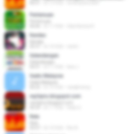
06:21
約 12 年前
ferdicasanova69
Pertemuan
Pertemuan
06:06
約 11 年前
Galy Kanzza R.
Kandas
Kandas
05:37
約 10 年前
randi I.
Gelandangan
Gelandangan
04:31
約 11 年前
lana J.
Gadis Malaysia
Gadis Malaysia
06:22
約 16 年前
cangkirseng
mp3qms.blogspot.com
mp3qms.blogspot.com
06:29
約 11 年前
Hady Q.
Rela
Rela
05:07
約 10 年前
Rini A.