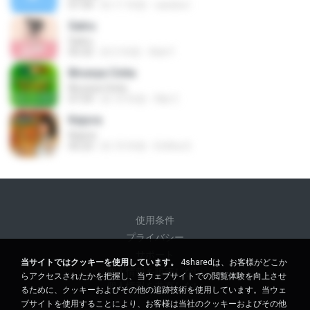
07:34
約 11 年前
candra I.
Satru
Satru
05:32
約 5 年前
Ade F.
Birunya Cinta
Birunya Cinta
07:59
約 10 年前
Riki C.
Kejora
Kejora
05:23
約 10 年前
Erlitha S.
使用条件
プライバシー
サポート
当サイトではクッキーを使用しています。
4sharedは、お客様がどこか
個人情報を販売しない
らアクセスされたかを把握し、当ウェブサイトでの閲覧体験を向上させ
個人情報を共有しない
るために、クッキーおよびその他の追跡技術を使用しています。当ウェ
ブサイトを使用することにより、お客様は当社のクッキーおよびその他