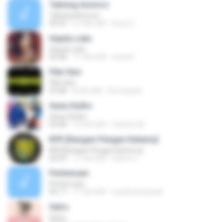
Talining Asmoro
Talining Asmoro
04:23
12 साल पहले
Ferry S.
Sejuta Luka
Sejuta Luka
04:48
11 साल पहले
nirna R.
Pikir Keri
Pikir Keri
03:48
8 साल पहले
Eti maryati
Sewu Kutho
Sewu Kutho
04:08
10 साल पहले
Yatimin M.
KPK [Kangen Pengen Ketemu]
KPK [Kangen Pengen Ketemu]
03:09
11 साल पहले
Satrio U.
Pertemuan
Pertemuan
06:17
11 साल पहले
rezafirchansyah
Satru
Satru