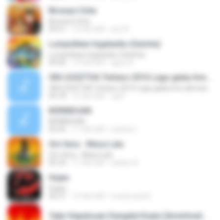
Birunya Cinta
Birunya Cinta
05:51
10 साल पहले
sun N.
Lumpuhkan Ingatanku (Geisha)
Lumpuhkan Ingatanku (Geisha)
04:56
13 साल पहले
aguz A.
OM LEGIZTHA Terbaru 2016 Lagu galau live abimanyu
OM LEGIZTHA Terbaru 2016 Lagu galau live abimanyu
04:18
10 साल पहले
ogi F.
KERINDUAN
KERINDUAN
05:45
11 साल पहले
candra I.
Om Sera - Masa Lalu
Om Sera - Masa Lalu
05:24
11 साल पहले
wahyu A.
Hujan
Hujan
06:27
12 साल पहले
revanz part2
Tabir Kepalsuan Dangdut Koplo [downloadmp3.terbaru.in] Sodiq Monata.mp3