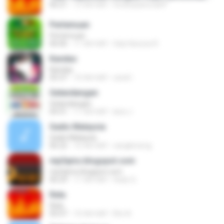
06:21
12 साल पहले
ferdicasanova69
Pertemuan
Pertemuan
06:06
11 साल पहले
Galy Kanzza R.
Kandas
Kandas
05:37
10 साल पहले
randi I.
Gelandangan
Gelandangan
04:31
11 साल पहले
lana J.
Gadis Malaysia
Gadis Malaysia
06:22
16 साल पहले
cangkirseng
mp3qms.blogspot.com
mp3qms.blogspot.com
06:29
11 साल पहले
Hady Q.
Rela
Rela
05:07
10 साल पहले
Rini A.