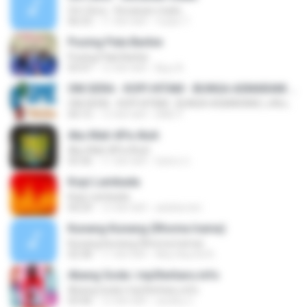
Om Sera - Secawan madu
06:53
11 साल पहले
Yulian T.
Pusing Pala Barbie
Pusing Pala Barbie
03:47
12 साल पहले
Ajuy A.
OM.SERA - KOPI HITAM - BUNGA ASMARANI ( official Music and Video by Danang Multimedia Entertaiment )
OM.SERA - KOPI HITAM - BUNGA ASMARANI ( official Music and Video by Danang Multimedia Entertaiment )
04:15
13 साल पहले
DME P.
Aku Mah APa Atuh
Aku Mah APa Atuh
03:36
11 साल पहले
Satrio U.
Kopi Lambada
Kopi Lambada
04:29
12 साल पहले
adeklentet
Kunang Kunang (Rhoma Irama)
Kunang Kunang (Rhoma Irama)
02:58
11 साल पहले
Alby Naufal A.
Abang Goda | mp3terbaru.info
Abang Goda | mp3terbaru.info
03:46
12 साल पहले
randhy C.