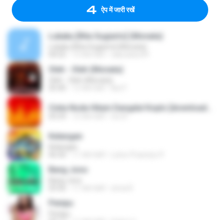
ऐप में जारी रखें
Lukaku [Rita Sugiarto] (Monata)
Lukaku [Rita Sugiarto] (Monata)
04:55
13 साल पहले
sakudoku99
Oleh - Oleh (Monata)
Oleh - Oleh (Monata)
05:40
12 साल पहले
Nọt F.
Cinta Noda Hitam Dangdut Koplo [downloadmp3.terbaru.in] Anjar Agustin Monata.mp3
05:59
12 साल पहले
tris N.
Kelangan
Kelangan
06:36
11 साल पहले
Luhur Prasetyo P.
Bang Jono
Bang Jono
03:56
11 साल पहले
nirna R.
Penipu
Penipu