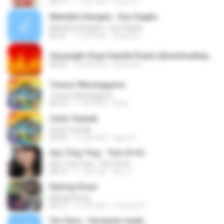
03:17
11 साल पहले
Satrio U.
Mendem Kangen - Eny Sagita
Mendem Kangen - Eny Sagita
05:41
12 साल पहले
Apastoe
Secangkir Kopi Dandut Koplo [downloadmp3.terbaru.in] - Sodiq - Monata.mp3
05:05
14 साल पहले
devin.brs
Tresno Waranggono
Tresno Waranggono
05:13
11 साल पहले
ali M.
Cinta Terbaik
Cinta Terbaik
04:04
13 साल पहले
aguz A.
Ayu Ting Ting - Tum Hi Ho
Ayu Ting Ting - Tum Hi Ho
04:19
11 साल पहले
Aris C.
Kalung Emas
Kalung Emas
04:12
10 साल पहले
Vinouzie E.
Om Sera - Secawan madu