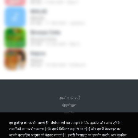
05:32
5 साल पहले
Ade F.
IKHLAS
IKHLAS
07:34
11 साल पहले
candra I.
Birunya Cinta
Birunya Cinta
07:59
10 साल पहले
Riki C.
Kejora
Kejora
05:23
10 साल पहले
Erlitha S.
उपयोग की शर्तें
गोपनीयता
समर्थन
मेरी व्यक्तिगत जानकारी न बेचें
हम कुकीज़ का उपयोग करते हैं।
4shared यह समझने के लिए कुकीज़ और अन्य ट्रैकिंग
मेरी व्यक्तिगत जानकारी साझा न करें
तकनीकों का उपयोग करता है कि हमारे विज़िटर कहां से आ रहे हैं और हमारी वेबसाइट पर
आपके ब्राउज़िंग अनुभव को बेहतर बनाता है। हमारी वेबसाइट का उपयोग करके, आप कुकीज़