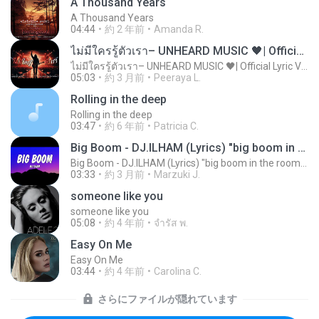
A Thousand Years
A Thousand Years
04:44
約 2 年前
Amanda R.
ไม่มีใครรู้ตัวเรา– UNHEARD MUSIC 🖤| Official Lyric Video | เพลงสู้ชีวิต
ไม่มีใครรู้ตัวเรา– UNHEARD MUSIC 🖤| Official Lyric Video | เพลงสู้ชีวิต
05:03
約 3 月前
Peeraya L.
Rolling in the deep
Rolling in the deep
03:47
約 6 年前
Patricia C.
Big Boom - DJ.ILHAM (Lyrics) "big boom in the room i go kaboom"
Big Boom - DJ.ILHAM (Lyrics) "big boom in the room i go kaboom"
03:33
約 3 月前
Marzuki J.
someone like you
someone like you
05:08
約 4 年前
จํารัส พ.
Easy On Me
Easy On Me
03:44
約 4 年前
Carolina C.
さらにファイルが隠れています