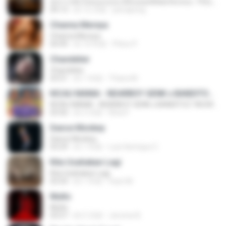
ทุกการเติบโตของเธอจะมีฉันคอยซัพพอร์ตเสมอ - FULL , [เนื้อเพลง]
04:13
約 12 月前
jeerapong
Channa Mereya
Channa Mereya
04:49
約 10 年前
Phino P.
Chandelier
Chandelier
03:51
約 1 年前
Thiara M.
KICAU MANIA - NDARBOY GENK x BANDITOZ YAOW 86 (OFFICIAL LYRIC VIDEO) GAS POL NDANGAK
KICAU MANIA - NDARBOY GENK x BANDITOZ YAOW 86 (OFFICIAL LYRIC VIDEO) GAS POL NDANGAK
03:50
約 3 月前
Rina P.
Dance Monkey
Dance Monkey
03:29
約 1 年前
Luis Henrique C.
Kita Usahakan Lagi
Kita Usahakan Lagi
03:54
約 1 年前
Fazri M.
Multo
Multo
03:57
約 5 月前
Jerome B.