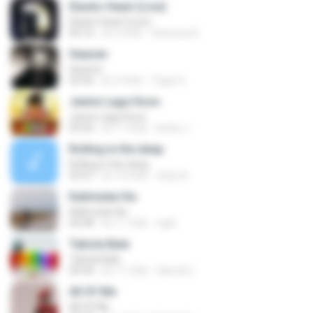
Elastic Heart (Live)
Elastic Heart (Live)
04:16
約 3 年前
Vanessa A.
Heaven
Heaven
03:56
約 3 年前
Tiago S.
Jeene Laga Hoon
Jeene Laga Hoon
03:56
約 11 年前
bindu J.
Rolling in the deep
Rolling in the deep
03:47
約 10 年前
희종 화.
Kalimutan Ka
Kalimutan Ka
04:48
約 11 月前
raph
Tabola Bale
Tabola Bale
04:44
約 11 月前
Hamdi U.
All Of Me
All Of Me