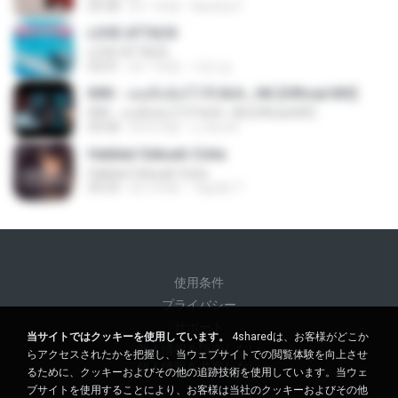
04:38
約 1 年前
Nutcha P.
LOVE ATTACK
LOVE ATTACK
03:01
約 1 年前
지빈 임.
KRK - เธอทิ้งฉันไว้ Ft.N/A , HK [Official MV]
KRK - เธอทิ้งฉันไว้ Ft.N/A , HK [Official MV]
04:58
約 8 月前
นวมินทร์
Hakikat Sebuah Cinta
Hakikat Sebuah Cinta
04:24
約 3 年前
Tajudin T.
使用条件
プライバシー
サポート
当サイトではクッキーを使用しています。
4sharedは、お客様がどこか
個人情報を販売しない
らアクセスされたかを把握し、当ウェブサイトでの閲覧体験を向上させ
個人情報を共有しない
るために、クッキーおよびその他の追跡技術を使用しています。当ウェ
ブサイトを使用することにより、お客様は当社のクッキーおよびその他