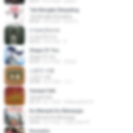
03:51
約 2 年前
สัมพัน์ เ.
Tak Mungkin Berpaling
Tak Mungkin Berpaling
04:54
約 8 年前
Bimo G.
สายลมเจ็บปวด
สายลมเจ็บปวด
04:23
約 8 月前
D
Shape Of You
Shape Of You
02:53
約 9 年前
류효정
소문의 낙원
소문의 낙원
03:38
約 3 月前
가나.
Sampai Hati
Sampai Hati
05:14
約 1 年前
Shikenashraf A.
Ku Menanti Ku Menangis
Ku Menanti Ku Menangis
04:06
約 4 年前
Zulkernaim N.
Romantis