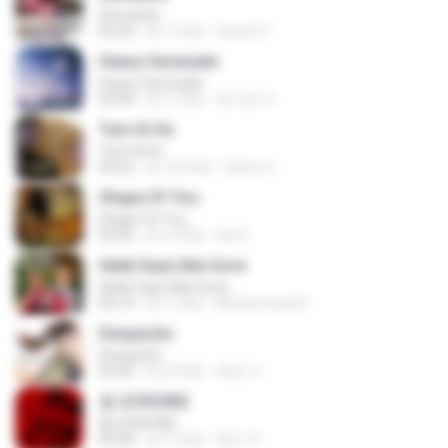
Romantis
05:20
約 7 月前
Suriati Z.
Heavy Serenade
Heavy Serenade
03:00
約 3 月前
문지영 여.
Tum Hi Ho
Tum Hi Ho
04:22
約 10 年前
Satrio U.
Shape Of You
Shape Of You
03:56
約 4 年前
Icel S.
Adek Saye Abe Sore
Adek Saye Abe Sore
04:10
約 3 月前
Muhammad A.
Despacito
Despacito
02:42
約 8 年前
희영 이.
춤 (CHOOM)
춤 (CHOOM)
02:58
約 3 月前
혜진 주.