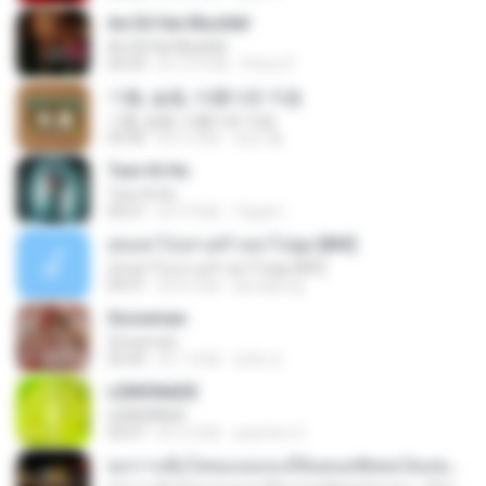
Ae Dil Hai Mushkil
Ae Dil Hai Mushkil
04:29
約 10 年前
Phino P.
기쁨, 슬픔, 아름다운 마음
기쁨, 슬픔, 아름다운 마음
04:36
約 4 月前
정은 홍.
Tum Hi Ho
Tum Hi Ho
04:21
約 9 年前
Teguh I.
สุขอย่าไปเล่าเศร้าอย่าไปพูด [MV]
สุขอย่าไปเล่าเศร้าอย่าไปพูด [MV]
04:31
約 8 月前
jeerapong
Snowman
Snowman
02:45
約 1 年前
은혜 조.
LEMONADE
LEMONADE
03:07
約 2 月前
yasmim O.
ทุกการเติบโตของเธอจะมีฉันคอยซัพพอร์ตเสมอ - FULL , [เนื้อเพลง]