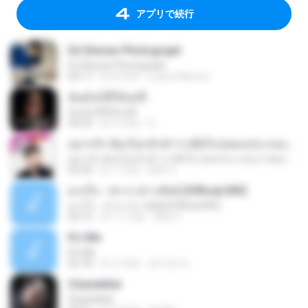
アプリで続行
Ed Sheran Photograph
Ed Sheran Photograph
04:17
約 8 年前
Luana Martins
ฉันมันก็ดีได้แค่นี้
ฉันมันก็ดีได้แค่นี้
04:32
約 9 月前
D
อยากรัก ต้องไม่กลัวคำว่าเสียใจ (เพลงประกอบภาพยนตร์ รัก 7 ปี ดี 7 หน)
อยากรัก ต้องไม่กลัวคำว่าเสียใจ (เพลงประกอบภาพยนตร์ รัก 7 ปี ดี 7 หน)
03:30
約 7 月前
Mith 9.
ดวงใจ - ปราง ปรางทิพย์ [Official MV]
ดวงใจ - ปราง ปรางทิพย์ [Official MV]
04:16
約 11 月前
Mith 9.
It′s Me
It′s Me
02:18
約 3 月前
문지영 여.
Chandelier
Chandelier