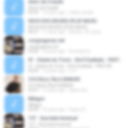
Autor da Criação
Autor da Criação
05:35
14 years ago
crisley_kevilin
DEUS DOS DEUSES (PLAY BACK)
DEUS DOS DEUSES (PLAY BACK)
04:27
11 years ago
adriane_de_jesus
congregacao.net
congregacao.net
03:02
16 years ago
Fernando A.
01 - Diante do Trono - Ele É Exaltado - PASTOR
01 - Diante do Trono - Ele É Exaltado - PASTOR
02:09
12 years ago
Lú P.
210-FALA, FALA SENHOR
210-FALA, FALA SENHOR
02:47
12 years ago
cilasrocha
Milagre
Milagre
04:20
16 years ago
Vagner B.
157 - Que bela herança!
157 - Que bela herança!