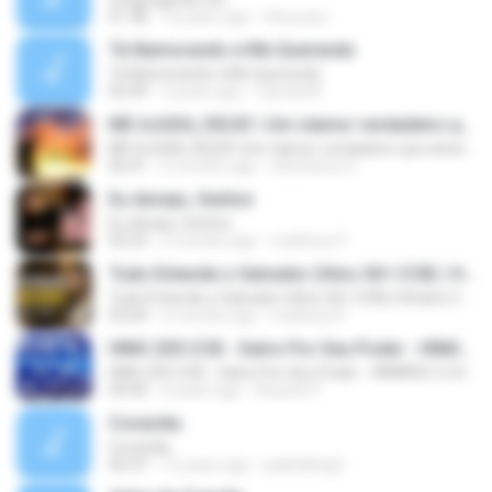
01:38
16 years ago
thius.peu
Tá Namorando e Me Querendo
Tá Namorando e Me Querendo
02:49
3 years ago
Camila M.
ME AJUDA, DEUS! | Um clamor verdadeiro que atravessa o céu - INÉDITA - Gospel, Adoração, Louvor,
ME AJUDA, DEUS! | Um clamor verdadeiro que atravessa o céu - INÉDITA - Gospel, Adoração, Louvor,
06:41
2 months ago
sthefanny G.
Eu desejo, Senhor
Eu desejo, Senhor
03:23
2 months ago
matheus P.
Tudo Entende o Salvador (Hino 361 CCB) | Hinário 5 | Congregação Cristã no Brasil
Tudo Entende o Salvador (Hino 361 CCB) | Hinário 5 | Congregação Cristã no Brasil
03:04
2 months ago
matheus P.
HINO 205 CCB - Salvo Por Seu Poder - HINÁRIO 5 COM LETRAS
HINO 205 CCB - Salvo Por Seu Poder - HINÁRIO 5 COM LETRAS
04:00
4 years ago
Ricardo P.
Covardia
Covardia
05:47
12 years ago
pablokling3