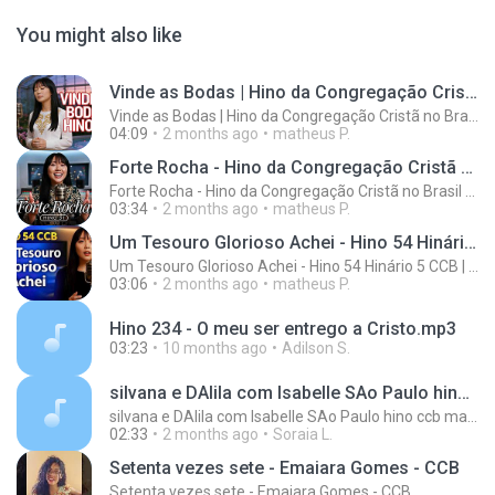
You might also like
Vinde as Bodas | Hino da Congregação Cristã no Brasil (CCB) | Hinário 5 Hino 83
Vinde as Bodas | Hino da Congregação Cristã no Brasil (CCB) | Hinário 5 Hino 83
04:09
2 months ago
matheus P.
Forte Rocha - Hino da Congregação Cristã no Brasil (Hinário 5, Hino 31) | Louvor CCB
Forte Rocha - Hino da Congregação Cristã no Brasil (Hinário 5, Hino 31) | Louvor CCB
03:34
2 months ago
matheus P.
Um Tesouro Glorioso Achei - Hino 54 Hinário 5 CCB | Congregação Cristã no Brasil
Um Tesouro Glorioso Achei - Hino 54 Hinário 5 CCB | Congregação Cristã no Brasil
03:06
2 months ago
matheus P.
Hino 234 - O meu ser entrego a Cristo.mp3
03:23
10 months ago
Adilson S.
silvana e DAlila com Isabelle SAo Paulo hino ccb mais grato a ti.mp3
silvana e DAlila com Isabelle SAo Paulo hino ccb mais grato a ti.mp3
02:33
2 months ago
Soraia L.
Setenta vezes sete - Emaiara Gomes - CCB
Setenta vezes sete - Emaiara Gomes - CCB