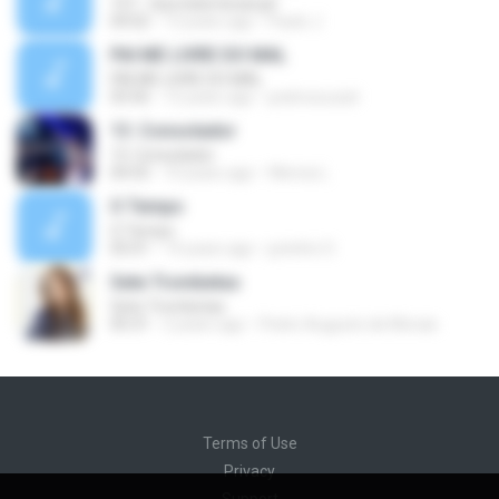
157 - Que bela herança!
04:02
13 years ago
Paulo J.
PAI ME LIVRE DO MAL
PAI ME LIVRE DO MAL
03:56
12 years ago
pedrosouzat
13. Consolador
13. Consolador
04:55
10 years ago
Werica L.
O Tempo
O Tempo
05:01
14 years ago
juninho O.
Sete Trombetas
Sete Trombetas
05:31
2 years ago
Pedro Augusto de Morais
Terms of Use
Privacy