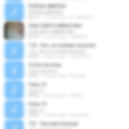
PORTAS ABERTAS
PORTAS ABERTAS
04:17
11 years ago
rcr_anderson
GUIA CRISTO MINHA NAU
GUIA CRISTO MINHA NAU
01:53
11 years ago
a.alexleite
174 - Vós, na verdade chorareis
174 - Vós, na verdade chorareis
03:20
16 years ago
Fernando A.
O Dom de Amar
O Dom de Amar
03:51
10 years ago
Priscila N.
Faixa 19
Faixa 19
04:26
12 years ago
danilo S.
Faixa 19
Faixa 19
04:26
12 years ago
ilionnardo L.
157 - Que bela herança!