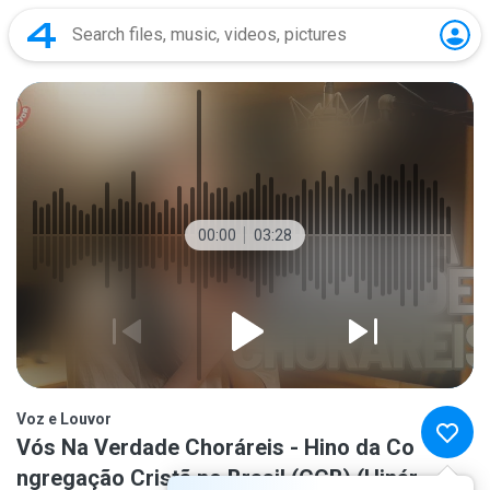
00:00
03:28
Voz e Louvor
Vós Na Verdade Choráreis - Hino da Co
ngregação Cristã no Brasil (CCB) (Hinár