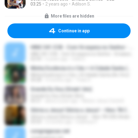
03:25
2 years ago
Adilson S.
More files are hidden
Continue in app
HINO 341 CCB - Com fé espera no Senhor - Emaiara Gomes
HINO 341 CCB - Com fé espera no Senhor - Emaiara Gomes
02:59
6 years ago
Celia S.
Minha Essência é o Céu + A Cidade Santa (Ao Vivo)
Minha Essência é o Céu + A Cidade Santa (Ao Vivo)
04:28
3 months ago
Thais S.
Grande Eu Sou (Great I Am)
Grande Eu Sou (Great I Am)
05:21
about a year ago
Nelson Jesus Costa B.
Glória a Jesus! Glória a Jesus! – Hino 78 CCB | Hinário 5 | Congregação Cristã no Brasil (CCB)
Glória a Jesus! Glória a Jesus! – Hino 78 CCB | Hinário 5 | Congregação Cristã no Brasil (CCB)
03:54
2 months ago
matheus P.
congregacao.net
congregacao.net