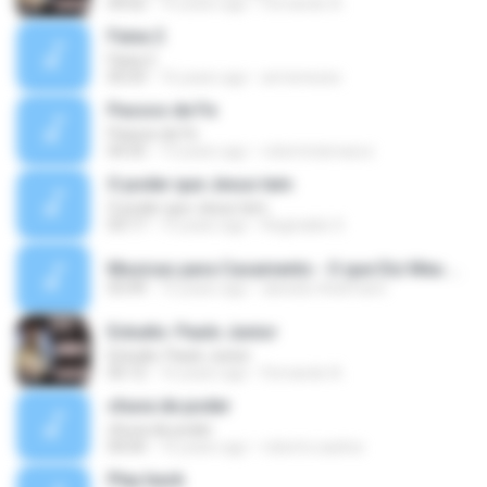
04:02
16 years ago
Fernando A.
Faixa 2
Faixa 2
05:03
16 years ago
armenezes
Passos de Fe
Passos de Fe
04:35
13 years ago
robertotamasco
O poder que Jesus tem
O poder que Jesus tem
03:17
15 years ago
Reginaldo S.
Musicas para Casamento - O que Diz Meu Coracao - Fernanda Brum.mp3
03:49
15 years ago
daniela-thielmann
Estudio: Paulo Junior
Estudio: Paulo Junior
05:12
16 years ago
Fernando A.
chuva de poder
chuva de poder
04:04
16 years ago
roberto.sasilva
Play back