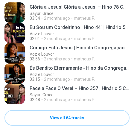
Glória a Jesus! Glória a Jesus! – Hino 78 CCB | Hinário 5 | Congregação Cristã no Brasil (CCB)
Sayuri Grace
03:54
2 months ago
matheus P.
Eu Sou um Cordeirinho | Hino 441| Hinário 5 – Congregação Cristã no Brasil (CCB)
Voz e Louvor
02:01
2 months ago
matheus P.
Comigo Está Jesus | Hino da Congregação Cristã no Brasil (CCB) Hinário 5 Hino 457 | Louvor e Fé
Voz e Louvor
03:56
2 months ago
matheus P.
És Bendito Eternamente - Hino da Congregação Cristã no Brasil (CCB) | Hinário 5 Hino 407
Voz e Louvor
03:15
2 months ago
matheus P.
Face a Face O Verei – Hino 357 | Hinário 5 CCB | Congregação Cristã no Brasil
Sayuri Grace
02:48
2 months ago
matheus P.
View all 64 tracks