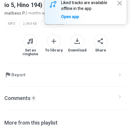
Liked tracks are available
io 5, Hino 194)
offline in the app
matheus P.
2 months ago
more...
Open app
MP3
2,494 KB
voz e louvor
Set as
To library
Download
Share
ringtone
Report
Comments
0
More from this playlist