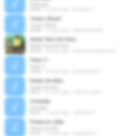
Play back
05:43
13 years ago
Amanda S.
Toma o Brasil
Toma o Brasil
04:08
15 years ago
anjinhaproibida
Ainda Tens Um Deus
Ainda Tens Um Deus
04:52
18 years ago
andersonvanderoscki1
Faixa 11
Faixa 11
10:04
13 years ago
gessicasilva17
tempo de deus
tempo de deus
04:21
16 years ago
roberto.sasilva
Covardia
Covardia
05:47
11 years ago
Jackeline P.
Poeira no chão
Poeira no chão
03:10
15 years ago
Reginaldo S.