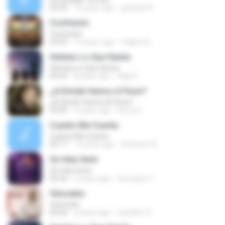
03:34
10 years ago
gerardo N.
Confesión
Confesión
03:52
10 years ago
Yajaira A.
Sientes Lo Que Siento
Sientes Lo Que Siento
03:24
8 years ago
Olga H.
¿A Dónde Vamos A Parar?
¿A Dónde Vamos A Parar?
03:49
5 years ago
Enma S.
Cuanto Me Cuesta
Cuanto Me Cuesta
02:17
13 years ago
Gretchen A.
Se Veía Venir
Se Veía Venir
02:33
3 years ago
Gonzalez Y.
Vencedor
Vencedor
03:02
9 years ago
nanditho V.