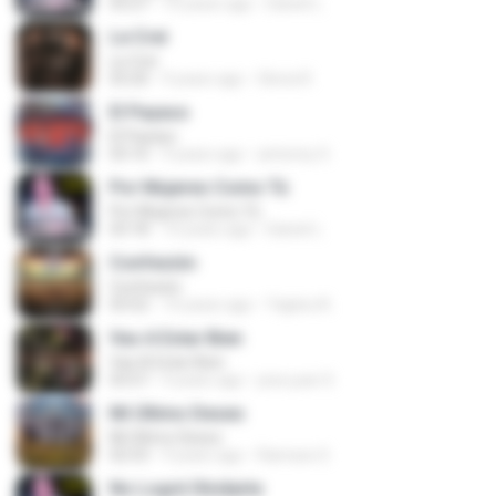
03:27
10 years ago
Daniel L.
Le Creí
Le Creí
03:20
9 years ago
Gloria R.
El Payaso
El Payaso
03:16
9 years ago
antonny S.
Por Mujeres Como Tú
Por Mujeres Como Tú
03:18
10 years ago
Daniel L.
Confesión
Confesión
03:52
10 years ago
Yajaira A.
Vas A Estar Bien
Vas A Estar Bien
03:57
9 years ago
jose juan S.
Mi Último Deseo
Mi Último Deseo
02:53
9 years ago
Ramses S.
No Logré Olvidarte