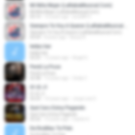
Mi Niña Mujer (LaRabiaMusical.Com)
Mi Niña Mujer (LaRabiaMusical.Com)
03:14
10 years ago
arce8813
Siempre Te Voy A Querer (LaRabiaMusical.Com)
Siempre Te Voy A Querer (LaRabiaMusical.Com)
03:54
8 years ago
Bessy N.
leidys bar
leidys bar
02:23
12 years ago
Angel G.
Perdi La Pose
Perdi La Pose
02:38
10 years ago
Cindy C.
01-El J1
01-El J1
02:23
10 years ago
Jorge Luis S.
Qué Caro Estoy Pagando
Qué Caro Estoy Pagando
03:32
10 years ago
martin H.
De Rodillas Te Pido
De Rodillas Te Pido