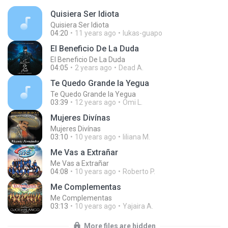
Quisiera Ser Idiota
Quisiera Ser Idiota
04:20
11 years ago
lukas-guapo
El Beneficio De La Duda
El Beneficio De La Duda
04:05
2 years ago
Dead A.
Te Quedo Grande la Yegua
Te Quedo Grande la Yegua
03:39
12 years ago
Omi L.
Mujeres Divínas
Mujeres Divínas
03:10
10 years ago
liliana M.
Me Vas a Extrañar
Me Vas a Extrañar
04:08
10 years ago
Roberto P.
Me Complementas
Me Complementas
03:13
10 years ago
Yajaira A.
More files are hidden