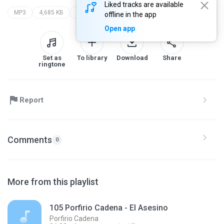
Liked tracks are available
MP3
4,685 KB
Mexicana
porfirio cadena
el asesino
offline in the app
Open app
Set as
To library
Download
Share
ringtone
Report
Comments
0
More from this playlist
105 Porfirio Cadena - El Asesino
Porfirio Cadena