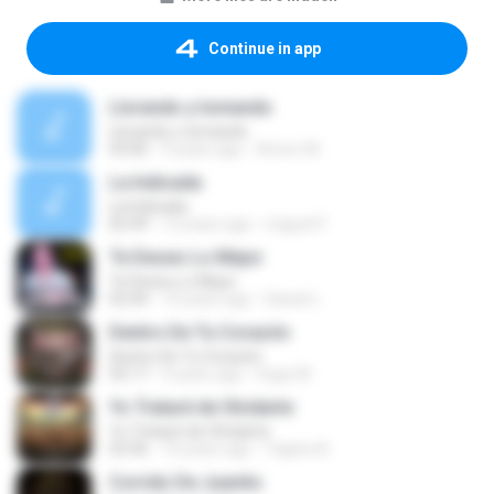
Continue in app
Llorando y tomando
Llorando y tomando
03:00
9 years ago
Arturo M.
La Indicada
La Indicada
02:49
12 years ago
miguel P.
Te Deseo Lo Mejor
Te Deseo Lo Mejor
02:44
10 years ago
Daniel L.
Dentro De Tu Corazón
Dentro De Tu Corazón
03:17
9 years ago
Hugo M.
Yo Trataré de Olvidarte
Yo Trataré de Olvidarte
03:36
10 years ago
Yajaira A.
Corrido De Juanito