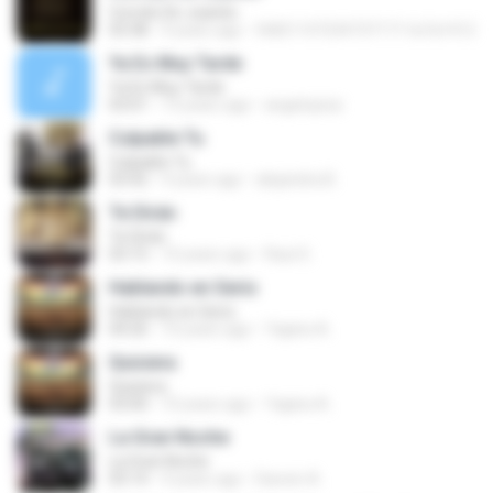
Corrido De Juanito
03:38
9 years ago
fb821107234737171.fa7a1412
Ya Es Muy Tarde
Ya Es Muy Tarde
03:01
13 years ago
angelopiza
Culpable Tu
Culpable Tu
03:42
9 years ago
alejandra B.
Te Dirán
Te Dirán
03:15
10 years ago
Raul G.
Hablando en Serio
Hablando en Serio
04:26
10 years ago
Yajaira A.
Quisiera
Quisiera
03:00
10 years ago
Yajaira A.
La Gran Noche
La Gran Noche
03:14
9 years ago
Darwin A.