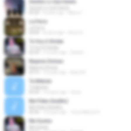
Sientes Lo Que Siento
Sientes Lo Que Siento
03:24
8 years ago
Maria V.
La Perra
La Perra
04:00
8 years ago
Elmer A.
Te Voy A Olvidar
Te Voy A Olvidar
02:59
10 years ago
Daniel L.
Mujeres Divínas
Mujeres Divínas
03:10
10 years ago
liliana M.
Te Metiste
Te Metiste
03:29
10 years ago
Oscar .
Me Piden (Inedito)
Me Piden (Inedito)
05:06
10 years ago
Jesus Manuel S.
Me Gustas
Me Gustas