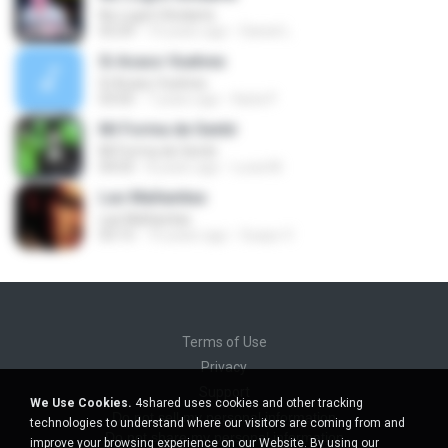
No Logré Olvidarte
03:29
10 years ago
Daniel L.
Si Acaso Vuelves
Si Acaso Vuelves
03:05
7 years ago
Karla P.
Mi Forma de Sentir
Mi Forma de Sentir
04:03
8 years ago
Lucia M.
Las Mañanitas
Las Mañanitas
03:15
10 years ago
Guayo V.
Terms of Use
Privacy
Support
We Use Cookies.
4shared uses cookies and other tracking
Do not sell my personal information
technologies to understand where our visitors are coming from and
Do not share my personal information
improve your browsing experience on our Website. By using our