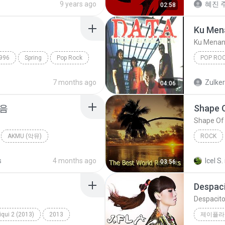
9 years ago
혜진 주
02:58
Ku Men
Ku Menan
996
Spring
Pop Rock
POP RO
Ku Mena
7 months ago
Zulke
04:06
마음
Shape 
Shape Of
AKMU (악뮤)
ROCK
allad
Fame On 
s
4 months ago
Icel S.
03:56
Despac
Despacit
qui 2 (2013)
2013
제이플라