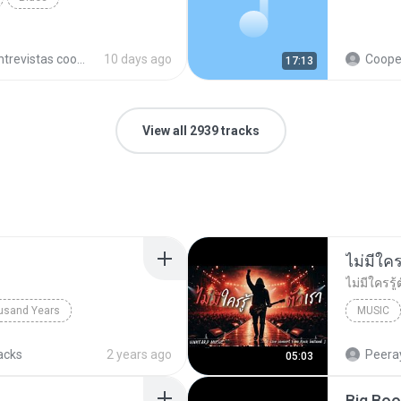
trevistas cooperativistas
10 days ago
Cooperativ
17:13
View all 2939 tracks
usand Years
MUSIC
d Years
Pop; Soundtrack
UNHEARD
acks
2 years ago
Peeray
05:03