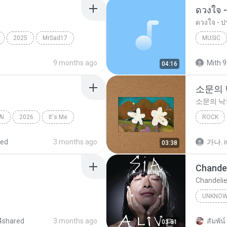
ดวงใจ -
ดวงใจ - ปร
2025
MrSad17
MUSIC
Music
9 months ago
Mith 9
04:16
소문의
소문의 낙
AI
2026
It′s Me
ROCK
AKMU (
red
3 months ago
가나.
i
03:38
Chandel
Chandelie
UNKNO
Sia
4shared
3 months ago
สัมพัน์ 
03:51