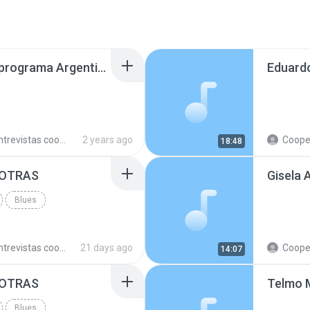
Pablo Masciángelo en programa Argentinos en el Mundo, en Radio Argentina 240426.mp3
trevistas cooperativistas
2 years ago
Cooperativ
18:48
Y OTRAS
Blues
trevistas cooperativistas
21 days ago
Cooperativ
14:07
Y OTRAS
Blues