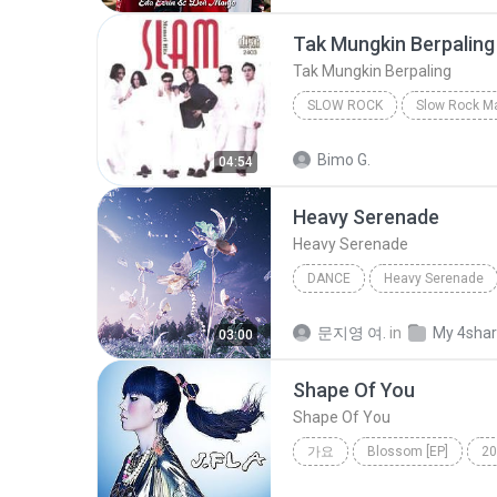
Tak Mungkin Berpaling
Tak Mungkin Berpaling
SLOW ROCK
Slow Rock
Tak Mungkin Be
Bimo G.
04:54
Heavy Serenade
Heavy Serenade
DANCE
Heavy Serenade
NMIXX
Dance
문지영 여.
in
My 4sha
03:00
Shape Of You
Shape Of You
가요
Blossom [EP]
20
Shape Of You