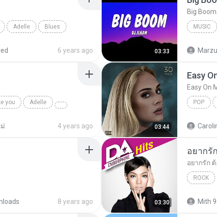
Adelle
Blues
MUSIC
Music
red
6 years ago
Marzuk
03:33
Easy O
Easy On 
ke you
Adelle
POP
ม่
4 years ago
Caroli
03:44
ROCK
nloads
8 years ago
Mith 9
03:30