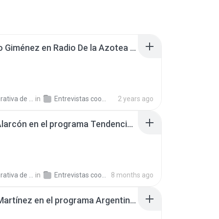
Eduardo Giménez en Radio De la Azotea 240129.mp3
a de Trabajo C.
in
Entrevistas cooperativistas
2 years ago
Gisela Alarcón en el programa Tendencias, en Radio Argentina 251107.mp3
a de Trabajo C.
in
Entrevistas cooperativistas
8 months ago
Telmo Martínez en el programa Argentinos en el Mundo, en Radio Argentina 250409.mp3