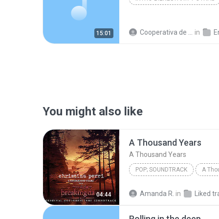
Cooperativa de Trabajo C.
in
En
15:01
You might also like
A Thousand Years
A Thousand Years
POP; SOUNDTRACK
A Tho
Christina Perri
A Thousan
Amanda R.
in
Liked tr
04:44
Rolling in the deep