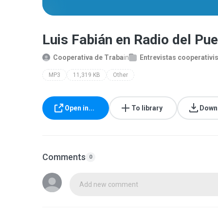
Luis Fabián en Radio del P
Cooperativa de Traba
in
Entrevistas cooperativi
MP3
11,319 KB
Other
Open in...
To library
Down
Comments
0
Add new comment