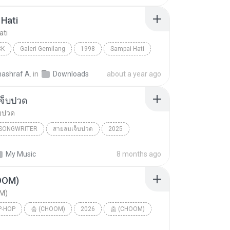
Hati
ati
CK
Galeri Gemilang
1998
Sampai Hati
Pop Rock
nashraf A.
in
Downloads
about a year ago
จ็บปวด
บปวด
/SONGWRITER
สายลมเจ็บปวด
2025
ad Song
สายลมเจ็บปวด
My Music
8 months ago
/SONGWRITER
OOM)
M)
P-HOP
춤 (CHOOM)
2026
춤 (CHOOM)
p-hop
BABYMONSTER