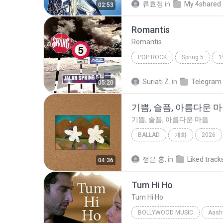
류효정
in
My 4shared
02:53
Romantis
Romantis
POP ROCK
Spring 5
1
Romantis
Suriati Z.
in
Telegram
05:20
기쁨, 슬픔, 아름다운 
기쁨, 슬픔, 아름다운 마음
BALLAD
개화
2026
기쁨, 슬픔, 아름다운 마음
B
정은 홍.
in
Liked track
04:36
Tum Hi Ho
Tum Hi Ho
BOLLYWOOD MUSIC
Aashi