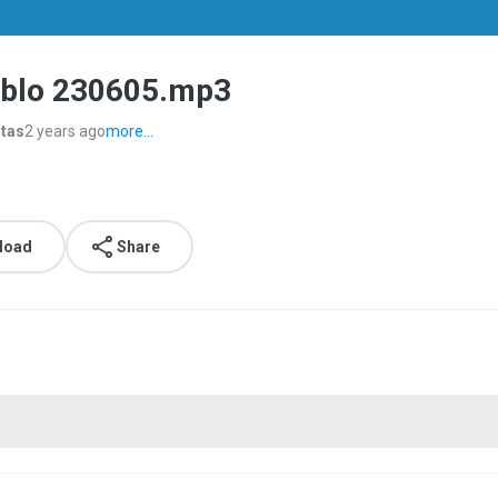
ueblo 230605.mp3
stas
2 years ago
more...
load
Share