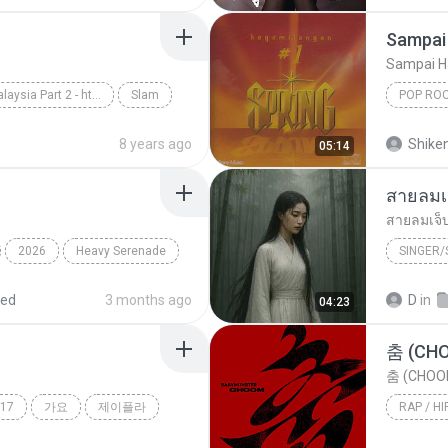
Sampai 
Sampai H
Slow Rock Malaysia Part 2 - http://idws.in/310179
Slam
POP RO
rpaling
Spring
8 years ago
Shike
05:14
สายลมเ
สายลมเจ็
2026
Heavy Serenade
SINGER
Hmong S
red
3 months ago
D
in
04:23
SINGER
춤 (CH
춤 (CHOO
17
가요
제이플라
RAP / HI
Rap / Hi