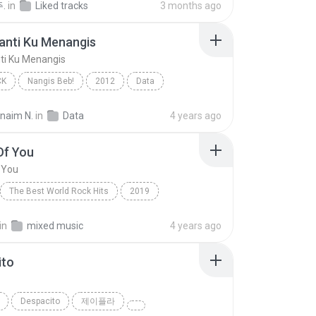
.
in
Liked tracks
3 months ago
anti Ku Menangis
ti Ku Menangis
CK
Nangis Beb!
2012
Data
nti Ku Menangis
Pop Rock
rnaim N.
in
Data
4 years ago
Of You
 You
The Best World Rock Hits
2019
Fire
Rock
Shape Of You
in
mixed music
4 years ago
ito
o
Despacito
제이플라