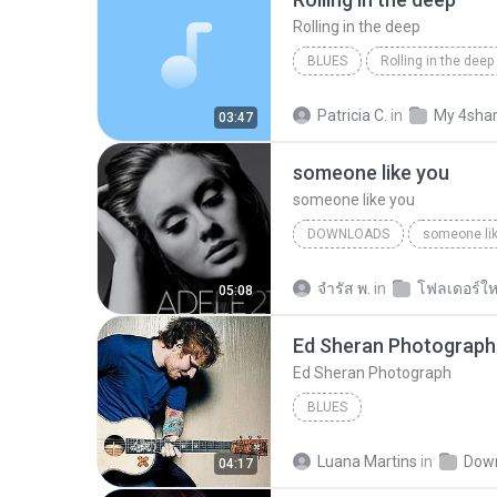
Rolling in the deep
BLUES
Rolling in the deep
Rolling in the deep
Patricia C.
in
My 4sha
03:47
someone like you
someone like you
DOWNLOADS
someone li
จํารัส พ.
in
โฟลเดอร์ให
05:08
Ed Sheran Photograph
Ed Sheran Photograph
BLUES
Luana Martins
in
Dow
04:17