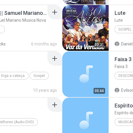
Deus Está Escrevendo || Samuel Mariano Musica Nova
Lute
uel Mariano Musica Nova
Lute
GOSPEL
a Nova
Voz Da 
acks
6 months ago
03:31
Faixa 3
Faixa 3
Erga a cabeça
Gospel
DESCON
Faixa 3
10 years ago
Evilso
05:44
Espírit
Espírito 
elhores (Audio DVD)
MUSICAS
Sertanejo Gospel
Lauriete