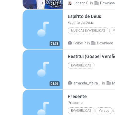
Jobson G.
in
Downloa
04:19
Gerson Rufino
Espírito de Deus
Espírito de Deus
MUSICAS EVANGELICAS
M
Lauriete
Musicas Evangel
Felipe P.
in
Download
03:38
EVANGÉLICAS
amanda_vieira_correa
in
M
04:06
Presente
Presente
EVANGÉLICAS
Versos