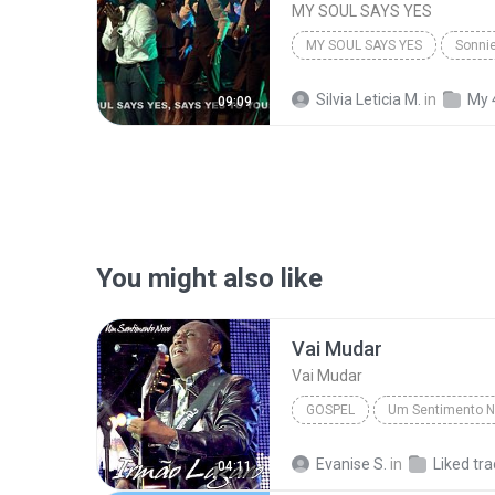
MY SOUL SAYS YES
MY SOUL SAYS YES
Silvia Leticia M.
in
My 
09:09
You might also like
Vai Mudar
Vai Mudar
GOSPEL
Um Sentimento 
Gospel
Vai Mudar
Evanise S.
in
Liked tr
04:11