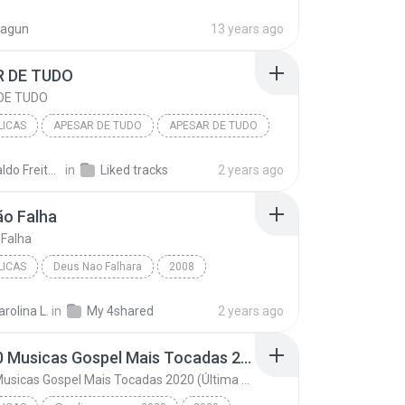
 tá falado
Canção e louvor
evangelicas
tagun
13 years ago
 DE TUDO
DE TUDO
LICAS
APESAR DE TUDO
APESAR DE TUDO
 ANTONIO
EVANGÉLICAS
Regivaldo Freitas Sousa
in
Liked tracks
2 years ago
ão Falha
 Falha
LICAS
Deus Nao Falhara
2008
er
Deus Não Falha
EVANGELICAS
rolina L.
in
My 4shared
2 years ago
Top 100 Musicas Gospel Mais Tocadas 2020 (Última atualização 2020) - Louvores e Adoração 2020
Top 100 Musicas Gospel Mais Tocadas 2020 (Última atualização 2020) - Louvores e Adoração 2020