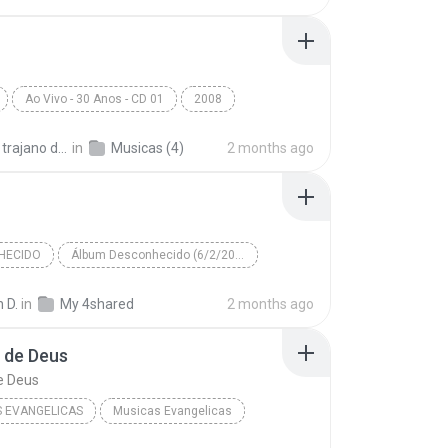
Ao Vivo - 30 Anos - CD 01
2008
Verdade
Gospel
Lute
Daniel trajano da Silvana D.
in
Musicas (4)
2 months ago
HECIDO
Álbum Desconhecido (6/2/2007 18:39:44)
Desconhecido
Artista Desconhecido
n D.
in
My 4shared
2 months ago
o de Deus
de Deus
 EVANGELICAS
Musicas Evangelicas
Musicas Evangelicas
Espírito de Deus