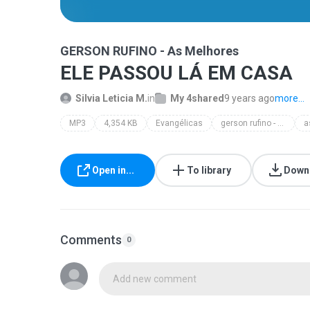
GERSON RUFINO - As Melhores
ELE PASSOU LÁ EM CASA
Silvia Leticia M.
in
My 4shared
9 years ago
more...
MP3
4,354 KB
Evangélicas
gerson rufino - as melhores
Open in...
To library
Down
Comments
0
Add new comment