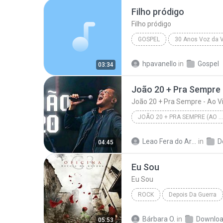
Filho pródigo
Filho pródigo
GOSPEL
30 Anos Voz da 
VOZ DA VERDADE
Gospel
hpavanello
in
Gospel
03:34
João 20 + Pra Sempre 
João 20 + Pra Sempre - Ao V
JOÃO 20 + PRA SEMPRE (AO VIVO)
João 20 + Pra Sempre - Ao Viv
Leao Fera do Artesanato
in
D
04:45
Eu Sou
Eu Sou
ROCK
Depois Da Guerra
Oficina G3
Bárbara O.
in
Downlo
05:53