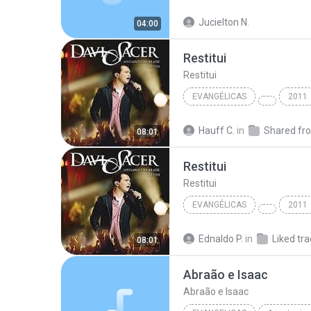
Pimentas do Reino
Prese
Jucielton N.
04:00
Restitui
Restitui
EVANGÉLICAS
2011
Evangélicas
Restitui
Hauff C.
in
08:01
Restitui
Restitui
EVANGÉLICAS
2011
Evangélicas
Restitui
Ednaldo P.
in
Liked tr
08:01
Abraão e Isaac
Abraão e Isaac