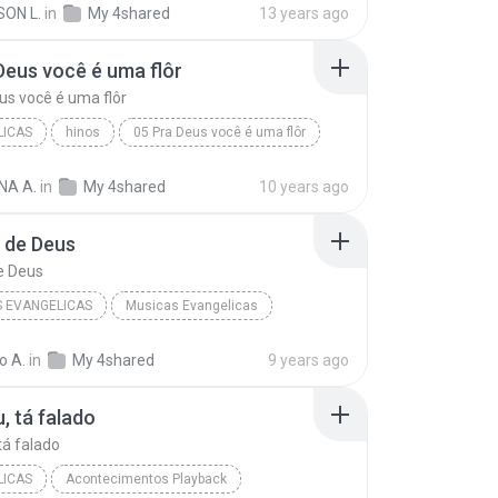
SON L.
in
My 4shared
13 years ago
Deus você é uma flôr
us você é uma flôr
LICAS
hinos
05 Pra Deus você é uma flôr
icas
seleção de musicas religiosas
NA A.
in
My 4shared
10 years ago
o de Deus
de Deus
 EVANGELICAS
Musicas Evangelicas
Musicas Evangelicas
Espírito de Deus
o A.
in
My 4shared
9 years ago
u, tá falado
tá falado
LICAS
Acontecimentos Playback