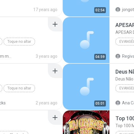
nte
Se falou,
17 years ago
jongo
02:54
APESAR
APESAR 
Toque no altar
EVANGÉ
MARCOS
Shared from motorola one action
3 years ago
04:59
Deus N
Deus Não
Toque no altar
EVANGE
Davi Sac
acks
2 years ago
Ana Ca
05:01