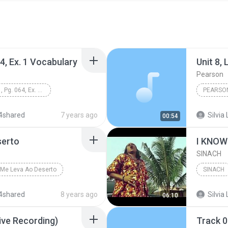
64, Ex. 1 Vocabulary
Pearson
Unit 8, Lesson 1, Pg. 064, Ex. 1 Vocabulary
PEARSO
4shared
7 years ago
Silvia 
00:54
serto
I KNOW 
SINACH
Me Leva Ao Deserto
SINACH
4shared
8 years ago
Silvia 
06:10
Live Recording)
Track 