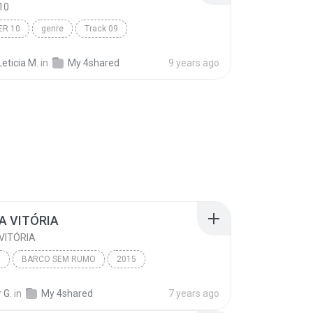
10
ER 10
genre
Track 09
Leticia M.
in
My 4shared
9 years ago
DA VITÓRIA
 VITÓRIA
O
BARCO SEM RUMO
2015
A VITÓRIA
ESTEVES JACINTO
CRISTÃO
 G.
in
My 4shared
7 years ago