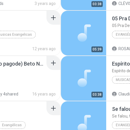
ds
3 years ago
CLÉVI
03:38
05 Pra 
05 Pra De
usicas Evangelicas
EVANGÉ
icas
Espírito de Deus
evangél
12 years ago
ROSA
05:39
Restitui (Gospel Versão pagode) Beto Nandes.mp3
Espírit
Espírito 
MUSICAS
Lauriete
y 4shared
16 years ago
Claudi
03:38
Se falo
Se falou, 
Evangélicas
EVANGE