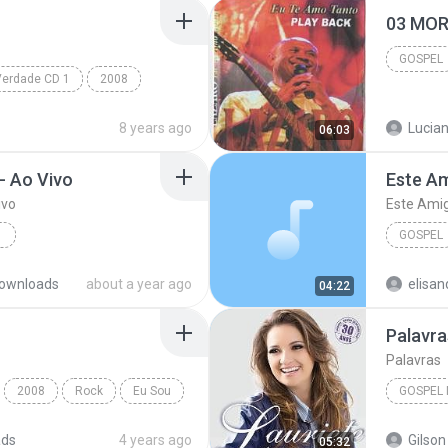
03 MOR
GOSPEL
Verdade CD 1
2008
Gospel
Filho pródigo
8 years ago
Lucian
06:03
- Ao Vivo
Este Am
ivo
Este Ami
GOSPEL
o
Josué Freitas
Este Am
ownloads
about a year ago
elisan
04:22
Palavra
Palavras
2008
Rock
Eu Sou
GOSPEL 
Palavras
ads
4 years ago
Gilson 
05:32