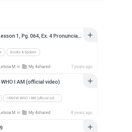
Unit 8, Lesson 1, Pg. 064, Ex. 4 Pronunciation
N
Books & Spoken
Unit 8, Lesson 1, Pg. 064, Ex. 4 Pronunciation
Leticia M.
in
My 4shared
7 years ago
WHO I AM (official video)
I KNOW WHO I AM (official video)
Leticia M.
in
My 4shared
8 years ago
09