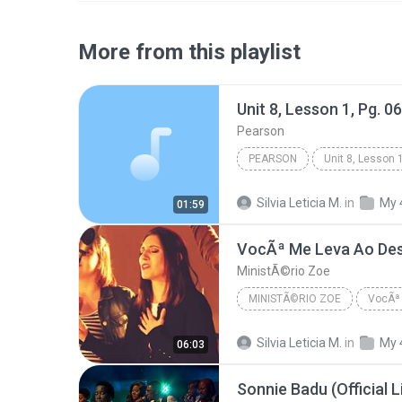
More from this playlist
Unit 8, Lesson 1, Pg. 0
Pearson
PEARSON
Books & Spoken
Silvia Leticia M.
in
My 
01:59
VocÃª Me Leva Ao De
MinistÃ©rio Zoe
MINISTÃ©RIO ZOE
VocÃª 
Silvia Leticia M.
in
My 
06:03
Sonnie Badu (Official 