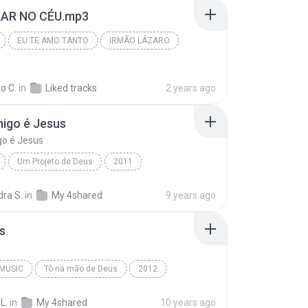
AR NO CÉU.mp3
EU TE AMO TANTO
IRMÃO LÁZARO
o C.
in
Liked tracks
2 years ago
igo é Jesus
go é Jesus
Um Projeto de Deus
2011
igo é Jesus
Martina Silva
Gospel
dra S.
in
My 4shared
9 years ago
s
MUSIC
Tô na mão de Deus
2012
Gospel Music
Lauriete
L.
in
My 4shared
10 years ago