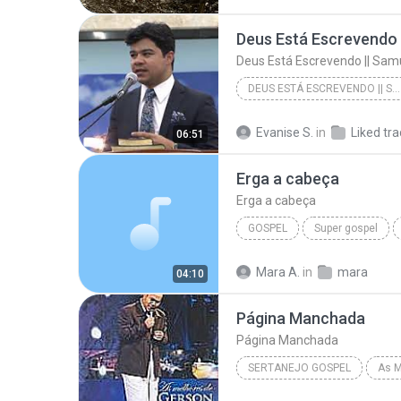
Deus Está Escrevendo || Sam
DEUS ESTÁ ESCREVENDO || SAMUEL MARIANO MUSICA NOVA
Deus Está Escrevendo || Samuel Mariano Music
Evanise S.
in
Liked tr
06:51
Erga a cabeça
Erga a cabeça
GOSPEL
Super gospel
Elias Silva
Mara A.
in
mara
04:10
Página Manchada
Página Manchada
SERTANEJO GOSPEL
As M
2007
Página Manchada