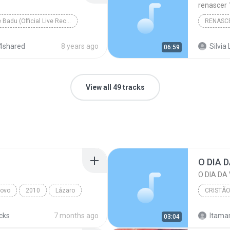
renascer 
Sonnie Badu (Official Live Recording)
RENASC
4shared
8 years ago
Silvia 
06:59
View all 49 tracks
O DIA 
O DIA DA
Novo
2010
Lázaro
CRISTÃ
O DIA D
acks
7 months ago
Itamar
03:04