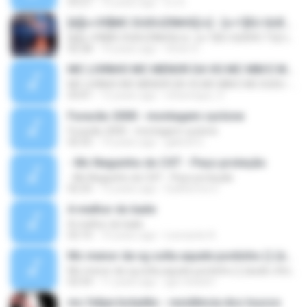
03:27
16 years ago
DJ D.
[b][c=39]MC DUDUZINHO[/c] - [c=1]EU QUERO TU[/c] (( [c=39]CD DA RADIO MANDELA DIGITAL[/c] ))[/b]
[b][c=39]MC DUDUZINHO[/c] - [c=1]EU QUERO TU[/c] (( [c=39]CD DA RADIO MANDELA DIGITAL[/c] ))[/b]
02:28
14 years ago
Victor D.
MC LIVINHO MC MENOR DA VG MC MM E MC DUDU - TREINAMENTO DAS PEPECA ( DJ CARLINHOS DA S.R )
MC LIVINHO MC MENOR DA VG MC MM E MC DUDU - TREINAMENTO DAS PEPECA ( DJ CARLINHOS DA S.R )
03:01
12 years ago
mhenrique_9
Furacão 2000 - montagem cyclone
Furacão 2000 - montagem cyclone
02:55
14 years ago
gabriel G.
- Mc Neguinho do CXT - Peço proteção
- Mc Neguinho do CXT - Peço proteção
02:25
12 years ago
Guilherme S.
A melhor do baile
A melhor do baile
02:10
10 years ago
Leonardo A.
Mc menor da vg solta aquele pontinho () (áudio oficial)
Mc menor da vg solta aquele pontinho () (áudio oficial)
02:54
11 years ago
igor-lindo61
mc felipe boladão - residência dos loucos