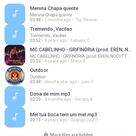
Menina Chapa quente
Menina Chapa quente
03:48
2 months ago
Top Review
Tremendo_Vacilao
Tremendo_Vacilao
03:52
9 years ago
Fabiana C.
MC CABELINHO - GRIFINÓRIA (prod. EREN, NOCUTTY, ARIEL DONATO)
MC CABELINHO - GRIFINÓRIA (prod. EREN, NOCUTTY, ARIEL DONATO)
03:03
4 years ago
Maria R.
Outdoor
Outdoor
03:48
about a year ago
Julio C.
Dona de mim.mp3
03:29
4 months ago
Renata B.
Mel tua boca tem um mel.mp3
03:13
8 years ago
Rodrigo Luiz P.
More files are hidden