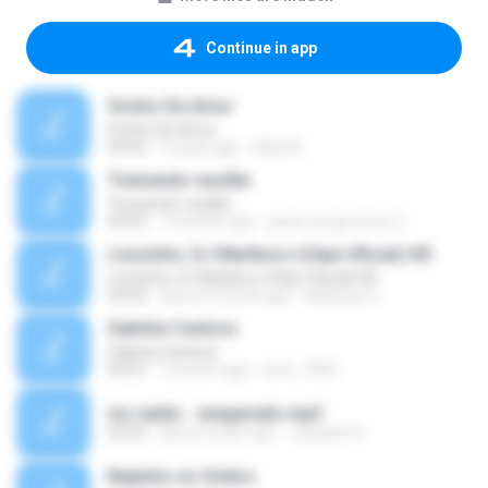
Continue in app
Sonho De Amor
Sonho De Amor
04:42
3 years ago
Elísia A.
Tremendo vacilão
Tremendo vacilão
03:43
7 months ago
paulo sergio leme C.
Leozinho, DJ Marlboro (Clipe Oficial) HD
Leozinho, DJ Marlboro (Clipe Oficial) HD
04:02
about a month ago
Matheus C.
Galinha Cantora
Galinha Cantora
03:07
12 years ago
neto_7260
mc naldo - exagerado.mp3
03:53
about a year ago
Joaquim S.
Beijinho no Ombro