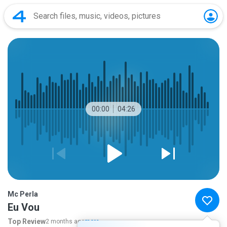
00:00
04:26
Mc Perla
Eu Vou
Top Review
2 months ago
more...