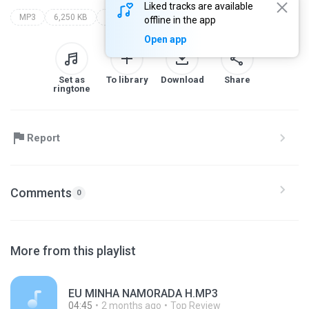
Liked tracks are available
MP3
6,250 KB
Funk
mc perla
offline in the app
Open app
Set as
To library
Download
Share
ringtone
Report
Comments
0
More from this playlist
EU MINHA NAMORADA H.MP3
04:45
2 months ago
Top Review