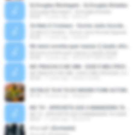
Dj Douglas Montagem - Dj Douglas Boladao
Dj Douglas Montagem - Dj Douglas Boladao
03:25
15 years ago
kelve.22
Ze Neto E Cristiano - Dorme Junto Acorda Separado - Top 20 Sertanejas de 2015
Ze Neto E Cristiano - Dorme Junto Acorda Separado - Top 20 Sertanejas de 2015
02:42
11 years ago
Harlen R.
Mc kevin novinha quer mamar () (áudio oficial)
Mc kevin novinha quer mamar () (áudio oficial)
03:50
12 years ago
DIEGO DETONA FUNK D.
MC PIKACHU E MC MM - ESSE É MEU PROCEDE ( DJ CARLINHOS DA S.R )
MC PIKACHU E MC MM - ESSE É MEU PROCEDE ( DJ CARLINHOS DA S.R )
02:55
11 years ago
[Victor LFunk] [.
05 PALIO TA KI TA DO MAGNO FUNK AUTOMOTIVO VOLUME 01.mp3
01:10
10 years ago
Anguya V.
MC TH - APROVEITA QUE A MAMADEIRA TA CHEIA (LANÇAMENTO OFICIAL 2015)
MC TH - APROVEITA QUE A MAMADEIRA TA CHEIA (LANÇAMENTO OFICIAL 2015)
02:57
11 years ago
Brenno N.
คำบางคำ (Enchante)
คำบางคำ (Enchante)