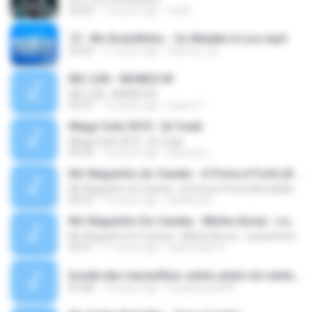
04:22
12 years ago
chylll
13 . Mc Rodolfinho - Os Muleke é Liso.mp3
03:26
11 years ago
fabricio_3d
MC LON - MUNDO M
MC LON - MUNDO M
03:47
16 years ago
necko17
Mega funk 2010 - Dj Yuuki
Mega funk 2010 - Dj Yuuki
09:23
12 years ago
Marcelo L.
Mc Neguinho do Caxeta - A Firma é Forte (Kondzilla) Lançamento 2013
Mc Neguinho do Caxeta - A Firma é Forte (Kondzilla) Lançamento 2013
02:52
13 years ago
bielloko66
Mc Neguinho Do Caxeta - Minha Áurea - Lançamento 2015
Mc Neguinho Do Caxeta - Minha Áurea - Lançamento 2015
02:51
11 years ago
playFunkbr B.
bonde das maravilhas senta senta vai senta.mp3
03:28
14 years ago
lucasbeca2009