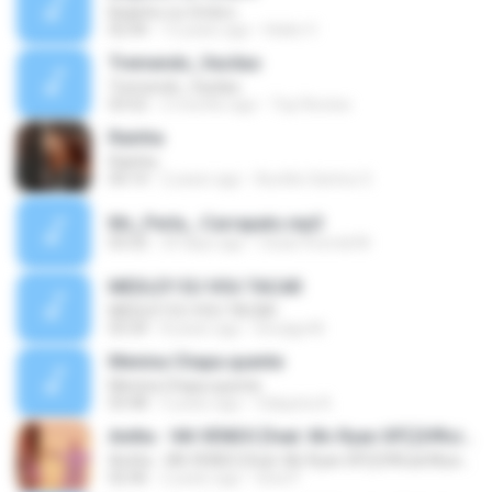
Beijinho no Ombro
02:44
13 years ago
Heike V.
Tremendo_Vacilao
Tremendo_Vacilao
03:52
2 months ago
Top Review
Rainha
Rainha
04:14
2 years ago
Aurélio Santos S.
Mc_Perla_-Carrapato.mp3
03:32
29 days ago
Cesar Imortal M.
MEDLEY EU VOU TACAR
MEDLEY EU VOU TACAR
03:34
8 years ago
Divulga M.
Menina Chapa quente
Menina Chapa quente
03:48
5 years ago
Valquiria A.
Anitta - VAI VENDO [feat. Mc Ryan SP] [Official Music Video]
Anitta - VAI VENDO [feat. Mc Ryan SP] [Official Music Video]
02:46
2 years ago
Gina P.