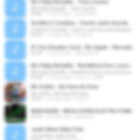
Mc Felipe Boladão - Tony Country
Mc Felipe Boladão - Tony Country
03:06
16 years ago
guzinho66
Ze Neto E Cristiano - Dorme Junto Acorda Separado - Top 20 Sertanejas de 2015
Ze Neto E Cristiano - Dorme Junto Acorda Separado - Top 20 Sertanejas de 2015
02:42
11 years ago
renato S.
01 Vou Desafiar Você - Mc Sapão - MonzaDJ Tocando só as Melhores (2).mp3
03:59
11 years ago
danisilva.3d
Mc Felipe Boladão - Residência Dos Loucos (Exclusividade ToPFunk) Vrs Original
Mc Felipe Boladão - Residência Dos Loucos (Exclusividade ToPFunk) Vrs Original
03:20
17 years ago
bruno_f_2006
Mc Orelha - Na Faixa de Gaza
Mc Orelha - Na Faixa de Gaza
03:02
12 years ago
Breno Í.
MONTAGEM - MEGA SUPER ELECTRO-FUNK [LANÇAMENTO 2015].mp3
07:15
12 years ago
adriano R.
Justin Biber-Baby Funk
Justin Biber-Baby Funk