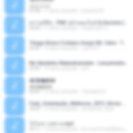
apascentar
07:08
17 tahun yang lalu
josysilver22
ตราบธุรีดิน - PMC ปู่จ๋านลองไมค์ & Sixonine ( Cover Version ).mp3
04:04
11 tahun yang lalu
KingSongCP แ.
Thiago Brava Cristiano Araujo Mr. Catra - Ta Soltinha.mp3
03:30
13 tahun yang lalu
rudiere07
Mc Nandinho Malandramente - Lançamento 2016.mp3
03:04
10 tahun yang lalu
Dj A.
�ʧ�ѹ���
�ʧ�ѹ���
05:29
12 tahun yang lalu
Thanaphat K.
Funk_Ostentação_Melhores_2013_Novas MC GUIME, MC LON, MC RODOLFINHO, MC NEGUINHO DO KAXETA, MC Leo Da Baixada, MC Boy Do CHarmes.mp3
35:29
13 tahun yang lalu
alexsander_patel
ใจโลเล-วงสหาย.mp3
05:11
12 tahun yang lalu
boy record studio[boy pala] B.