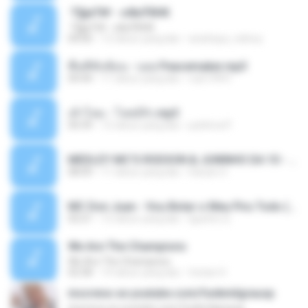
·Т§јиТ№ - єФкЎбНК
·Т§јиТ№ - єФкЎбНК
04:00
12 tahun yang lalu
anattaya_nidnoy
พื้นที่ทับซ้อน - บอย Peacemaker.mp3
04:44
11 tahun yang lalu
nuk19991
เล้าโลม - โจทย์รัก.mp3
04:39
12 tahun yang lalu
pattima P.
MEDLEY MC'S RODSON & JUNINHO DA 10 - AS MELHORES [[ DJ DH ]] 2015.mp3
08:09
11 tahun yang lalu
Danylo S.
MC Don Juan - Vou Botar o Meu Piru Todo (Audio Oficial) Lançamento 2015.mp3
03:21
12 tahun yang lalu
Iguinho Q.
We Are The Champions
We Are The Champions
02:58
14 tahun yang lalu
tristan H.
inscreva-se youtube.com/funkmilgrausp