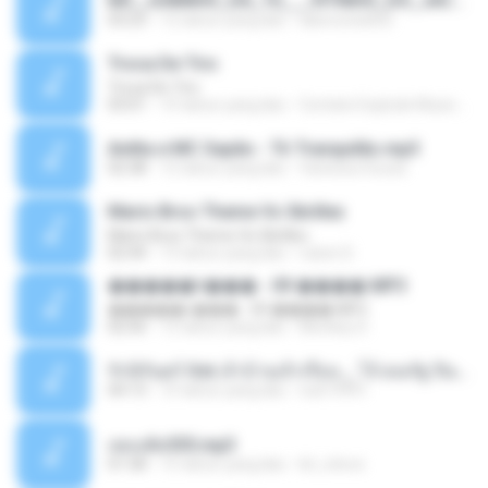
MC_JUNINHO_DA_10___VITINHO_DO_JACA_-_O_BONDE_MAROLA___DJ_YAGO_GOMES_DE_SG__.mp3
03:23
12 tahun yang lalu
alancosta002
Troca De Tiro
Troca De Tiro
03:01
10 tahun yang lalu
Contato Explode Musicas O.
Anitta e MC Sapão - Tô Tranquilão.mp3
02:38
12 tahun yang lalu
Vanessa Sousa
Mario Bros Theme Vs Skrillex
Mario Bros Theme Vs Skrillex
02:44
13 tahun yang lalu
ruben D.
�����ǹ��� - 09 ����.MP3
�����ǹ��� - 09 ����.MP3
02:56
12 tahun yang lalu
Monkey D.
รักนิรันดร์ Ost.เจ้าบ้านเจ้าเรือน _ โจ้ ธณรัฐ ปิ่นเวหา.mp3
04:13
10 tahun yang lalu
nuk19991
เพลงตัด555.mp3
01:58
15 tahun yang lalu
kit_inlove