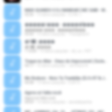
MAIS QUANDO O DJ MANDAR [ MC GABI - MC MAGRINHO - MC ROMANTICO - MC MANEIRINHO ] [ DJ R6 & DJ ALEXANDRE MPC ] LIGHT BRABA.mp3
02:56
12 tahun yang lalu
DJ R6 ♫ ..
�����ǹ��� - �����͡���
�����ǹ��� - �����͡���
03:54
12 tahun yang lalu
Thanaphat K.
�Գ᡹᤹����
�Գ᡹᤹����
1:15:04
12 tahun yang lalu
dd_oo_1997
Toque no Altar - Deus do Impossivel ( Exclusive).mp3
04:17
16 tahun yang lalu
Jerffeson A.
Mc Rodson - Nois Ta Trankilão (DJ's R7 & Joao Mlk Doido).mp3
04:38
13 tahun yang lalu
DJR7 D.
Agora só falta você
Agora só falta você
04:59
15 tahun yang lalu
alveskikazinha