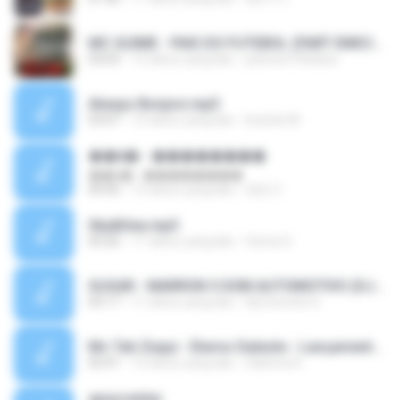
MC GUIME - PAIS DO FUTEBOL (PART EMICIDA) 2014.mp3
03:03
13 tahun yang lalu
patrese100ideia
Always Bonjovi.mp3
03:07
13 tahun yang lalu
brando M.
��â� - ��������
��â� - ��������
04:50
12 tahun yang lalu
패턴 C.
Sky&Sea.mp3
05:26
11 tahun yang lalu
Ouma S.
SUGAR - MARRON 5 SOM AUTOMOTIVO (DJ COTONETE BHZ).mp3
03:17
11 tahun yang lalu
DjCotonete D.
Mc Tati Zaqui - Eterno Daleste - Lançamento 2014.mp3
02:41
12 tahun yang lalu
Sabrina A.
apascentar