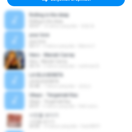
Rolling in the deep
Rolling in the deep
03:47
10 tahun yang lalu
희종 화.
your love
your love
03:17
9 tahun yang lalu
Marvio C.
Hero - Mariah Carrey
Hero - Mariah Carrey
04:19
2 tahun yang lalu
rachman B.
LA ISLA BONITA
LA ISLA BONITA
03:48
7 tahun yang lalu
장정선
Ukays - Tergamak Kau
Ukays - Tergamak Kau
04:31
5 tahun yang lalu
Hati Lara L.
사진을 보다가
사진을 보다가
04:36
14 tahun yang lalu
heart8691