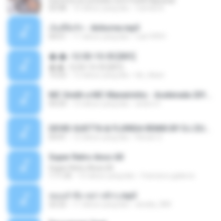
inscreva-se youtube.com/funkmilgrausp
03:58
10 tahun yang lalu
Camila A.
เจ็บที่ยังรัก - Airborne.mp3
04:51
11 tahun yang lalu
nuk19991
�.�.-12 03-15-55 [001]
�.�.-12 03-15-55 [001]
15:52
12 tahun yang lalu
bb_hikari
MC Smith e MC Maneirinho - Acelerada 2014.mp3
03:23
12 tahun yang lalu
andre H.
DEVID GUETTA & FLORIDA REMIX BY DJ ZULU.mp3
03:41
12 tahun yang lalu
Renan S.
Super Retro Anos 60
Super Retro Anos 60
1:11:25
15 tahun yang lalu
francisco.galarce
หมอลำซิ่ง หย่าวคักๆ.mp3
22:22
11 tahun yang lalu
airada_084