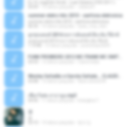
Eu Tô Jogando Verde - Luan Satana ( DVD 2011 )
03:09
12 tahun yang lalu
Juliana R.
summer eletro hits 2010 - sanfona eletronica
summer eletro hits 2010 - sanfona eletronica
06:35
16 tahun yang lalu
dudu_muy_loko
ลูกทุ่งแดนซ์ 2014 สงการต์แดนซ์ ดีเจ ต้น รีมิกซ์
ลูกทุ่งแดนซ์ 2014 สงการต์แดนซ์ ดีเจ ต้น รีมิกซ์
1:19:48
12 tahun yang lalu
powerbass2009
FUNK PROIBIDÃO 2012 MC FRANK MC SMITH MC LON MC DEDE MC DALESTE MC ROBA CENA MC K9 MC LUAN MC DINHO DA VP MC KELVINHO MC YOSHI MC DUHZINHO DA VR MC NOBRUH MC GALO SP - HINO PCC - PRIMEIRO COMANDO .mp3
03:33
12 tahun yang lalu
Castornidas
Wesley Safadão e Garota Safada _ CLAUDIA LEITE_REMIX_DJAMOROSO 2014.mp3
03:08
12 tahun yang lalu
flavio.oliveira78
เชือกวิเศษ ลาบานูน.mp3
04:45
11 tahun yang lalu
kriangkrai T.
쿵
쿵
03:10
10 tahun yang lalu
동규 김.