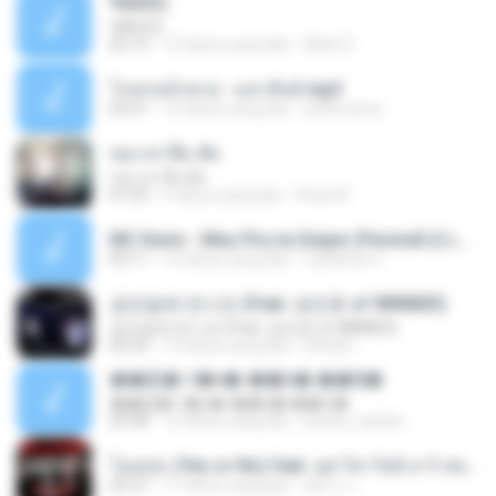
¾ÃéÒÇ
¾ÃéÒÇ
05:19
12 tahun yang lalu
Mark S.
โกหกหน้าตาย - มหาหิงค์.mp3
03:41
12 tahun yang lalu
aofloveone
ขอเวลาลืม ตัด
ขอเวลาลืม ตัด
01:05
9 tahun yang lalu
Pituk W.
MC Kevin - Meu Piru ta Sniper (PereraDJ) Lançamento 2014.mp3
03:11
12 tahun yang lalu
Carlinhos C.
금요일에 만나요 (Feat. 송민호 of WINNER)
금요일에 만나요 (Feat. 송민호 of WINNER)
03:35
12 tahun yang lalu
IUSUB I.
��硫� ਹ�ҹ�-��꡵� ��Ҿ�
��硫� ਹ�ҹ�-��꡵� ��Ҿ�
03:58
12 tahun yang lalu
jewery_barbie
โอเคป่ะ (Yes or No) feat. นุช วิลาวัลย์ อาร์ สยาม - Flame.mp3
02:37
11 tahun yang lalu
อัยการ เ.