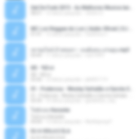
Set De Funk 2015 - As Melhores Musica lançamentos ''Dj Jhóòm''.mp3
58:21
12 tahun yang lalu
Jhóòm S.
MC Lon Reggae do Lon ( Aúdio Oficial ) DJ Gui Beats.mp3
01:41
12 tahun yang lalu
Carlinhos C.
เขาขอไลน์ อ้ายขอลา - มนต์แคน แก่นคูน.mp3
03:49
11 tahun yang lalu
nuk19991
Äð - ¾Ö»ó
Äð - ¾Ö»ó
03:30
13 tahun yang lalu
pbk961119
01 - Poderosa - Wesley Safadão e Garota Safada - Promocional Dezembro
01 - Poderosa - Wesley Safadão e Garota Safada - Promocional Dezembro
02:34
10 tahun yang lalu
gisellefisio_cbq
ใจนักเลง Karaoke
ใจนักเลง Karaoke
03:04
12 tahun yang lalu
Wutthipong P.
EU A VIOLA E ELA
EU A VIOLA E ELA