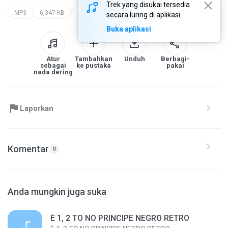
Trek yang disukai tersedia
MP3
6,347 KB
alberto moreno
secara luring di aplikasi
Buka aplikasi
Atur
Tambahkan
Unduh
Berbagi-
sebagai
ke pustaka
pakai
nada dering
Laporkan
Komentar
0
Anda mungkin juga suka
É 1, 2 TÓ NO PRINCIPE NEGRO RETRO