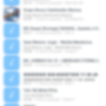
03:14
14 tahun yang lalu
Meninão V8
Grupo Nosso Sentimento Musica
Grupo Nosso Sentimento Musica
03:59
15 tahun yang lalu
Dj Dhiguinho
MC Kauan (Koringa) HAHAHA , Quando a Cidade Pega Fogo Música nova 2014 (DJ PERERA) ZIKA.mp3
02:21
13 tahun yang lalu
Dan S.
Quer Mesmo Jogar - Marília Mendonca
Quer Mesmo Jogar - Marília Mendonca
03:28
10 tahun yang lalu
Dyego R.
MC JUNINHO DA 10 - LIBERDADE ETERNA 2015 [DJS YAGO GOMES, GEH DA LGD, MK & MIBI].mp3
02:20
12 tahun yang lalu
4 S.
������ ��ѳ���Ѫ�� Ost.�ҧ���
������ ��ѳ���Ѫ�� Ost.�ҧ���
05:27
11 tahun yang lalu
Ball P.
YOU 'RE BEAUTIFUL
YOU 'RE BEAUTIFUL
03:40
9 tahun yang lalu
Dania V.