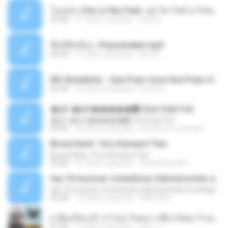
โอเคป่ะ (Yes or No) Feat. นุช วิลาวัลย์ อาร์สยาม - Flame.mp3
03:48
11 tahun yang lalu
tsuora
พื้นที่ซับซ้อน -Peacemaker.mp3
04:44
11 tahun yang lalu
Ana N.
MC Boladinho - Que Popo esse Que Popo Gigante (DjWn) (áudio Oficial).mp3
02:40
12 tahun yang lalu
Lucas S.
�Ԫ �Ԫ�����԰ (Ost.Club Frid
�Ԫ �Ԫ�����԰ (Ost.Club Frid
04:42
12 tahun yang lalu
doraemon_bestdan
Bruna Karla ' Sou Humano' Faix
Bruna Karla ' Sou Humano' Faix
05:00
16 tahun yang lalu
carlosbizarelo1
top 10 musicas romanticas internacionais as antigas que faz seu coraçao bater mais forte remix
top 10 musicas romanticas internacionais as antigas que faz seu coraçao bater mais forte remix
36:28
12 tahun yang lalu
ANA ISIS L.
( เสียงเรียกเข้า ) ร้ายๆ-ใจหมา-เชือกวิเศษ-ว้าเหว่.mp3
01:46
11 tahun yang lalu
อัยการ เ.