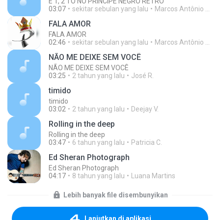
É 1, 2 TÓ NO PRINCIPE NEGRO RETRO
03:07
sekitar sebulan yang lalu
Marcos Antônio de Lima
FALA AMOR
FALA AMOR
02:46
sekitar sebulan yang lalu
Marcos Antônio de Lima
NÃO ME DEIXE SEM VOCÊ
NÃO ME DEIXE SEM VOCÊ
03:25
2 tahun yang lalu
José R.
timido
timido
03:02
2 tahun yang lalu
Deejay V.
Rolling in the deep
Rolling in the deep
03:47
6 tahun yang lalu
Patricia C.
Ed Sheran Photograph
Ed Sheran Photograph
04:17
8 tahun yang lalu
Luana Martins
Lebih banyak file disembunyikan
Lanjutkan di aplikasi