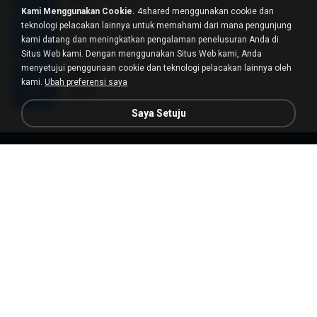
04:16
11 tahun yang lalu
wichit K.
Kami Menggunakan Cookie.
4shared menggunakan cookie dan
if
teknologi pelacakan lainnya untuk memahami dari mana pengunjung
if
kami datang dan meningkatkan pengalaman penelusuran Anda di
05:32
10 tahun yang lalu
Ely P.
Situs Web kami. Dengan menggunakan Situs Web kami, Anda
menyetujui penggunaan cookie dan teknologi pelacakan lainnya oleh
ģ��
kami.
Ubah preferensi saya
ģ��
04:40
14 tahun yang lalu
kyc1820
Saya Setuju
Persyaratan Penggunaan
Privasi
Bantuan
Jangan jual informasi pribadi saya
Jangan bagikan informasi pribadi saya
Bahasa Indonesia