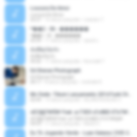
Loucura De Amor
Loucura De Amor
03:27
16 tahun yang lalu
Leandro T.
ᴹ��2 - 06 - ������
ᴹ��2 - 06 - ������
03:39
11 tahun yang lalu
ชูพงษ์ แ.
ทั้งที่ผิดก็ยังรัก
ทั้งที่ผิดก็ยังรัก
04:26
11 tahun yang lalu
Kurozaki T.
Ed Sheran Photograph
Ed Sheran Photograph
04:17
8 tahun yang lalu
michelle R.
Mc Dede -Tibum Lançamento 2014 Funk Chique Produçoes .mp3
02:44
13 tahun yang lalu
ALLAN DOUGLAS C.
ѕЕС§§Т№Ё№ Feat. а»ТЗЕХ ѕГѕФБЕ-ЕТєТ№Щ№
ѕЕС§§Т№Ё№ Feat. а»ТЗЕХ ѕГѕФБЕ-ЕТєТ№Щ№
04:53
11 tahun yang lalu
MaxGi C.
Eu Tô Jogando Verde - Luan Satana ( DVD 2011 )