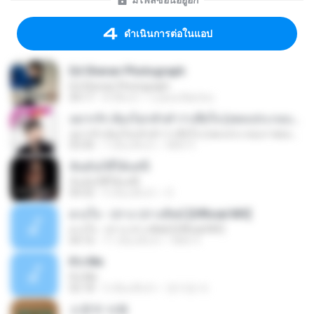
มีไฟล์ซ่อนอยู่อีก
ดำเนินการต่อในแอป
Ed Sheran Photograph
Ed Sheran Photograph
04:17
8 ปีที่แล้ว
Luana Martins
อยากรัก ต้องไม่กลัวคำว่าเสียใจ (เพลงประกอบภาพยนตร์ รัก 7 ปี ดี 7 หน)
อยากรัก ต้องไม่กลัวคำว่าเสียใจ (เพลงประกอบภาพยนตร์ รัก 7 ปี ดี 7 หน)
03:30
7 เดือนที่แล้ว
Mith 9.
ฉันมันก็ดีได้แค่นี้
ฉันมันก็ดีได้แค่นี้
04:32
9 เดือนที่แล้ว
D
ดวงใจ - ปราง ปรางทิพย์ [Official MV]
ดวงใจ - ปราง ปรางทิพย์ [Official MV]
04:16
11 เดือนที่แล้ว
Mith 9.
It′s Me
It′s Me
02:18
3 เดือนที่แล้ว
문지영 여.
소문의 낙원