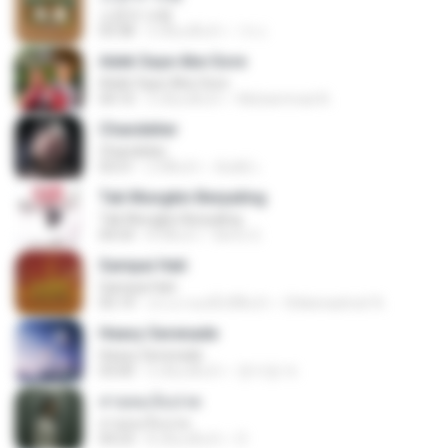
소문의 낙원
03:38
3 เดือนที่แล้ว
가나.
Adek Saye Abe Sore
Adek Saye Abe Sore
04:10
3 เดือนที่แล้ว
Muhammad A.
Chandelier
Chandelier
03:51
2 ปีที่แล้ว
สัมพัน์ เ.
Tak Mungkin Berpaling
Tak Mungkin Berpaling
04:54
8 ปีที่แล้ว
Bimo G.
Sampai Hati
Sampai Hati
05:14
ประมาณหนึ่งปีที่แล้ว
Shikenashraf A.
Heavy Serenade
Heavy Serenade
03:00
3 เดือนที่แล้ว
문지영 여.
สายลมเจ็บปวด
สายลมเจ็บปวด
04:23
8 เดือนที่แล้ว
D