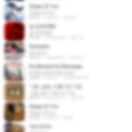
Shape Of You
Shape Of You
02:53
9 ปีที่แล้ว
류효정
춤 (CHOOM)
춤 (CHOOM)
02:58
3 เดือนที่แล้ว
혜진 주.
Romantis
Romantis
05:20
7 เดือนที่แล้ว
Suriati Z.
Ku Menanti Ku Menangis
Ku Menanti Ku Menangis
04:06
3 ปีที่แล้ว
Zulkernaim N.
기쁨, 슬픔, 아름다운 마음
기쁨, 슬픔, 아름다운 마음
04:36
4 เดือนที่แล้ว
정은 홍.
Shape Of You
Shape Of You
03:56
4 ปีที่แล้ว
Icel S.
Tum Hi Ho