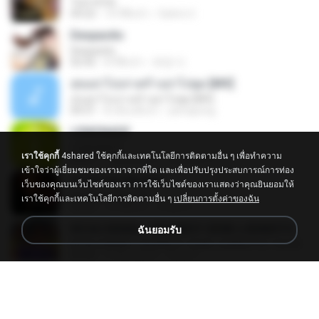
Tum Hi Ho
04:22
10 ปีที่แล้ว
Satrio U.
Despacito
Despacito
02:42
8 ปีที่แล้ว
희영 이.
สุขอย่าไปเล่าเศร้าอย่าไปพูด [MV]
สุขอย่าไปเล่าเศร้าอย่าไปพูด [MV]
04:31
8 เดือนที่แล้ว
jeerapong
LEMONADE
LEMONADE
เราใช้คุกกี้
4shared ใช้คุกกี้และเทคโนโลยีการติดตามอื่น ๆ เพื่อทำความ
03:07
2 เดือนที่แล้ว
yasmim O.
เข้าใจว่าผู้เยี่ยมชมของเรามาจากที่ใด และเพื่อปรับปรุงประสบการณ์การท่อง
Ae Dil Hai Mushkil
เว็บของคุณบนเว็บไซต์ของเรา การใช้เว็บไซต์ของเราแสดงว่าคุณยินยอมให้
Ae Dil Hai Mushkil
เราใช้คุกกี้และเทคโนโลยีการติดตามอื่น ๆ
เปลี่ยนการตั้งค่าของฉัน
04:29
10 ปีที่แล้ว
Phino P.
KICAU MANIA - NDARBOY GENK x BANDITOZ YAOW 86 (OFFICIAL LYRIC VIDEO) GAS POL NDANGAK
ฉันยอมรับ
KICAU MANIA - NDARBOY GENK x BANDITOZ YAOW 86 (OFFICIAL LYRIC VIDEO) GAS POL NDANGAK
03:50
3 เดือนที่แล้ว
Rina P.
Snowman
Snowman
02:45
ประมาณหนึ่งปีที่แล้ว
은혜 조.