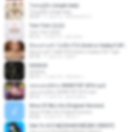
โสดอยู่รู้ยัง (single lady)
โสดอยู่รู้ยัง (single lady)
04:29
11 anni fa
RatChanOn O.
Yum-Yum (얌얌)
Yum-Yum (얌얌)
03:13
10 anni fa
jam.joker
มีทองท่วมหัว ไม่มีผัวก็ได้ (Gold or Hubby?) BY Tiger
มีทองท่วมหัว ไม่มีผัวก็ได้ (Gold or Hubby?) BY Tiger
03:18
11 anni fa
Ball P.
EXODUS
EXODUS
03:19
11 anni fa
felicitas J.
เพลงแดนซ์มันๆ NONSTOP 2016 ชุด2
เพลงแดนซ์มันๆ NONSTOP 2016 ชุด2
50:16
11 anni fa
goomobna
Story Of My Life (Original Version)
Story Of My Life (Original Version)
05:20
16 anni fa
Denis T.
Ode To Oi [146] [SHADOW] [NO CREDIT]