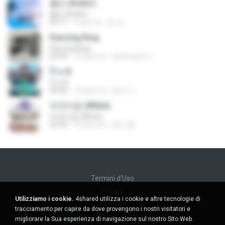
롤린 (Rollin')
롤린 (Rollin')
03:17
5 anni fa
임 세.
Dancing King
Dancing King
04:04
10 anni fa
sineenarth J.
ป๊าด 8
ป๊าด 8
04:06
10 anni fa
อัยการ เ.
하얀마음 (White)
하얀마음 (White)
03:45
10 anni fa
현지 황.
Termini d'Uso
Privacy
Utilizziamo i cookie.
4shared utilizza i cookie e altre tecnologie di
Supporto
tracciamento per capire da dove provengono i nostri visitatori e
Non venda le mie informazioni personali
migliorare la Sua esperienza di navigazione sul nostro Sito Web.