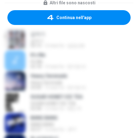
Altri file sono nascosti
Continua nell'app
갑자기
갑자기
03:15
2 mesi fa
금금선화
It′s Me
It′s Me
02:18
3 mesi fa
문지영 여.
Heavy Serenade
Heavy Serenade
03:00
3 mesi fa
문지영 여.
SUGAR HONEY ICE TEA
SUGAR HONEY ICE TEA
02:58
2 mesi fa
혜진 주.
BANG BANG
BANG BANG
02:57
5 mesi fa
JH Y.