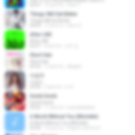
Ode To Oi [146] [SHADOW] [NO CREDIT]
03:57
12 anni fa
Parin T.
Things Will Get Better
Things Will Get Better
04:03
13 anni fa
Herru S.
After LIKE
After LIKE
02:57
4 anni fa
선우 김.
Short Hair
Short Hair
03:34
12 anni fa
dkqqhd
라일락
라일락
03:34
5 anni fa
tv 뚜.
Dumb Dumb
Dumb Dumb
03:22
11 anni fa
louinadekaban
A World Without You (Michelle)
A World Without You (Michelle)
03:30
10 anni fa
Rogerio oliveira O.