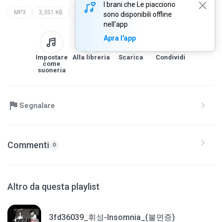
I brani che Le piacciono
MP3
3,351 KB
043 [보아 2.5집]
sono disponibili offline
nell'app
Apra l'app
Impostare
Alla libreria
Scarica
Condividi
come
suoneria
Segnalare
Commenti
0
Altro da questa playlist
3fd36039_휘성-Insomnia_(불면증)