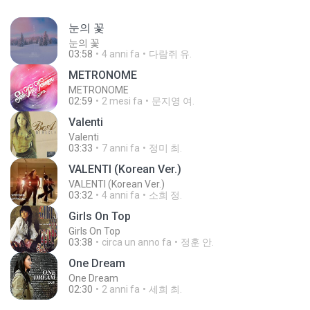
눈의 꽃
눈의 꽃
03:58
4 anni fa
다람쥐 유.
METRONOME
METRONOME
02:59
2 mesi fa
문지영 여.
Valenti
Valenti
03:33
7 anni fa
정미 최.
VALENTI (Korean Ver.)
VALENTI (Korean Ver.)
03:32
4 anni fa
소희 정.
Girls On Top
Girls On Top
03:38
circa un anno fa
정훈 안.
One Dream
One Dream
02:30
2 anni fa
세희 최.