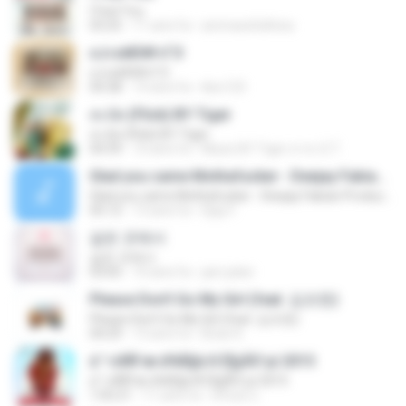
I Feel You
03:25
11 anni fa
ammarafathina
єЈ»зёЮ№«ГЭ
єЈ»зёЮ№«ГЭ
04:38
14 anni fa
klsc123
สะบัด (Flick) BY Tiger
สะบัด (Flick) BY Tiger
04:39
10 anni fa
Music BY Tiger สาขา2 T.
Glad you came Mothafucker - Deejay Fabian Productionz
Glad you came Mothafucker - Deejay Fabian Productionz
05:12
13 anni fa
Djay F.
같은 곳에서
같은 곳에서
03:05
10 anni fa
jam.joker
Please Don't Go My Girl (feat. 김조한)
Please Don't Go My Girl (feat. 김조한)
04:29
13 anni fa
Brian K.
á´¹«ìÁÑ¹æ à¾Å§ä·Â Ê§¡ÃÒ¹µì 2015
á´¹«ìÁÑ¹æ à¾Å§ä·Â Ê§¡ÃÒ¹µì 2015
1:05:21
11 anni fa
ศรัณย์ ป.