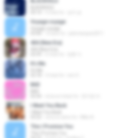
BLACKHOLE
BLACKHOLE
03:14
5 mesi fa
승익 송.
Voyage voyage
Voyage voyage
03:40
10 anni fa
juliomarques2011
404 (New Era)
404 (New Era)
02:59
6 mesi fa
영훈 이.
It′s Me
It′s Me
02:18
3 mesi fa
non O.
BAD
BAD
02:36
circa un mese fa
문지영 여.
I Want You Back
I Want You Back
03:22
circa un anno fa
Mike A.
This I Promise You
This I Promise You