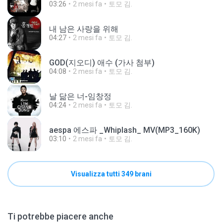
03:26
2 mesi fa
토모 김.
내 남은 사랑을 위해
04:27
2 mesi fa
토모 김.
GOD(지오디) 애수 (가사 첨부)
04:08
2 mesi fa
토모 김.
날 닮은 너-임창정
04:24
2 mesi fa
토모 김.
aespa 에스파 _Whiplash_ MV(MP3_160K)
03:10
2 mesi fa
토모 김.
Visualizza tutti 349 brani
Ti potrebbe piacere anche