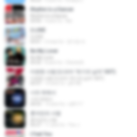
04:23
9 anni fa
Imellya Z.
Rhythm Is a Dancer
Rhythm Is a Dancer
03:43
4 anni fa
Ale
2 L0VE
2 L0VE
03:01
2 mesi fa
문지영 여.
Be My Lover
Be My Lover
03:32
8 anni fa
Chenta B.
미련한 사랑 (드라마 '위기의 남자' OST)
미련한 사랑 (드라마 '위기의 남자' OST)
03:37
14 anni fa
plk748
너의 뒤에서
너의 뒤에서
04:53
14 anni fa
cd0117
혼자만의 사랑
혼자만의 사랑
05:27
11 anni fa
Yeo J.
I Feel You