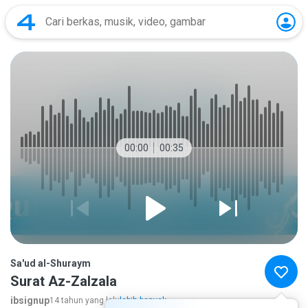
00:00
00:35
Sa'ud al-Shuraym
Surat Az-Zalzala
ibsignup
14 tahun yang lalu
lebih banyak...