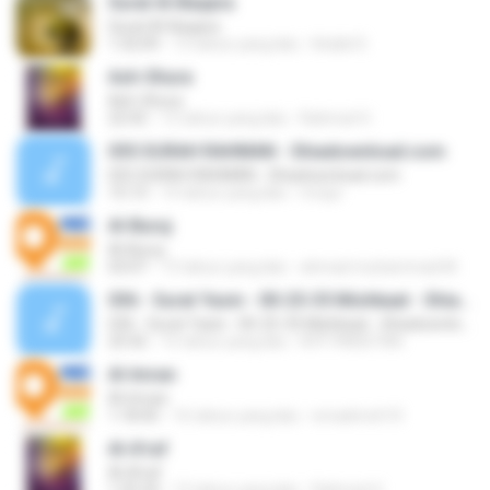
Surat Al-Baqara
Surat Al-Baqara
1:32:09
13 tahun yang lalu
khalid S.
Ash-Shura
Ash-Shura
22:42
12 tahun yang lalu
Rahmat H.
055 SURAH RAHMAN - Shiadownload.com
055 SURAH RAHMAN - Shiadownload.com
15:13
14 tahun yang lalu
mrqur
Al-Buruj
Al-Buruj
03:07
13 tahun yang lalu
ahmad muhammad M.
036 - Surat Yasin - 00-25-35 Mishkaat - Shiadownload.com
036 - Surat Yasin - 00-25-35 Mishkaat - Shiadownload.com
25:42
15 tahun yang lalu
NYF PAKISTAN
Al-Imran
Al-Imran
1:18:45
16 tahun yang lalu
emadmoh10
Al-A'raf
Al-A'raf