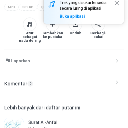
Trek yang disukai tersedia
MP3
562 KB
Quran
quran
sa'ud al-shuraym
secara luring di aplikasi
Buka aplikasi
Atur
Tambahkan
Unduh
Berbagi-
sebagai
ke pustaka
pakai
nada dering
Laporkan
Komentar
0
Lebih banyak dari daftar putar ini
Surat Al-Anfal