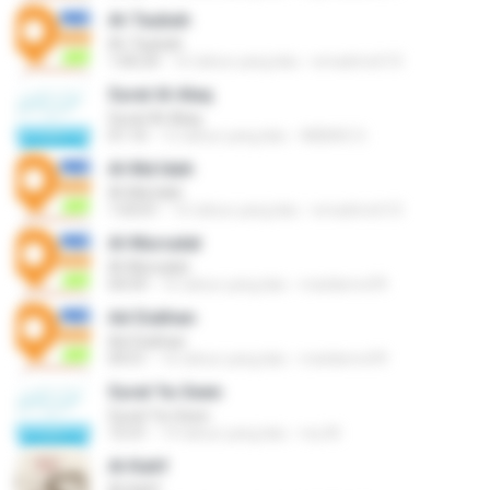
At-Taubah
At-Taubah
1:00:24
16 tahun yang lalu
emadmoh10
Surat Al-Alaq
Surat Al-Alaq
01:10
12 tahun yang lalu
ABBAS G.
Al-Ma'idah
Al-Ma'idah
1:03:01
16 tahun yang lalu
emadmoh10
Al-Mursalat
Al-Mursalat
04:59
16 tahun yang lalu
matdemo99
Ad-Dukhan
Ad-Dukhan
09:51
16 tahun yang lalu
matdemo99
Surat Ya-Seen
Surat Ya-Seen
15:31
14 tahun yang lalu
my M.
Al-Kahf