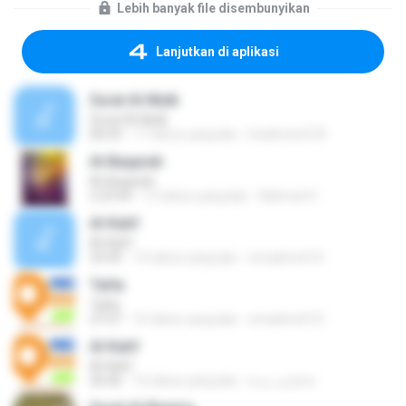
Lebih banyak file disembunyikan
Lanjutkan di aplikasi
Surat Al-Mulk
Surat Al-Mulk
06:03
17 tahun yang lalu
hnahmed129
Al-Baqarah
Al-Baqarah
2:23:44
12 tahun yang lalu
Rahmat H.
Al-Kahf
Al-Kahf
33:30
16 tahun yang lalu
emadmoh10
Ta­Ha
Ta­Ha
27:07
16 tahun yang lalu
emadmoh10
Al-Kahf
Al-Kahf
36:46
16 tahun yang lalu
● الماسـ هـ ●