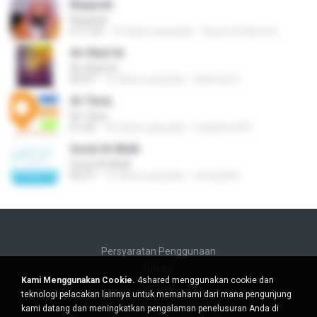
Baqarah
Baqarah
3:11:24
16 tahun yang lalu
Quran Ul Kareem
An-Nazi'at
An-Nazi'at
04:47
12 tahun yang lalu
Rahmat H.
At-Tariq
At-Tariq
01:40
16 tahun yang lalu
matdemo99
Surat Al-Mulk
Surat Al-Mulk
05:57
15 tahun yang lalu
imranjrl26
Persyaratan Penggunaan
Privasi
Kami Menggunakan Cookie.
4shared menggunakan cookie dan
Bantuan
teknologi pelacakan lainnya untuk memahami dari mana pengunjung
Jangan jual informasi pribadi saya
kami datang dan meningkatkan pengalaman penelusuran Anda di