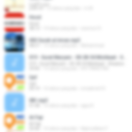
سورة البقرة
2:09:10
12 tahun yang lalu
m W.
Hood
Hood
38:13
14 tahun yang lalu
seemoo15
003 Surah al imran.mp3
48:27
15 tahun yang lalu
Muhammad
019 - Surat Maryam - 00-28-54 Mishkaat - Shiadownload.com
019 - Surat Maryam - 00-28-54 Mishkaat - Shiadownload.com
29:00
15 tahun yang lalu
NYF PAKISTAN
Qaf
Qaf
09:19
16 tahun yang lalu
emadmoh10
081.mp3
01:58
16 tahun yang lalu
agus K.
Al-Fajr
Al-Fajr
03:40
16 tahun yang lalu
Najmuddeen F.