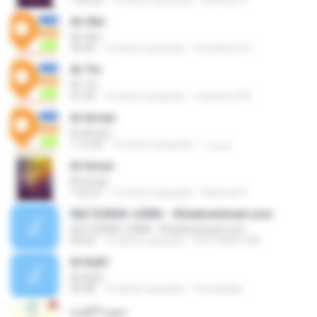
1:25:24
12 tahun yang lalu
Rahmat H.
An-Nur
An-Nur
30:40
16 tahun yang lalu
emadmoh10
At-Tin
At-Tin
01:04
16 tahun yang lalu
matdemo99
Al-An'am
Al-An'am
1:12:30
16 tahun yang lalu
فيصل ا.
Al-Imran
Al-Imran
1:32:37
12 tahun yang lalu
Rahmat H.
062 SURAH JUMA - Shiadownload.com
062 SURAH JUMA - Shiadownload.com
04:54
15 tahun yang lalu
NYF PAKISTAN
Al-Kahf
Al-Kahf
30:48
16 tahun yang lalu
Feesabilah
سورة البقرة