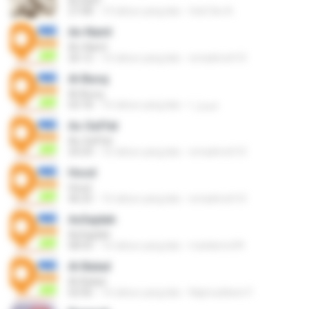
Al-Kahf
27:08
14 tahun yang lalu
Sob7an A.
An-Naml
An-Naml
26:12
16 tahun yang lalu
emadmoh10
Al-Buruj
Al-Buruj
03:18
16 tahun yang lalu
فيصل ا.
As-Saffat
As-Saffat
24:24
16 tahun yang lalu
emadmoh10
Hood
Hood
46:25
16 tahun yang lalu
emadmoh10
As­Sajdah
As­Sajdah
08:43
16 tahun yang lalu
matdemo99
Al-Balad
Al-Balad
02:06
16 tahun yang lalu
Najmuddeen F.