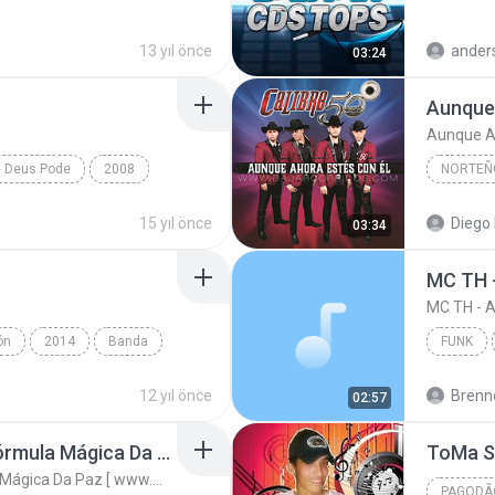
Sertanej
13 yıl önce
ander
03:24
Aunque 
Aunque Ah
s Deus Pode
2008
NORTEÑ
Gospel
15 yıl önce
Diego 
03:34
ón
2014
Banda
FUNK
Banda Sinaloense MS de Sergio Lizarraga - www.Baja...
12 yıl önce
Brenn
02:57
Racionais Mcs - 01 - Fórmula Mágica Da Paz [ www.MP3KING.com.br ].mp3
ToMa S
Racionais Mcs - 01 - Fórmula Mágica Da Paz [ www.MP3KING.com.br ].mp3
PAGODÃ