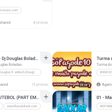
an-music.com
shared
8 yıl önce
Dj Douglas Montagem - Dj Douglas Boladao
uglas Boladao
DJ Douglas R. wWw.DJDouglasR.Blogspot.com (32)99071077 msn djdouglasricardo@live.com
WWW.SO
DJ Douglas R. wWw.DJDouglasR.Blogspot.com (32)9907...
hared
15 yıl önce
Agame
04:04
MC GUIME - PAIS DO FUTEBOL (PART EMICIDA) 2014.mp3
www.fluxodofunk.com
SERTAN