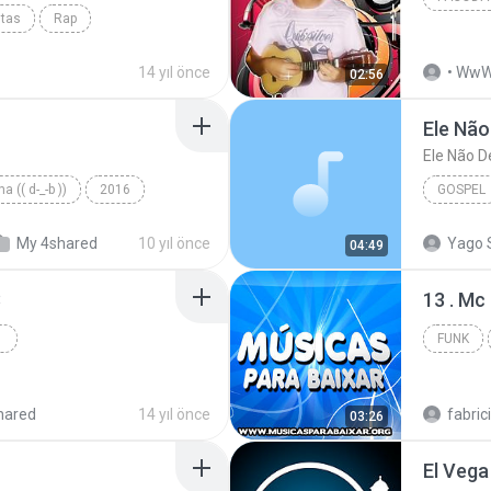
utas
Rap
w.M...
14 yıl önce
02:56
Ele Não
Ele Não D
a (( d-_-b ))
2016
GOSPEL
My 4shared
10 yıl önce
Yago 
04:49
RTALDOARR...
Ele Não 
3
13 . Mc
FUNK
www.funkrl.wix.com/funkrl
hared
14 yıl önce
fabric
03:26
u
El Vega