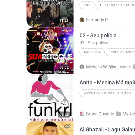
RAP
1000 Tretas 1000 Tr
Racionais Mcs - 01 - Fórmula Mágica Da Paz [ ww
Fernando P.
11:21
Racionais MC's [ Www.Mp3king.Com.Br ]
02 - Seu polícia
02 - Seu polícia
ARROCHA
Portal do Arroch
02 - Seu polícia
Arrocha
Michelli4567@gnail.com M.
içinde
03:02
Sem Retoque | Ao Vivo em SP 2016 | www.PO
Anita - Menina Má.mp
WWW.FUNKRL.WIX.COM/FUNKRL
www.funkrl.wix.com/funkrl
Bruno C.
içinde
My 4s
03:28
Al Ghazali - Lagu Gala