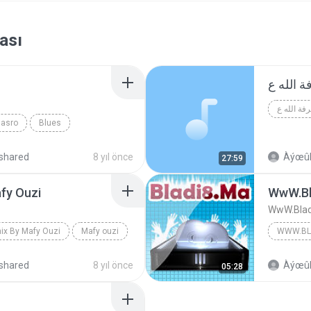
ası
Nasro
Blues
shared
8 yıl önce
Àýœûb
27:59
afy Ouzi
WwW.Bl
WwW.Bla
ix By Mafy Ouzi
Mafy ouzi
WWW.BL
shared
8 yıl önce
Àýœûb
05:28