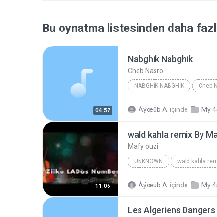
Bu oynatma listesinden daha fazl
Nabghik Nabghik
Cheb Nasro
NABGHIK NABGHIK
Cheb 
Àýœûb A.
içinde
My 4
04:57
wald kahla remix By M
Mafy ouzi
UNKNOWN
wald kahla rem
Àýœûb A.
içinde
My 4
11:06
Les Algeriens Dangers