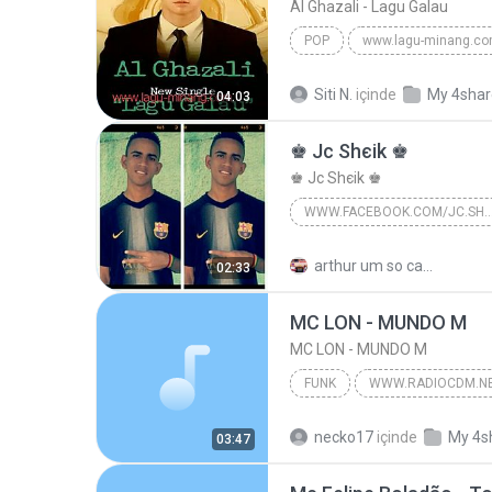
Al Ghazali - Lagu Galau
POP
www.lagu-minang.c
Al Ghazali - www.lagu-minang
Siti N.
içinde
My 4sha
04:03
♚ Jc Shєik ♚
♚ Jc Shєik ♚
WWW.FACEBOOK.COM/JC.S
♚ Jc Shєik ♚
www.facebo
arthur um so caminho R.
02:33
MC LON - MUNDO M
MC LON - MUNDO M
FUNK
WWW.RADIOCDM.N
MC LON - MUNDO M
Funk
necko17
içinde
My 4s
03:47