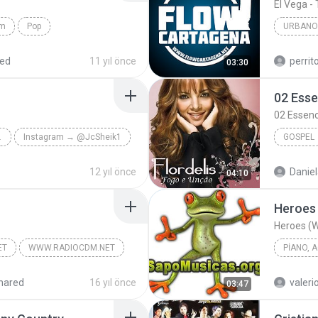
El Vega - 
om
Pop
URBANO
.com
Al Ghazali - Lagu Galau
El Vega -
red
11 yıl önce
perrit
03:30
[Www.Fl
02 Esse
02 Essenc
HEIK.98
Instagram → @JcSheik1
GOSPEL
ok.com/jc.sheik.98
12 yıl önce
Daniel
04:10
02 Essen
Heroes (W
ET
WWW.RADIOCDM.NET
PIANO, 
2014
hared
16 yıl önce
valer
03:47