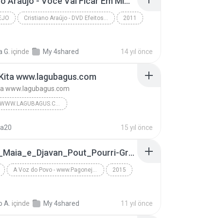
Cristiano Araújo - Você Vai Ficar Em Mim.mp3
Heroes (We Could Be) [Acoustic Piano Version]
EJO
Cristiano Araújo - DVD Efeitos | www.sosertanejo10.com
2011
o
www.sosertanejo10.com
a G.
içinde
My 4shared
14 yıl önce
 Kita www.lagubagus.com
ita www.lagubagus.com
#GENRE WWW.LAGUBAGUS.COM
#Memory Negeri Jiran www.lagubagus.com
na20
15 yıl önce
www.lagubagus.com
21-Tim_Maia_e_Djavan_Pout_Pourri-Grupo_Obsessão_Ao_Vivo_Lapa_40_Graus_2015.mp3
#Cinta Kita www.lagubagus.com
#Amy Search ft. Inka Christy www.lagubagus.com
A Voz do Povo - www.PagonejaTOP.blogspot.com
2015
Grupo Obsessão - www.PagonejaTOP.blogspot.com
Pagode
o A.
içinde
My 4shared
11 yıl önce