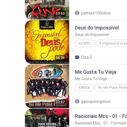
Blues
patrese100ideia
03:03
Deus do Impossivel
Deus do Impossivel
GOSPEL
É Impossível ma
Toque no Altar | www.BaixeMusicas.Net
Elza C.
04:39
Deus do Impossivel
Me Gusta Tu Vieja
Me Gusta Tu Vieja
BANDA
No Me Pidas Perd
Me Gusta Tu Vieja
gatosperegrinos
03:07