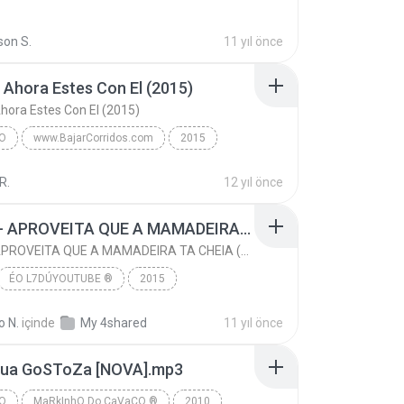
o Remix
www.baixarcdstops.com
son S.
11 yıl önce
Ahora Estes Con El (2015)
ora Estes Con El (2015)
O
www.BajarCorridos.com
2015
Calibre 50 - www.BajarCorridos.com
R.
12 yıl önce
Aunque Ahora Estes Con El (2015)
Norteño
MC TH - APROVEITA QUE A MAMADEIRA TA CHEIA (LANÇAMENTO OFICIAL 2015)
MC TH - APROVEITA QUE A MAMADEIRA TA CHEIA (LANÇAMENTO OFICIAL 2015)
ÉO L7DÚYOUTUBE ®
2015
www.youtube.com/L7FunkOficial
o N.
içinde
My 4shared
11 yıl önce
MC TH - APROVEITA QUE A MAMADEIRA TA CHEIA (LANÇAM...
FUNK
ua GoSToZa [NOVA].mp3
O
MaRkInhO Do CaVaCO ®
2010