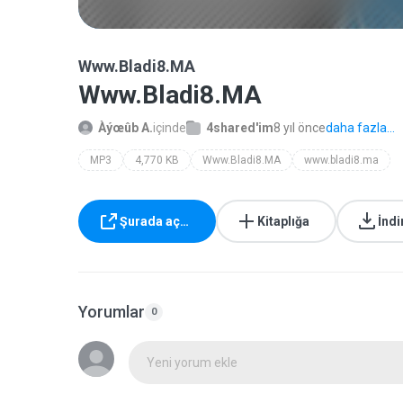
Www.Bladi8.MA
Www.Bladi8.MA
Àýœûb A.
içinde
4shared'im
8 yıl önce
daha fazla...
MP3
4,770 KB
Www.Bladi8.MA
www.bladi8.ma
Şurada aç…
Kitaplığa
İndi
Yorumlar
0
Yeni yorum ekle