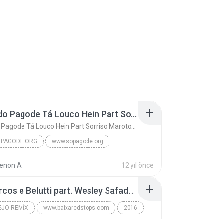
Turma do Pagode Tá Louco Hein Part Sorriso Maroto (Ao Vivo) DVD 2014
Turma do Pagode Tá Louco Hein Part Sorriso Maroto (Ao Vivo) DVD 2014
PAGODE.ORG
www.sopagode.org
Turma do Pagode Tá Louco Hein Part Sorriso Marot...
www.sopagode.org
non A.
12 yıl önce
01 - Marcos e Belutti part. Wesley Safadão - Aquele um por cento (Remix 2016).mp3
EJO REMIX
www.baixarcdstops.com
2016