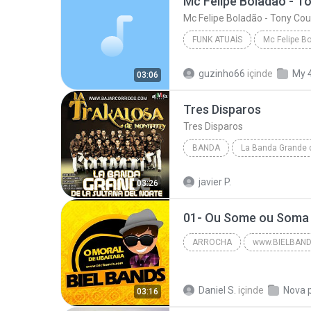
Mc Felipe Boladão - T
Mc Felipe Boladão - Tony Cou
FUNK ATUAIS
Funk Atuais
guzinho66
içinde
My 
03:06
WWW.TOPFUNK.NET & WWW.DJRODJHAY.COM
Tres Disparos
Tres Disparos
BANDA
Banda
Tres Disparos
javier P.
03:26
La Trakalosa de Monterrey - www.
01- Ou Some ou Soma
ARROCHA
www.BIELBAN
Chicabana | Eu Te Amo Ao Vivo 2016 
Daniel S.
içinde
Nova 
03:16