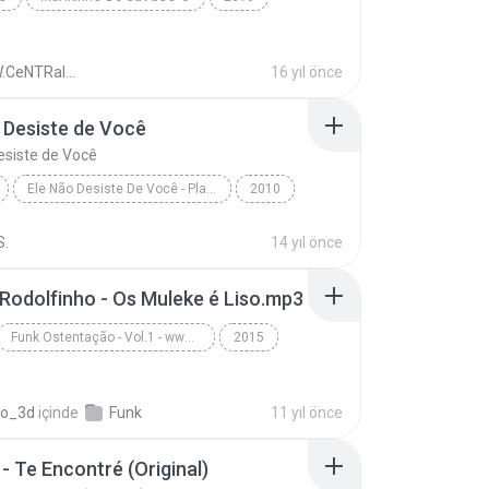
OrLLaN Da SwInGuEiRa •VeRÃo - 2O10 • WwW.MaRKiNHo...
Pagodão
• WwW.CeNTRalDoCAVacO• .
16 yıl önce
 Desiste de Você
esiste de Você
Ele Não Desiste De Você - Playback
2010
www.GospelMusicasForever.net - Marquinhos Gomes
Gospel
S.
14 yıl önce
Desiste de Você
 Rodolfinho - Os Muleke é Liso.mp3
Funk Ostentação - Vol.1 - www.musicasparabaixar.org
2015
Va - www.musicasparabaixar.org
Funk
io_3d
içinde
Funk
11 yıl önce
 - Te Encontré (Original)