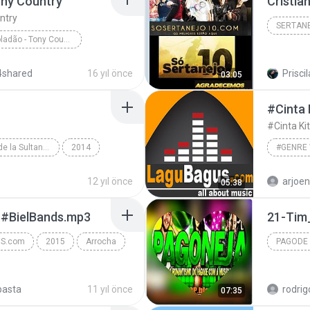
ony Country
ntry
SERTAN
Mc Felipe Boladão - Tony Country
Sertanej
Mc Felipe Boladão - Tony Country
4shared
16 yıl önce
Priscil
03:05
#Cinta
#Cinta K
La Banda Grande de la Sultana del Norte
2014
12 yıl önce
arjoe
05:38
BajarCorridos.com
#genre 
 #BielBands.mp3
DS.com
2015
Arrocha
PAGODE
| www.BIELBANDS...
pasta
11 yıl önce
rodrig
07:35