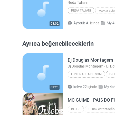
Reda Taliani
REDA TALIANI
www.arabi
Les Algeriens Dangers
Àýœûb A.
içinde
My 4
03:02
Ayrıca beğenebileceklerin
Dj Douglas Montagem - Dj Do
FUNK RACHA DE SOM
Funk Racha de Som
kelve.22
içinde
My 4s
03:25
Dj Douglas Montagem - Dj Douglas Boladao
BLUES
1 Funk ostentação