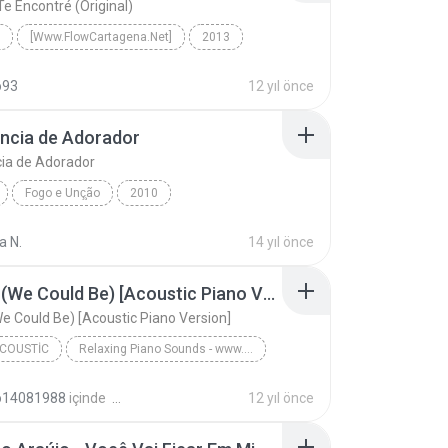
Te Encontré (Original)
[Www.FlowCartagena.Net]
2013
 Te Encontré (Original)
Urbano
o93
12 yıl önce
owCartagena.Net]
ncia de Adorador
ia de Adorador
Fogo e Unç̧ão
2010
www.GospelMusicasForever.net - Flordelis
Gospel
a N.
14 yıl önce
cia de Adorador
Heroes (We Could Be) [Acoustic Piano Version]
e Could Be) [Acoustic Piano Version]
ACOUSTIC
Relaxing Piano Sounds - www.SapoMusicas.org
Piano, Acoustic
io14081988
içinde
12 yıl önce
Acoustic Heroes - www.SapoMusicas.org