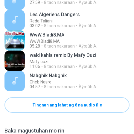
27:59
8 taon nakaraan
Àýœûb A.
Les Algeriens Dangers
Reda Taliani
03:02
8 taon nakaraan
Àýœûb A.
WwW.Bladi8.MA
WwW.Bladi8.MA
05:28
8 taon nakaraan
Àýœûb A.
wald kahla remix By Mafy Ouzi
Mafy ouzi
11:06
8 taon nakaraan
Àýœûb A.
Nabghik Nabghik
Cheb Nasro
04:57
8 taon nakaraan
Àýœûb A.
Tingnan ang lahat ng 6 na audio file
Baka magustuhan mo rin