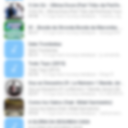
3 Um Só - Última Dose (Part Tribo da Periferia) Youtube.com/AHoraDoRap
3 Um Só - Última Dose (Part Tribo da Periferia) Youtube.com/AHoraDoRap
04:46
11 mga taon na ang nakalipas
mateus_bg007
01 - Bonde da Stronda Bonde da Maromba .mp3
02:27
12 mga taon na ang nakalipas
laranguti90
Sete Trombetas
Sete Trombetas
05:31
15 mga taon na ang nakalipas
ju-amanda2010
Todo Tuyo (2015)
Todo Tuyo (2015)
02:43
12 mga taon na ang nakalipas
Diego R.
Soy un Desastre (ft. La Número 1 Banda Jerez) (2014)
Soy un Desastre (ft. La Número 1 Banda Jerez) (2014)
02:47
12 mga taon na ang nakalipas
DJ GALAXI N.
Como los Gatos (feat. Xitlali Sarmiento)
Como los Gatos (feat. Xitlali Sarmiento)
03:02
11 mga taon na ang nakalipas
carlosmancilla9
A GLÓRIA DA SEGUNDA CASA