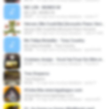
04:10
14 mga taon na ang nakalipas
Daniela N.
MC LON - MUNDO M
MC LON - MUNDO M
03:47
16 mga taon na ang nakalipas
necko17
Heroes (We Could Be) [Acoustic Piano Version]
Heroes (We Could Be) [Acoustic Piano Version]
03:47
12 mga taon na ang nakalipas
valerio14081988
Mc Felipe Boladão - Tony Country
Mc Felipe Boladão - Tony Country
03:06
16 mga taon na ang nakalipas
guzinho66
Cristiano Araújo - Você Vai Ficar Em Mim.mp3
03:05
14 mga taon na ang nakalipas
Priscila G.
Tres Disparos
Tres Disparos
03:26
12 mga taon na ang nakalipas
javier P.
#Cinta Kita www.lagubagus.com
#Cinta Kita www.lagubagus.com
05:38
15 mga taon na ang nakalipas
arjoena20