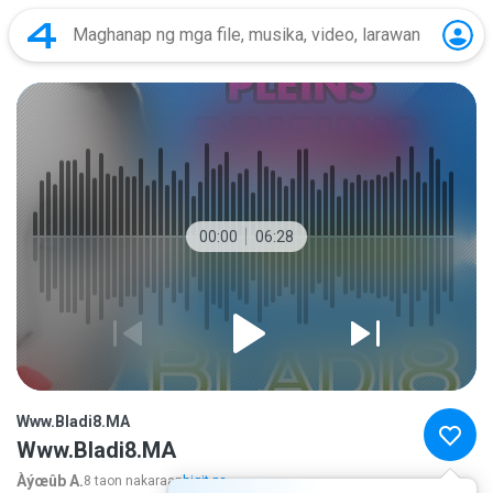
00:00
06:28
Www.Bladi8.MA
Www.Bladi8.MA
Àýœûb A.
8 taon nakaraan
higit pa...