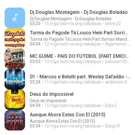
Dj Douglas Montagem - Dj Douglas Boladao
Dj Douglas Montagem - Dj Douglas Boladao
03:25
15 mga taon na ang nakalipas
kelve.22
Turma do Pagode Tá Louco Hein Part Sorriso Maroto (Ao Vivo) DVD 2014
Turma do Pagode Tá Louco Hein Part Sorriso Maroto (Ao Vivo) DVD 2014
04:04
12 mga taon na ang nakalipas
Agamenon A.
MC GUIME - PAIS DO FUTEBOL (PART EMICIDA) 2014.mp3
03:03
13 mga taon na ang nakalipas
patrese100ideia
01 - Marcos e Belutti part. Wesley Safadão - Aquele um por cento (Remix 2016).mp3
03:24
11 mga taon na ang nakalipas
anderson S.
Deus do Impossivel
Deus do Impossivel
04:39
15 mga taon na ang nakalipas
Elza C.
Aunque Ahora Estes Con El (2015)
Aunque Ahora Estes Con El (2015)
03:34
12 mga taon na ang nakalipas
Diego R.