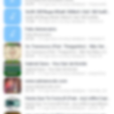
A GLÓRIA DA SEGUNDA CASA
04:49
14 mga taon na ang nakalipas
chaysuedeaguiar
ЗнЗК ЗбУЯнде ИХжК ЗбФнО гЗеС ЗбгЪнЮбн
ЗнЗК ЗбУЯнде ИХжК ЗбФнО гЗеС ЗбгЪнЮбн
10:28
18 mga taon na ang nakalipas
wweerr6
Feliz Aniversário
Feliz Aniversário
03:50
13 mga taon na ang nakalipas
baladas D.
Os Travessos (Part. Thiaguinho) - Não Sei Mais o Que Fazer (2016)
Os Travessos (Part. Thiaguinho) - Não Sei Mais o Que Fazer (2016)
02:54
10 mga taon na ang nakalipas
Paulo M.
Gabriel Gava - Vou Sair de Kombi
Gabriel Gava - Vou Sair de Kombi
03:19
12 mga taon na ang nakalipas
peyperboy
www.salvianocds.com
www.salvianocds.com
03:18
10 mga taon na ang nakalipas
brenda_teless
Hasta Que Te ConocÃ­ (Feat. Joy) wWw.CopiroMusic.CoM
Hasta Que Te ConocÃ­ (Feat. Joy) wWw.CopiroMusic.CoM
08:48
11 mga taon na ang nakalipas
jonter_92