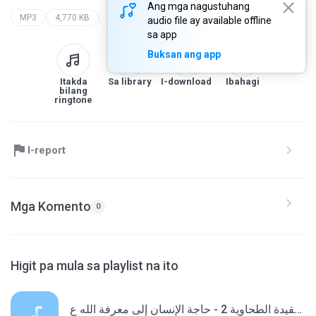
Ang mga nagustuhang
MP3
4,770 KB
Www.Bladi8.MA
www.bladi8.ma
audio file ay available offline
sa app
Buksan ang app
Itakda
Sa library
I-download
Ibahagi
bilang
ringtone
I-report
Mga Komento
0
Higit pa mula sa playlist na ito
العقيدة الطحاوية 2 - حاجة الإنسان إلى معرفة الله ع