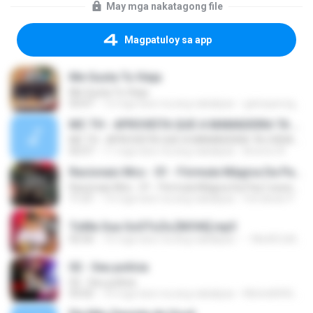
May mga nakatagong file
Magpatuloy sa app
Me Gusta Tu Vieja
Me Gusta Tu Vieja
03:07
12 mga taon na ang nakalipas
gatosperegrinos
MC TH - APROVEITA QUE A MAMADEIRA TA CHEIA (LANÇAMENTO OFICIAL 2015)
MC TH - APROVEITA QUE A MAMADEIRA TA CHEIA (LANÇAMENTO OFICIAL 2015)
02:57
11 mga taon na ang nakalipas
Brenno N.
Racionais Mcs - 01 - Fórmula Mágica Da Paz [ www.MP3KING.com.br ].mp3
Racionais Mcs - 01 - Fórmula Mágica Da Paz [ www.MP3KING.com.br ].mp3
11:21
14 mga taon na ang nakalipas
Fernando P.
ToMa Sua GoSToZa [NOVA].mp3
02:56
16 mga taon na ang nakalipas
• WwW.CeNTRalDoCAVacO• .
02 - Seu polícia
02 - Seu polícia
03:02
10 mga taon na ang nakalipas
Michelli4567@gnail.com M.