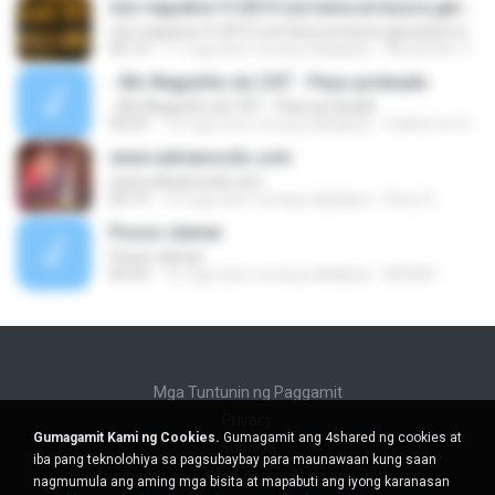
mix regueton 9-2015-(un beso,te busco,ginza,borro cassete)-dj alexander putumayo
mix regueton 9-2015-(un beso,te busco,ginza,borro cassete)-dj alexander putumayo
05:14
11 mga taon na ang nakalipas
Alexander Z.
- Mc Neguinho do CXT - Peço proteção
- Mc Neguinho do CXT - Peço proteção
02:25
12 mga taon na ang nakalipas
Guilherme S.
www.salvianocds.com
www.salvianocds.com
04:19
10 mga taon na ang nakalipas
Rony S.
Posso clamar
Posso clamar
05:24
12 mga taon na ang nakalipas
BRUNO
Mga Tuntunin ng Paggamit
Privacy
Gumagamit Kami ng Cookies.
Gumagamit ang 4shared ng cookies at
Suporta
iba pang teknolohiya sa pagsubaybay para maunawaan kung saan
Huwag ibenta ang aking personal na impormasyon
nagmumula ang aming mga bisita at mapabuti ang iyong karanasan