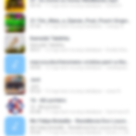
01- Ou Some ou Soma #BielBands.mp3
03:16
11 mga taon na ang nakalipas
Daniel S.
21-Tim_Maia_e_Djavan_Pout_Pourri-Grupo_Obsessão_Ao_Vivo_Lapa_40_Graus_2015.mp3
07:35
11 mga taon na ang nakalipas
rodrigo A.
Kamulah Takdirku
Kamulah Takdirku
04:51
12 mga taon na ang nakalipas
Doddy Ishak I.
marcoscdsofenomeno-cristina-perri-a-thousand-years-crepusculo-rios-roots-1cc220.mp3
04:00
12 mga taon na ang nakalipas
nataliapaziol1
Juré
Juré
03:22
12 mga taon na ang nakalipas
cesar A.
16 - Alô porteiro
16 - Alô porteiro
03:48
11 mga taon na ang nakalipas
Sammara N.
Mc Felipe Boladão - Residência Dos Loucos (Exclusividade ToPFunk) Vrs Original
Mc Felipe Boladão - Residência Dos Loucos (Exclusividade ToPFunk) Vrs Original
03:20
17 mga taon na ang nakalipas
bruno_f_2006