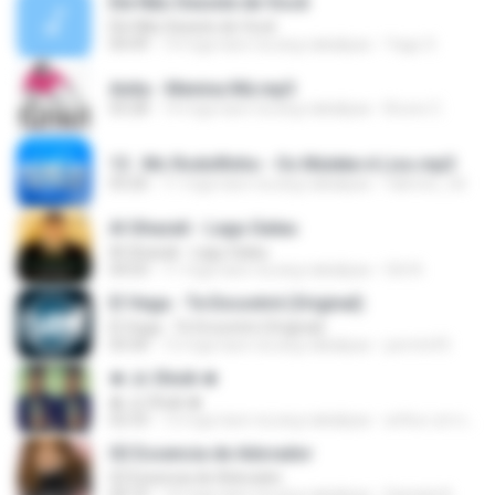
Ele Não Desiste de Você
Ele Não Desiste de Você
04:49
14 mga taon na ang nakalipas
Yago S.
Anita - Menina Má.mp3
03:28
14 mga taon na ang nakalipas
Bruno C.
13 . Mc Rodolfinho - Os Muleke é Liso.mp3
03:26
11 mga taon na ang nakalipas
fabricio_3d
Al Ghazali - Lagu Galau
Al Ghazali - Lagu Galau
04:03
11 mga taon na ang nakalipas
Siti N.
El Vega - Te Encontré (Original)
El Vega - Te Encontré (Original)
03:30
12 mga taon na ang nakalipas
perrito93
♚ Jc Shєik ♚
♚ Jc Shєik ♚
02:33
12 mga taon na ang nakalipas
arthur um so caminho R.
02 Essencia de Adorador
02 Essencia de Adorador