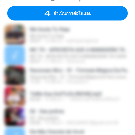
ดำเนินการต่อในแอป
Me Gusta Tu Vieja
Me Gusta Tu Vieja
03:07
12 ปีที่แล้ว
gatosperegrinos
MC TH - APROVEITA QUE A MAMADEIRA TA CHEIA (LANÇAMENTO OFICIAL 2015)
MC TH - APROVEITA QUE A MAMADEIRA TA CHEIA (LANÇAMENTO OFICIAL 2015)
02:57
11 ปีที่แล้ว
Brenno N.
Racionais Mcs - 01 - Fórmula Mágica Da Paz [ www.MP3KING.com.br ].mp3
Racionais Mcs - 01 - Fórmula Mágica Da Paz [ www.MP3KING.com.br ].mp3
11:21
14 ปีที่แล้ว
Fernando P.
ToMa Sua GoSToZa [NOVA].mp3
02:56
16 ปีที่แล้ว
• WwW.CeNTRalDoCAVacO• .
02 - Seu polícia
02 - Seu polícia
03:02
10 ปีที่แล้ว
Michelli4567@gnail.com M.
Ele Não Desiste de Você