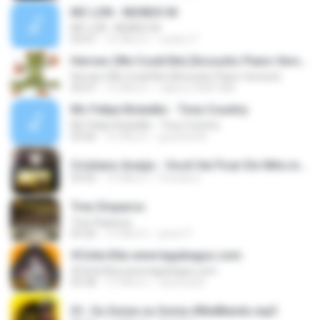
MC LON - MUNDO M
MC LON - MUNDO M
03:47
16 ปีที่แล้ว
necko17
Heroes (We Could Be) [Acoustic Piano Version]
Heroes (We Could Be) [Acoustic Piano Version]
03:47
12 ปีที่แล้ว
valerio14081988
Mc Felipe Boladão - Tony Country
Mc Felipe Boladão - Tony Country
03:06
16 ปีที่แล้ว
guzinho66
Cristiano Araújo - Você Vai Ficar Em Mim.mp3
03:05
14 ปีที่แล้ว
Priscila G.
Tres Disparos
Tres Disparos
03:26
12 ปีที่แล้ว
javier P.
#Cinta Kita www.lagubagus.com
#Cinta Kita www.lagubagus.com
05:38
15 ปีที่แล้ว
arjoena20
01- Ou Some ou Soma #BielBands.mp3