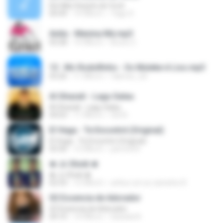
Ele Não Desiste de Você
04:49
14 ปีที่แล้ว
Yago S.
Anita - Menina Má.mp3
03:28
14 ปีที่แล้ว
Bruno C.
13 . Mc Rodolfinho - Os Muleke é Liso.mp3
03:26
11 ปีที่แล้ว
fabricio_3d
Al Ghazali - Lagu Galau
Al Ghazali - Lagu Galau
04:03
11 ปีที่แล้ว
Siti N.
El Vega - Te Encontré (Original)
El Vega - Te Encontré (Original)
03:30
12 ปีที่แล้ว
perrito93
♚ Jc Shєik ♚
♚ Jc Shєik ♚
02:33
12 ปีที่แล้ว
arthur um so caminho R.
02 Essencia de Adorador
02 Essencia de Adorador
04:10
14 ปีที่แล้ว
Daniela N.