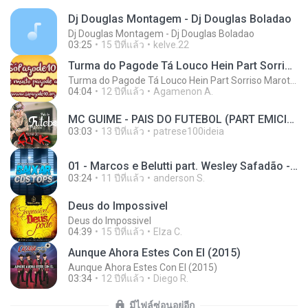
Dj Douglas Montagem - Dj Douglas Boladao
Dj Douglas Montagem - Dj Douglas Boladao
03:25
15 ปีที่แล้ว
kelve.22
Turma do Pagode Tá Louco Hein Part Sorriso Maroto (Ao Vivo) DVD 2014
Turma do Pagode Tá Louco Hein Part Sorriso Maroto (Ao Vivo) DVD 2014
04:04
12 ปีที่แล้ว
Agamenon A.
MC GUIME - PAIS DO FUTEBOL (PART EMICIDA) 2014.mp3
03:03
13 ปีที่แล้ว
patrese100ideia
01 - Marcos e Belutti part. Wesley Safadão - Aquele um por cento (Remix 2016).mp3
03:24
11 ปีที่แล้ว
anderson S.
Deus do Impossivel
Deus do Impossivel
04:39
15 ปีที่แล้ว
Elza C.
Aunque Ahora Estes Con El (2015)
Aunque Ahora Estes Con El (2015)
03:34
12 ปีที่แล้ว
Diego R.
มีไฟล์ซ่อนอยู่อีก