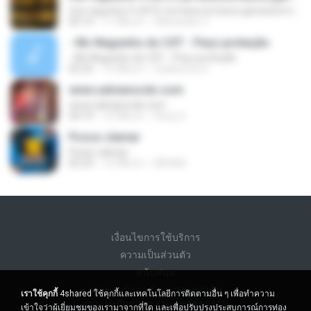
mix regueton 9-2015-(un beso,te busco,ginza,borro cassete)-dj alexander putumayo
05:14
11 ปีที่แล้ว
Alexander Z.
- Mc Neguinho do CXT - Peço proteção
- Mc Neguinho do CXT - Peço proteção
02:25
12 ปีที่แล้ว
Guilherme S.
www.salvianocds.com
www.salvianocds.com
04:19
10 ปีที่แล้ว
Rony S.
Posso clamar
Posso clamar
05:24
12 ปีที่แล้ว
BRUNO
เงื่อนไขการใช้บริการ
ความเป็นส่วนตัว
สนับสนุน
อย่าขายข้อมูลส่วนบุคคลของฉัน
เราใช้คุกกี้
4shared ใช้คุกกี้และเทคโนโลยีการติดตามอื่น ๆ เพื่อทำความ
อย่าแบ่งปันข้อมูลส่วนบุคคลของฉัน
เข้าใจว่าผู้เยี่ยมชมของเรามาจากที่ใด และเพื่อปรับปรุงประสบการณ์การท่อง