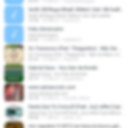
04:49
14 ปีที่แล้ว
chaysuedeaguiar
ЗнЗК ЗбУЯнде ИХжК ЗбФнО гЗеС ЗбгЪнЮбн
ЗнЗК ЗбУЯнде ИХжК ЗбФнО гЗеС ЗбгЪнЮбн
10:28
18 ปีที่แล้ว
wweerr6
Feliz Aniversário
Feliz Aniversário
03:50
13 ปีที่แล้ว
baladas D.
Os Travessos (Part. Thiaguinho) - Não Sei Mais o Que Fazer (2016)
Os Travessos (Part. Thiaguinho) - Não Sei Mais o Que Fazer (2016)
02:54
10 ปีที่แล้ว
Paulo M.
Gabriel Gava - Vou Sair de Kombi
Gabriel Gava - Vou Sair de Kombi
03:19
12 ปีที่แล้ว
peyperboy
www.salvianocds.com
www.salvianocds.com
03:18
10 ปีที่แล้ว
brenda_teless
Hasta Que Te ConocÃ­ (Feat. Joy) wWw.CopiroMusic.CoM
Hasta Que Te ConocÃ­ (Feat. Joy) wWw.CopiroMusic.CoM
08:48
11 ปีที่แล้ว
jonter_92
mix regueton 9-2015-(un beso,te busco,ginza,borro cassete)-dj alexander putumayo