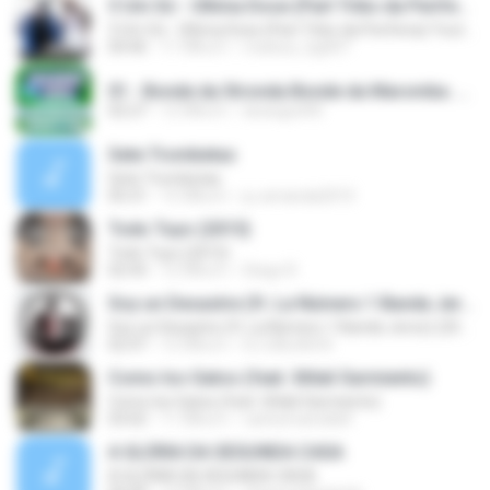
3 Um Só - Última Dose (Part Tribo da Periferia) Youtube.com/AHoraDoRap
3 Um Só - Última Dose (Part Tribo da Periferia) Youtube.com/AHoraDoRap
04:46
11 ปีที่แล้ว
mateus_bg007
01 - Bonde da Stronda Bonde da Maromba .mp3
02:27
12 ปีที่แล้ว
laranguti90
Sete Trombetas
Sete Trombetas
05:31
15 ปีที่แล้ว
ju-amanda2010
Todo Tuyo (2015)
Todo Tuyo (2015)
02:43
12 ปีที่แล้ว
Diego R.
Soy un Desastre (ft. La Número 1 Banda Jerez) (2014)
Soy un Desastre (ft. La Número 1 Banda Jerez) (2014)
02:47
12 ปีที่แล้ว
DJ GALAXI N.
Como los Gatos (feat. Xitlali Sarmiento)
Como los Gatos (feat. Xitlali Sarmiento)
03:02
11 ปีที่แล้ว
carlosmancilla9
A GLÓRIA DA SEGUNDA CASA
A GLÓRIA DA SEGUNDA CASA