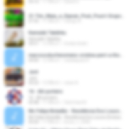
03:16
11 ปีที่แล้ว
Daniel S.
21-Tim_Maia_e_Djavan_Pout_Pourri-Grupo_Obsessão_Ao_Vivo_Lapa_40_Graus_2015.mp3
07:35
11 ปีที่แล้ว
rodrigo A.
Kamulah Takdirku
Kamulah Takdirku
04:51
12 ปีที่แล้ว
Doddy Ishak I.
marcoscdsofenomeno-cristina-perri-a-thousand-years-crepusculo-rios-roots-1cc220.mp3
04:00
12 ปีที่แล้ว
nataliapaziol1
Juré
Juré
03:22
12 ปีที่แล้ว
cesar A.
16 - Alô porteiro
16 - Alô porteiro
03:48
11 ปีที่แล้ว
Sammara N.
Mc Felipe Boladão - Residência Dos Loucos (Exclusividade ToPFunk) Vrs Original
Mc Felipe Boladão - Residência Dos Loucos (Exclusividade ToPFunk) Vrs Original
03:20
17 ปีที่แล้ว
bruno_f_2006