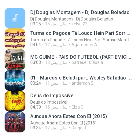
Dj Douglas Montagem - Dj Douglas Boladao
Dj Douglas Montagem - Dj Douglas Boladao
kelve.22
15 سال پیش
03:25
Turma do Pagode Tá Louco Hein Part Sorriso Maroto (Ao Vivo) DVD 2014
Turma do Pagode Tá Louco Hein Part Sorriso Maroto (Ao Vivo) DVD 2014
Agamenon A.
12 سال پیش
04:04
MC GUIME - PAIS DO FUTEBOL (PART EMICIDA) 2014.mp3
patrese100ideia
13 سال پیش
03:03
01 - Marcos e Belutti part. Wesley Safadão - Aquele um por cento (Remix 2016).mp3
anderson S.
11 سال پیش
03:24
Deus do Impossivel
Deus do Impossivel
Elza C.
15 سال پیش
04:39
Aunque Ahora Estes Con El (2015)
Aunque Ahora Estes Con El (2015)
Diego R.
12 سال پیش
03:34