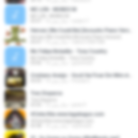
Daniela N.
14 سال پیش
04:10
MC LON - MUNDO M
MC LON - MUNDO M
necko17
16 سال پیش
03:47
Heroes (We Could Be) [Acoustic Piano Version]
Heroes (We Could Be) [Acoustic Piano Version]
valerio14081988
12 سال پیش
03:47
Mc Felipe Boladão - Tony Country
Mc Felipe Boladão - Tony Country
guzinho66
16 سال پیش
03:06
Cristiano Araújo - Você Vai Ficar Em Mim.mp3
Priscila G.
14 سال پیش
03:05
Tres Disparos
Tres Disparos
javier P.
12 سال پیش
03:26
#Cinta Kita www.lagubagus.com
#Cinta Kita www.lagubagus.com
arjoena20
15 سال پیش
05:38