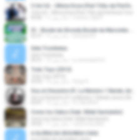
3 Um Só - Última Dose (Part Tribo da Periferia) Youtube.com/AHoraDoRap
3 Um Só - Última Dose (Part Tribo da Periferia) Youtube.com/AHoraDoRap
mateus_bg007
11 سال پیش
04:46
01 - Bonde da Stronda Bonde da Maromba .mp3
laranguti90
12 سال پیش
02:27
Sete Trombetas
Sete Trombetas
ju-amanda2010
15 سال پیش
05:31
Todo Tuyo (2015)
Todo Tuyo (2015)
Diego R.
12 سال پیش
02:43
Soy un Desastre (ft. La Número 1 Banda Jerez) (2014)
Soy un Desastre (ft. La Número 1 Banda Jerez) (2014)
DJ GALAXI N.
12 سال پیش
02:47
Como los Gatos (feat. Xitlali Sarmiento)
Como los Gatos (feat. Xitlali Sarmiento)
carlosmancilla9
11 سال پیش
03:02
A GLÓRIA DA SEGUNDA CASA