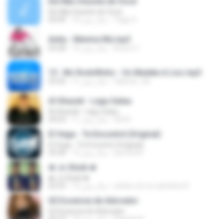
Ele Não Desiste de Você
Ele Não Desiste de Você
Yago S.
14 سال پیش
04:49
Anita - Menina Má.mp3
Bruno C.
14 سال پیش
03:28
13 . Mc Rodolfinho - Os Muleke é Liso.mp3
fabricio_3d
11 سال پیش
03:26
Al Ghazali - Lagu Galau
Al Ghazali - Lagu Galau
Siti N.
11 سال پیش
04:03
El Vega - Te Encontré (Original)
El Vega - Te Encontré (Original)
perrito93
12 سال پیش
03:30
♚ Jc Shєik ♚
♚ Jc Shєik ♚
arthur um so caminho R.
12 سال پیش
02:33
02 Essencia de Adorador
02 Essencia de Adorador