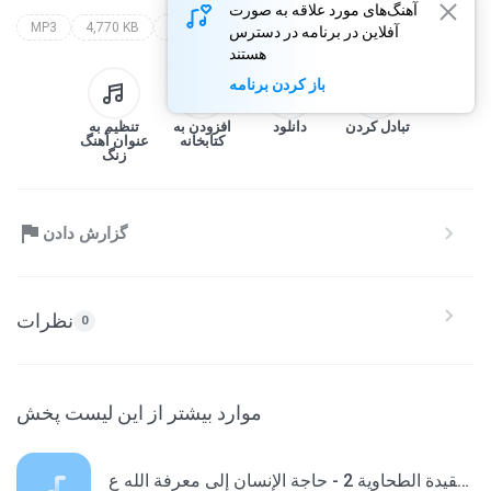
آهنگ‌های مورد علاقه به صورت
MP3
4,770 KB
Www.Bladi8.MA
www.bladi8.ma
آفلاین در برنامه در دسترس
هستند
باز کردن برنامه
تبادل کردن
دانلود
افزودن به
تنظیم به
کتابخانه
عنوان آهنگ
زنگ
گزارش دادن
نظرات
0
موارد بیشتر از این لیست پخش
العقيدة الطحاوية 2 - حاجة الإنسان إلى معرفة الله ع