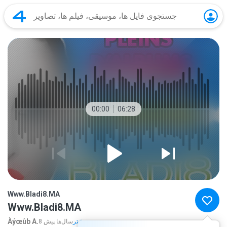
00:00
06:28
Www.Bladi8.MA
Www.Bladi8.MA
Àýœûb A.
بیشتر...
8 سال‌ها پیش