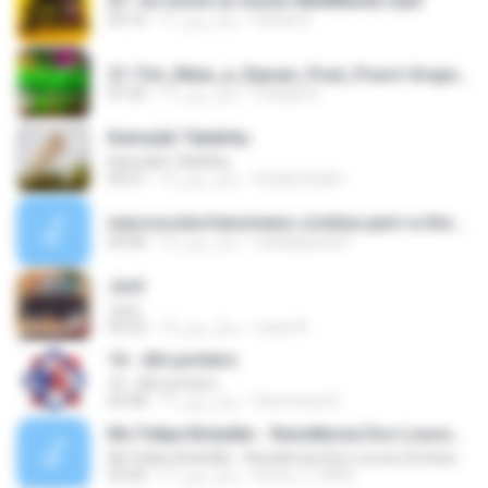
01- Ou Some ou Soma #BielBands.mp3
Daniel S.
11 سال پیش
03:16
21-Tim_Maia_e_Djavan_Pout_Pourri-Grupo_Obsessão_Ao_Vivo_Lapa_40_Graus_2015.mp3
rodrigo A.
11 سال پیش
07:35
Kamulah Takdirku
Kamulah Takdirku
Doddy Ishak I.
12 سال پیش
04:51
marcoscdsofenomeno-cristina-perri-a-thousand-years-crepusculo-rios-roots-1cc220.mp3
nataliapaziol1
12 سال پیش
04:00
Juré
Juré
cesar A.
12 سال پیش
03:22
16 - Alô porteiro
16 - Alô porteiro
Sammara N.
11 سال پیش
03:48
Mc Felipe Boladão - Residência Dos Loucos (Exclusividade ToPFunk) Vrs Original
Mc Felipe Boladão - Residência Dos Loucos (Exclusividade ToPFunk) Vrs Original
bruno_f_2006
17 سال پیش
03:20