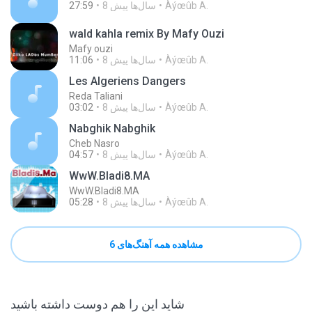
Àýœûb A.
8 سال‌ها پیش
27:59
wald kahla remix By Mafy Ouzi
Mafy ouzi
Àýœûb A.
8 سال‌ها پیش
11:06
Les Algeriens Dangers
Reda Taliani
Àýœûb A.
8 سال‌ها پیش
03:02
Nabghik Nabghik
Cheb Nasro
Àýœûb A.
8 سال‌ها پیش
04:57
WwW.Bladi8.MA
WwW.Bladi8.MA
Àýœûb A.
8 سال‌ها پیش
05:28
مشاهده همه آهنگ‌های 6
شاید این را هم دوست داشته باشید