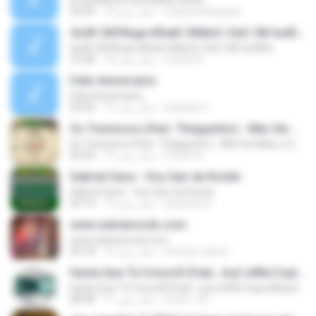
A GLÓRIA DA SEGUNDA CASA
chaysuedeaguiar
14 سال پیش
04:49
ЗнЗК ЗбУЯнде ИХжК ЗбФнО гЗеС ЗбгЪнЮбн
ЗнЗК ЗбУЯнде ИХжК ЗбФнО гЗеС ЗбгЪнЮбн
wweerr6
18 سال پیش
10:28
Feliz Aniversário
Feliz Aniversário
baladas D.
13 سال پیش
03:50
Os Travessos (Part. Thiaguinho) - Não Sei Mais o Que Fazer (2016)
Os Travessos (Part. Thiaguinho) - Não Sei Mais o Que Fazer (2016)
Paulo M.
10 سال پیش
02:54
Gabriel Gava - Vou Sair de Kombi
Gabriel Gava - Vou Sair de Kombi
peyperboy
12 سال پیش
03:19
www.salvianocds.com
www.salvianocds.com
brenda_teless
10 سال پیش
03:18
Hasta Que Te ConocÃ­ (Feat. Joy) wWw.CopiroMusic.CoM
Hasta Que Te ConocÃ­ (Feat. Joy) wWw.CopiroMusic.CoM
jonter_92
11 سال پیش
08:48