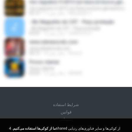
mix regueton 9-2015-(un beso,te busco,ginza,borro cassete)-dj alexander putumayo
mix regueton 9-2015-(un beso,te busco,ginza,borro cassete)-dj alexander putumayo
Alexander Z.
11 سال پیش
05:14
- Mc Neguinho do CXT - Peço proteção
- Mc Neguinho do CXT - Peço proteção
Guilherme S.
12 سال پیش
02:25
www.salvianocds.com
www.salvianocds.com
Rony S.
10 سال پیش
04:19
Posso clamar
Posso clamar
BRUNO
12 سال پیش
05:24
شرايط استفاده
قوانين
پشتیبانی
اطلاعات شخصی من را نفروشید
ما از کوکی‌ها استفاده می‌کنیم.
4shared از کوکی‌ها و سایر فناوری‌های ردیابی