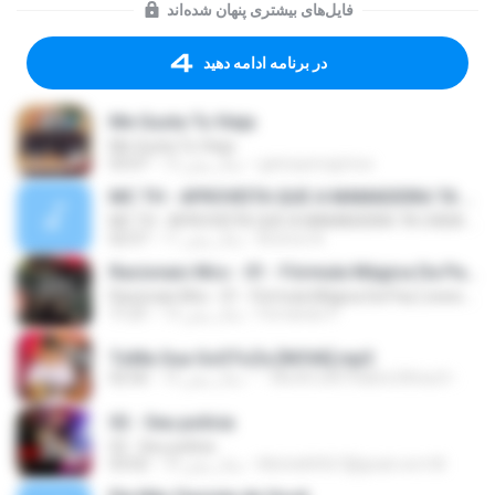
فایل‌های بیشتری پنهان شده‌اند
در برنامه ادامه دهید
Me Gusta Tu Vieja
Me Gusta Tu Vieja
gatosperegrinos
12 سال پیش
03:07
MC TH - APROVEITA QUE A MAMADEIRA TA CHEIA (LANÇAMENTO OFICIAL 2015)
MC TH - APROVEITA QUE A MAMADEIRA TA CHEIA (LANÇAMENTO OFICIAL 2015)
Brenno N.
11 سال پیش
02:57
Racionais Mcs - 01 - Fórmula Mágica Da Paz [ www.MP3KING.com.br ].mp3
Racionais Mcs - 01 - Fórmula Mágica Da Paz [ www.MP3KING.com.br ].mp3
Fernando P.
14 سال پیش
11:21
ToMa Sua GoSToZa [NOVA].mp3
• WwW.CeNTRalDoCAVacO• .
16 سال پیش
02:56
02 - Seu polícia
02 - Seu polícia
Michelli4567@gnail.com M.
10 سال پیش
03:02