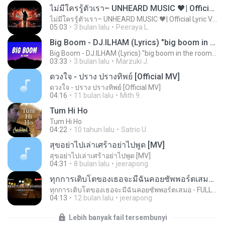
ไม่มีใครรู้ตัวเรา– UNHEARD MUSIC 🖤| Official Lyric Video | เพลงสู้ชีวิต
ไม่มีใครรู้ตัวเรา– UNHEARD MUSIC 🖤| Official Lyric Video | เพลงสู้ชีวิต
05:03
3 bulan lalu
Peeraya L.
Big Boom - DJ.ILHAM (Lyrics) "big boom in the room i go kaboom"
Big Boom - DJ.ILHAM (Lyrics) "big boom in the room i go kaboom"
03:33
3 bulan lalu
Marzuki J.
ดวงใจ - ปราง ปรางทิพย์ [Official MV]
ดวงใจ - ปราง ปรางทิพย์ [Official MV]
04:16
11 bulan lalu
Mith 9.
Tum Hi Ho
Tum Hi Ho
04:22
10 tahun lalu
Satrio U.
สุขอย่าไปเล่าเศร้าอย่าไปพูด [MV]
สุขอย่าไปเล่าเศร้าอย่าไปพูด [MV]
04:31
8 bulan lalu
jeerapong
ทุกการเติบโตของเธอจะมีฉันคอยซัพพอร์ตเสมอ - FULL , [เนื้อเพลง]
ทุกการเติบโตของเธอจะมีฉันคอยซัพพอร์ตเสมอ - FULL , [เนื้อเพลง]
04:13
12 bulan lalu
jeerapong
Lebih banyak fail tersembunyi