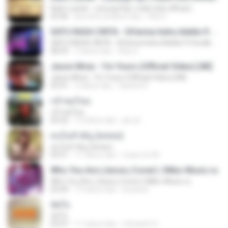
Raim Laode - Lesung Pipi ( video lirik official )
03:46
kira-kira setahun lalu
Adii S.
SATU RASA CINTA - Difarina Indra Adella ft Fendik Adella - OM ADELLA
SATU RASA CINTA - Difarina Indra Adella ft Fendik Adella - OM ADELLA
08:59
3 tahun lalu
Arip S.
Jason Mraz - I'm Yours (Official Video) [4K]
Jason Mraz - I'm Yours (Official Video) [4K]
03:41
2 tahun lalu
Sandra P.
กล้าพอไหม
กล้าพอไหม
05:02
12 tahun lalu
jan-jit
คนไม่สำคัญ (พลพล)
คนไม่สำคัญ (พลพล)
03:51
11 tahun lalu
mass.tm M.
Who You Are (Jesse j Cover) | Miko-Music.ru
Who You Are (Jesse j Cover) | Miko-Music.ru
03:49
13 tahun lalu
koizeed
ขัดใจ
ขัดใจ
03:47
11 tahun lalu
ohhaehh O.