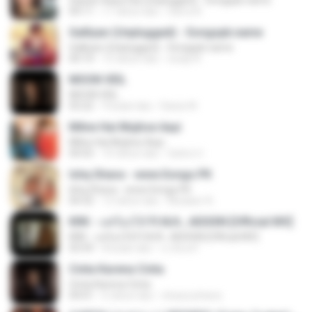
Sawan Aaya Hai (Unplugged) - Songspk.name
04:11
11 tahun lalu
Sarra A.
Galliyan (Unplugged) - Songspk.name
Galliyan (Unplugged) - Songspk.name
04:14
12 tahun lalu
swap N.
MOON VEIL
MOON VEIL
03:22
9 bulan lalu
Dania W.
Milne Hai Mujhse Aayi
Milne Hai Mujhse Aayi
04:55
10 tahun lalu
Satrio U.
Ishq Shava - www.Songs.PK
Ishq Shava - www.Songs.PK
04:32
12 tahun lalu
Mudasir A.
KRK - แค่ร้องไห้ Ft.N/A , AISXXN [Official MV]
KRK - แค่ร้องไห้ Ft.N/A , AISXXN [Official MV]
03:59
8 bulan lalu
นวมินทร์
Cinta Karena Cinta
Cinta Karena Cinta
04:01
6 tahun lalu
shaza johana