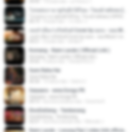
04:45
10 bulan lalu
ลูกไม้หล่น ไ.
โปรดส่งเรามาคู่กันอีกได้ไหม -โชเล่ย์ ชคัทพล [ OFFICIAL MV ]
โปรดส่งเรามาคู่กันอีกได้ไหม -โชเล่ย์ ชคัทพล [ OFFICIAL MV ]
06:19
9 bulan lalu
วรรณิศา ก.
เธอลำเอียง I อริสมันต์ Cover by ฌอน - ฌฌ Music I เพลงยุค 90 I Rock Cover
เธอลำเอียง I อริสมันต์ Cover by ฌอน - ฌฌ Music I เพลงยุค 90 I Rock Cover
04:21
6 bulan lalu
Sirilak P.
Komang - Raim Laode ( Official Lirik )
Komang - Raim Laode ( Official Lirik )
03:42
3 tahun lalu
Fare&#39;z D.
Sunn Raha Hai
Sunn Raha Hai
06:30
10 tahun lalu
Satrio U.
Saiyaara - www.Songs.PK
Saiyaara - www.Songs.PK
04:13
kira-kira setahun lalu
Dewinta R.
EtonDeGeng - Temberang
EtonDeGeng - Temberang
02:57
kira-kira sebulan lalu
Marzuki J.
Raim Laode - Lesung Pipi ( video lirik official )