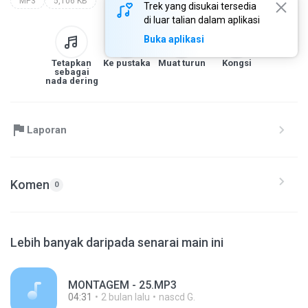
MP3
5,106 KB
Trek yang disukai tersedia
di luar talian dalam aplikasi
Buka aplikasi
Tetapkan
Ke pustaka
Muat turun
Kongsi
sebagai
nada dering
Laporan
Komen
0
Lebih banyak daripada senarai main ini
MONTAGEM - 25.MP3
04:31
2 bulan lalu
nascd G.