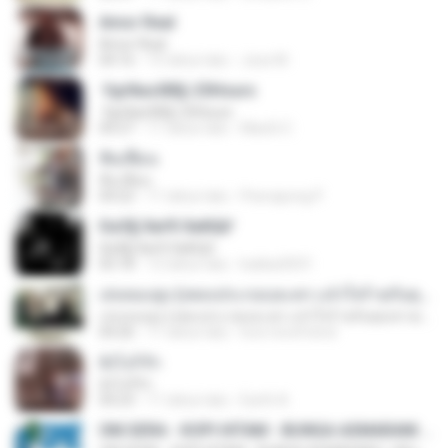
Amor Real
Amor Real
04:16
15 tahun lalu
Jose M.
·УдґйаѕХВ§-25Hours
·УдґйаѕХВ§-25Hours
04:27
11 tahun lalu
MaxGi C.
ฟั่นเฟือน
ฟั่นเฟือน
04:22
11 tahun lalu
Peerapong P.
ЄиЗ§·ХиґХ·ХиКШґ
ЄиЗ§·ХиґХ·ХиКШґ
05:18
12 tahun lalu
kukkai3031
เล่นของสูง (เพลงประกอบละคร แจ๋วใจร้ายกับคุณชายเทวดา)
เล่นของสูง (เพลงประกอบละคร แจ๋วใจร้ายกับคุณชายเทวดา)
04:26
11 tahun lalu
love-lovefriend
ยังไงก็รัก
ยังไงก็รัก
04:23
11 tahun lalu
Earth A.
OM.SERA - KOPI HITAM - BUNGA ASMARANI ( official Music and Video by Danang Multimedia Entertaiment )