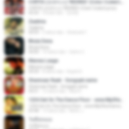
CORTIS (코르티스) 'REDRED' (Color Coded Lyrics)
CORTIS (코르티스) 'REDRED' (Color Coded Lyrics)
02:42
3 bulan lalu
정예환
Zaalima
Zaalima
04:59
5 tahun lalu
Shahzeb F.
Bhula Dena
Bhula Dena
04:00
10 tahun lalu
Satrio U.
Manwa Laage
Manwa Laage
04:34
8 tahun lalu
Kopeh K.
Shanivaar Raati - Songspk.name
Shanivaar Raati - Songspk.name
04:21
12 tahun lalu
Abid H.
1234 Get On The Dance Floor - www.Mp3HunGama.IN
1234 Get On The Dance Floor - www.Mp3HunGama.IN
03:48
13 tahun lalu
Nithin J.
วันที่อ่อนแอ
วันที่อ่อนแอ