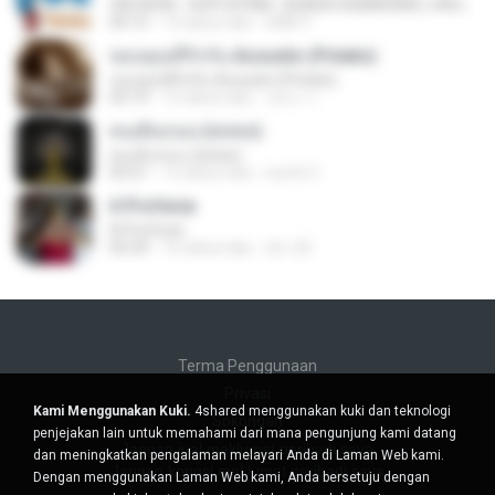
OM.SERA - KOPI HITAM - BUNGA ASMARANI ( official Music and Video by Danang Multimedia Entertaiment )
04:15
13 tahun lalu
DME P.
ขอบคุณที่รักกัน Acoustic (Potato)
ขอบคุณที่รักกัน Acoustic (Potato)
03:19
12 tahun lalu
รุสนา ร.
คนเดินถนน (พลพล)
คนเดินถนน (พลพล)
03:51
12 tahun lalu
sumit 3.
A Profecia
A Profecia
05:39
16 tahun lalu
drv-20
Terma Penggunaan
Privasi
Kami Menggunakan Kuki.
4shared menggunakan kuki dan teknologi
Sokongan
penjejakan lain untuk memahami dari mana pengunjung kami datang
Jangan jual maklumat peribadi saya
dan meningkatkan pengalaman melayari Anda di Laman Web kami.
Jangan kongsi maklumat peribadi saya
Dengan menggunakan Laman Web kami, Anda bersetuju dengan