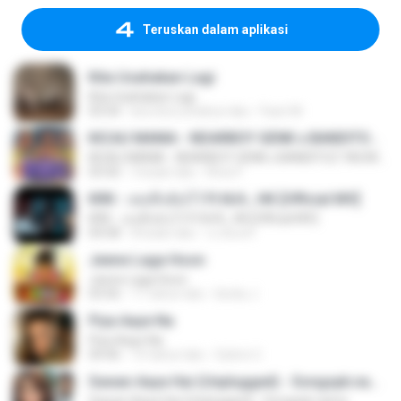
Teruskan dalam aplikasi
Kita Usahakan Lagi
Kita Usahakan Lagi
03:54
kira-kira setahun lalu
Fazri M.
KICAU MANIA - NDARBOY GENK x BANDITOZ YAOW 86 (OFFICIAL LYRIC VIDEO) GAS POL NDANGAK
KICAU MANIA - NDARBOY GENK x BANDITOZ YAOW 86 (OFFICIAL LYRIC VIDEO) GAS POL NDANGAK
03:50
3 bulan lalu
Rina P.
KRK - เธอทิ้งฉันไว้ Ft.N/A , HK [Official MV]
KRK - เธอทิ้งฉันไว้ Ft.N/A , HK [Official MV]
04:58
8 bulan lalu
นวมินทร์
Jeene Laga Hoon
Jeene Laga Hoon
03:56
11 tahun lalu
bindu J.
Piya Aaye Na
Piya Aaye Na
04:46
10 tahun lalu
Satrio U.
Sawan Aaya Hai (Unplugged) - Songspk.name