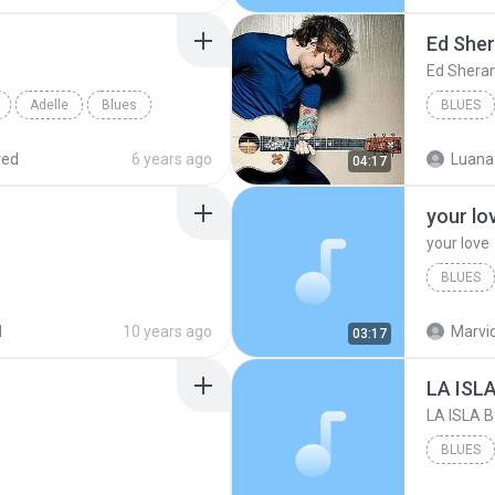
Ed She
Ed Shera
Adelle
Blues
BLUES
red
6 years ago
Luana
04:17
your lo
your love
BLUES
your lov
d
10 years ago
Marvio
03:17
LA ISL
LA ISLA 
BLUES