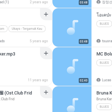
ad (1)
2 years ago
장정
03:48
BLUES
com
Ukays - Tergamak Kau
ads
5 years ago
tsuor
03:48
aker.mp3
BLUES
11 years ago
Lucas 
02:40
t.Club Frid
Bruna K
ub Frid
Bruna Kar
BLUES