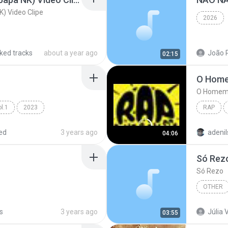
K) Video Clipe
2026
iked tracks
about a year ago
João 
02:15
O Home
O Homem
l.1
2023
RAP
Ana Castela
Genre:
Expressã
ed
3 years ago
adenil
04:06
Só Rez
Só Rezo
OTHER
Other
s
3 years ago
Júlia V
03:55