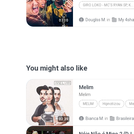
GIRO LOKO - MC'S RYAN SP, KADU, JOÃOZINHO VT, TUTO...
Douglss M.
in
My 4sha
07:10
You might also like
Melim
Melim
MELIM
Hipnotizou
Me
Bianca M.
in
Brasileira
02:39