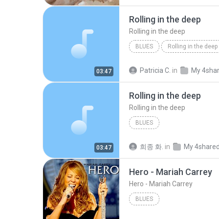
Rolling in the deep
Rolling in the deep
BLUES
Rolling in the deep
Rolling in the deep
Patricia C.
in
My 4sha
03:47
Rolling in the deep
Rolling in the deep
BLUES
희종 화.
in
My 4share
03:47
Hero - Mariah Carrey
Hero - Mariah Carrey
BLUES