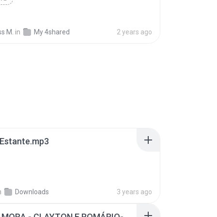
ss M.
in
My 4shared
2 years ago
 Estante.mp3
n
Downloads
3 years ago
NÃO NAMORA - CLAYTON E ROMÁRIO- ZÉ NETO E CRISTIANO (2).mp3