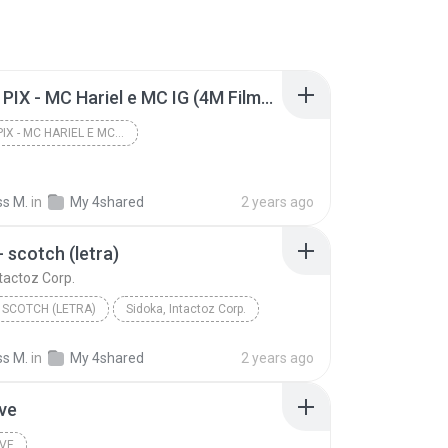
SÓ ERA PIX - MC Hariel e MC IG (4M Filmes)
SÓ ERA PIX - MC HARIEL E MC IG (4M FILMES)
ss M.
in
My 4shared
2 years ago
- scotch (letra)
ntactoz Corp.
- SCOTCH (LETRA)
Sidoka, Intactoz Corp.
ss M.
in
My 4shared
2 years ago
ive
IVE