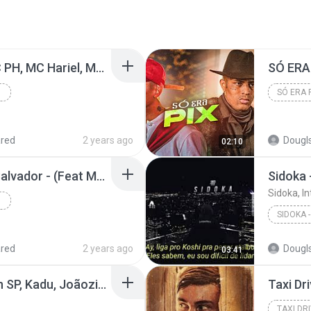
''4M Vibes'' - MC IG, MC PH, MC Hariel, MC Pedrinho, MC Davi, MC Leh e Luki (GR6 Explode) DJ Oreia
red
2 years ago
Dougl
02:10
"Vergonha pra mídia" Salvador - (Feat Mc Ryan SP/ Nog /Kevin/ Lele JP) *Letra*
Sidoka 
Sidoka, I
 SP...
SIDOKA 
red
2 years ago
Dougl
03:41
GIRO LOKO - MC's Ryan SP, Kadu, Joãozinho VT, Tuto, Kanhoto e Magal (DJ Boy)
Taxi Dr
TAXI DR