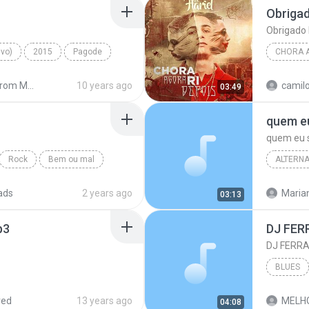
Obriga
Obrigado
ivo)
2015
Pagode
CHORA A
ento
Shared from MotoE2(4G-LTE)
10 years ago
camilo
03:49
quem e
quem eu 
Rock
Bem ou mal
ALTERNA
HORI
ads
2 years ago
Marian
03:13
p3
DJ FER
DJ FERRA
BLUES
JUNIOR
red
13 years ago
04:08