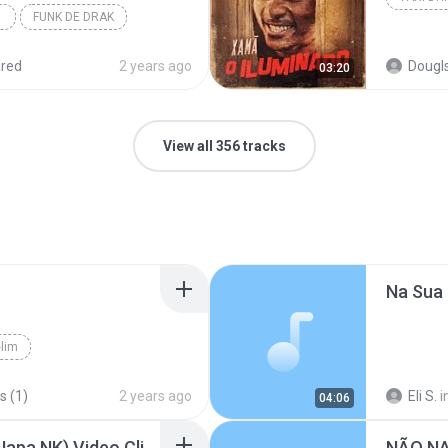
FUNK DE DRAK
red
2 years ago
Dougl
03:20
View all 356 tracks
Na Sua
lim
s (1)
2 years ago
Eli S.
i
04:06
Nóis Não é Migo 2 (DJ Japa NK) Video Clipe