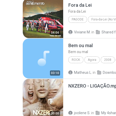
Fora da Lei
Fora da Lei
PAGODE
Fora-da-Lei (Ao V
Fora da Lei
Nosso Sentim
Viviane M.
in
04:04
Bem ou mal
Bem ou mal
ROCK
Agora
2008
Nx Zero
Matheus L.
in
Downlo
03:10
NXZERO - LIGAÇÃO.m
jocilene S.
in
My 4sha
00:00