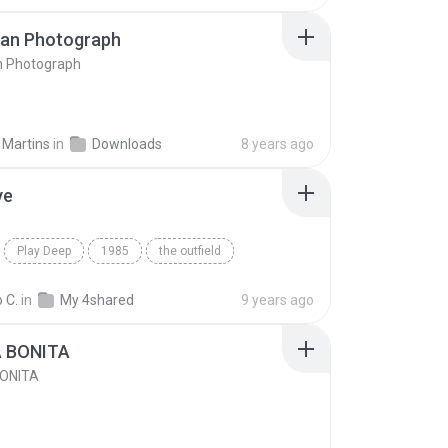
DJ FERRARI RMX (MC EDY LEMOND 2009 )
ran Photograph
n Photograph
 Martins
in
Downloads
8 years ago
ve
Play Deep
1985
the outfield
e
Blues
 C.
in
My 4shared
9 years ago
A BONITA
BONITA