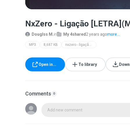
NxZero - Ligação [LETRA]
Douglss M.
in
My 4shared
2 years ago
more...
MP3
8,687 KB
nxzero - ligação [letra]
Open in...
To library
Down
Comments
0
Add new comment