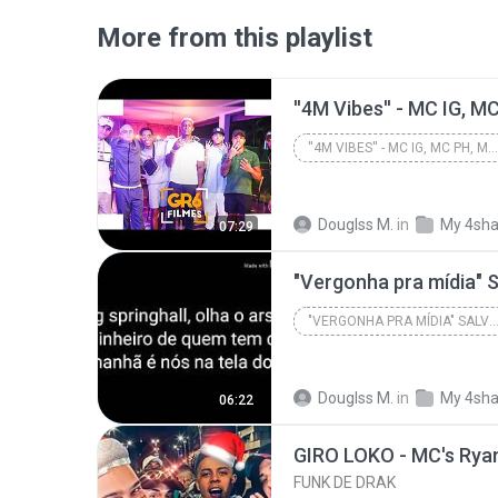
More from this playlist
''4M VIBES'' - MC IG, MC PH, MC HARIEL, MC PEDRINH...
Douglss M.
in
My 4sha
07:29
"VERGONHA PRA MÍDIA" SALVADOR - (FEAT MC RYAN
Douglss M.
in
My 4sha
06:22
FUNK DE DRAK