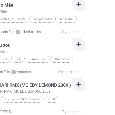
do Mãe
 Mãe
GORA, RI DEPOIS
Obrigado Mãe
Mc Hariel
 caio F.
in
Liked tracks
2 years ago
u sou
sou
TIVO
["+"]
quem eu sou
Alternativo
a P.
in
variadas
6 months ago
RARI RMX (MC EDY LEMOND 2009 )
RI RMX (MC EDY LEMOND 2009 )
Dj junior 2010 Altomotivo
2010
 FERNANDES
Blues
MELHORES DJ&#39;S B.
17 years ago