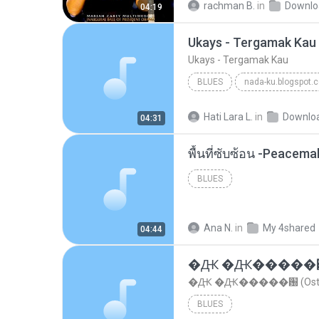
rachman B.
in
Downlo
04:19
Ukays - Tergamak Kau
Ukays - Tergamak Kau
BLUES
nada-ku.blogspot.
Ukays
Blues
Hati Lara L.
in
Downlo
04:31
พื้นที่ซับซ้อน -Peacem
BLUES
Ana N.
in
My 4shared
04:44
�Ԫ �Ԫ�����԰ (Os
�Ԫ �Ԫ�����԰ (Ost.Cl
BLUES