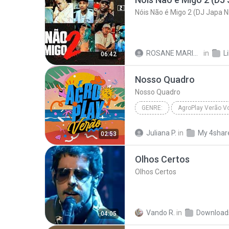
Nóis Não é Migo 2 (DJ Japa N
ROSANE MARIA A.
in
L
06:42
Nosso Quadro
Nosso Quadro
GENRE:
AgroPlay Verão Vo
Nosso Quadro
AgroPlay, 
Juliana P.
in
My 4shar
02:53
Olhos Certos
Olhos Certos
Vando R.
in
Download
04:05