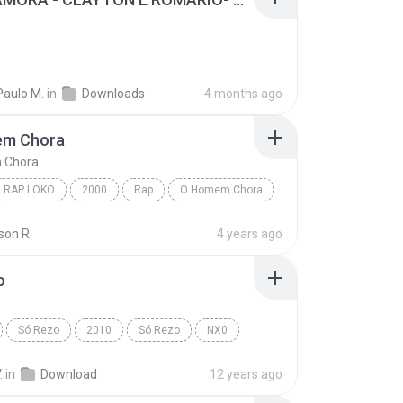
Paulo M.
in
Downloads
4 months ago
m Chora
 Chora
RAP LOKO
2000
Rap
O Homem Chora
o Ativa
son R.
4 years ago
o
Só Rezo
2010
Só Rezo
NX0
.
in
Download
12 years ago