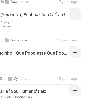
선
in
Downloads
7 years ago
โอเคป่ะ (Yes or No) Feat. นุช วิลาวัลย์ อาร์สยาม - Flame.mp3
2015
a
in
My 4shared
11 years ago
MC Boladinho - Que Popo esse Que Popo Gigante (DjWn) (áudio Oficial).mp3
S.
in
My 4shared
12 years ago
arla ' Sou Humano' Faix
la ' Sou Humano' Faix