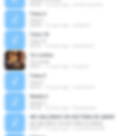
02:52
19 years ago
amilton.juninho
Faixa 4
Faixa 4
03:34
16 years ago
andiynho
Faixa 18
Faixa 18
03:16
16 years ago
kaioekelvin
Os Levitas
Os Levitas
03:51
11 years ago
Eudes R.
Faixa 3
Faixa 3
04:16
16 years ago
locutoresnt
Batida 3
Batida 3
03:18
14 years ago
flaviospaula
MC NALDINHO SR HISTÓRIA DE AMOR
MC NALDINHO SR HISTÓRIA DE AMOR
03:27
15 years ago
mcnaldinho2009