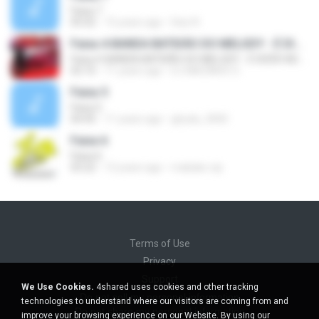
Faixa 7
05:02
15 years ago
Davi R.
Faixa 4-BANDA BATIDÃO DO MELODY - É DIZER ADEUS
Faixa 4-BANDA BATIDÃO DO MELODY - É DIZER ADEUS
02:10
11 years ago
DJ MAZINHO O.
Faixa 5
Faixa 5
04:45
11 years ago
ghyda_2000
Faixa 6
Faixa 6
03:22
12 years ago
makako.vip
Terms of Use
Privacy
Support
We Use Cookies.
4shared uses cookies and other tracking
Do not sell my personal information
technologies to understand where our visitors are coming from and
Do not share my personal information
improve your browsing experience on our Website. By using our