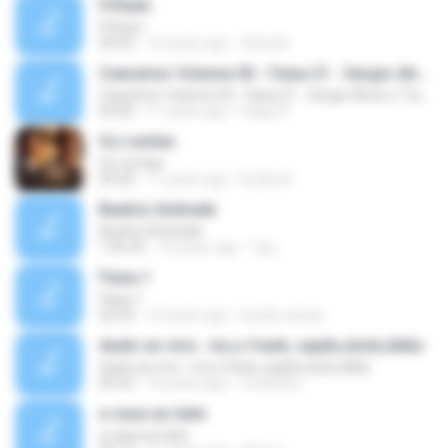
Fifteen
Fifteen
04:55
16 years ago
felreis6
Cearamor Volume 03 - Faixa 21 - Sergio Alves e Tiaguinho
Cearamor Volume 03 - Faixa 21 - Sergio Alves e Tiaguinho
02:06
11 years ago
Hiago R.
Os Levitas
Os Levitas
04:20
11 years ago
Eudes R.
Beatriz Andrade
Beatriz Andrade
1:05:45
16 years ago
Tgc_
Faixa 1
Faixa 1
02:54
12 years ago
lucelio.seixas
duelo ao vivo.. mc,s frank, sapão,dodo,tikão
duelo ao vivo.. mc,s frank, sapão,dodo,tikão
05:55
16 years ago
mcdodorj
a casa ao lado
a casa ao lado