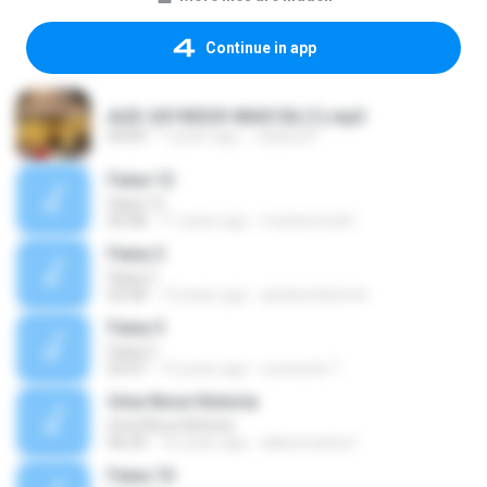
Continue in app
AUD-20190329-WA0156 (1).mp3
04:04
7 years ago
Juliana R.
Faixa 12
Faixa 12
05:08
11 years ago
muhammad I.
Faixa 2
Faixa 2
02:58
12 years ago
jardesonlennon
Faixa 3
Faixa 3
03:47
15 years ago
Leonardo T.
Uma Nova Historia
Uma Nova Historia
06:24
16 years ago
aldeoncarlos1
Faixa 10