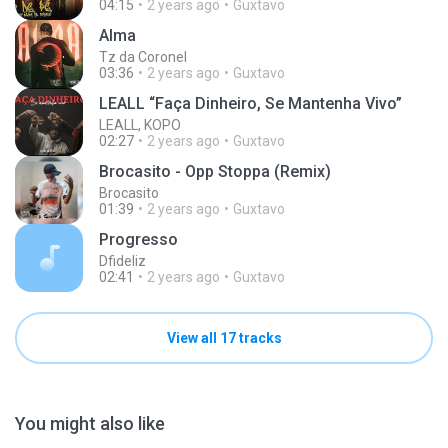
04:15
2 years ago
Guxtavo
Alma
Tz da Coronel
03:36
2 years ago
Guxtavo
LEALL “Faça Dinheiro, Se Mantenha Vivo”
LEALL, KOPO
02:27
2 years ago
Guxtavo
Brocasito - Opp Stoppa (Remix)
Brocasito
01:39
2 years ago
Guxtavo
Progresso
Dfideliz
02:41
2 years ago
Guxtavo
View all 17 tracks
You might also like