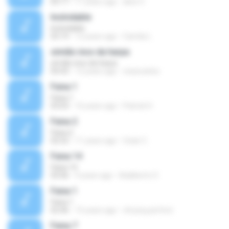
05:17
11 years ago
alice V.
Inolvidable
Inolvidable
03:19
12 years ago
Camila L.
simião inos da harpa
simião inos da harpa
04:43
12 years ago
visaocarlos
Faixa 1
Faixa 1
03:03
16 years ago
Patrick H.
Faixa 2
Faixa 2
02:52
11 years ago
Ozair C.
Faixa 14
Faixa 14
03:06
9 years ago
Adalberto O.
Faixa 1
Faixa 1
02:46
15 years ago
chryssy.perfect
Faixa 7