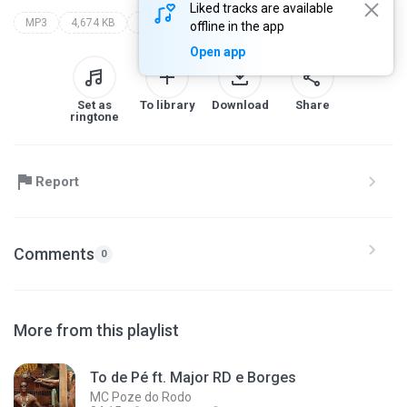
Liked tracks are available
MP3
4,674 KB
021 richard
offline in the app
Open app
Set as
To library
Download
Share
ringtone
Report
Comments
0
More from this playlist
To de Pé ft. Major RD e Borges
MC Poze do Rodo