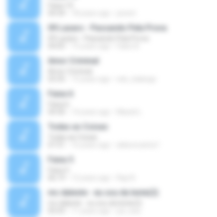
Faixa 10
04:34
18 years ago
josnet
09 Lazaro - Passando Pela Prova
09 Lazaro - Passando Pela Prova
04:05
15 years ago
Fabio B.
Amor Criminal
Amor Criminal
03:35
15 years ago
edu_kalango
Faixa 6
Faixa 6
04:30
14 years ago
Maxiel L.
Todas as Coisas
Todas as Coisas
07:31
16 years ago
aldeoncarlos1
Faixa 5
Faixa 5
06:19
12 years ago
Rap N.
mc daleste - eu sou da leste(2)
mc daleste - eu sou da leste(2)
05:03
11 years ago
joe_bzs