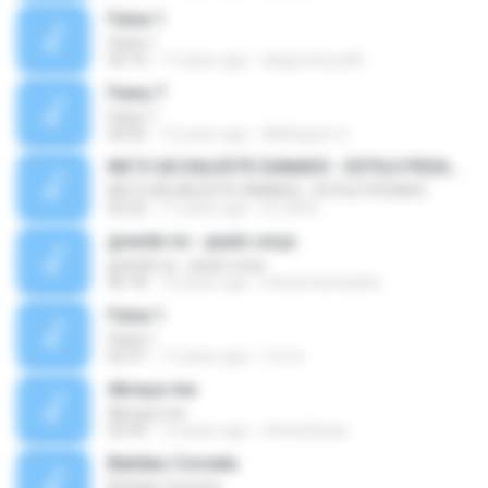
Faixa 1
Faixa 1
05:10
17 years ago
diegominucelli
Faixa 7
Faixa 7
04:02
12 years ago
Wellington S.
MC'S GÁ DALESTE DANADO - ESTILO PESADO
MC'S GÁ DALESTE DANADO - ESTILO PESADO
03:22
17 years ago
DJ GÁ B.
grande rio - paulo onça
grande rio - paulo onça
06:18
10 years ago
interpretecharles
Faixa 1
Faixa 1
02:27
17 years ago
f.d.c.b
Abraça-me
Abraça-me
03:54
14 years ago
chicoafarias
Batidao Corneta
Batidao Corneta