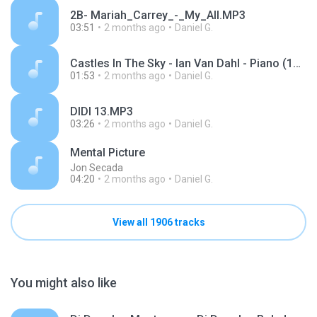
2B- Mariah_Carrey_-_My_All.MP3
03:51
2 months ago
Daniel G.
Castles In The Sky - Ian Van Dahl - Piano (128 kbps).mp3
01:53
2 months ago
Daniel G.
DIDI 13.MP3
03:26
2 months ago
Daniel G.
Mental Picture
Jon Secada
04:20
2 months ago
Daniel G.
View all 1906 tracks
You might also like