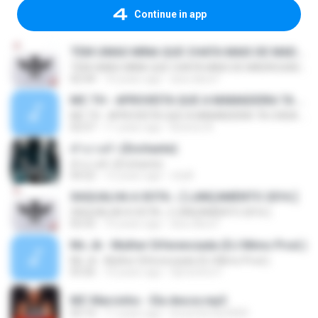
Continue in app
TEM UMAS MINA QUE CHATA MAIS DE MADRUGADA CHORA ♫ [LANÇAMENTO 2015]
TEM UMAS MINA QUE CHATA MAIS DE MADRUGADA CHORA ♫ [LANÇAMENTO 2015]
02:44
10 years ago
ana clara F.
MC TH - APROVEITA QUE A MAMADEIRA TA CHEIA (LANÇAMENTO OFICIAL 2015)
MC TH - APROVEITA QUE A MAMADEIRA TA CHEIA (LANÇAMENTO OFICIAL 2015)
02:57
11 years ago
Brenno N.
คำบางคำ (Enchante)
คำบางคำ (Enchante)
04:22
12 years ago
chylll
XAQUALHA A XOTA ♪ [ LANÇAMENTO 2016 ]
XAQUALHA A XOTA ♪ [ LANÇAMENTO 2016 ]
02:52
10 years ago
ana clara F.
Mc Jk - Mulher Diferenciada (DJ Mimo Prod.)
Mc Jk - Mulher Diferenciada (DJ Mimo Prod.)
03:26
10 years ago
Djmoreno F.
MC Marcinho - Ela desce.mp3
03:14
11 years ago
brunoferrari3000