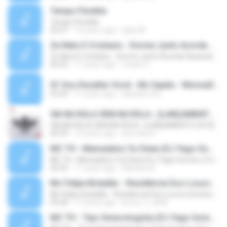
Tempo Perdido
Tempo Perdido
02:57
10 years ago
gaby M.
Ze Neto E Cristiano - Dorme Junto Acorda Separado - Top 20 Sertanejas de 2015
Ze Neto E Cristiano - Dorme Junto Acorda Separado - Top 20 Sertanejas de 2015
02:42
11 years ago
renato S.
01 Vou Desafiar Você - Mc Sapão - MonzaDJ Tocando só as Melhores (2).mp3
03:59
11 years ago
danisilva.3d
VAI NA ROLA VEM NA ROLA ♪ [LANÇAMENTO 2016]
VAI NA ROLA VEM NA ROLA ♪ [LANÇAMENTO 2016]
02:59
10 years ago
ana clara F.
MC TH - Mamadeira Ta Cheia (DJ Yago Gomes e DJ LD do Martins) Lançamento Oficial 2016
MC TH - Mamadeira Ta Cheia (DJ Yago Gomes e DJ LD do Martins) Lançamento Oficial 2016
02:55
11 years ago
Mariana A.
Mc Felipe Boladão - Residência Dos Loucos (Exclusividade ToPFunk) Vrs Original
Mc Felipe Boladão - Residência Dos Loucos (Exclusividade ToPFunk) Vrs Original
03:20
17 years ago
bruno_f_2006
MC TH - Tipo Ginecologista (DJ Yago Gomes e DJ LD do Martins) (Áudio Oficial) Lançamento 2016