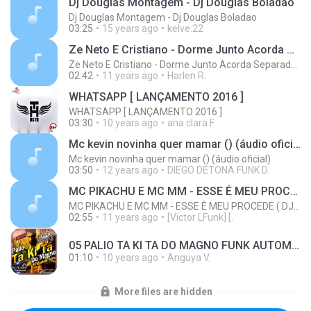
Dj Douglas Montagem - Dj Douglas Boladao
Dj Douglas Montagem - Dj Douglas Boladao
03:25
15 years ago
kelve.22
Ze Neto E Cristiano - Dorme Junto Acorda Separado - Top 20 Sertanejas de 2015
Ze Neto E Cristiano - Dorme Junto Acorda Separado - Top 20 Sertanejas de 2015
02:42
11 years ago
Harlen R.
WHATSAPP [ LANÇAMENTO 2016 ]
WHATSAPP [ LANÇAMENTO 2016 ]
03:30
10 years ago
ana clara F.
Mc kevin novinha quer mamar () (áudio oficial)
Mc kevin novinha quer mamar () (áudio oficial)
03:50
12 years ago
DIEGO DETONA FUNK D.
MC PIKACHU E MC MM - ESSE É MEU PROCEDE ( DJ CARLINHOS DA S.R )
MC PIKACHU E MC MM - ESSE É MEU PROCEDE ( DJ CARLINHOS DA S.R )
02:55
11 years ago
[Victor LFunk] [.
05 PALIO TA KI TA DO MAGNO FUNK AUTOMOTIVO VOLUME 01.mp3
01:10
10 years ago
Anguya V.
More files are hidden