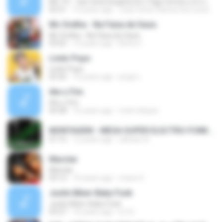
MC TH - Tipo Ginecologista (DJ Yago Gomes e DJ LD do Martins) (Áudio Oficial) Lançamento 2016
02:51
10 years ago
Joao Victor Ramos Da Costa R.
Mc Orelha - Na Faixa de Gaza
Mc Orelha - Na Faixa de Gaza
03:02
12 years ago
Breno Í.
Lindo Popo
Lindo Popo
02:42
10 years ago
jorge L.
Ate o Fim
Ate o Fim
04:38
16 years ago
funk reliquia
MONTAGEM - MEGA SUPER ELECTRO-FUNK [LANÇAMENTO 2015].mp3
07:15
12 years ago
adriano R.
Marolar
Marolar
03:12
10 years ago
maria V.
Justin Biber-Baby Funk
Justin Biber-Baby Funk
03:27
16 years ago
DJ D.