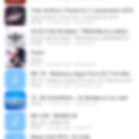
Tudo de Bom ( Perera DJ ) Lançamento 2016
Tudo de Bom ( Perera DJ ) Lançamento 2016
04:18
10 years ago
Emanuel V.
HOJE É DIA DE BAILE ´TREM BALA [ LANÇAMENTO 2016 ]
HOJE É DIA DE BAILE ´TREM BALA [ LANÇAMENTO 2016 ]
03:28
10 years ago
ana clara F.
Partiu
Partiu
03:27
10 years ago
amanda R.
MC TH - Balança a Água Porra (DJ Yuri Martins) (Áudio Oficial) Lançamento 2016
MC TH - Balança a Água Porra (DJ Yuri Martins) (Áudio Oficial) Lançamento 2016
02:26
11 years ago
leonardo.cota
13 . Mc Rodolfinho - Os Muleke é Liso.mp3
03:26
11 years ago
fabricio_3d
MC LON - MUNDO M
MC LON - MUNDO M
03:47
16 years ago
necko17
Mega funk 2010 - Dj Yuuki