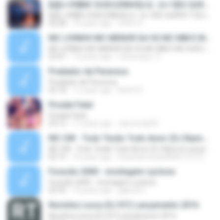
[b][c=39]MC DUDUZINHO[/c] - [c=1]EU QUERO TU[/c] (( [c=39]CD DA RADIO MANDELA DIGITAL[/c] ))[/b]
[b][c=39]MC DUDUZINHO[/c] - [c=1]EU QUERO TU[/c] (( [c=39]CD DA RADIO MANDELA DIGITAL[/c] ))[/b]
02:28
14 years ago
Victor D.
MC LIVINHO MC MENOR DA VG MC MM E MC DUDU - TREINAMENTO DAS PEPECA ( DJ CARLINHOS DA S.R )
MC LIVINHO MC MENOR DA VG MC MM E MC DUDU - TREINAMENTO DAS PEPECA ( DJ CARLINHOS DA S.R )
03:01
12 years ago
mhenrique_9
Predador de Perereca
Predador de Perereca
03:18
11 years ago
Kelvin R.
Picada Fatal
Picada Fatal
03:12
11 years ago
caio.bredy92
MC GW - Todo Tesão Todo Amor (DJ Nanno) Lançamento 2016
MC GW - Todo Tesão Todo Amor (DJ Nanno) Lançamento 2016
02:15
10 years ago
RuanSamtosdeMelo1313 S.
Furacão 2000 - montagem cyclone
Furacão 2000 - montagem cyclone
02:55
14 years ago
gabriel G.
Novinha Louca (DJ R7) Lançamento 2016
Novinha Louca (DJ R7) Lançamento 2016