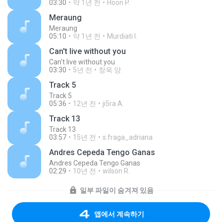
03:30
약 1년 전
Hoon P.
Meraung
Meraung
05:10
약 1년 전
Murdiati I.
Can't live without you
Can't live without you
03:30
5년 전
창욱 양.
Track 5
Track 5
05:36
12년 전
ji5ra A.
Track 13
Track 13
03:57
15년 전
s.fraga_adriana
Andres Cepeda Tengo Ganas
Andres Cepeda Tengo Ganas
02:29
10년 전
wilson R.
일부 파일이 숨겨져 있음
앱에서 계속하기