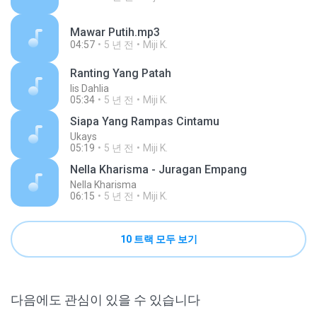
Mawar Putih.mp3
04:57
5 년 전
Miji K.
Ranting Yang Patah
Iis Dahlia
05:34
5 년 전
Miji K.
Siapa Yang Rampas Cintamu
Ukays
05:19
5 년 전
Miji K.
Nella Kharisma - Juragan Empang
Nella Kharisma
06:15
5 년 전
Miji K.
10 트랙 모두 보기
다음에도 관심이 있을 수 있습니다