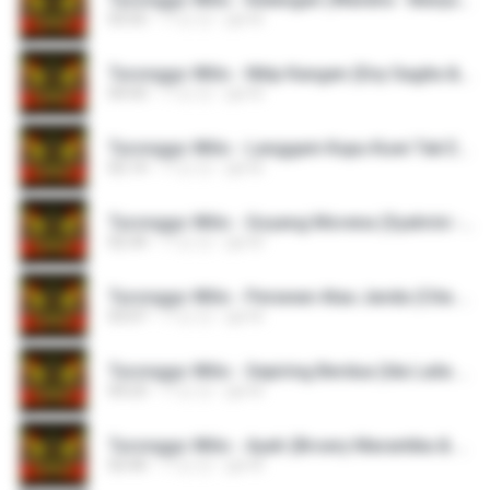
03:55
11년 전
pjk M.
Turonggo Wilis - Nitip Kangen (Eny Sagita & Atut - Jaipong).mp3
04:43
11년 전
pjk M.
Turonggo Wilis - Langgam Kupu Kuwi Tak Encupe (Jawa Tengah).mp3
02:14
11년 전
pjk M.
Turonggo Wilis - Goyang Morena (Syahrini - Jaipong).mp3
02:34
11년 전
pjk M.
Turonggo Wilis - Perawan Atau Janda (Cita Citata - Jaipong - Live Pengkol).mp3
03:07
11년 전
pjk M.
Turonggo Wilis - Sepiring Berdua (Ida Laila & Hamdan Att - Jaipong).mp3
04:23
11년 전
pjk M.
Turonggo Wilis - Ayah (Broery Marantika & Rinto Harahap - Jaipong).mp3
02:40
11년 전
pjk M.