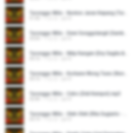
Turonggo Wilis - Nonton Jaran Kepang (Turonggo Jati Grup).mp3
01:40
11년 전
pjk M.
Turonggo Wilis - Dewi Songgolangit (Samboyo Putro Group).mp3
03:04
11년 전
pjk M.
Turonggo Wilis - Nitip Kangen (Eny Sagita & Atut - Jaipong - Live Mojokendil).mp3
04:16
11년 전
pjk M.
Turonggo Wilis - Korbane Wong Tuwo (Nonny Sagita - Jaipong).mp3
04:10
11년 전
pjk M.
Turonggo Wilis - Cidro (Didi Kempot).mp3
02:40
11년 전
pjk M.
Turonggo Wilis - Oleh-Oleh (Rita Sugiarto - Jaipong).mp3
03:19
11년 전
pjk M.