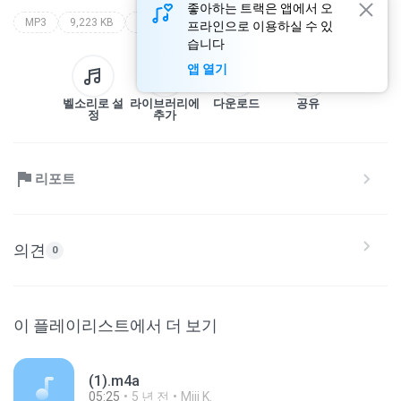
좋아하는 트랙은 앱에서 오
MP3
9,223 KB
ikke nurjanah
dangdutan
프라인으로 이용하실 수 있
습니다
앱 열기
벨소리로 설
라이브러리에
다운로드
공유
정
추가
리포트
의견
0
이 플레이리스트에서 더 보기
(1).m4a
05:25
5 년 전
Miji K.