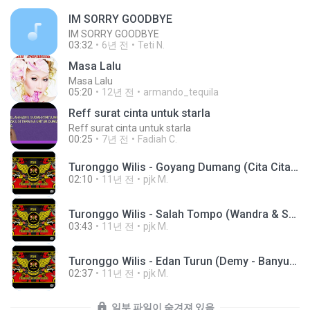
IM SORRY GOODBYE
IM SORRY GOODBYE
03:32
6년 전
Teti N.
Masa Lalu
Masa Lalu
05:20
12년 전
armando_tequila
Reff surat cinta untuk starla
Reff surat cinta untuk starla
00:25
7년 전
Fadiah C.
Turonggo Wilis - Goyang Dumang (Cita Citata - Jaipong) & Goyang Dong Mang (Nella Kharisma - Jaipong).mp3
02:10
11년 전
pjk M.
Turonggo Wilis - Salah Tompo (Wandra & Suliyana - Banyuwangian - Jaipong - Live Mojokendil).mp3
03:43
11년 전
pjk M.
Turonggo Wilis - Edan Turun (Demy - Banyuwangian - Jaipong).mp3
02:37
11년 전
pjk M.
일부 파일이 숨겨져 있음