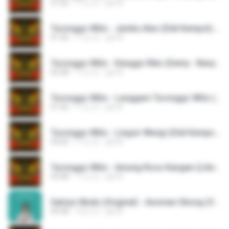
01:56
11년 전
pjk M.
Turonggo Wilis - Jambu Alas (Didi Kempot).mp3
01:36
11년 전
pjk M.
Turonggo Wilis - Kanggo Riko (Demy - Banyuwangian - Jaipong).mp3
03:28
11년 전
pjk M.
Turonggo Wilis - Langgam Turonggo Wilis (Turonggo Wilis Group).mp3
01:42
11년 전
pjk M.
Turonggo Wilis - Lingsir Wengi (Didi Kempot).mp3
03:02
11년 전
pjk M.
Turonggo Wilis - Amung Roso Kangen (Lilin Herlina - Jaipong).mp3
03:58
11년 전
pjk M.
Satriyo Mudo (Original) - Anoman Obong (Versi Asli - Waljinah).mp3
04:38
10년 전
pjk M.