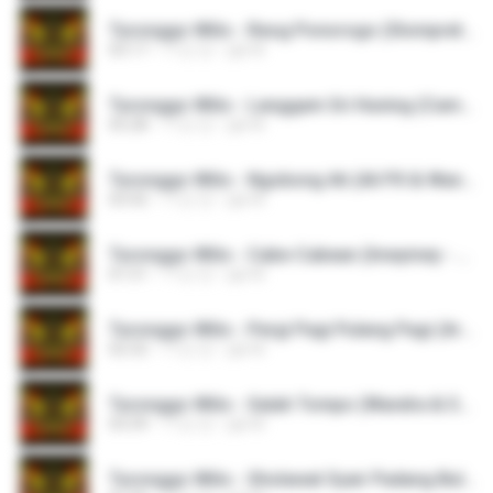
Turonggo Wilis - Reog Ponorogo (Slompret-Slompret).mp3
03:17
11년 전
pjk M.
Turonggo Wilis - Langgam Sri Huning (Campursari Morista - Jaipong).mp3
05:28
11년 전
pjk M.
Turonggo Wilis - Ngobong Ati (Ali PX & Wandra - Banyuwangian - Jaipong - Live Gambirejo).mp3
03:42
11년 전
pjk M.
Turonggo Wilis - Cabe-Cabean (Imeymey - Jaipong).mp3
01:51
11년 전
pjk M.
Turonggo Wilis - Pergi Pagi Pulang Pagi (Armada - Jaipong).mp3
02:32
11년 전
pjk M.
Turonggo Wilis - Salah Tompo (Wandra & Suliyana - Banyuwangian - Jaipong).mp3
03:39
11년 전
pjk M.
Turonggo Wilis - Sholawat Syair Padang Bulan (Habib Syeikh Assegaf - Jaipong).mp3