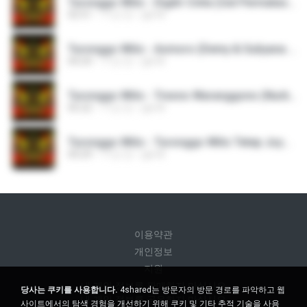
Turonggo Wilis - Digilir Cinta (Uut Permatasari - Jaipong).mp3
02:51
11년 전
pjk M.
Turonggo Wilis - Asmoro (Demy & Suliyana - Banyuwangian - Jaipong).mp3
04:24
11년 전
pjk M.
Turonggo Wilis - Tresno Waranggono (Nurbayan & Imam Setyo Rini - Jaipong).mp3
05:22
11년 전
pjk M.
Turonggo Wilis - Turonggo Wilis Tetep Joyo Wijayanti (NN).mp3
04:29
11년 전
pjk M.
이용약관
개인정보
지원
내 개인 정보를 판매하지 마십시오
당사는 쿠키를 사용합니다.
4shared는 방문자의 방문 경로를 파악하고 웹
내 개인 정보를 공유하지 마십시오
사이트에서의 탐색 경험을 개선하기 위해 쿠키 및 기타 추적 기술을 사용