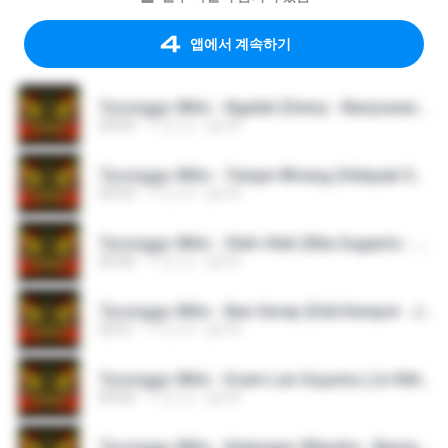
앱에서 계속하기
Turonggo Wilis - Ngelali (Demy - Banyuwangian - Jaipong - Live Sumbersari).mp3
03:43
11년 전
pjk M.
Turonggo Wilis - Tutupe Wirang (Hidayati Samudra & Demy - Banyuwangian - Jaipong).mp3
03:53
11년 전
pjk M.
Turonggo Wilis - Oleh-Oleh (Rita Sugiarto - Jaipong - Live Pengkol).mp3
02:36
11년 전
pjk M.
Turonggo Wilis - Ban Serep (Didi Kempot - Jaipong).mp3
02:51
11년 전
pjk M.
Turonggo Wilis - Esem Lan Guyumu (Jo Klitik & OM Purnama - Jaipong).mp3
04:20
11년 전
pjk M.
Turonggo Wilis - Kelangan (Wandra - Banyuwangian - Jaipong - Live Ngluyu).mp3