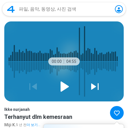
00:00
04:55
Ikke nurjanah
Terhanyut dlm kemesraan
Miji K.
5 년 전
더 보기...