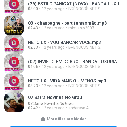
(26) ESTILO PANICAT (NOVA) - BANDA LUXURIA 2015.mp3
03:00
12 years ago
BRENOCDS.NET S.
03 - chanpagne - part fantasmão.mp3
02:43
12 years ago
mimianjo2007
NETO LX - VOU BANCAR VOCÊ.mp3
02:33
12 years ago
BRENOCDS.NET S.
(02) INVISTO EM DOBRO - BANDA LUXURIA 2015.mp3
04:06
12 years ago
BRENOCDS.NET S.
NETO LX - VIDA MAIS OU MENOS.mp3
03:23
12 years ago
BRENOCDS.NET S.
07 Sarra Novinha No Grau
07 Sarra Novinha No Grau
02:42
12 years ago
anderson A.
More files are hidden