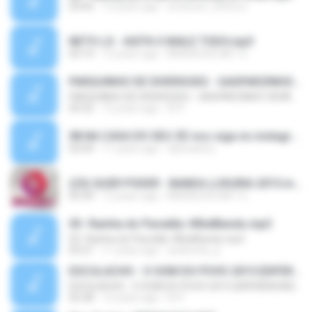
03:05
12 years ago
emerson_50ferre
NETO LX - AGITA O BAILE TODO.mp3
03:14
12 years ago
BRENOCDS.NET S.
PARQUINHO DE DIVERSOES - GASPARZINHO VERÃO PEGAÇÃO 2015 #ISAQUESANTOSPRODUÇÕES
PARQUINHO DE DIVERSOES - GASPARZINHO VERÃO PEGAÇÃO 2015 #ISAQUESANTOSPRODUÇÕES
03:32
12 years ago
IS P.
08 NA CASA DO SEU ZE nos siga no instagran @jamesonpancadao palcp mp3 jameson pancadao oficial contato 81 9777 1667.mp3
02:04
11 years ago
danicastra
(25) QUER PODER - BANDA LUXURIA 2015.mp3
03:34
12 years ago
BRENOCDS.NET S.
03- Rainha do Paredão #BielBands.mp3
03- Rainha do Paredão #BielBands.mp3
03:21
11 years ago
andrereis_jr
ESCULACHO - O SOM DO POVO 2015 {DIFERENCIADO ACIMA DA MÉDIA} #ISAQUESANTOSPRODUÇÕES
ESCULACHO - O SOM DO POVO 2015 {DIFERENCIADO ACIMA DA MÉDIA} #ISAQUESANTOSPRODUÇÕES
02:28
12 years ago
IS P.