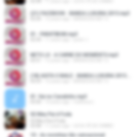
02:48
11 years ago
Q.R.A. PÉ DE CHMBO
(21) FACEBOOK - BANDA LUXURIA 2015.mp3
02:26
12 years ago
BRENOCDS.NET S.
01 - PARATIBUM.mp3
02:30
11 years ago
junior J.
NETO LX - A CARNE DO MOMENTO.mp3
02:51
12 years ago
BRENOCDS.NET S.
(18) AGITA O BAILE - BANDA LUXURIA 2015.mp3
03:53
12 years ago
BRENOCDS.NET S.
01. Vai no Cavalinho.mp3
03:30
14 years ago
matheus L.
02 Meu Pai é Foda
02 Meu Pai é Foda
02:08
11 years ago
Q.R.A. PÉ DE CHMBO
10 - As novinhas tão sensacional