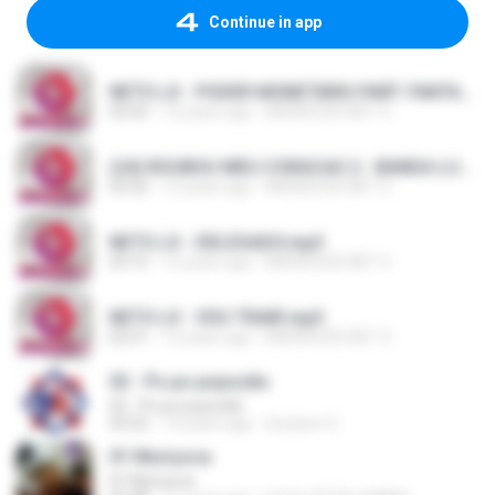
Continue in app
NETO LX - PODER MONETÁRIO PART. FANTASMÃO.mp3
02:43
12 years ago
BRENOCDS.NET S.
(24) ROUBOU MEU CORACAO 2 - BANDA LUXURIA 2015.mp3
03:32
12 years ago
BRENOCDS.NET S.
NETO LX - DELEGADO.mp3
03:15
12 years ago
BRENOCDS.NET S.
NETO LX - VOU TRAIR.mp3
02:31
12 years ago
BRENOCDS.NET S.
02 - Po po popozão
02 - Po po popozão
03:22
13 years ago
Gustavo G.
01 Muriçoca
01 Muriçoca