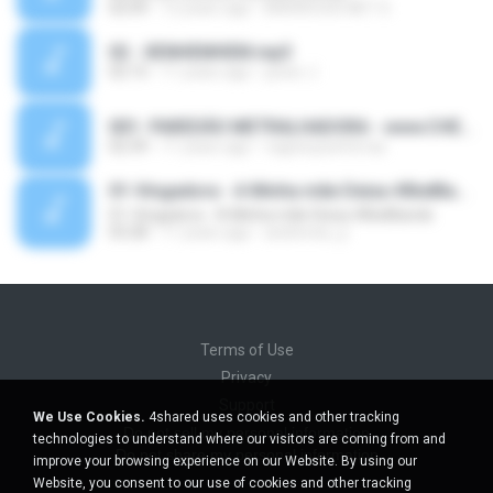
02:09
12 years ago
BRENOCDS.NET S.
02 - XENHEMHEM.mp3
02:15
11 years ago
junior J.
001- PAREDÃO METRALHADORA - www.CHELDOCAVACO.com.mp3
02:39
11 years ago
vagnerjoseferraz
01-Vingadora - A Minha mãe Deixa #BielBands
01-Vingadora - A Minha mãe Deixa #BielBands
03:28
11 years ago
andrereis_jr
Terms of Use
Privacy
Support
We Use Cookies.
4shared uses cookies and other tracking
Do not sell my personal information
technologies to understand where our visitors are coming from and
Do not share my personal information
improve your browsing experience on our Website. By using our
Website, you consent to our use of cookies and other tracking