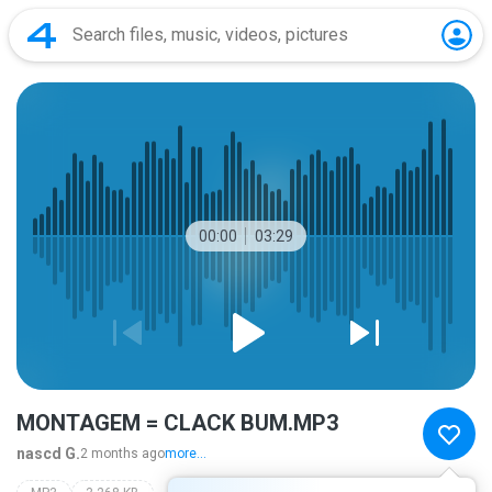
00:00
03:29
MONTAGEM = CLACK BUM.MP3
nascd G.
2 months ago
more...