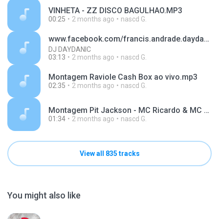
VINHETA - ZZ DISCO BAGULHAO.MP3
00:25
2 months ago
nascd G.
www.facebook.com/francis.andrade.daydanicdj
DJ DAYDANIC
03:13
2 months ago
nascd G.
Montagem Raviole Cash Box ao vivo.mp3
02:35
2 months ago
nascd G.
Montagem Pit Jackson - MC Ricardo & MC Esquisito [DISCO DANCE vol. IV; Naldo DJ].mp3
01:34
2 months ago
nascd G.
View all 835 tracks
You might also like