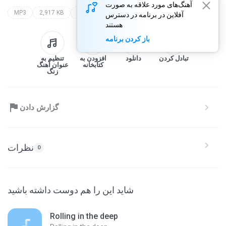
آهنگ‌های مورد علاقه به صورت
MP3
2,917 KB
Blues
forro
آفلاین در برنامه در دسترس
هستند
باز کردن برنامه
تبادل کردن
دانلود
افزودن به
تنظیم به
کتابخانه
عنوان آهنگ
زنگ
گزارش دادن
نظرات
0
شاید این را هم دوست داشته باشید
Rolling in the deep