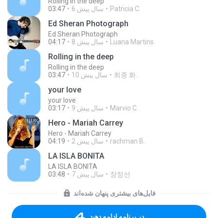
Rolling in the deep
Patricia C.
6 سال پیش
03:47
Ed Sheran Photograph
Ed Sheran Photograph
Luana Martins
8 سال پیش
04:17
Rolling in the deep
Rolling in the deep
희종 화.
10 سال پیش
03:47
your love
your love
Marvio C.
9 سال پیش
03:17
Hero - Mariah Carrey
Hero - Mariah Carrey
rachman B.
2 سال پیش
04:19
LA ISLA BONITA
LA ISLA BONITA
장정선
7 سال پیش
03:48
فایل‌های بیشتری پنهان شده‌اند
در برنامه ادامه دهید