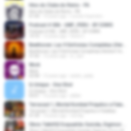
Hino do Clube do Remo - PA
Hino do Clube do Remo - PA
01:44
14 years ago
Locutor Guerreiro
Podcast # 006 - UMF_PERU - BY D3N!S
Podcast # 006 - UMF_PERU - BY D3N!S
19:10
12 years ago
Denis C.
Beethoven: Las 9 Sinfonias Completas (Herbert Von Karajan)(4de9)
Beethoven: Las 9 Sinfonias Completas (Herbert Von Karajan)(4de9)
31:02
12 years ago
sr_xavi
Work
Work
02:08
12 years ago
andre_saidy
Q-Unique - One Shot
Q-Unique - One Shot
03:01
16 years ago
jtkiller
Terracast 1, Mortal Kombat Priquitos e Fatalitys
Terracast 1, Mortal Kombat Priquitos e Fatalitys
41:39
14 years ago
miro4p
Óbvio Talk#02 Esquadrão Suícida, Digimon Tri e o filme do Sonic
Óbvio Talk#02 Esquadrão Suícida, Digimon Tri e o filme do Sonic