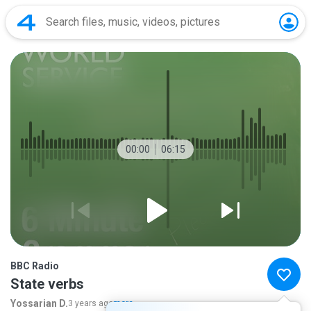
00:00
06:15
BBC Radio
State verbs
Yossarian D.
3 years ago
more...