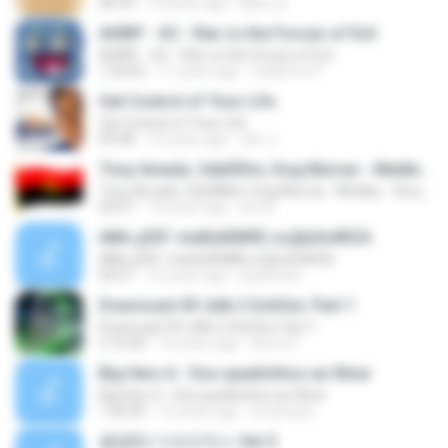
06:39
13 years ago
Marz A.
AHIRP - #2 - Star vs the Forces of Evil
AHIRP - #2 - Star vs the Forces of Evil
1:54:42
11 years ago
Guillermo F.
Get Control of Your Life
Get Control of Your Life
09:48
14 years ago
don J.
Tony Amado, SebÃ©m, Dog Murras - Medley - Xica, Felicidade, Aqui Ta-se
Tony Amado, SebÃ©m, Dog Murras - Medley - Xica, Felicidade, Aqui Ta-se
02:57
15 years ago
bm B.
АМі»,јЅЅГ-melt(ёбЖ®) ѕоДнЅєЖЅЗі
АМі»,јЅЅГ-melt(ёбЖ®) ѕоДнЅєЖЅЗі
04:21
15 years ago
pastenae
Draoncast 05: bAk 2 SchOoL Part 1
Draoncast 05: bAk 2 SchOoL Part 1
2:16:20
16 years ago
Auric D.
Big Hero 6 - Dos quadrinhos ao filme
Big Hero 6 - Dos quadrinhos ao filme
1:56:50
12 years ago
srcampos
클럽DJ 가요리믹스 Ver.5