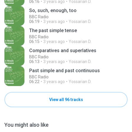
06:16
3 years ago
Yossarian D.
So, such, enough, too
BBC Radio
06:19
3 years ago
Yossarian D.
The past simple tense
BBC Radio
06:15
3 years ago
Yossarian D.
Comparatives and superlatives
BBC Radio
06:13
3 years ago
Yossarian D.
Past simple and past continuous
BBC Radio
06:22
3 years ago
Yossarian D.
View all 96 tracks
You might also like