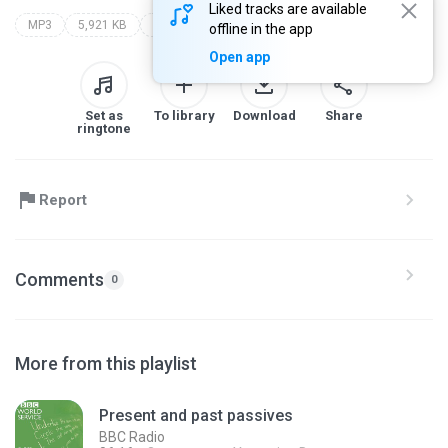
Liked tracks are available
MP3
5,921 KB
Podcast
bbc radio
6 minute grammar
offline in the app
Open app
Set as
To library
Download
Share
ringtone
Report
Comments
0
More from this playlist
Present and past passives
BBC Radio