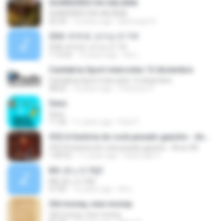
GUARDIÕES DA GALÁXIA
GUARDIÕES DA GALÁXIA
22:34
12 years ago
Monocast S.
20화 부부로 산다는것 1부
20화 부부로 산다는것 1부
1:12:53
12 years ago
Kw L.
Cantabria Sport miercoles 12 diciembre
Cantabria Sport miercoles 12 diciembre
48:02
14 years ago
Francisco P.
Sexo
Sexo
11:36
11 years ago
Felix P.
#32 A história do rock pesado gaúcho - Anos-80
#32 A história do rock pesado gaúcho - Anos-80
1:00:52
11 years ago
Diztorção P.
8화 분노의 3썸!
8화 분노의 3썸!
47:05
12 years ago
Kw L.
Old money, new money
Old money, new money