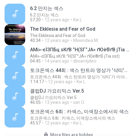
6.2 만지는 섹스
6.2 만지는 섹스
57:20
12 years ago
Kw L.
The Ekklesia and Fear of God
The Ekklesia and Fear of God
40:34
12 years ago
Mwendwa M.
АМі»-єЇЗПБц ѕКґВ °Н(ЅГ°ЈА» ґЮё®ґВ јТіа ost)
АМі»-єЇЗПБц ѕКґВ °Н(ЅГ°ЈА» ґЮё®ґВ јТіа ost)
04:45
14 years ago
dbswntjdwo
토크온섹스 44회 : 섹스 탄트라 명상가 '샥띠'가 이야기하는 섹스
토크온섹스 44회 : 섹스 탄트라 명상가 '샥띠'가 이야기하는 섹스
1:14:17
12 years ago
Kw L.
클럽DJ 가요리믹스 Ver.5
클럽DJ 가요리믹스 Ver.5
46:05
13 years ago
san O.
토크온섹스 6회 : 카섹스, 이색장소에서의 섹스
토크온섹스 6회 : 카섹스, 이색장소에서의 섹스
45:57
12 years ago
Kw L.
More files are hidden