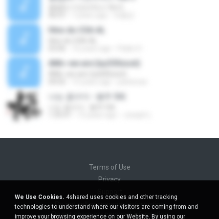
클럽DJ 가요리믹스 Ver.5
46:07
7 years ago
박흥균
Hino do CSA-AL
Hino do CSA-AL
03:06
16 years ago
Pablo H.
АМі»-we are (їшЗЗЅєost)
АМі»-we are (їшЗЗЅєost)
04:02
15 years ago
pastenae
나는 꼼수다 - 봉주 5회
나는 꼼수다 - 봉주 5회
1:35:47
12 years ago
Joseph L.
Terms of Use
Privacy
Support
We Use Cookies.
4shared uses cookies and other tracking
Do not sell my personal information
technologies to understand where our visitors are coming from and
Do not share my personal information
improve your browsing experience on our Website. By using our