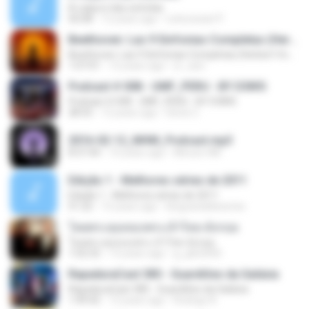
A culpa é das estrelas
50:08
12 years ago
Leituracast P.
Beethoven: Las 9 Sinfonias Completas (Herbert Von Karajan)(9de9)
Beethoven: Las 9 Sinfonias Completas (Herbert Von Karajan)(9de9)
1:07:01
12 years ago
sr_xavi
Podcast # 008 - UMF_PERU - BY D3N!S
Podcast # 008 - UMF_PERU - BY D3N!S
28:55
12 years ago
Denis C.
2016-02-12_MHM_Podcast.mp3
8:37:44
10 years ago
Minuto HM
Edição 1 - Melhores séries de 2011
Edição 1 - Melhores séries de 2011
51:22
15 years ago
blogcanaldeseries
โดยพระคุณของพระเจ้าไทย-อังกฤษ
โดยพระคุณของพระเจ้าไทย-อังกฤษ
1:02:32
13 years ago
g_gtb2000
RapaduraCast 385 - Guardiões da Galáxia
RapaduraCast 385 - Guardiões da Galáxia
1:49:42
12 years ago
Rodrigo N.