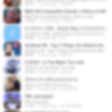
32:37
11 years ago
Felipe M.
MRG 334: Esquadrão Suicida: o filme e a HQ!
MRG 334: Esquadrão Suicida: o filme e a HQ!
1:04:21
10 years ago
Philip C.
토크온섹스 35회 : 평범한 26살 여직장인(아리)의 섹스라이프, 생각들
토크온섹스 35회 : 평범한 26살 여직장인(아리)의 섹스라이프, 생각들
48:48
12 years ago
Kw L.
All About #8 - Top 5 Things You Need to Know About Norwegian Society!
All About #8 - Top 5 Things You Need to Know About Norwegian Society!
08:44
14 years ago
lazhiral
CCP016 - Is The Water Too Cold
CCP016 - Is The Water Too Cold
21:46
16 years ago
goboist
เมื่อพระเจ้าเปลี่ยนแผนของท่าน
เมื่อพระเจ้าเปลี่ยนแผนของท่าน
52:51
13 years ago
g_gtb2000
090_retrospect
090_retrospect
11:55
11 years ago
al-hazmi2005