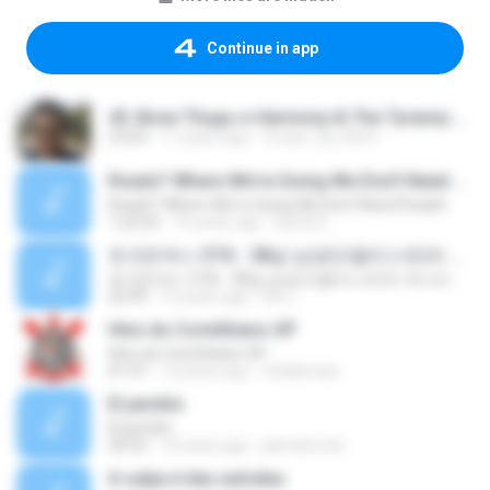
Continue in app
45. Bone Thugs-n-Harmony & The Tyranny of The 1st & 15th.mp3
23:03
11 years ago
Cruise_Da_Kid H.
Roads? Where We're Going We Don't Need Roads!
Roads? Where We're Going We Don't Need Roads!
1:22:24
14 years ago
David S.
토크온섹스 37회 : 28살 남성(오랄리스트)의 섹스라이프, 섹스에 대한 생각
토크온섹스 37회 : 28살 남성(오랄리스트)의 섹스라이프, 섹스에 대한 생각
52:49
12 years ago
Kw L.
Hino do Corinthians-SP
Hino do Corinthians-SP
01:47
14 years ago
tokakimais
El perdón
El perdón
20:52
10 years ago
jaimelomeli
A culpa é das estrelas