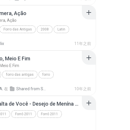
âmera, Ação
era, Ação
Forro das Antigas
2008
Latin
mera, Ação
Limão Com Mel
lix
11年之前
io, Meio E Fim
 Meio E Fim
forro das antigas
forro
, Meio E Fim
Mastruz Com Leite
A.
在
Shared from SM-G531BT
10年之前
Sinto Falta de Você - Desejo de Menína Vol.07.mp3
2011
Forró 2011
Forró 2011
 * Forró 2011