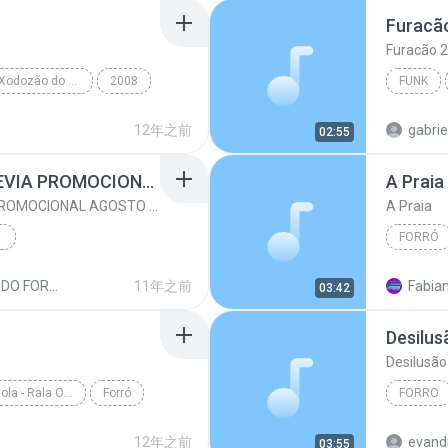
Furacã
Furacão 
Super Vetron - O Xodozão do Pará - O Melhor do Forró 2008
2008
FUNK
Super Vetron/Calcinha Preta/Malla 100 Alça/Desejo ...
proibida
12年之前
gabrie
02:55
AVIÕES DO FORRO PREVIA PROMOCIONAL AGOSTO 2015 LAPADA PRA PAREDÃO @BRUNO CDS
A Praia
Funk
AVIÕES DO FORRO PREVIA PROMOCIONAL AGOSTO 2015 LAPADA PRA PAREDÃO @BRUNO CDS
A Praia
FORRÓ
A Praia
AVIÕES DO FORRO PREVIA PROMOCIONAL AGOSTO 2015 LAPADA PRA PAREDÃO @BRUNO CDS
11年之前
Fabian
03:42
Desilus
Desilusão
Forró Cintura De Mola - Rala O Coco
Forró
FORRO
Forró Cintura De Mola - Rala O Coco
Calcinha
12年之前
evand
03:55