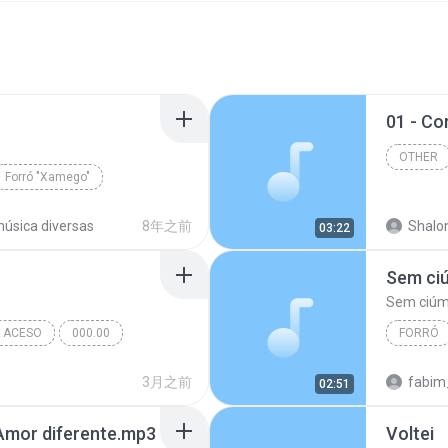
01 - C
OTHER
Forró "Xamego"
úsica diversas
8年之前
Shalon
03:22
Sem ci
Sem ciúm
 ACESO
000.00
FORRÓ
Sem ciú
3月之前
fabim
02:51
Amor diferente.mp3
Voltei