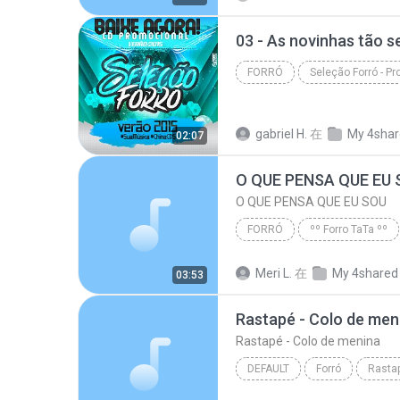
FORRÓ
Forró
gabriel H.
在
My 4sha
02:07
O QUE PENSA QUE EU 
O QUE PENSA QUE EU SOU
FORRÓ
ºº Forro TaTa ºº
O QUE PENSA QUE EU SOU
Meri L.
在
My 4shared
03:53
Rastapé - Colo de men
Rastapé - Colo de menina
DEFAULT
Forró
Rastap
default
Falamansa-Rasta