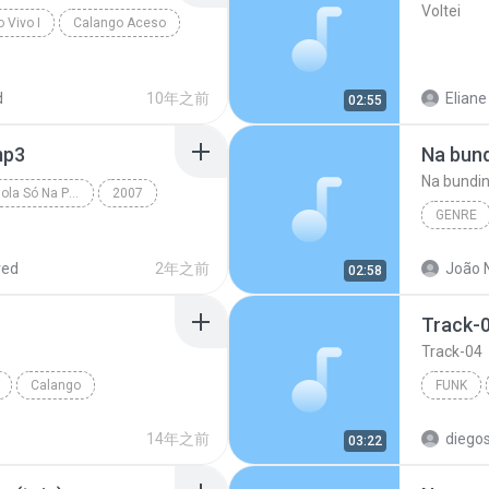
Voltei
o Vivo I
Calango Aceso
d
10年之前
Eliane
02:55
mp3
Na bun
Na bundi
Forró Cintura De Mola Só Na Pisadinha Vol.2
2007
GENRE
la
Forro ci
red
2年之前
João 
02:58
Track-
Track-04
Calango
FUNK
Mc Sony
14年之前
diego
03:22