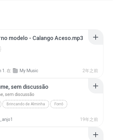
orno modelo - Calango Aceso.mp3
 1.
在
My Music
2年之前
úme, sem discussão
e, sem discussão
Brincando de Alminha
Forró
me, sem discussão
_anjo1
19年之前
Calango Aceso - Forro Downloads 2007