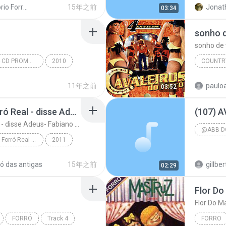
Repertorio Forro 2011
15年之前
Jonat
03:34
sonho 
sonho de
FORRO DE OURO - CD PROMOCIONAL
2010
COUNTR
N SANTANNA
Country/
11年之前
paulo
03:52
F0rró das Antigas -Forró Real - disse Adeus- Fabiano cds
F0rró das Antigas -Forró Real - disse Adeus- Fabiano cds
@ABB D
F0rró das Antigas -Forró Real - disse Adeus- Fabiano cds
2011
2014
ró das antigas
15年之前
gillbe
02:29
bia...
Flor D
Flor Do 
FORRÓ
Track 4
FORRO