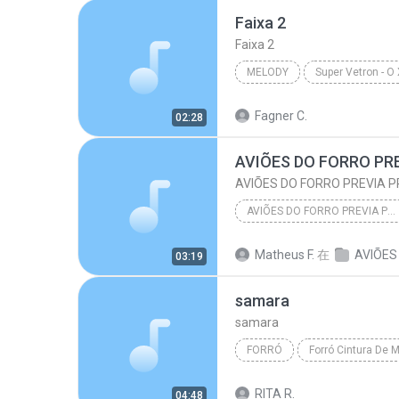
Faixa 2
AVIOES DO FORRO - Promocional Dezembro 2009
Faixa 2
MELODY
Faixa 2
Melody
Fagner C.
02:28
AVIÕES DO FORRO PREVIA PROMOCIONAL AGOSTO 2015 LAPADA PRA PAREDÃO @BRUNO CDS
AVIÕES DO FORRO PREVIA PROMOCIONAL AGOSTO 2015 LAPADA PRA PAREDÃO @BRUNO CDS
Matheus F.
在
03:19
AVIÕES DO FORRO PREVIA PROMOCIONAL AGOSTO 2015 LAP...
samara
samara
FORRÓ
samara
RITA R.
04:48