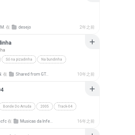
 M.
在
desejo
2年之前
dinha
nha
Só na pizadinha
Na bundinha
ntura de mola
genre
N.
在
Shared from GT-I9515L
10年之前
04
Bonde Do Arruda
2005
Track-04
 & Calango
Funk
scfc
在
Musicas da Inferno Coral
16年之前