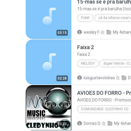
15-mas se é pra barulh
15-mas se é pra barulha (toic
FUNK
cd da inferno coral v
mc´s sony e calango
Fun
wesley F.
在
My 4shar
03:15
15-mas se é pra barulha (toic)
Faixa 2
Faixa 2
MELODY
Faixa 2
Melody
luisgustavolobao
在
D
02:28
AVIOES DO FORRO - Promoci
COMUNIDADE: CLEDYNHO CD
AVIOES DO FORRO - Promocional Dezembro 2009
Sorriso D.
在
My 4sha
03:33
Comunidade: CleDynho CD