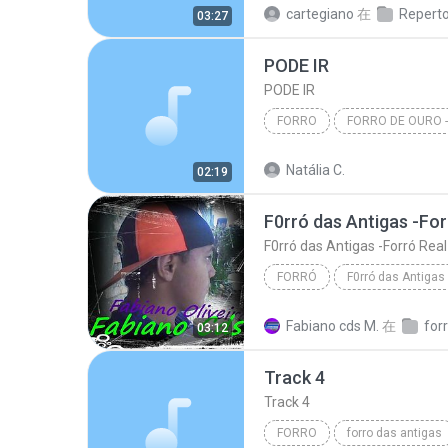
cartegiano
在
03:27
PODE IR
PODE IR
FORRO
PODE IR
FORRO
LUA
Natália C.
02:19
FORRÓ
BY Fabiano cds
forró
Fabiano cds M.
在
for
03:12
F0rró das Antigas -Forró Real - disse Adeus- Fa
Track 4
Track 4
FORRO
forro das antigas