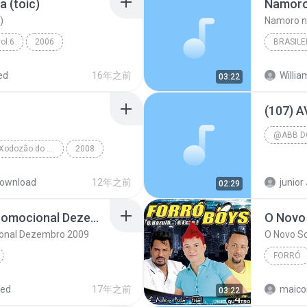
a (toic)
Namoro
)
Namoro na
ol.6
2006
BRASILE
k
Calango
ed
16年之前
03:22
@ABB D
Super Vetron - O Xodozão do Pará - O Melhor do Forró 2008
2008
2014
Super Vetron/Calcinha Preta/Malla 100 Alça/Desejo ...
ownload
12年之前
junior 
02:29
AVIOES DO FORRO - Promocional Dezembro 2009
O Novo
onal Dezembro 2009
O Novo 
FORRÓ
2010
Forró Bo
red
17年之前
maico
03:22