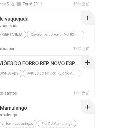
has S.
在
Forró 2011
15年之前
de vaquejada
 vaquejada
Y/SERTANEJA
Cavaleiros do Forro - Vol 03 - 4 Estilos - 2003
Sertaneja
sonho de vaquejada
albuquer
13年之前
Cavaleiros do Forro - Vol 03 - 4 Estilos - 2003
(107) AVIÕES DO FORRO REP. NOVO ESPECIAL 2015 @ABB DOWNLOADS.mp3
OWNLOADS
AVIOES DO FORRO REP. NOVO 2015 @ABB DOWNLOADS
@ABB DOWNLOADS
rto-santos
ABB Downloads Tel. (88) 8803-7271
11年之前
o Mamulengo
Mamulengo
forro das antigas
Flor Do Mamulengo