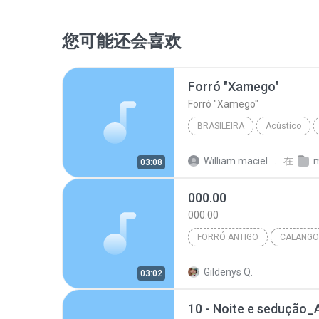
您可能还会喜欢
Forró "Xamego"
Forró "Xamego"
BRASILEIRA
Acústico
Calango Aceso
Brasileira
William maciel de F.
在
m
03:08
000.00
000.00
FORRÓ ANTIGO
CALANGO
Gildenys Q.
03:02
10 - Noite e sedução_