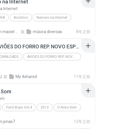
 na Internet
 Internet
IRA
Acústico
Namoro na Internet
 Aceso
Brasileira
William maciel de F.
在
música diversas
8年之前
(107) AVIÕES DO FORRO REP. NOVO ESPECIAL 2015 @ABB DOWNLOADS.mp3
OWNLOADS
AVIOES DO FORRO REP. NOVO 2015 @ABB DOWNLOADS
@ABB DOWNLOADS
J.
在
My 4shared
ABB Downloads Tel. (88) 8803-7271
11年之前
 Som
Som
Forró Boys Vol.4
2013
O Novo Som
ys
Forró
n.jonas7
12年之前