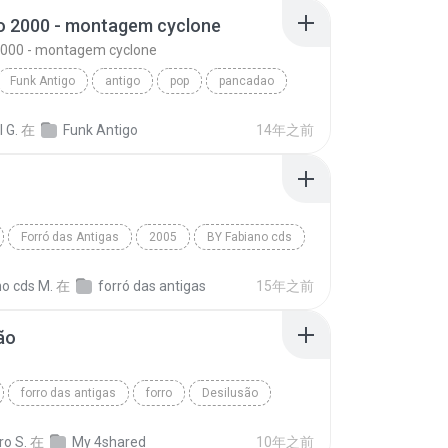
o 2000 - montagem cyclone
2000 - montagem cyclone
Funk Antigo
antigo
pop
pancadao
o
furacao
2000
l G.
在
Funk Antigo
14年之前
Furacão 2000 - montagem cyclone
funk
gustim.GR
pipo's
Forró das Antigas
2005
BY Fabiano cds
forró
o cds M.
在
forró das antigas
15年之前
ão
forro das antigas
forro
Desilusão
 Preta
ro S.
在
My 4shared
10年之前