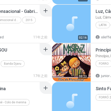
03 - As novinhas tão sensacional - Gabriel Diniz - CHINACDS.NET.BR.mp3
Luz, C
Luz, Câm
Seleção Forró - Promocional de Verão - 2015
2015
LATIN
Seleção Forró - Promocional de Verão - 2015
Luz, Câ
red
11年之前
xileffe
02:16
SOU
Princíp
Princípio,
Banda Djavu
FORRO
forró
Princípio
17年之前
junior 
03:23
ina
FORRÓ 
é - Colo de menina
Boyzinho
pé