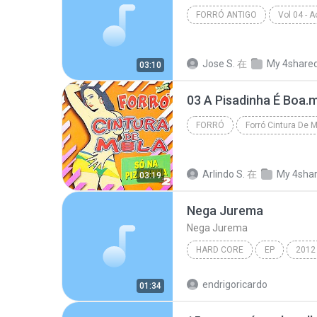
FORRÓ ANTIGO
Vol 04 - A
Forró Antigo
Jose S.
在
My 4share
03:10
03 A Pisadinha É Boa.
FORRÓ
Forró
Forró Cintura De Mo
Arlindo S.
在
My 4sha
03:19
Nega Jurema
Nega Jurema
HARD CORE
EP
2012
Nega Jurema
Hard Core
endrigoricardo
01:34