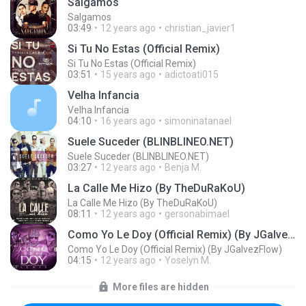
Salgamos
Salgamos
03:49
12 years ago
christian_javier1
Si Tu No Estas (Official Remix)
Si Tu No Estas (Official Remix)
03:51
15 years ago
adictoati015
Velha Infancia
Velha Infancia
04:10
16 years ago
simoninatanael
Suele Suceder (BLINBLINEO.NET)
Suele Suceder (BLINBLINEO.NET)
03:27
12 years ago
Benja M.
La Calle Me Hizo (By TheDuRaKoU)
La Calle Me Hizo (By TheDuRaKoU)
08:11
12 years ago
gersonabimael
Como Yo Le Doy (Official Remix) (By JGalvezFlow)
Como Yo Le Doy (Official Remix) (By JGalvezFlow)
04:15
12 years ago
Yoselyn M.
More files are hidden