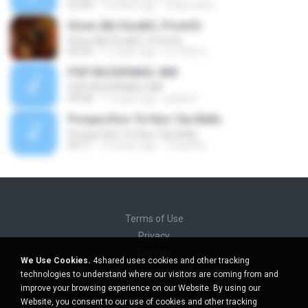
05:44
13 years ago
nclaumann
Dices (By DurakO_PromO)
Dices (By DurakO_PromO)
03:34
11 years ago
DJ ZOE S.
POP EN ESPANOL MIX
POP EN ESPANOL MIX
09:58
11 years ago
paola C.
Porque Dios Te Hizo Tan Bella
Porque Dios Te Hizo Tan Bella
04:11
16 years ago
TexasGirl
Terms of Use
Privacy
Support
We Use Cookies.
4shared uses cookies and other tracking
Do not sell my personal information
technologies to understand where our visitors are coming from and
Do not share my personal information
improve your browsing experience on our Website. By using our
Website, you consent to our use of cookies and other tracking