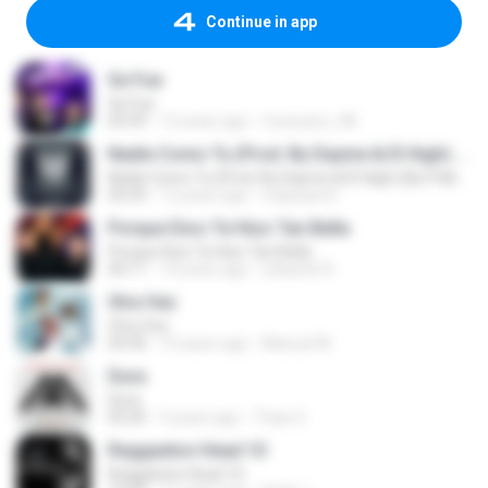
Continue in app
Se Fue
Se Fue
03:59
15 years ago
mexicano_08
Nadie Como Tu (Prod. By Dayme & El High) (By Polka DeLaMusic) (WWW.FULETEO.CO)
Nadie Como Tu (Prod. By Dayme & El High) (By Polka DeLaMusic) (WWW.FULETEO.CO)
03:29
12 years ago
miqueas N.
Porque Dios Te Hizo Tan Bella
Porque Dios Te Hizo Tan Bella
04:11
14 years ago
eduardo R.
Otra Vez
Otra Vez
03:30
10 years ago
Manuel M.
Dura
Dura
03:20
9 years ago
Thais G.
Reggaeton Head 10
Reggaeton Head 10