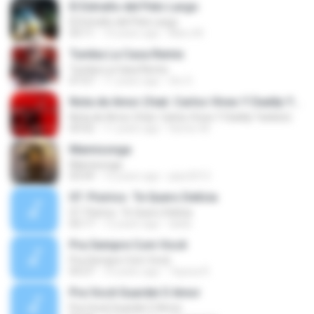
El Extraño del Pelo Largo
El Extraño del Pelo Largo
03:11
10 years ago
Maru M.
Tumba La Casa Remix
Tumba La Casa Remix
07:57
11 years ago
tito S.
Nota de Amor (feat. Carlos Vives Y Daddy Yankee)
Nota de Amor (feat. Carlos Vives Y Daddy Yankee)
03:52
11 years ago
Hector M.
Mamisonga
Mamisonga
03:59
12 years ago
pipe2012
07. Pisirico  Te Quero Delícia
07. Pisirico  Te Quero Delícia
02:17
12 years ago
dada
Pra Sempre Com Você
Pra Sempre Com Você
03:27
10 years ago
Tayssa R.
Pra Você Guardei O Amor
Pra Você Guardei O Amor