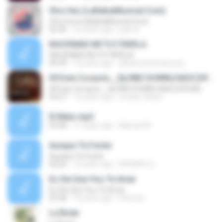
Otra Vez (LaRabiaMusical.Com)
Otra Vez (LaRabiaMusical.Com)
03:30
10 years ago
juan N.
RACIONAIS MC'S E FAVELA
RACIONAIS MC'S E FAVELA
04:39
14 years ago
adrianosilveirasouza
09 Este Corazón__By.RBD DOWNLOADS [OFICIAL
09 Este Corazón__By.RBD DOWNLOADS [OFICIAL
03:27
13 years ago
ronald_doano
El Malo.mp3
03:58
11 years ago
Manuel M.
Aunque Te Fuiste
Aunque Te Fuiste
04:02
12 years ago
RICARDO U.
Eu Sei Que Vou Te Amar
Eu Sei Que Vou Te Amar
03:38
16 years ago
slnlucas
La Boda