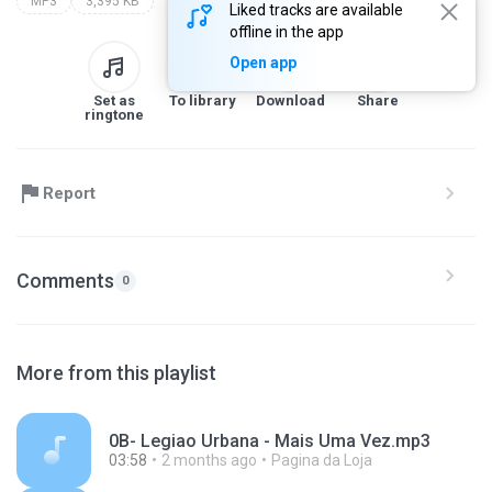
MP3
3,395 KB
Liked tracks are available
offline in the app
Open app
Set as
To library
Download
Share
ringtone
Report
Comments
0
More from this playlist
0B- Legiao Urbana - Mais Uma Vez.mp3
03:58
2 months ago
Pagina da Loja