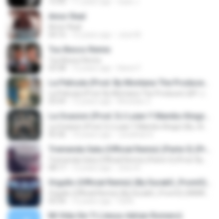
15:43
11 years ago
Sack J.
Amor Real
Amor Real
04:16
15 years ago
Jose M.
Tus Besos Remix
Tus Besos Remix
03:38
12 years ago
Karen F.
La Pelicula (Prod. By Montana The Producer) (BY JGalvezFlow)
La Pelicula (Prod. By Montana The Producer) (BY JGalvezFlow)
03:59
12 years ago
Khristian Z.
La Ocasion (Prod. DJ Luian Y Mambo Kingz) (By JGalvez)
La Ocasion (Prod. DJ Luian Y Mambo Kingz) (By JGalvez)
05:36
10 years ago
Jonathan K.
Tremenda Sata (Official Remix) (Parte 3) (Prod. By DJ Luian & Noize)
Tremenda Sata (Official Remix) (Parte 3) (Prod. By DJ Luian & Noize)
08:17
12 years ago
Jhon A.
Orgullo (Official Remix) (By DurakO_PromO) (WWW.FULETEO.CO)
Orgullo (Official Remix) (By DurakO_PromO) (WWW.FULETEO.CO)
03:34
12 years ago
full B.
Mi Vida Sin Ti (Jesus Adrian Romero)