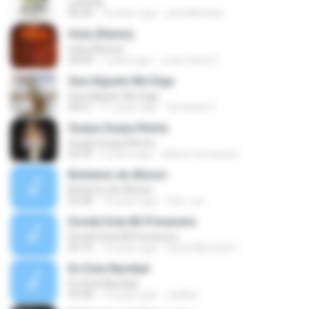
La Boda
05:40
10 years ago
astudilloclaro
Hola (Remix)
Hola (Remix)
04:09
7 years ago
Joan Carlos F.
Que Alguien Me Diga
Que Alguien Me Diga
04:51
11 years ago
fernando C.
Guaya Guaya Remix
Guaya Guaya Remix
02:54
6 years ago
valeria fernandez
Bohemio de Aficion
Bohemio de Aficion
03:28
14 years ago
fran_tuo
Donde Esta Mi Primavera
Donde Esta Mi Primavera
04:14
12 years ago
Diana Marcela D.
En Esta Navidad
En Esta Navidad
03:58
15 years ago
casillas