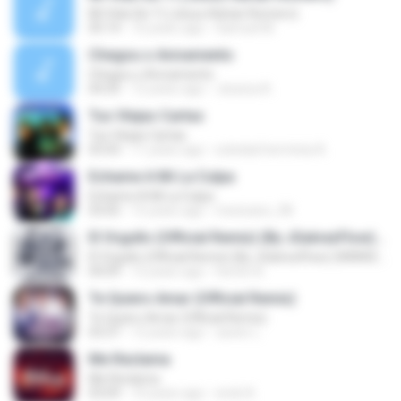
Mi Vida Sin Ti (Jesus Adrian Romero)
05:14
16 years ago
Samuel M.
Chegou o Avivamento
Chegou o Avivamento
04:35
12 years ago
Jessica A.
Tus Víejas Cartas
Tus Víejas Cartas
03:43
11 years ago
soledad herminia A.
Echame A Mi La Culpa
Echame A Mi La Culpa
03:05
15 years ago
mexicano_08
El Orgullo (Official Remix) (By JGalvezFlow) (WWW.ELGENERO.COM)
El Orgullo (Official Remix) (By JGalvezFlow) (WWW.ELGENERO.COM)
04:09
12 years ago
hector B.
Te Quiero Amar (Official Remix)
Te Quiero Amar (Official Remix)
03:37
12 years ago
xavier L.
Me Reclama
Me Reclama
03:09
10 years ago
erick A.