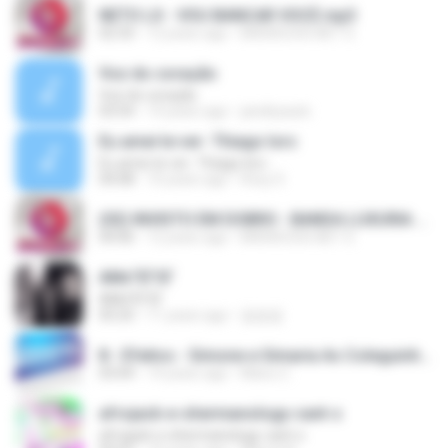
NETO LX - VOU BANCAR VOCÊ.mp3
02:33
12 years ago
BRENOCDS.NET S.
Voz do coração
Voz do coração
03:54
14 years ago
jandirpaulo
Eu amei te ver- Thiago Iorc
Eu amei te ver- Thiago Iorc
04:08
10 years ago
Rosy S.
(02) INVISTO EM DOBRO - BANDA LUXURIA 2015.mp3
04:06
12 years ago
BRENOCDS.NET S.
АМє°ЕГЅГ
АМє°ЕГЅГ
05:25
11 years ago
깔깔깔
8 - Efeitos - Simone e Simaria As Coleguinhas.mp3
03:04
14 years ago
Manu C.
afrojack-e-shermanology-cant-s
afrojack-e-shermanology-cant-s