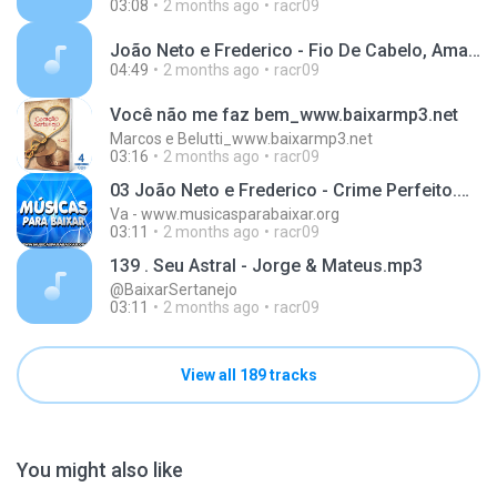
03:08
2 months ago
racr09
João Neto e Frederico - Fio De Cabelo, Amargurado, Telefone Mudo
04:49
2 months ago
racr09
Você não me faz bem_www.baixarmp3.net
Marcos e Belutti_www.baixarmp3.net
03:16
2 months ago
racr09
03 João Neto e Frederico - Crime Perfeito.mp3
Va - www.musicasparabaixar.org
03:11
2 months ago
racr09
139 . Seu Astral - Jorge & Mateus.mp3
@BaixarSertanejo
03:11
2 months ago
racr09
View all 189 tracks
You might also like