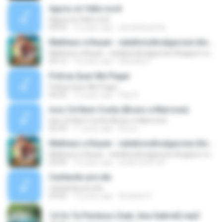
Agora só falta você
Agora só falta você
04:59
15 years ago
alveskikazinha
Matheus e Kauan - nataliciodivulgacoes.blogspot.com
Matheus e Kauan - nataliciodivulgacoes.blogspot.com
03:13
10 years ago
Michella P.
Policia Quer Me Pegar
Policia Quer Me Pegar
04:25
12 years ago
Rap N.
Isso Cê Num Conta (Bruno e Marrone)
Isso Cê Num Conta (Bruno e Marrone)
02:43
11 years ago
Bruno ..
Matheus e Kauan - nataliciodivulgacoes.blogspot.com
Matheus e Kauan - nataliciodivulgacoes.blogspot.com
02:09
10 years ago
andersonb.edf
Cantando pra ela
Cantando pra ela
03:05
14 years ago
Ariádine V.
14 Yo Te Perdono (feat. Ana Gabriel).mp3