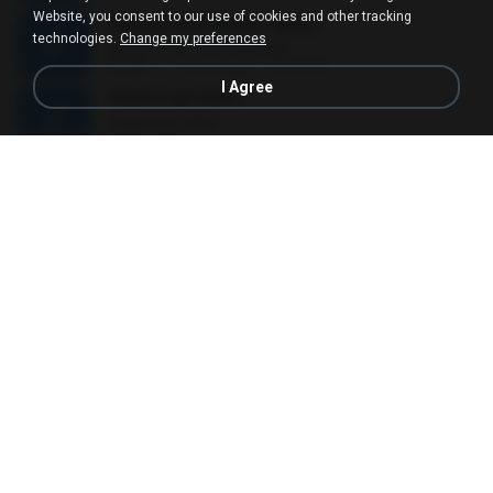
Website, you consent to our use of cookies and other tracking
Renova-me Senhor Jesus
technologies.
Change my preferences
Renova-me Senhor Jesus
03:26
17 years ago
Rafael M.
I Agree
Você é um Vício
Você é um Vício
03:21
16 years ago
voceeumvicio
Mc Bola e Mr Catra - Soltinha (Dennis DJ)
Mc Bola e Mr Catra - Soltinha (Dennis DJ)
03:25
13 years ago
Profunk Brasil E.
Meu melhor Amigo
Meu melhor Amigo
04:47
14 years ago
kaka100rbd
# vitor & leo - borboletas - remix (radio mix) (2).mp3
03:34
10 years ago
Juliana A.
Matheus e Kauan - nataliciodivulgacoes.blogspot.com
Matheus e Kauan - nataliciodivulgacoes.blogspot.com
02:46
10 years ago
andersonb.edf
Conquistando o Impossivel