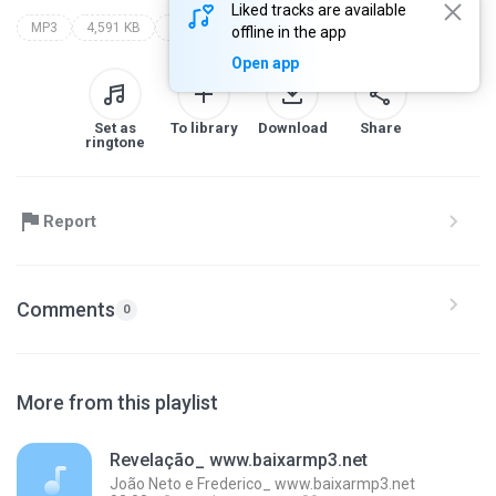
Liked tracks are available
MP3
4,591 KB
Other
hugo pena e gabriel
offline in the app
Open app
Set as
To library
Download
Share
ringtone
Report
Comments
0
More from this playlist
Revelação_ www.baixarmp3.net
João Neto e Frederico_ www.baixarmp3.net