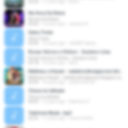
03:26
11 years ago
ana S.
Na Hora Da Raiva
Na Hora Da Raiva
03:00
10 years ago
vanessa A.
Selva Triste
Selva Triste
03:00
16 years ago
JHENNY &amp;.
Rosas Versos e Vinhos - Gustavo Lima
Rosas Versos e Vinhos - Gustavo Lima
03:18
15 years ago
dann.
Matheus e Kauan - nataliciodivulgacoes.blogspot.com
Matheus e Kauan - nataliciodivulgacoes.blogspot.com
02:29
10 years ago
andersonb.edf
Chuva no telhado
Chuva no telhado
04:05
12 years ago
Katherine P.
Telefone Mudo .mp3
02:55
17 years ago
renan.fontinii