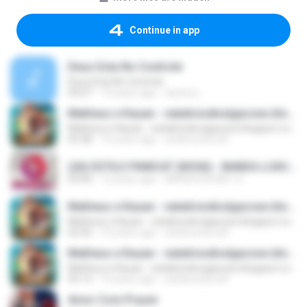
Continue in app
Deus Esta No Controle
Deus Esta No Controle
04:07
14 years ago
larissa L.
Matheus e Kauan - nataliciodivulgacoes.blogspot.com
Matheus e Kauan - nataliciodivulgacoes.blogspot.com
02:38
10 years ago
andersonb.edf
(26) ESTILO PANICAT (NOVA) - BANDA LUXURIA 2015.mp3
03:00
12 years ago
BRENOCDS.NET S.
Matheus e Kauan - nataliciodivulgacoes.blogspot.com
Matheus e Kauan - nataliciodivulgacoes.blogspot.com
02:35
10 years ago
andersonb.edf
Matheus e Kauan - nataliciodivulgacoes.blogspot.com
Matheus e Kauan - nataliciodivulgacoes.blogspot.com
03:13
10 years ago
andersonb.edf
Amor Com Prazer