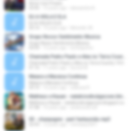
Amor Com Prazer
03:45
10 years ago
alessandra A.
EU A VIOLA E ELA
EU A VIOLA E ELA
03:14
14 years ago
Meninão V8
Grupo Nosso Sentimento Musica
Grupo Nosso Sentimento Musica
03:59
15 years ago
Dj Dhiguinho
Chamada Pedro Paulo e Alex no Terra Country 14 08 PPA
Chamada Pedro Paulo e Alex no Terra Country 14 08 PPA
01:16
11 years ago
DjJosé M.
Maiara e Maraisa Continua
Maiara e Maraisa Continua
03:10
10 years ago
edileusa R.
Matheus e Kauan - nataliciodivulgacoes.blogspot.com
Matheus e Kauan - nataliciodivulgacoes.blogspot.com
01:08
10 years ago
andersonb.edf
03 - chanpagne - part fantasmão.mp3
02:43
12 years ago
mimianjo2007