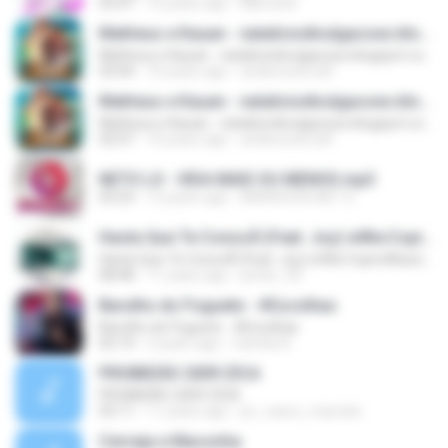
03:47
10 years ago
Marcia B.
Matheus e Kauan - nataliciodivulgacoes.blogspot.com
Matheus e Kauan - nataliciodivulgacoes.blogspot.com
03:04
10 years ago
andersonb.edf
Matheus e Kauan - nataliciodivulgacoes.blogspot.com
Matheus e Kauan - nataliciodivulgacoes.blogspot.com
02:07
10 years ago
andersonb.edf
NETO LX - VIDA MAIS OU MENOS.mp3
03:23
12 years ago
BRENOCDS.NET S.
Hasta Que Te ConocÃ­ (Feat. Joy) wWw.CopiroMusic.CoM
Hasta Que Te ConocÃ­ (Feat. Joy) wWw.CopiroMusic.CoM
08:48
11 years ago
jonter_92
Barulho do Foguete - #Escolhas
Barulho do Foguete - #Escolhas
02:14
2 years ago
Camila A.
PROIBIDÃO 2009 ZICA
PROIBIDÃO 2009 ZICA
02:11
11 years ago
jm_vasco_marcelo
Cerveja e Maconha