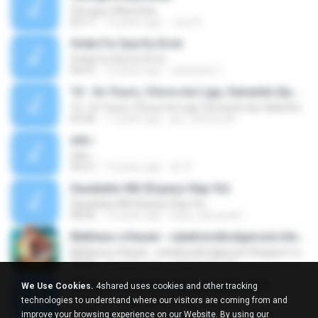
Cerveja e Maconha
02:17
14 years ago
Jose R.
Onde Foi Que Eu Errei
Onde Foi Que Eu Errei
04:47
12 years ago
adrianete C.
10 - Im Yours, Chora me Liga, Semente (by Salsicha ZonadeZ)
10 - Im Yours, Chora me Liga, Semente (by Salsicha ZonadeZ)
03:30
17 years ago
jao_antonio29
ілА»-
ілА»-
04:27
13 years ago
화 주.
Saudades Mil (Espaço Rap Vol.
Saudades Mil (Espaço Rap Vol.
08:46
14 years ago
kaua_alexander
Matheus e Kauan - nataliciodivulgacoes.blogspot.com
Matheus e Kauan - nataliciodivulgacoes.blogspot.com
05:20
10 years ago
andersonb.edf
Vitória no deserto dance gospel remix
We Use Cookies.
4shared uses cookies and other tracking
Vitória no deserto dance gospel remix
technologies to understand where our visitors are coming from and
04:33
14 years ago
bausa17
improve your browsing experience on our Website. By using our