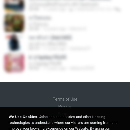
รูปไม่หล่อมีสิทธิ์ไหมครับ (BY HanSooIn)
03:46
11 years ago
◣ ๏ HanSooIn สาขา 2 ๏ ◥ ◣.
ยาใจคนจน
ยาใจคนจน
03:30
12 years ago
Katoon K.
หมาตัวเก่า [AeLOAD]
หมาตัวเก่า [AeLOAD]
04:19
11 years ago
Sattawat P.
à¨çºáµèà¡çºÍÒ¡ÒÃ
à¨çºáµèà¡çºÍÒ¡ÒÃ
04:32
11 years ago
dekaron2530
Terms of Use
Privacy
Support
We Use Cookies.
4shared uses cookies and other tracking
Do not sell my personal information
technologies to understand where our visitors are coming from and
Do not share my personal information
improve your browsing experience on our Website. By using our