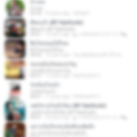
คำแพง
คำแพง
04:18
10 years ago
Wnida K.
พี่พอแล้ว (BY HanSooIn)
พี่พอแล้ว (BY HanSooIn)
04:21
12 years ago
◣ ๏ HanSooIn สาขา 2 ๏ ◥ ◣.
ฝืนใจหน่อยได้ไหม
ฝืนใจหน่อยได้ไหม
04:52
12 years ago
ก้อแค่ผู้หญิงคนหนึ่ง มีไรป่ะ
ของหมั้นเป็นของขวัญ
ของหมั้นเป็นของขวัญ
04:27
11 years ago
RatChanOn O.
รังเกียจไปแล้ว
รังเกียจไปแล้ว
04:01
11 years ago
RatChanOn O.
เฟสก็หายไลน์ก็เงียบ (BY HanSooIn)
เฟสก็หายไลน์ก็เงียบ (BY HanSooIn)
04:31
10 years ago
◣ ๏ HanSooIn สาขา 2 ๏ ◥ ◣.
อยากเป็นใครคนนั้นที่เธอฝันถึง
อยากเป็นใครคนนั้นที่เธอฝันถึง