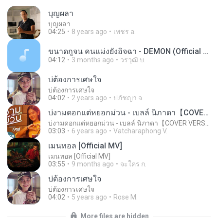
บุญผลา
บุญผลา
04:25
8 years ago
เพชร อ.
ขนาดกูจน คนแม่งยังอิจฉา - DEMON (Official AudioMV)(mp3j.cc).mp3
04:12
3 months ago
วรวุฒิ บ.
บ่ต้องการเศษใจ
บ่ต้องการเศษใจ
04:02
2 years ago
ปภัชญา จ.
บ่งามดอกแต่หยอกม่วน - เบลล์ นิภาดา【COVER VERSION】
บ่งามดอกแต่หยอกม่วน - เบลล์ นิภาดา【COVER VERSION】
03:03
6 years ago
Vatcharaphong V.
เมนทอล [Official MV]
เมนทอล [Official MV]
03:55
9 months ago
จะใคร ก.
บ่ต้องการเศษใจ
บ่ต้องการเศษใจ
04:02
5 years ago
Rose M.
More files are hidden