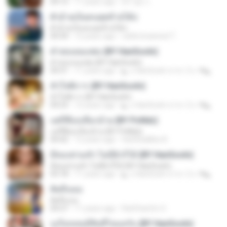
04:15
11 years ago
ศรายุธ ก.
ตั๋วอ้ายเป็นคนสุดท้ายได้บ่
ตั๋วอ้ายเป็นคนสุดท้ายได้บ่
04:34
12 years ago
rattle braeined T.
คำสอนของพ่อ (BY HanSooIn)
คำสอนของพ่อ (BY HanSooIn)
04:31
11 years ago
◣ ๏ HanSooIn สาขา 2 ๏ ◥ ◣.
หัวใจพิการ (BY HanSooIn)
หัวใจพิการ (BY HanSooIn)
04:23
12 years ago
◣ ๏ HanSooIn สาขา 2 ๏ ◥ ◣.
แต่กี้คือบ่เลือกอ้าย (BY PoNdz)
แต่กี้คือบ่เลือกอ้าย (BY PoNdz)
04:42
12 years ago
HaCkGaMes B.
มีทองท่วมหัว ไม่มีผัวก็ได้ (BY HanSooIn)
มีทองท่วมหัว ไม่มีผัวก็ได้ (BY HanSooIn)
03:18
11 years ago
◣ ๏ HanSooIn สาขา 2 ๏ ◥ ◣.
คิดถึงเธอ
คิดถึงเธอ
04:27
11 years ago
RatChanOn O.
รูปไม่หล่อมีสิทธิ์ไหมครับ (BY HanSooIn)