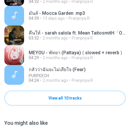
04:32
2 months ago
Pranpriya R.
มันส์ - Mocca Garden .mp3
04:39
13 days ago
Pranpriya R.
คืนให้ - sarah salola ft. Mean TaitosmitH「Official 」
03:32
2 months ago
Pranpriya R.
MEYOU - พัทยา (Pattaya) ⟨ slowed + reverb ⟩
04:29
2 months ago
Pranpriya R.
กลัวว่าฉันจะไม่เสียใจ (Fear)
PURPEECH
04:24
2 months ago
Pranpriya R.
View all 10 tracks
You might also like