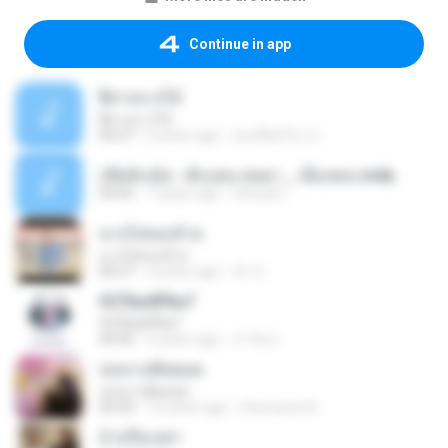
Continue in app
ผีสางนางไม้
ผีสางนางไม้
04:27
6 years ago
สองทีพอไหว ส.
บ่งึดจักเม็ด - ตั้กแตน ชลดา _ เนื้อเพลง.m4a
04:05
7 years ago
Srinual L.
นางไอ่ของอ้าย
นางไอ่ของอ้าย
00:27
4 years ago
ชัว ช.
ОСЎаєФЎв»Г
ОСЎаєФЎв»Г
04:56
6 years ago
สาวิต ส.
บ่เหงาบ่คิดฮอด
บ่เหงาบ่คิดฮอด
04:30
10 years ago
tharoaree A.
บ้าหรือเปล่า