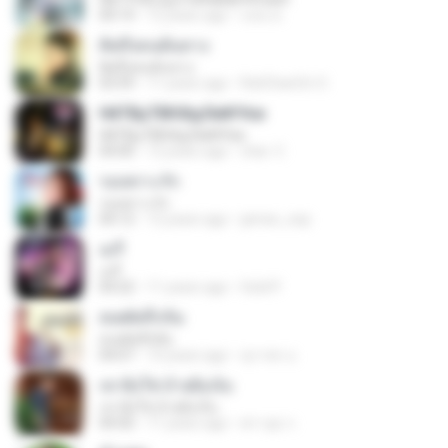
04:14
12 years ago
แทน ค.
คิดถึงคนต้นทาง
คิดถึงคนต้นทาง
03:59
11 years ago
RatChanOn O.
НйТВµТВКФдЛи№Уєи
НйТВµТВКФдЛи№Уєи
04:00
12 years ago
chai- C.
รอเพราะรัก
รอเพราะรัก
04:12
12 years ago
james_exp
เมรี
เมรี
04:22
11 years ago
Gold P.
สเตตัสถืกถิ่ม
สเตตัสถืกถิ่ม
04:07
10 years ago
สุภาพร อ.
เขายิ่งใช่ อ้ายยิ่งเจ็บ
เขายิ่งใช่ อ้ายยิ่งเจ็บ
04:50
11 years ago
ศรายุธ ก.