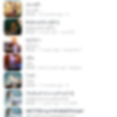
ปลายฟ้า
ปลายฟ้า
04:44
10 months ago
D
ผิดตั้งแต่เริ่ม (ชู้รัก)
ผิดตั้งแต่เริ่ม (ชู้รัก)
03:32
2 years ago
ทนงศักดิ์
หุ่นไล่กา
หุ่นไล่กา
04:22
11 years ago
sangvean T.
บ่อิน
บ่อิน
04:09
about a year ago
lipgloss
โกดำ
โกดำ
04:09
11 months ago
D
เริ่มต้นเจ้าชาย ลงท้ายเจ้าชู้
เริ่มต้นเจ้าชาย ลงท้ายเจ้าชู้
04:26
11 years ago
te_w800
НВТЎЛЕСєµТг№НйНБЎНґаёН
НВТЎЛЕСєµТг№НйНБЎНґаёН