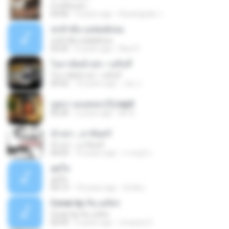
บ้าหรือเปล่า
04:06
9 years ago
Rueangsak J.
บ่กล้าท้อ แม่พ่อยังจน
บ่กล้าท้อ แม่พ่อยังจน
03:35
6 years ago
New P.
โนราห์หน้าปก--วงกินรี
โนราห์หน้าปก--วงกินรี
04:42
10 years ago
Joy J.
บุษบา เมนทอล (1).mp3
00:20
2 years ago
Mr A.
น้ำเน่า...เงาจันทร์
น้ำเน่า...เงาจันทร์
04:03
10 years ago
ภาคภูมิ แ.
สุดใจ
สุดใจ
04:13
10 years ago
สันทัด เ.
Cover by กัน นภัทร
Cover by กัน นภัทร
04:49
6 years ago
orrawan S.