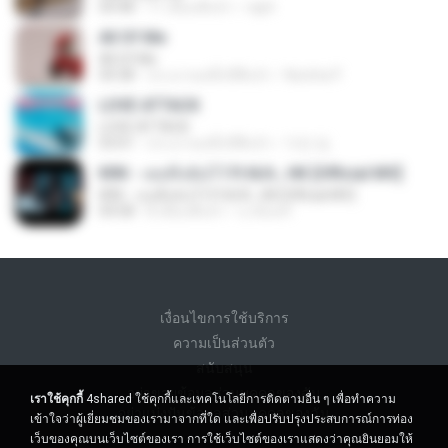
04:48
11 เดือนที่แล้ว
raph
All Of Me
All Of Me
04:38
ประมาณหนึ่งปีที่แล้ว
Nutcha P.
LOVE ATTACK
LOVE ATTACK
03:01
ประมาณหนึ่งปีที่แล้ว
지빈 임.
KRK - เธอทิ้งฉันไว้ Ft.N/A , HK [Official MV]
KRK - เธอทิ้งฉันไว้ Ft.N/A , HK [Official MV]
04:58
8 เดือนที่แล้ว
นวมินทร์
เงื่อนไขการใช้บริการ
ความเป็นส่วนตัว
สนับสนุน
อย่าขายข้อมูลส่วนบุคคลของฉัน
เราใช้คุกกี้
4shared ใช้คุกกี้และเทคโนโลยีการติดตามอื่น ๆ เพื่อทำความ
อย่าแบ่งปันข้อมูลส่วนบุคคลของฉัน
เข้าใจว่าผู้เยี่ยมชมของเรามาจากที่ใด และเพื่อปรับปรุงประสบการณ์การท่อง
เว็บของคุณบนเว็บไซต์ของเรา การใช้เว็บไซต์ของเราแสดงว่าคุณยินยอมให้