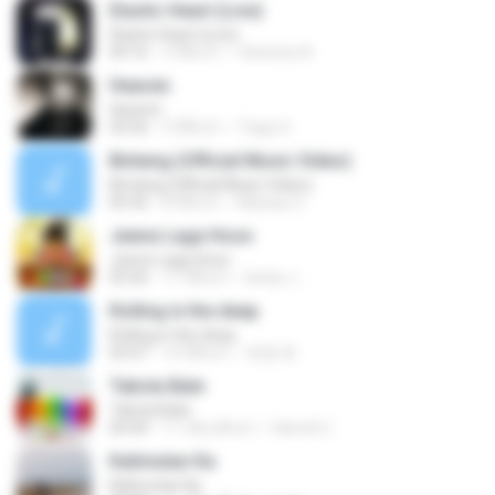
Elastic Heart (Live)
Elastic Heart (Live)
04:16
3 ปีที่แล้ว
Vanessa A.
Heaven
Heaven
03:56
3 ปีที่แล้ว
Tiago S.
Bintang (Official Music Video)
Bintang (Official Music Video)
05:42
8 ปีที่แล้ว
Maulop O.
Jeene Laga Hoon
Jeene Laga Hoon
03:56
11 ปีที่แล้ว
bindu J.
Rolling in the deep
Rolling in the deep
03:47
10 ปีที่แล้ว
희종 화.
Tabola Bale
Tabola Bale
04:44
11 เดือนที่แล้ว
Hamdi U.
Kalimutan Ka
Kalimutan Ka