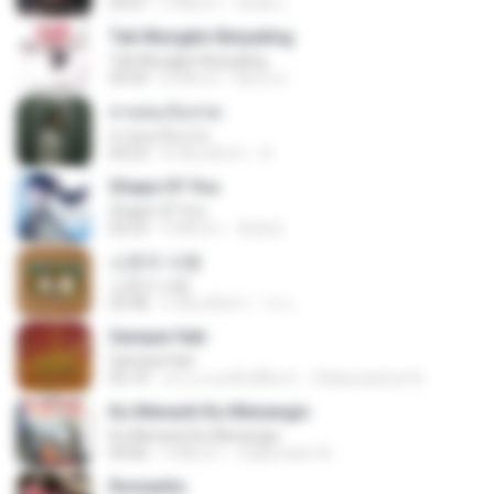
03:51
2 ปีที่แล้ว
สัมพัน์ เ.
Tak Mungkin Berpaling
Tak Mungkin Berpaling
04:54
8 ปีที่แล้ว
Bimo G.
สายลมเจ็บปวด
สายลมเจ็บปวด
04:23
8 เดือนที่แล้ว
D
Shape Of You
Shape Of You
02:53
9 ปีที่แล้ว
류효정
소문의 낙원
소문의 낙원
03:38
3 เดือนที่แล้ว
가나.
Sampai Hati
Sampai Hati
05:14
ประมาณหนึ่งปีที่แล้ว
Shikenashraf A.
Ku Menanti Ku Menangis
Ku Menanti Ku Menangis
04:06
4 ปีที่แล้ว
Zulkernaim N.
Romantis