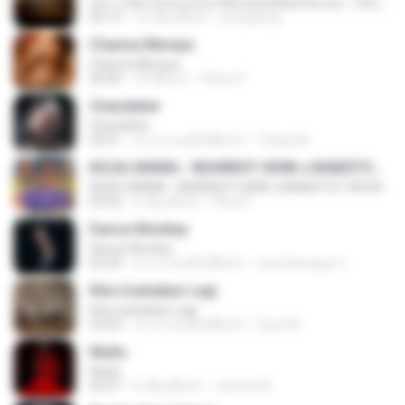
ทุกการเติบโตของเธอจะมีฉันคอยซัพพอร์ตเสมอ - FULL , [เนื้อเพลง]
04:13
12 เดือนที่แล้ว
jeerapong
Channa Mereya
Channa Mereya
04:49
10 ปีที่แล้ว
Phino P.
Chandelier
Chandelier
03:51
ประมาณหนึ่งปีที่แล้ว
Thiara M.
KICAU MANIA - NDARBOY GENK x BANDITOZ YAOW 86 (OFFICIAL LYRIC VIDEO) GAS POL NDANGAK
KICAU MANIA - NDARBOY GENK x BANDITOZ YAOW 86 (OFFICIAL LYRIC VIDEO) GAS POL NDANGAK
03:50
3 เดือนที่แล้ว
Rina P.
Dance Monkey
Dance Monkey
03:29
ประมาณหนึ่งปีที่แล้ว
Luis Henrique C.
Kita Usahakan Lagi
Kita Usahakan Lagi
03:54
ประมาณหนึ่งปีที่แล้ว
Fazri M.
Multo
Multo
03:57
5 เดือนที่แล้ว
Jerome B.