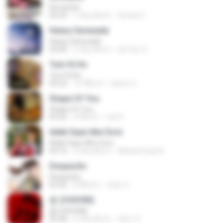
Romantis
05:20
7 เดือนที่แล้ว
Suriati Z.
Heavy Serenade
Heavy Serenade
03:00
3 เดือนที่แล้ว
문지영 여.
Tum Hi Ho
Tum Hi Ho
04:22
10 ปีที่แล้ว
Satrio U.
Shape Of You
Shape Of You
03:56
4 ปีที่แล้ว
Icel S.
Adek Saye Abe Sore
Adek Saye Abe Sore
04:10
3 เดือนที่แล้ว
Muhammad A.
Despacito
Despacito
02:42
8 ปีที่แล้ว
희영 이.
춤 (CHOOM)
춤 (CHOOM)
02:58
3 เดือนที่แล้ว
혜진 주.