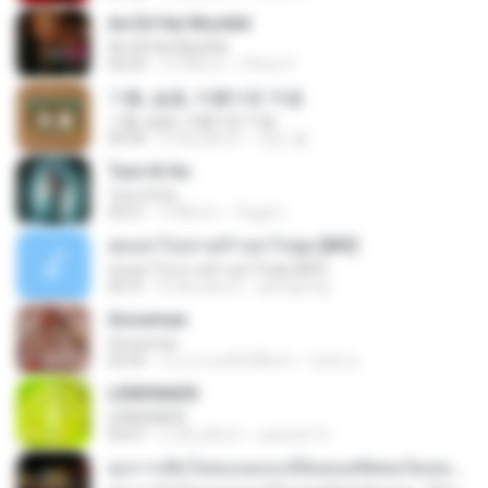
Ae Dil Hai Mushkil
Ae Dil Hai Mushkil
04:29
10 ปีที่แล้ว
Phino P.
기쁨, 슬픔, 아름다운 마음
기쁨, 슬픔, 아름다운 마음
04:36
4 เดือนที่แล้ว
정은 홍.
Tum Hi Ho
Tum Hi Ho
04:21
9 ปีที่แล้ว
Teguh I.
สุขอย่าไปเล่าเศร้าอย่าไปพูด [MV]
สุขอย่าไปเล่าเศร้าอย่าไปพูด [MV]
04:31
8 เดือนที่แล้ว
jeerapong
Snowman
Snowman
02:45
ประมาณหนึ่งปีที่แล้ว
은혜 조.
LEMONADE
LEMONADE
03:07
2 เดือนที่แล้ว
yasmim O.
ทุกการเติบโตของเธอจะมีฉันคอยซัพพอร์ตเสมอ - FULL , [เนื้อเพลง]