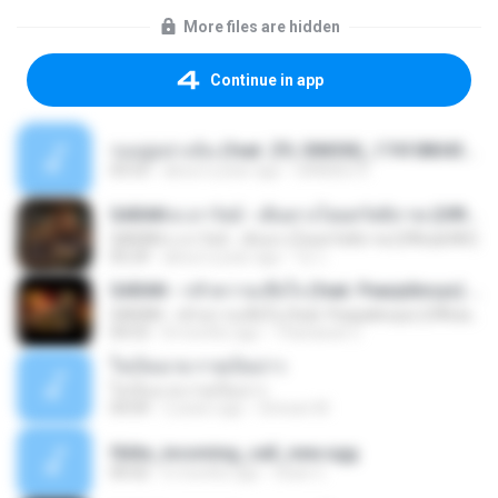
More files are hidden
Continue in app
รออยู่อย่างนั้น (feat. Z9, SIMON)_1741080437237.m4a
03:53
about a year ago
SANDEE R.
SARAN x เถาวัลย์ - เดินทางโดยสวัสดิภาพ (Official MV)
SARAN x เถาวัลย์ - เดินทางโดยสวัสดิภาพ (Official MV)
05:29
about a year ago
ไม่ ร.
SARAN - กลัวความเสียใจ (feat. Pearpilincys) (Official Music Video)
SARAN - กลัวความเสียใจ (feat. Pearpilincys) (Official Music Video)
04:53
8 months ago
Thanawat C.
ใจเป็นนาย กายเป็นบ่าว
ใจเป็นนาย กายเป็นบ่าว
04:04
2 years ago
Siriwan M.
fblite_incoming_call_new.ogg
00:02
6 months ago
Gean C.