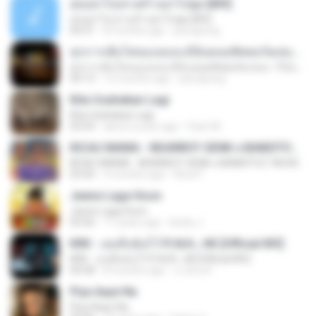
สุขอย่าไปเล่าเศร้าอย่าไปพูด [MV]
สุขอย่าไปเล่าเศร้าอย่าไปพูด [MV]
04:31
8 months ago
jeerapong
ทุกการเติบโตของเธอจะมีฉันคอยซัพพอร์ตเสมอ - FULL , [เนื้อเพลง]
ทุกการเติบโตของเธอจะมีฉันคอยซัพพอร์ตเสมอ - FULL , [เนื้อเพลง]
04:13
12 months ago
jeerapong
Kita Usahakan Lagi
Kita Usahakan Lagi
03:54
about a year ago
Fazri M.
KICAU MANIA - NDARBOY GENK x BANDITOZ YAOW 86 (OFFICIAL LYRIC VIDEO) GAS POL NDANGAK
KICAU MANIA - NDARBOY GENK x BANDITOZ YAOW 86 (OFFICIAL LYRIC VIDEO) GAS POL NDANGAK
03:50
3 months ago
Rina P.
Jeene Laga Hoon
Jeene Laga Hoon
03:56
11 years ago
bindu J.
KRK - เธอทิ้งฉันไว้ Ft.N/A , HK [Official MV]
KRK - เธอทิ้งฉันไว้ Ft.N/A , HK [Official MV]
04:58
8 months ago
นวมินทร์
Piya Aaye Na
Piya Aaye Na