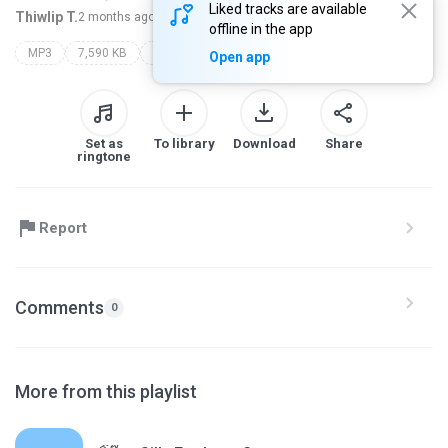
Liked tracks are available
Thiwlip T.
2 months ago
more...
offline in the app
MP3
7,590 KB
saran
Open app
Set as
To library
Download
Share
ringtone
Report
Comments
0
More from this playlist