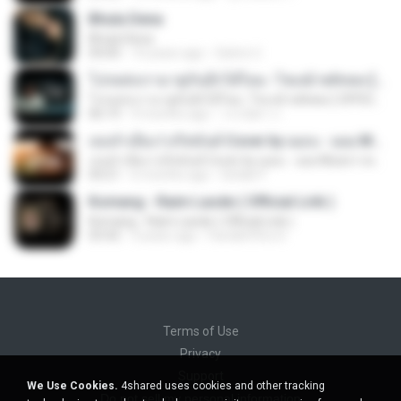
Bhula Dena
Bhula Dena
04:00
10 years ago
Satrio U.
โปรดส่งเรามาคู่กันอีกได้ไหม -โชเล่ย์ ชคัทพล [ OFFICIAL MV ]
โปรดส่งเรามาคู่กันอีกได้ไหม -โชเล่ย์ ชคัทพล [ OFFICIAL MV ]
06:19
9 months ago
วรรณิศา ก.
เธอลำเอียง I อริสมันต์ Cover by ฌอน - ฌฌ Music I เพลงยุค 90 I Rock Cover
เธอลำเอียง I อริสมันต์ Cover by ฌอน - ฌฌ Music I เพลงยุค 90 I Rock Cover
04:21
6 months ago
Sirilak P.
Komang - Raim Laode ( Official Lirik )
Komang - Raim Laode ( Official Lirik )
03:42
3 years ago
Fare&#39;z D.
Terms of Use
Privacy
Support
We Use Cookies.
4shared uses cookies and other tracking
Do not sell my personal information