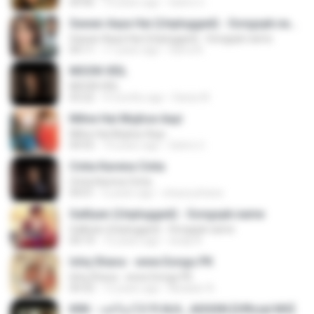
04:46
10 years ago
Satrio U.
Sawan Aaya Hai (Unplugged) - Songspk.name
Sawan Aaya Hai (Unplugged) - Songspk.name
04:11
11 years ago
Sarra A.
MOON VEIL
MOON VEIL
03:22
9 months ago
Dania W.
Milne Hai Mujhse Aayi
Milne Hai Mujhse Aayi
04:55
10 years ago
Satrio U.
Cinta Karena Cinta
Cinta Karena Cinta
04:01
6 years ago
shaza johana
Galliyan (Unplugged) - Songspk.name
Galliyan (Unplugged) - Songspk.name
04:14
12 years ago
swap N.
Ishq Shava - www.Songs.PK
Ishq Shava - www.Songs.PK
04:32
12 years ago
Mudasir A.
KRK - แค่ร้องไห้ Ft.N/A , AISXXN [Official MV]