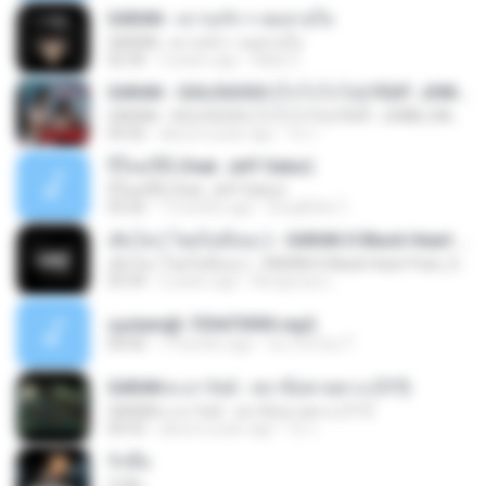
SARAN - ความรัก = ลมหายใจ
SARAN - ความรัก = ลมหายใจ
02:30
3 years ago
Naky S.
SARAN - GOLOGOSO (โกโรโกโส) FEAT. JONIN, DIAMOND MQT (OFFICIAL MV)
SARAN - GOLOGOSO (โกโรโกโส) FEAT. JONIN, DIAMOND MQT (OFFICIAL MV)
04:26
about a year ago
ไม่ ร.
ปีใหม่ปีนี้ (feat. Jeff Satur)
ปีใหม่ปีนี้ (feat. Jeff Satur)
03:26
7 months ago
ยังอยู่ที่เดิม ไ.
เติบโต ( โดยไม่มีเธอ ) - SARAN X Black Heart Feat_DAVIDBOIE [Official Lyrics Video]
เติบโต ( โดยไม่มีเธอ ) - SARAN X Black Heart Feat_DAVIDBOIE [Official Lyrics Video]
03:34
2 years ago
Nongnoey L.
system@-739475993.mp3
00:00
7 months ago
ขอ เริ่มใหม่ ใ.
SARAN x เถาวัลย์ - สถานีปลายทาง (7/7)
SARAN x เถาวัลย์ - สถานีปลายทาง (7/7)
04:53
about a year ago
ไม่ ร.
รักคือ
รักคือ