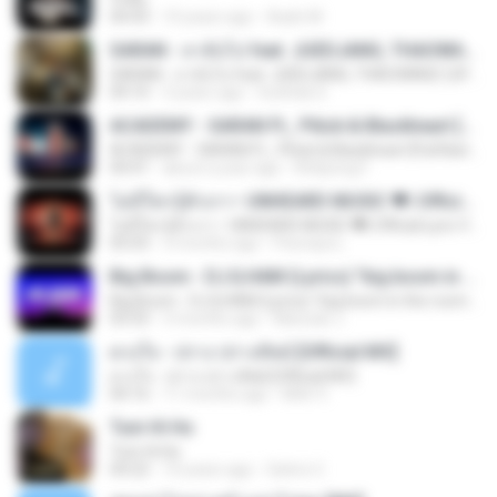
04:43
10 years ago
Aadn M.
SARAN - ลาลับไป feat. JUEDJANG, THAOWANZ (OFFICIAL MV)
SARAN - ลาลับไป feat. JUEDJANG, THAOWANZ (OFFICIAL MV)
04:10
3 years ago
Suthida S.
ACADEMY - SARAN Ft_ P6ick & Blackheart [Full Band Ver_]
ACADEMY - SARAN Ft_ P6ick & Blackheart [Full Band Ver_]
04:41
about a year ago
Kittipong F.
ไม่มีใครรู้ตัวเรา– UNHEARD MUSIC 🖤| Official Lyric Video | เพลงสู้ชีวิต
ไม่มีใครรู้ตัวเรา– UNHEARD MUSIC 🖤| Official Lyric Video | เพลงสู้ชีวิต
05:03
3 months ago
Peeraya L.
Big Boom - DJ.ILHAM (Lyrics) "big boom in the room i go kaboom"
Big Boom - DJ.ILHAM (Lyrics) "big boom in the room i go kaboom"
03:33
3 months ago
Marzuki J.
ดวงใจ - ปราง ปรางทิพย์ [Official MV]
ดวงใจ - ปราง ปรางทิพย์ [Official MV]
04:16
11 months ago
Mith 9.
Tum Hi Ho
Tum Hi Ho
04:22
10 years ago
Satrio U.