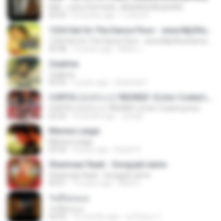
KRK - แค่ร้องไห้ Ft.N/A , AISXXN [Official MV]
03:59
8 months ago
นวมินทร์
1234 Get On The Dance Floor - www.Mp3HunGama.IN
1234 Get On The Dance Floor - www.Mp3HunGama.IN
03:48
13 years ago
Nithin J.
Zaalima
Zaalima
04:59
5 years ago
Shahzeb F.
CORTIS (코르티스) 'REDRED' (Color Coded Lyrics)
CORTIS (코르티스) 'REDRED' (Color Coded Lyrics)
02:42
3 months ago
정예환
Manwa Laage
Manwa Laage
04:34
8 years ago
Kopeh K.
Shanivaar Raati - Songspk.name
Shanivaar Raati - Songspk.name
04:21
12 years ago
Abid H.
วันที่อ่อนแอ
วันที่อ่อนแอ
04:45
10 months ago
ลูกไม้หล่น ไ.