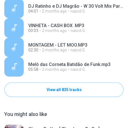
DJ Ratinho e DJ Magrão - W 30 Volt Mix Part II.mp3
04:01
2 months ago
nascd G.
VINHETA - CASH BOX .MP3
00:03
2 months ago
nascd G.
MONTAGEM - LET MOO.MP3
02:30
2 months ago
nascd G.
Melô das Corneta Batidão de Funk.mp3
05:58
2 months ago
nascd G.
View all 835 tracks
You might also like