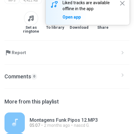
MP3
4,422 KB
Liked tracks are available
offline in the app
Open app
Set as
To library
Download
Share
ringtone
Report
Comments
0
More from this playlist
Montagens Funk Pipos 12.MP3
05:07
2 months ago
nascd G.