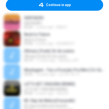
Continue in app
SENTADÃO
SENTADÃO
02:23
2 years ago
Maik R.
Back to Future
Back to Future
03:40
2 years ago
EDUARDO F.
(Rimas) (Funk) Sô de zueira.
(Rimas) (Funk) Sô de zueira.
02:19
17 years ago
daniboy_afd
Montagem - Faz a Posição Pra Mim [ DJ GL de VR ].mp3
02:05
14 years ago
( DJ GL VR ) G.
LET'S GET CRACKIN (REMIX)
LET'S GET CRACKIN (REMIX)
04:42
6 years ago
nilton B.
B3. Rap de Nitéroi(Cesareth)
B3. Rap de Nitéroi(Cesareth)