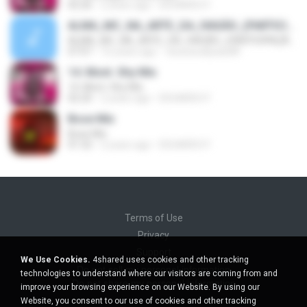
02:26
2 years ago
EDUARDO F.
ALMA_MC_NA_ARTE_DA_IVASÃO_(PARTICIPAÇÃO_ESPECIAL_MC_LIKE) ililililililililililiDJBANANINHAMCilililililililililiilili FUNK STUDIO MUSICALMA_MC_NA_ARTE_DA_IVASÃO_(PARTICIPAÇÃO_ESPECIAL_MC_LIKE) ililililililililililiDJBANANINHAMCilililililililililiilili FUNK
ALMA_MC_NA_ARTE_DA_IVASÃO_(PARTICIPAÇÃO_ESPECIAL_MC_LIKE) ililililililililililiDJBANANINHAMCilililililililililiilili FUNK STUDIO MUSICALMA_MC_NA_ARTE_DA_IVASÃO_(PARTICIPAÇÃO_ESPECIAL_MC_LIKE) ililililililililililiDJBANANINHAMCilililililililililiilili FUNK
07:07
16 years ago
•вลиลиเиђลм¢®•
14. Mont. Shy Mix
14. Mont. Shy Mix
02:20
2 years ago
EDUARDO F.
Bose Mix
Bose Mix
01:32
2 years ago
EDUARDO F.
Terms of Use
Privacy
Support
We Use Cookies.
4shared uses cookies and other tracking
Do not sell my personal information
technologies to understand where our visitors are coming from and
Do not share my personal information
improve your browsing experience on our Website. By using our
Website, you consent to our use of cookies and other tracking