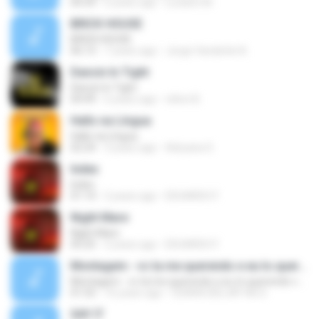
04:39
6 years ago
Luciano M.
BRICK HOUSE
BRICK HOUSE
06:13
7 years ago
Jorge Vanderlei A.
Dancin In Tight
Dancin In Tight
04:49
6 years ago
nilton B.
Halls na Língua
Halls na Língua
02:24
3 years ago
Adryana S.
Index
Index
01:14
2 years ago
EDUARDO F.
Night Mare
Night Mare
05:25
2 years ago
EDUARDO F.
Montagem - vc ta me querendo e eu to querendo vc ( waguinho do caxanga - ceara dj ng )
Montagem - vc ta me querendo e eu to querendo vc ( waguinho do caxanga - ceara dj ng )
01:55
16 years ago
CEARA DEEJAY NG D.
SAY IT