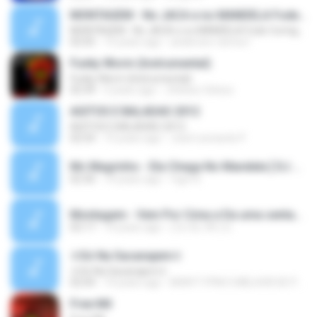
MONTAGEM - No JACA e no MANDELA Fode Comigo E com Meu Amigo [ DJ GL DE VR ]
MONTAGEM - No JACA e no MANDELA Fode Comigo E com Meu Amigo [ DJ GL DE VR ]
02:05
15 years ago
anderson-ramos1
Funky Worm (Instrumental)
Funky Worm (Instrumental)
02:39
5 years ago
JVeloso Veloso
AGITOS E BALADAS 2012
AGITOS E BALADAS 2012
02:54
15 years ago
José Leonardo P.
Mc Magrinho - Ela Chega No Mandela [ DJ GL de VR ].mp3
02:30
14 years ago
Ygor R.
Montagem - Vem Por Cima e Da uma sentada [ DJ GL de VR ].mp3
02:17
14 years ago
( DJ GL VR ) G.
♔Só Na Sacanajem♔
♔Só Na Sacanajem♔
02:04
14 years ago
BRAYT FPM O MELHOR DE PAULISTA
Free Mil