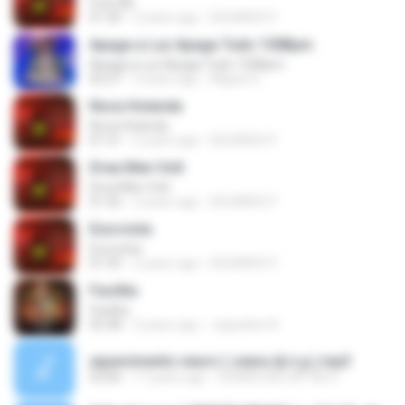
Free Mil
01:30
2 years ago
EDUARDO F.
Apaga a Luz Apaga Tudo 150Bpm
Apaga a Luz Apaga Tudo 150Bpm
02:27
3 years ago
Miguel S.
Nova Holanda
Nova Holanda
01:31
2 years ago
EDUARDO F.
Drea Men Volt
Drea Men Volt
01:26
2 years ago
EDUARDO F.
Exorcista
Exorcista
01:35
2 years ago
EDUARDO F.
Facilita
Facilita
02:38
2 years ago
Jaqueline A.
aquecimento neuro ( ceara dj n.g ).mp3
03:06
17 years ago
CEARA DEEJAY NG D.