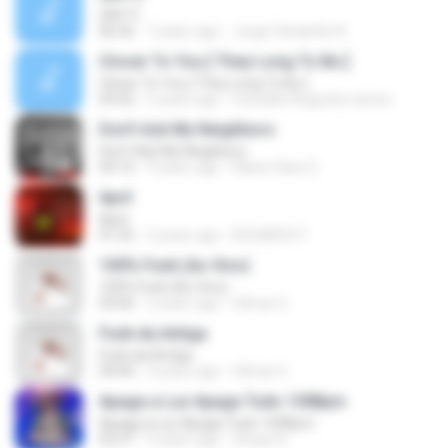
SAY IT
06:56
7 years ago
Jorge Vanderlei A.
Closer To You [ They Long To Be ]
Closer To You [ They Long To Be ]
05:02
5 years ago
Oswaldo Nogueira ramos
Don't Ask My Neighbors
Don't Ask My Neighbors
04:16
9 years ago
Maria Clara S.
April
April
01:25
2 years ago
EDUARDO F.
100% Funk (Ao Vivo)
100% Funk (Ao Vivo)
03:06
3 years ago
Olimar G.
Funk da Antiga
Funk da Antiga
04:00
3 years ago
Olimar G.
Apaga a Luz Apaga Tudo 150Bpm
Apaga a Luz Apaga Tudo 150Bpm
02:27
5 years ago
Sérgio B.