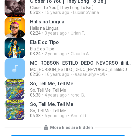
Closer To You [ They Long To Be ]
Closer To You [ They Long To Be ]
05:02
15 years ago
LucianoViana
Halls na Língua
Halls na Língua
02:24
3 years ago
Urian T.
Ela É do Tipo
Ela É do Tipo
03:24
2 years ago
Claudio A.
MC_ROBSON_ESTILO_DEDO_NEVORSO_ililililililiDJBANANINHAMCilililililili FUNK STUDIO MUSIC
MC_ROBSON_ESTILO_DEDO_NEVORSO_ililililililiDJBANANINHAMCilililililili FUNK STUDIO MUSIC
02:36
16 years ago
•вลиลиเиђลм¢®•
So, Tell Me, Tell Me
So, Tell Me, Tell Me
06:38
4 years ago
rondi B.
So, Tell Me, Tell Me
So, Tell Me, Tell Me
06:38
5 years ago
André R.
More files are hidden