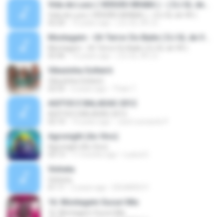
Vida de Luxo ( VERSÃO BRABA ) - ( DJ GL de VR )
Vida de Luxo ( VERSÃO BRABA ) - ( DJ GL de VR )
02:20
15 years ago
( DJ GL VR ) G.
Montagem - Uh Terror Do Baile ( DJ GL de VR )
Montagem - Uh Terror Do Baile ( DJ GL de VR )
02:46
15 years ago
( DJ GL VR ) G.
Vibezinha Solteirô
Vibezinha Solteirô
02:55
6 years ago
Thais T.
AGITOS E BALADAS 2012
AGITOS E BALADAS 2012
02:10
15 years ago
José Leonardo P.
Agronight (Ao Vivo)
Agronight (Ao Vivo)
03:13
11 months ago
Luana D.
Vinheta
Vinheta
01:11
2 years ago
EDUARDO F.
16. Montagem Sucuri Mix
16. Montagem Sucuri Mix