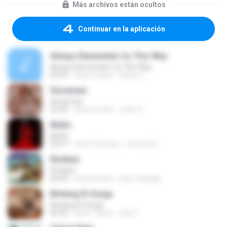
Más archivos están ocultos
Continuar en la aplicación
Always Remember Us This Way
Always Remember Us This Way
03:54
hace 2 años
Noisy S.
Snowman
Snowman
02:45
hace un año
은혜 조.
Multo
Multo
03:57
hace 5 meses
Jerome B.
Rindiani
Rindiani
04:40
hace 8 años
joko rahardjo
Bintang Di Surga
Bintang Di Surga
05:00
hace 7 años
Sep Z.