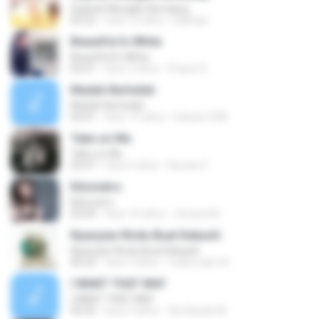
Sejarah Mungkin Berulang
05:22
hace 10 años
Baihaqi
Beautiful In White
Beautiful In White
03:51
hace 2 años
Prayut S.
Madah Berhelah
Madah Berhelah
04:41
hace 15 años
Iriduan1208
Take on Me
Take on Me
03:47
hace 5 años
Renato F.
Kilometro
Kilometro
03:09
hace 10 años
Jhoana M.
Nyanyian Rindu Buat Kekasih
Nyanyian Rindu Buat Kekasih
06:23
hace 4 años
Zulkernaim N.
I WANT THAT WAY
I WANT THAT WAY
03:35
hace 9 años
Siti Aisyah M.