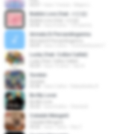
Free
03:07
hace 7 meses
Magno L.
Bubble Love (feat. 서인영)
Bubble Love (feat. 서인영)
03:40
hace 8 años
123 qwerty
Airmata Di Persandinganmu
Airmata Di Persandinganmu
04:09
hace 2 años
Tominandi putra T.
Lucky (feat. Colbie Caillat)
Lucky (feat. Colbie Caillat)
03:24
hace 10 años
faiz A.
Suratan
Suratan
05:08
hace 2 años
Kalasahanku 8.
Be My Lover
Be My Lover
03:32
hace 8 años
Chenta B.
Cobalah Mengerti
Cobalah Mengerti
04:26
hace 7 años
Sep Z.