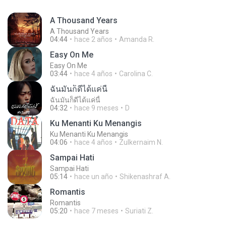
A Thousand Years
A Thousand Years
04:44
hace 2 años
Amanda R.
Easy On Me
Easy On Me
03:44
hace 4 años
Carolina C.
ฉันมันก็ดีได้แค่นี้
ฉันมันก็ดีได้แค่นี้
04:32
hace 9 meses
D
Ku Menanti Ku Menangis
Ku Menanti Ku Menangis
04:06
hace 4 años
Zulkernaim N.
Sampai Hati
Sampai Hati
05:14
hace un año
Shikenashraf A.
Romantis
Romantis
05:20
hace 7 meses
Suriati Z.