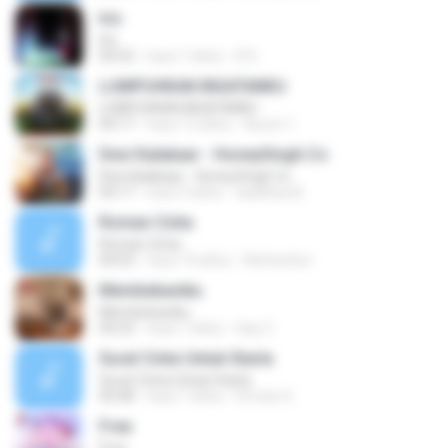
Iris
Iris
04:52
hace 7 años
R D.
LUMPUHKAN INGATANKU
LUMPUHKAN INGATANKU
04:17
hace 12 años
Aureri 1.
Desi Kalakaar - HoneySingh.Co
Desi Kalakaar - HoneySingh.Co
04:17
hace 9 años
aadithya B.
Roman Cinta
Roman Cinta
04:03
hace 10 años
Riefarsha I.
Membebaniku
Membebaniku
04:23
hace 7 años
Sep Z.
Surat Cinta Untuk Starla
Surat Cinta Untuk Starla
05:08
hace 7 años
Firman S.
Free