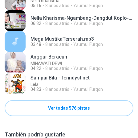
Nella Kharisma
05:16
8 años atrás
Yaumul Furqon
Nella Kharisma-Ngambang-Dangdut Koplo-RGS
06:32
8 años atrás
Yaumul Furqon
Mega MustikaTerserah.mp3
03:48
8 años atrás
Yaumul Furqon
Anggur Beracun
MINAWATI DEWI
04:22
8 años atrás
Yaumul Furqon
Sampai Bila - fenndyst.net
Lela
04:23
8 años atrás
Yaumul Furqon
Ver todas 576 pistas
También podría gustarle