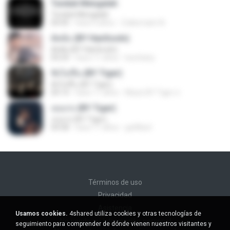
Tunduk Mengalah
Tunduk Mengalah
04:45
hace 4 años
Zulkernaim N.
ตัดพ้อ (BY HanSooIn)
ตัดพ้อ (BY HanSooIn)
04:24
hace 11 años
luechany
ฟังไม่ขึ้น (BY Tiger)
ฟังไม่ขึ้น (BY Tiger)
04:14
hace 11 años
Music BY Tiger ส.
เธอเก่ง (BY Tiger)
เธอเก่ง (BY Tiger)
04:58
hace 11 años
golfilisol
Términos de uso
Privacidad
Asistencia
Usamos cookies.
4shared utiliza cookies y otras tecnologías de
No venda mi información personal
seguimiento para comprender de dónde vienen nuestros visitantes y