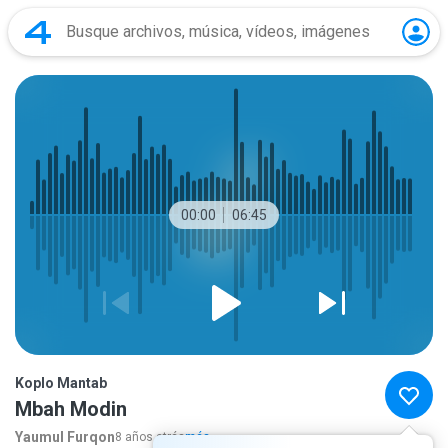
00:00
06:45
Koplo Mantab
Mbah Modin
Yaumul Furqon
8 años atrás
más...