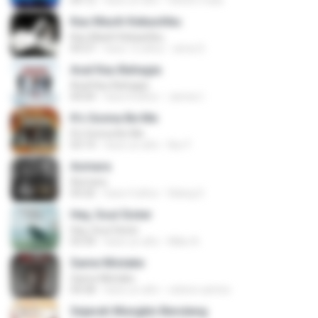
04:12
hace un año
cleiton maia
Kau Masih Kekasihku
Kau Masih Kekasihku
04:37
hace 12 años
anna S.
Asal Kau Bahagia
Asal Kau Bahagia
04:04
hace 8 años
James I.
It's Gonna Be Me
It's Gonna Be Me
03:14
hace un año
Nur F.
Asmara
Asmara
04:26
hace 4 años
Gilang S.
Hey, Soul Sister
Hey, Soul Sister
03:34
hace un año
Mike A.
Same Mistake
Same Mistake
04:58
hace un año
celene santos
Sejarah Mungkin Berulang