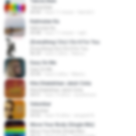
Tabola Bale
Tabola Bale
04:44
hace 11 meses
Hamdi U.
Kalimutan Ka
Kalimutan Ka
04:48
hace 11 meses
raph
(Everything I Do) I Do It For You
(Everything I Do) I Do It For You
06:34
hace 2 años
Maira L.
Easy On Me
Easy On Me
03:44
hace 2 años
Maira L.
Kita Ditakdirkan Jatuh Cinta
Kita Ditakdirkan Jatuh Cinta
04:51
hace 14 años
izzuhimura
Selumbar
Selumbar
04:55
hace 10 años
anugrah N.
Move Your Body (Single Mix)
Move Your Body (Single Mix)