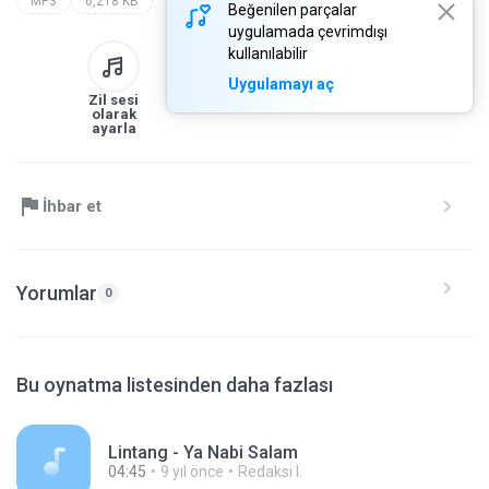
MP3
6,218 KB
Beğenilen parçalar
uygulamada çevrimdışı
kullanılabilir
Uygulamayı aç
Zil sesi
Kitaplığa
İndir
Paylaş
olarak
ayarla
İhbar et
Yorumlar
0
Bu oynatma listesinden daha fazlası
Lintang - Ya Nabi Salam
04:45
9 yıl önce
Redaksi I.