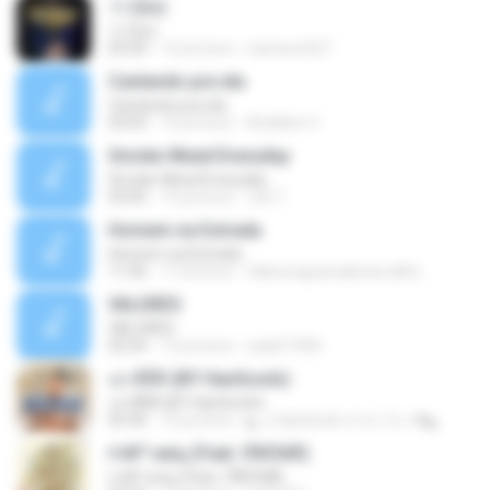
가 (Go)
가 (Go)
03:20
12 yıl önce
nameun327
Cantando pra ela
Cantando pra ela
03:05
14 yıl önce
Ariádine V.
Smoke Weed Everyday
Smoke Weed Everyday
03:05
13 yıl önce
Jvb T.
Homem na Estrada
Homem na Estrada
11:06
17 yıl önce
fabionogueiradecarvalho
VALORES
VALORES
02:54
12 yıl önce
walef1996
เอาดีดีดิ (BY HanSooIn)
เอาดีดีดิ (BY HanSooIn)
03:36
10 yıl önce
◣ ๏ HanSooIn สาขา 2 ๏ ◥ ◣.
ґ«№°»юїц (Feat. їЎАПё®)
ґ«№°»юїц (Feat. їЎАПё®)