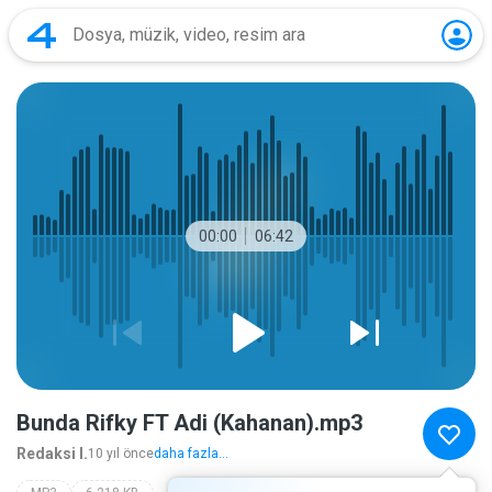
00:00
06:42
Bunda Rifky FT Adi (Kahanan).mp3
Redaksi I.
10 yıl önce
daha fazla...