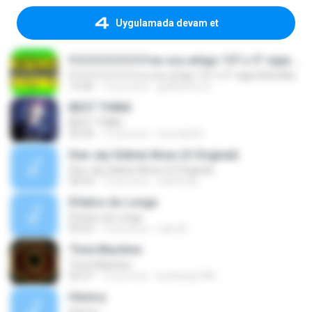
Uygulamada devam et
0 0 0 0 0 0 0 0 0 eu sou artigo 157 o 5° vigia RaCioNaiS MCS
0 0 0 0 0 0 0 0 0 eu sou artigo 157 o 5° vigia RaCioNaiS MCS
14:36
13 yıl önce
guilherme S.
BEST THING
BEST THING
03:34
13 yıl önce
monrak M.
Dee Jay Sidinei Alves (O Original)
Dee Jay Sidinei Alves (O Original)
04:53
15 yıl önce
nisitmodi
Efeitos do Longe
Efeitos do Longe
03:22
10 yıl önce
caio M.
Time Machine
Time Machine
03:27
15 yıl önce
kunkang1981
History