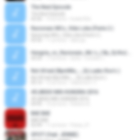
The Next Episode
The Next Episode
02:26
14 yıl önce
lucasr32zi
Racionais MCs_Vida Loka (Parte 2 )
Racionais MCs_Vida Loka (Parte 2 )
05:50
11 yıl önce
dario.jjc
Hungria_vs_Racionais_Mc´s_( By_Dj Kio).mp3
04:35
17 yıl önce
Dj Kio - Contato: (.
Not Afraid (BpmMix_-_Dj Luaks Rox's )
Not Afraid (BpmMix_-_Dj Luaks Rox's )
05:14
15 yıl önce
classroom.11
#DJBISIO MIX-HUNGRIA 2016
#DJBISIO MIX-HUNGRIA 2016
04:45
10 yıl önce
Robson A.
BAE BAE
BAE BAE
02:49
11 yıl önce
Fistya_21
SPOT! (feat. JENNIE)