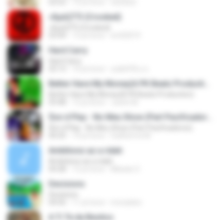
03:53
12 yıl önce
swisshj1
»ßµüÇÏ°Ô (Crooked)
»ßµüÇÏ°Ô (Crooked)
03:44
13 yıl önce
sm02019
Hard Carry
Hard Carry
03:13
10 yıl önce
อม&#39;ม ย.
Better Have My Money(A PK Beatz Production)
Better Have My Money(A PK Beatz Production)
03:48
12 yıl önce
Justin M.
$on d Play - No Meu Show (Part Pacificadores)
$on d Play - No Meu Show (Part Pacificadores)
04:35
14 yıl önce
Guilherme M.
Ambitionz az a ridah
Ambitionz az a ridah
04:28
12 yıl önce
MiisaeL E.
Decisions
Decisions
04:56
11 yıl önce
moraisleo
A Ti Te da Besitos