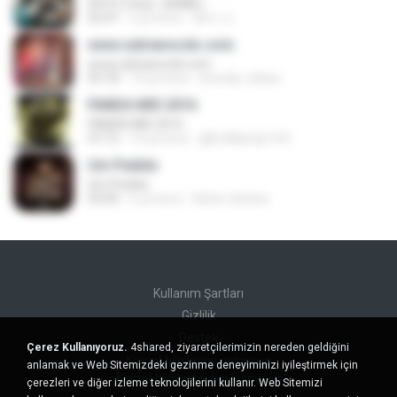
SPOT! (feat. JENNIE)
02:47
2 yıl önce
혜지 서.
www.salvianocds.com
www.salvianocds.com
03:18
10 yıl önce
brenda_teless
PANDA MIX 2016
PANDA MIX 2016
47:15
10 yıl önce
@DJMandy14 R.
Um Pedido
Um Pedido
03:00
6 yıl önce
Kelvin oliveira
Kullanım Şartları
Gizlilik
Destek
Çerez Kullanıyoruz.
4shared, ziyaretçilerimizin nereden geldiğini
Kişisel bilgilerimi satmayın
anlamak ve Web Sitemizdeki gezinme deneyiminizi iyileştirmek için
Kişisel bilgilerimi paylaşmayın
çerezleri ve diğer izleme teknolojilerini kullanır. Web Sitemizi