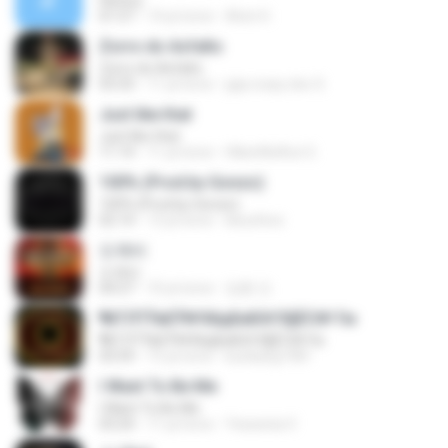
History
01:57
14 yıl önce
Alvin H.
Zorro do Asfalto
Zorro do Asfalto
03:33
11 yıl önce
jaja crazy doc S.
Just like that
Just like that
11:14
11 yıl önce
HikenNoAce G.
100% (Prod.by Gonzo)
100% (Prod.by Gonzo)
02:14
13 yıl önce
ikeunhoo
도깨비
도깨비
04:27
10 yıl önce
정훈 안.
¶йТЛТЎвЕЎ№ХйдБиБХґЗ§ЁС№·Гм
¶йТЛТЎвЕЎ№ХйдБиБХґЗ§ЁС№·Гм
03:59
15 yıl önce
kunkang1981
I Want To Be Me
I Want To Be Me
03:24
11 yıl önce
Yessenia V.