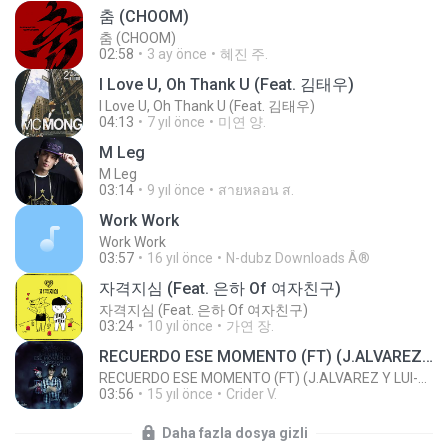
춤 (CHOOM)
춤 (CHOOM)
02:58
3 ay önce
혜진 주.
I Love U, Oh Thank U (Feat. 김태우)
I Love U, Oh Thank U (Feat. 김태우)
04:13
7 yıl önce
미연 양.
M Leg
M Leg
03:14
9 yıl önce
สายหลอน ส.
Work Work
Work Work
03:57
16 yıl önce
N-dubz Downloads Â®
자격지심 (Feat. 은하 Of 여자친구)
자격지심 (Feat. 은하 Of 여자친구)
03:24
10 yıl önce
가연 장.
RECUERDO ESE MOMENTO (FT) (J.ALVAREZ Y LUI-G 21 PLUS)
RECUERDO ESE MOMENTO (FT) (J.ALVAREZ Y LUI-G 21 PLUS)
03:56
15 yıl önce
Crider V.
Daha fazla dosya gizli