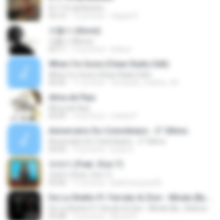
A Ti Te da Besitos
03:14
12 yıl önce
miguel P.
외톨이 (Alone)
외톨이 (Alone)
03:11
12 yıl önce
lynkun
When I'm Gone (Clean Radio Edit)
When I'm Gone (Clean Radio Edit)
04:42
11 yıl önce
fernando_mattos_94
Alma de Pipa
Alma de Pipa
03:09
10 yıl önce
Letícia P.
Aniversário Do Colombiano - 2° Último
Aniversário Do Colombiano - 2° Último
04:03
12 yıl önce
lucas S.
유레카 (Feat. Zion.T)
유레카 (Feat. Zion.T)
03:04
11 yıl önce
biiahmarques95
De La Ghetto Ft. Farruko & Zion - Mirala (By. JGalvezFlow)
De La Ghetto Ft. Farruko & Zion - Mirala (By. JGalvezFlow)
03:48
12 yıl önce
Norvin R.