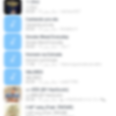
가 (Go)
가 (Go)
nameun327
12 سال پیش
03:20
Cantando pra ela
Cantando pra ela
Ariádine V.
14 سال پیش
03:05
Smoke Weed Everyday
Smoke Weed Everyday
Jvb T.
13 سال پیش
03:05
Homem na Estrada
Homem na Estrada
fabionogueiradecarvalho
17 سال پیش
11:06
VALORES
VALORES
walef1996
12 سال پیش
02:54
เอาดีดีดิ (BY HanSooIn)
เอาดีดีดิ (BY HanSooIn)
◣ ๏ HanSooIn สาขา 2 ๏ ◥ ◣.
10 سال پیش
03:36
ґ«№°»юїц (Feat. їЎАПё®)
ґ«№°»юїц (Feat. їЎАПё®)