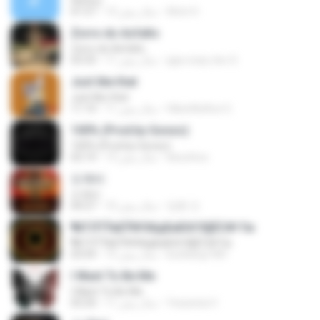
History
Alvin H.
14 سال پیش
01:57
Zorro do Asfalto
Zorro do Asfalto
jaja crazy doc S.
11 سال پیش
03:33
Just like that
Just like that
HikenNoAce G.
11 سال پیش
11:14
100% (Prod.by Gonzo)
100% (Prod.by Gonzo)
ikeunhoo
13 سال پیش
02:14
도깨비
도깨비
정훈 안.
10 سال پیش
04:27
¶йТЛТЎвЕЎ№ХйдБиБХґЗ§ЁС№·Гм
¶йТЛТЎвЕЎ№ХйдБиБХґЗ§ЁС№·Гм
kunkang1981
15 سال پیش
03:59
I Want To Be Me
I Want To Be Me
Yessenia V.
11 سال پیش
03:24