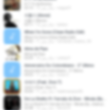
A Ti Te da Besitos
miguel P.
12 سال پیش
03:14
외톨이 (Alone)
외톨이 (Alone)
lynkun
12 سال پیش
03:11
When I'm Gone (Clean Radio Edit)
When I'm Gone (Clean Radio Edit)
fernando_mattos_94
11 سال پیش
04:42
Alma de Pipa
Alma de Pipa
Letícia P.
10 سال پیش
03:09
Aniversário Do Colombiano - 2° Último
Aniversário Do Colombiano - 2° Último
lucas S.
11 سال پیش
04:03
유레카 (Feat. Zion.T)
유레카 (Feat. Zion.T)
biiahmarques95
11 سال پیش
03:04
De La Ghetto Ft. Farruko & Zion - Mirala (By. JGalvezFlow)
De La Ghetto Ft. Farruko & Zion - Mirala (By. JGalvezFlow)
Norvin R.
12 سال پیش
03:48