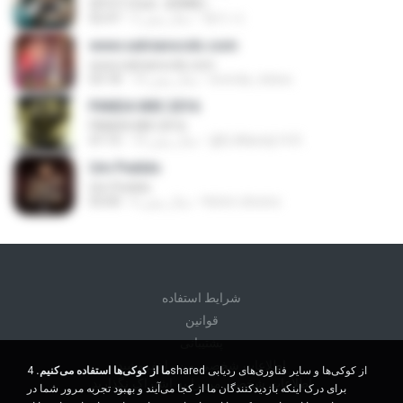
SPOT! (feat. JENNIE)
혜지 서.
2 سال پیش
02:47
www.salvianocds.com
www.salvianocds.com
brenda_teless
10 سال پیش
03:18
PANDA MIX 2016
PANDA MIX 2016
@DJMandy14 R.
10 سال پیش
47:15
Um Pedido
Um Pedido
Kelvin oliveira
6 سال پیش
03:00
شرايط استفاده
قوانين
پشتیبانی
اطلاعات شخصی من را نفروشید
ما از کوکی‌ها استفاده می‌کنیم.
4shared از کوکی‌ها و سایر فناوری‌های ردیابی
اطلاعات شخصی من را به اشتراک نگذارید
برای درک اینکه بازدیدکنندگان ما از کجا می‌آیند و بهبود تجربه مرور شما در