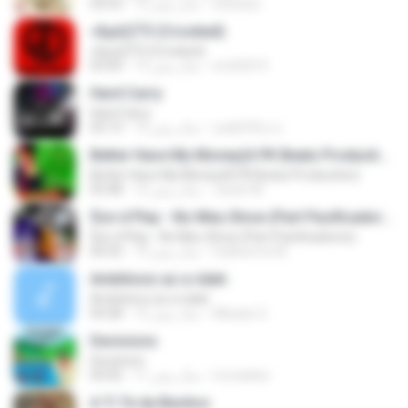
swisshj1
12 سال پیش
03:53
»ßµüÇÏ°Ô (Crooked)
»ßµüÇÏ°Ô (Crooked)
sm02019
13 سال پیش
03:44
Hard Carry
Hard Carry
อม&#39;ม ย.
10 سال پیش
03:13
Better Have My Money(A PK Beatz Production)
Better Have My Money(A PK Beatz Production)
Justin M.
12 سال پیش
03:48
$on d Play - No Meu Show (Part Pacificadores)
$on d Play - No Meu Show (Part Pacificadores)
Guilherme M.
14 سال پیش
04:35
Ambitionz az a ridah
Ambitionz az a ridah
MiisaeL E.
12 سال پیش
04:28
Decisions
Decisions
moraisleo
11 سال پیش
04:56
A Ti Te da Besitos