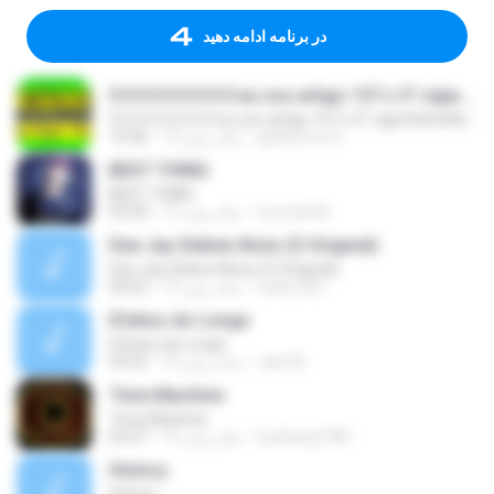
در برنامه ادامه دهید
0 0 0 0 0 0 0 0 0 eu sou artigo 157 o 5° vigia RaCioNaiS MCS
0 0 0 0 0 0 0 0 0 eu sou artigo 157 o 5° vigia RaCioNaiS MCS
guilherme S.
13 سال پیش
14:36
BEST THING
BEST THING
monrak M.
13 سال پیش
03:34
Dee Jay Sidinei Alves (O Original)
Dee Jay Sidinei Alves (O Original)
nisitmodi
15 سال پیش
04:53
Efeitos do Longe
Efeitos do Longe
caio M.
10 سال پیش
03:22
Time Machine
Time Machine
kunkang1981
15 سال پیش
03:27
History