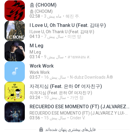
춤 (CHOOM)
춤 (CHOOM)
혜진 주.
3 ماه پیش
02:58
I Love U, Oh Thank U (Feat. 김태우)
I Love U, Oh Thank U (Feat. 김태우)
미연 양.
7 سال پیش
04:13
M Leg
M Leg
สายหลอน ส.
9 سال پیش
03:14
Work Work
Work Work
N-dubz Downloads Â®
16 سال پیش
03:57
자격지심 (Feat. 은하 Of 여자친구)
자격지심 (Feat. 은하 Of 여자친구)
가연 장.
10 سال پیش
03:24
RECUERDO ESE MOMENTO (FT) (J.ALVAREZ Y LUI-G 21 PLUS)
RECUERDO ESE MOMENTO (FT) (J.ALVAREZ Y LUI-G 21 PLUS)
Crider V.
15 سال پیش
03:56
فایل‌های بیشتری پنهان شده‌اند