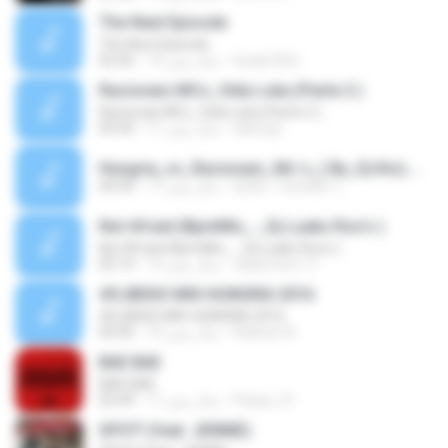
The Next Episode
The Next Episode
lucasr32zi
14 سال پیش
02:26
Racionais MCs_Vida Loka (Parte 2 )
Racionais MCs_Vida Loka (Parte 2 )
dario.jjc
11 سال پیش
05:50
Hungria_vs_Racionais_Mc´s_( By_Dj Kio).mp3
Dj Kio - Contato: (.
17 سال پیش
04:35
Not Afraid (BpmMix_-_Dj Luaks Rox's )
Not Afraid (BpmMix_-_Dj Luaks Rox's )
classroom.11
15 سال پیش
05:14
#DJBISIO MIX-HUNGRIA 2016
#DJBISIO MIX-HUNGRIA 2016
Robson A.
10 سال پیش
04:45
BAE BAE
BAE BAE
Fistya_21
11 سال پیش
02:49
SPOT! (feat. JENNIE)