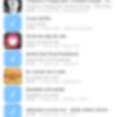
Thaeme e Thiago part. Cristiano Araujo - Tcha Tcha Tcha
Thaeme e Thiago part. Cristiano Araujo - Tcha Tcha Tcha
02:45
14 tahun lalu
Marcioshampoo
Couro de Boi
Couro de Boi
03:49
14 tahun lalu
edijuniormachado
Você me caiu do céu
Você me caiu do céu
03:29
11 tahun lalu
Alisson M.
Queria Que Você Soubesse
Queria Que Você Soubesse
02:32
11 tahun lalu
Robson B.
As coisas vao e vem
As coisas vao e vem
02:59
11 tahun lalu
gigihribeiro
Saudade sufocando
Saudade sufocando
03:20
12 tahun lalu
barbaro_128m
milionario e jose rico - ainda ontem chorei de saudade(2).mp3
03:08
14 tahun lalu
jhonyskt