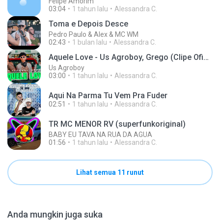
Felipe Amorim
03:04
1 tahun lalu
Alessandra C.
Toma e Depois Desce
Pedro Paulo & Alex & MC WM
02:43
1 bulan lalu
Alessandra C.
Aquele Love - Us Agroboy, Grego (Clipe Oficial)
Us Agroboy
03:00
1 tahun lalu
Alessandra C.
Aqui Na Parma Tu Vem Pra Fuder
02:51
1 tahun lalu
Alessandra C.
TR MC MENOR RV (superfunkoriginal)
BABY EU TAVA NA RUA DA AGUA
01:56
1 tahun lalu
Alessandra C.
Lihat semua 11 runut
Anda mungkin juga suka