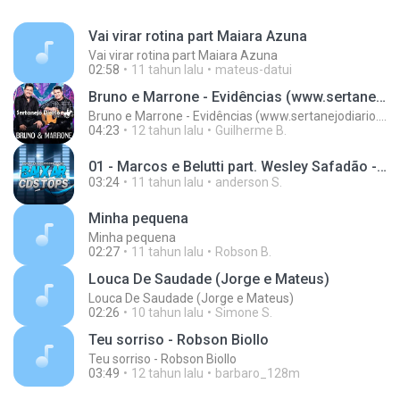
Vai virar rotina part Maiara Azuna
Vai virar rotina part Maiara Azuna
02:58
11 tahun lalu
mateus-datui
Bruno e Marrone - Evidências (www.sertanejodiario.com)
Bruno e Marrone - Evidências (www.sertanejodiario.com)
04:23
12 tahun lalu
Guilherme B.
01 - Marcos e Belutti part. Wesley Safadão - Aquele um por cento (Remix 2016).mp3
03:24
11 tahun lalu
anderson S.
Minha pequena
Minha pequena
02:27
11 tahun lalu
Robson B.
Louca De Saudade (Jorge e Mateus)
Louca De Saudade (Jorge e Mateus)
02:26
10 tahun lalu
Simone S.
Teu sorriso - Robson Biollo
Teu sorriso - Robson Biollo
03:49
12 tahun lalu
barbaro_128m