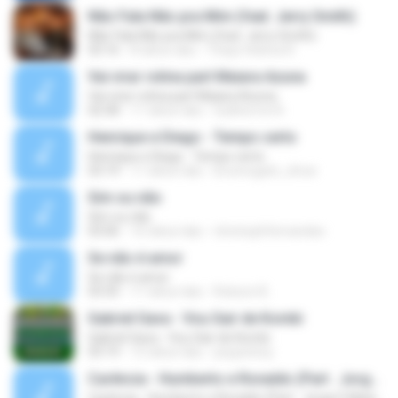
Não Fala Não pra Mim (feat. Jerry Smith)
Não Fala Não pra Mim (feat. Jerry Smith)
03:16
8 tahun lalu
Thays Helena R.
Vai virar rotina part Maiara Azuna
Vai virar rotina part Maiara Azuna
02:58
11 tahun lalu
Guilherme N.
Henrique e Diego - Tempo certo
Henrique e Diego - Tempo certo
03:19
11 tahun lalu
brunnogato_show
Sim ou não
Sim ou não
03:06
16 tahun lalu
christophfernandes
Se não é amor
Se não é amor
03:35
11 tahun lalu
Robson B.
Gabriel Gava - Vou Sair de Kombi
Gabriel Gava - Vou Sair de Kombi
03:19
12 tahun lalu
peyperboy
Carência - Humberto e Ronaldo (Part . Jorge E Mateus) - LANÇAMENTO 2016