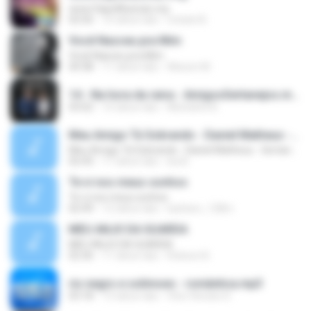
www.SapoMusicas.org
02:56
10 tahun lalu
crisiani B.
Você Nasceu pra Mim
Você Nasceu pra Mim
04:38
11 tahun lalu
Alisson M.
14 - Na hora da raiva - AmigosSertanejos.mp3
03:02
10 tahun lalu
Micheline B.
Meu Amigo Tá Sobrando - Daniel Matheus - Sertanejo Novas Lançamento 2015
Meu Amigo Tá Sobrando - Daniel Matheus - Sertanejo Novas Lançamento 2015
02:43
11 tahun lalu
Isa B.
Te vi nos meus sonhos
Te vi nos meus sonhos
02:49
12 tahun lalu
barbaro_128m
MEU ANJO DA GUARDA
MEU ANJO DA GUARDA
02:36
11 tahun lalu
Robson B.
rio negro e solimoes - romântica.mp3
03:18
13 tahun lalu
Vitor Renato D.