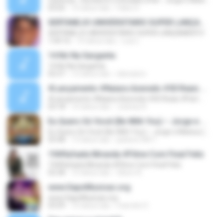
Carência - Humberto e Ronaldo (Part . Jorge E Mateus) - LANÇAMENTO 2016
03:02
10 tahun lalu
Fabio S.
SERTANEJO UNIVERSITARIO SUPER LANÇAMENTO
SERTANEJO UNIVERSITARIO SUPER LANÇAMENTO
1:04:16
14 tahun lalu
Luiz L.
14 Nó Na Garganta
14 Nó Na Garganta
02:57
12 tahun lalu
elienaicm
#Lançamento #Naiara Azevedo #50 Reais #Part Maiara E Maraisa#$
#Lançamento #Naiara Azevedo #50 Reais #Part Maiara E Maraisa#$
03:18
10 tahun lalu
Josiney B.
Eu Quero Só Você (Be With You) – Jorge e Mateus ( www.sertanejodiario.com )
Eu Quero Só Você (Be With You) – Jorge e Mateus ( www.sertanejodiario.com )
03:48
13 tahun lalu
jackson.0811
19#Rafaela Miranda #Filme Com Final Feliz
19#Rafaela Miranda #Filme Com Final Feliz
02:58
10 tahun lalu
Gilson A.
www.SapoMusicas.org
www.SapoMusicas.org
03:09
10 tahun lalu
marcelo S.