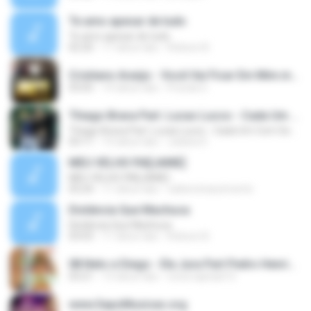
Te amo apesar de tudo
Te amo apesar de tudo
02:20
11 tahun lalu
Robson B.
Cristiano Araújo - Você Vai Ficar Em Mim.mp3
03:05
14 tahun lalu
Priscila G.
Thiago Brava Part. Lucas Lucco - Cada Um Com Seus Problemas
Thiago Brava Part. Lucas Lucco - Cada Um Com Seus Problemas
03:11
13 tahun lalu
Juliana 0.
MEU VELHO PAI[JAINE]
MEU VELHO PAI[JAINE]
03:24
11 tahun lalu
valtencinascimento
Distância Que Machuca
Distância Que Machuca
03:03
11 tahun lalu
Robson B.
08 Neto e Diego - Ela Jura Part Pedro Henrique e Fernando - SapoDownloads.net.mp3
03:21
13 tahun lalu
victorraphael15
www.SapoMusicas.org