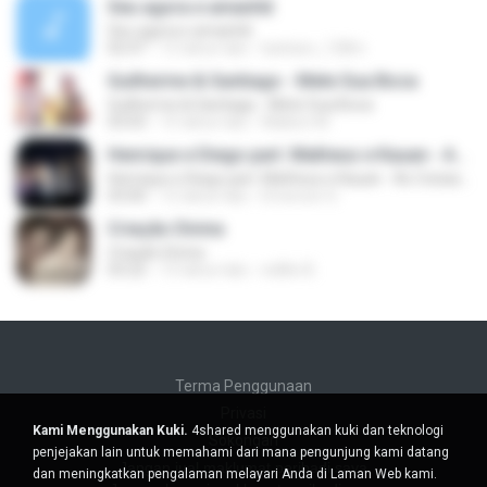
Seu agora e amanhã
Seu agora e amanhã
02:47
12 tahun lalu
barbaro_128m
Guilherme & Santiago - Mete Sua Boca
Guilherme & Santiago - Mete Sua Boca
03:03
15 tahun lalu
Maikon M.
Henrique e Diego part. Matheus e Kauan - As Coisas Vão e Vem
Henrique e Diego part. Matheus e Kauan - As Coisas Vão e Vem
03:00
12 tahun lalu
Emerson S.
Criação Divina
Criação Divina
03:22
13 tahun lalu
edillio B.
Terma Penggunaan
Privasi
Kami Menggunakan Kuki.
4shared menggunakan kuki dan teknologi
Sokongan
penjejakan lain untuk memahami dari mana pengunjung kami datang
Jangan jual maklumat peribadi saya
dan meningkatkan pengalaman melayari Anda di Laman Web kami.