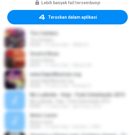
Lebih banyak fail tersembunyi
Teruskan dalam aplikasi
Tiro Certeiro
Tiro Certeiro
03:35
10 tahun lalu
Willian B.
Você é Show
Você é Show
03:31
11 tahun lalu
Alisson M.
www.SapoMusicas.org
www.SapoMusicas.org
02:56
10 tahun lalu
Rodrigo S.
Mc Ludimila - Hoje - Funk Ostentação 2015
Mc Ludimila - Hoje - Funk Ostentação 2015
03:05
11 tahun lalu
geni.lucia_silva
Amor Louco
Amor Louco
02:03
12 tahun lalu
barbaro_128m