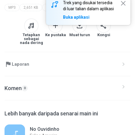
Trek yang disukai tersedia
MP3
2,651 KB
zé neto e cristiano
di luar talian dalam aplikasi
Buka aplikasi
Tetapkan
Ke pustaka
Muat turun
Kongsi
sebagai
nada dering
Laporan
Komen
0
Lebih banyak daripada senarai main ini
No Ouvidinho